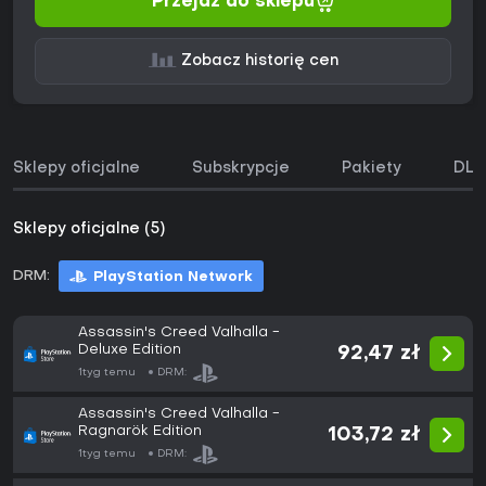
Przejdź do sklepu
Zobacz historię cen
Sklepy oficjalne
Subskrypcje
Pakiety
DLC
Sklepy oficjalne (5)
DRM:
PlayStation Network
Assassin's Creed Valhalla -
Deluxe Edition
92,47 zł
1tyg temu
DRM:
Assassin's Creed Valhalla -
Ragnarök Edition
103,72 zł
1tyg temu
DRM: