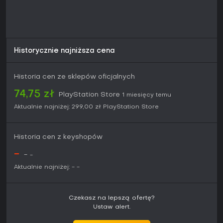
osadzonych w realiach podboju wikingów i intryg
politycznych docenią głębię rozgrywki, a tropiciele sekretów
spędzą dziesiątki godzin na odkrywaniu wszystkich
regionów i ścieżek sojuszniczych. Bezpłatna aktualizacja z
PS4 do PS5 dodatkowo ułatwia zakup niezależnie od
posiadanej platformy.
Historycznie najniższa cena
Historia cen ze sklepów oficjalnych
74,75 zł
PlayStation Store
1 miesięcy temu
Aktualnie najniżej:
299,00 zł
PlayStation Store
Historia cen z keyshopów
-
-
-
Aktualnie najniżej:
-
-
Czekasz na lepszą ofertę?
Ustaw alert.