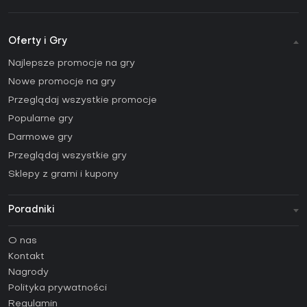
Oferty i Gry
Najlepsze promocje na gry
Nowe promocje na gry
Przeglądaj wszystkie promocje
Popularne gry
Darmowe gry
Przeglądaj wszystkie gry
Sklepy z grami i kupony
Poradniki
FAQ
O nas
Poradniki
Kontakt
Jak aktywować klucz Steam (CD Key)?
Nagrody
Jak aktywować klucz Epic Games (CD Key)?
Polityka prywatności
Regulamin
Jak aktywować klucz GOG (CD Key)?