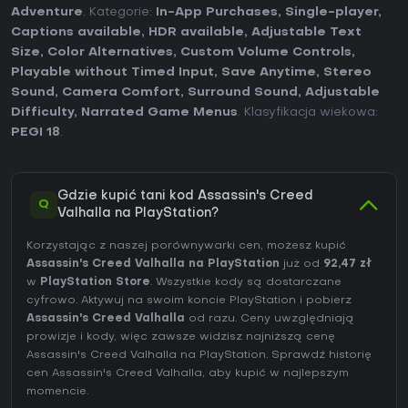
Adventure
. Kategorie:
In-App Purchases
,
Single-player
,
Captions available
,
HDR available
,
Adjustable Text
Size
,
Color Alternatives
,
Custom Volume Controls
,
Playable without Timed Input
,
Save Anytime
,
Stereo
Sound
,
Camera Comfort
,
Surround Sound
,
Adjustable
Difficulty
,
Narrated Game Menus
. Klasyfikacja wiekowa:
PEGI 18
.
Gdzie kupić tani kod Assassin's Creed
Q
Valhalla na PlayStation?
Korzystając z naszej porównywarki cen, możesz kupić
Assassin's Creed Valhalla na PlayStation
już od
92,47 zł
w
PlayStation Store
. Wszystkie kody są dostarczane
cyfrowo. Aktywuj na swoim koncie PlayStation i pobierz
Assassin's Creed Valhalla
od razu. Ceny uwzględniają
prowizje i kody, więc zawsze widzisz najniższą cenę
Assassin's Creed Valhalla na
PlayStation
. Sprawdź
historię
cen Assassin's Creed Valhalla
, aby kupić w najlepszym
momencie.