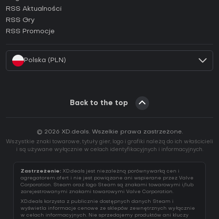
RSS Aktualności
Jak aktywować klucz Ubisoft Connect (CD Key)?
RSS Gry
Jak aktywować klucz EA App (CD Key)?
RSS Promocje
Jak aktywować klucz Battle.net (CD Key)?
Polska (PLN)
Back to the top
© 2026 XD.deals. Wszelkie prawa zastrzeżone.
Wszystkie znaki towarowe, tytuły gier, logo i grafiki należą do ich właścicieli
i są używane wyłącznie w celach identyfikacyjnych i informacyjnych.
Zastrzeżenie:
XD.deals jest niezależną porównywarką cen i
agregatorem ofert i nie jest powiązane ani wspierane przez Valve
Corporation. Steam oraz logo Steam są znakami towarowymi i/lub
zarejestrowanymi znakami towarowymi Valve Corporation.
XD.deals korzysta z publicznie dostępnych danych Steam i
wyświetla informacje cenowe ze sklepów zewnętrznych wyłącznie
w celach informacyjnych. Nie sprzedajemy produktów ani kluczy