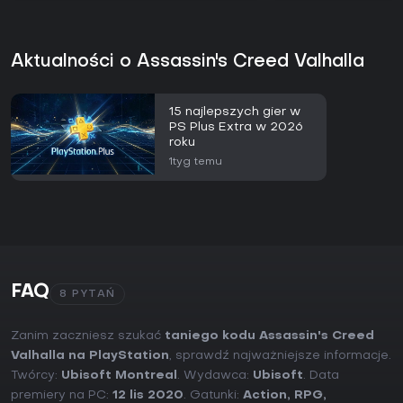
Aktualności o Assassin's Creed Valhalla
15 najlepszych gier w
PS Plus Extra w 2026
roku
1tyg temu
FAQ
8 PYTAŃ
Zanim zaczniesz szukać
taniego kodu Assassin's Creed
Valhalla na PlayStation
, sprawdź najważniejsze informacje.
Twórcy:
Ubisoft Montreal
. Wydawca:
Ubisoft
. Data
premiery na PC:
12 lis 2020
. Gatunki:
Action
,
RPG
,