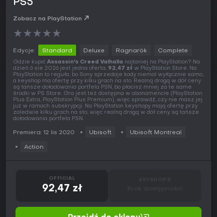
PS5
Zobacz na PlayStation
★
★
★
★
★
Edycje:
Standard
Deluxe
Ragnarök
Complete
Gdzie kupić
Assassin's Creed Valhalla
najtaniej na PlayStation? Na
dzień 6 sie 2026 jest jedna oferta,
92,47 zł
w PlayStation Store. Na
PlayStation to reguła, bo Sony sprzedaje kody niemal wyłącznie samo,
a keyshop ma ofertę przy kilku grach na sto. Realną drogą w dół ceny
są tańsze doładowania portfela PSN, bo płacisz mniej za te same
środki w PS Store. Gra jest też dostępna w abonamencie (PlayStation
Plus Extra, PlayStation Plus Premium), więc sprawdź, czy nie masz jej
już w ramach subskrypcji. Na PlayStation keyshopy mają ofertę przy
zaledwie kilku grach na sto, więc realną drogą w dół ceny są tańsze
doładowania portfela PSN.
Premiera: 12 lis 2020
Ubisoft
Ubisoft Montreal
Action
OFFICIAL
KEYSHOPS
92,47 zł
Brak dostępności