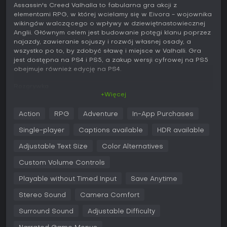
Assassin's Creed Valhalla to fabularna gra akcji z
elementami RPG, w której wcielamy się w Eivora - wojownika
wikingów walczącego o wpływy w dziewiętnastowiecznej
Anglii. Głównym celem jest budowanie potęgi klanu poprzez
najazdy, zawieranie sojuszy i rozwój własnej osady, a
wszystko po to, by zdobyć sławę i miejsce w Valhalli. Gra
jest dostępna na PS4 i PS5, a zakup wersji cyfrowej na PS5
obejmuje również edycję na PS4.
Rozgrywka
+Więcej
Akcja toczy się na rozległym, otwartym świecie
rozciągającym się od norweskich wybrzeży po podzielone
Action
RPG
Adventure
In-App Purchases
królestwa Anglii. Gracze organizują wielkie najazdy na
statkach, atakując saskie osady i twierdze, by zdobyć
Single-player
Captions available
HDR available
surowce potrzebne do rozwoju osady. Walka opiera się na
walce dwiema broniami jednocześnie - toporami, mieczami i
Adjustable Text Size
Color Alternatives
innymi orężami - z możliwością wykonywania brutalnych,
Custom Volume Controls
rozczłonkowujących wykończeń.
Playable without Timed Input
Save Anytime
Choć skradanie się nadal jest możliwe, gra zachęca do
łączenia taktyk zabójcy z bezpośrednimi starciami. Rozwój
Stereo Sound
Camera Comfort
postaci zależy od podejmowanych decyzji podczas sojuszy
i najazdów, co wpływa na dostępne umiejętności,
Surround Sound
Adjustable Difficulty
ekwipunek oraz układ osady. Przeciwnicy różnią się
stopniem trudności - od zwykłych żołnierzy po ciężko