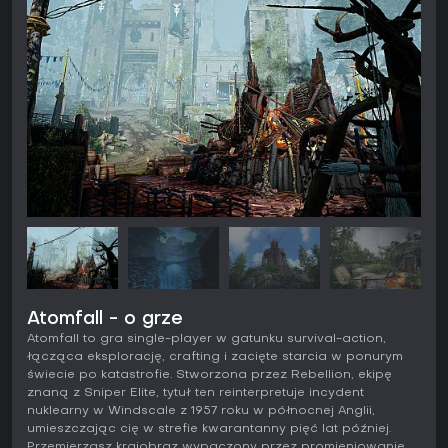
Atomfall - o grze
Atomfall to gra single-player w gatunku survival-action,
łącząca eksplorację, crafting i zacięte starcia w ponurym
świecie po katastrofie. Stworzona przez Rebellion, ekipę
znaną z Sniper Elite, tytuł ten reinterpretuje incydent
nuklearny w Windscale z 1957 roku w północnej Anglii,
umieszczając cię w strefie kwarantanny pięć lat później.
Przemierzasz krajobraz wypaczony przez promieniowanie,