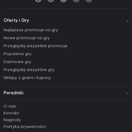
Oferty i Gry
Najlepsze promocje na gry
Nowe promocje na gry
Przeglądaj wszystkie promocje
Popularne gry
Darmowe gry
Przeglądaj wszystkie gry
Sklepy z grami i kupony
Poradniki
FAQ
O nas
Poradniki
Kontakt
Jak aktywować klucz Steam (CD Key)?
Nagrody
Jak aktywować klucz Epic Games (CD Key)?
Polityka prywatności