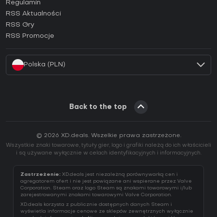
Regulamin
Jak aktywować klucz GOG (CD Key)?
RSS Aktualności
Jak aktywować klucz Ubisoft Connect (CD Key)?
RSS Gry
Jak aktywować klucz EA App (CD Key)?
RSS Promocje
Jak aktywować klucz Battle.net (CD Key)?
Polska (PLN)
Back to the top
© 2026 XD.deals. Wszelkie prawa zastrzeżone.
Wszystkie znaki towarowe, tytuły gier, logo i grafiki należą do ich właścicieli
i są używane wyłącznie w celach identyfikacyjnych i informacyjnych.
Zastrzeżenie:
XD.deals jest niezależną porównywarką cen i
agregatorem ofert i nie jest powiązane ani wspierane przez Valve
Corporation. Steam oraz logo Steam są znakami towarowymi i/lub
zarejestrowanymi znakami towarowymi Valve Corporation.
XD.deals korzysta z publicznie dostępnych danych Steam i
wyświetla informacje cenowe ze sklepów zewnętrznych wyłącznie