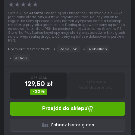
★
★
★
★
★
Gdzie kupić
Atomfall
najtaniej na PlayStation? Na dzień 6 sie 2026
jest jedna oferta,
129,50 zł
w PlayStation Store. Na PlayStation to
reguła, bo Sony sprzedaje kody niemal wyłącznie samo, a keyshop
ma ofertę przy kilku grach na sto. Realną drogą w dół ceny są tańsze
doładowania portfela PSN, bo płacisz mniej za te same środki w PS
Store. Na PlayStation keyshopy mają ofertę przy zaledwie kilku grach
na sto, więc realną drogą w dół ceny są tańsze doładowania portfela
PSN.
Premiera: 27 mar 2025
Rebellion
Rebellion
Action
OFFICIAL
KEYSHOPS
129,50 zł
Brak dostępności
-50%
Przejdź do sklepu
Zobacz historię cen