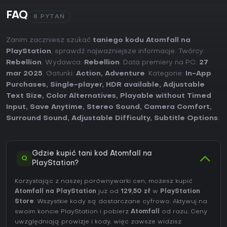
FAQ
8 PYTAŃ
Zanim zaczniesz szukać
taniego kodu Atomfall na
PlayStation
, sprawdź najważniejsze informacje. Twórcy:
Rebellion
. Wydawca:
Rebellion
. Data premiery na PC:
27
mar 2025
. Gatunki:
Action
,
Adventure
. Kategorie:
In-App
Purchases
,
Single-player
,
HDR available
,
Adjustable
Text Size
,
Color Alternatives
,
Playable without Timed
Input
,
Save Anytime
,
Stereo Sound
,
Camera Comfort
,
Surround Sound
,
Adjustable Difficulty
,
Subtitle Options
.
Gdzie kupić tani kod Atomfall na
Q
PlayStation?
Korzystając z naszej porównywarki cen, możesz kupić
Atomfall na PlayStation
już od
129,50 zł
w
PlayStation
Store
. Wszystkie kody są dostarczane cyfrowo. Aktywuj na
swoim koncie PlayStation i pobierz
Atomfall
od razu. Ceny
uwzględniają prowizje i kody, więc zawsze widzisz