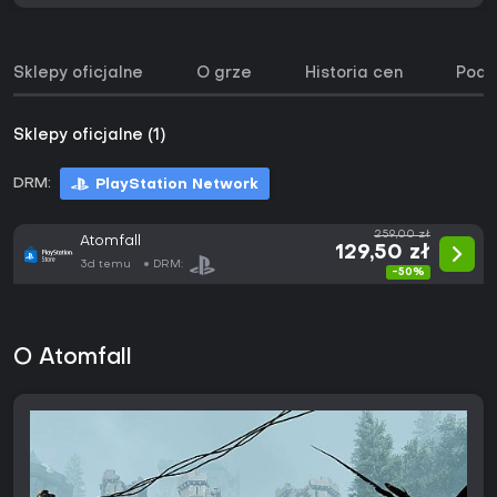
Sklepy oficjalne
O grze
Historia cen
Podo
Sklepy oficjalne (1)
DRM:
PlayStation Network
259,00 zł
Atomfall
129,50 zł
3d temu
DRM:
-50%
O Atomfall