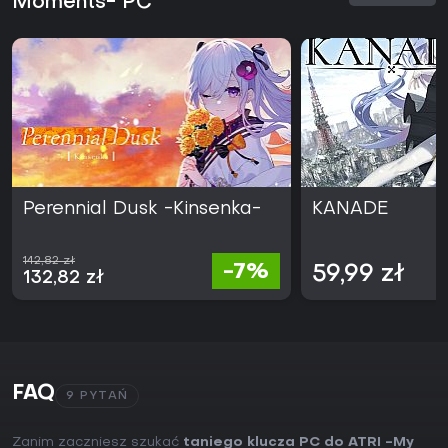
Moments- PC
Perennial Dusk -Kinsenka-
KANADE
142,82 zł
-7%
59,99 zł
132,82 zł
FAQ
9 PYTAŃ
Zanim zaczniesz szukać
taniego klucza PC do ATRI -My