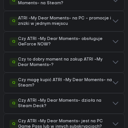
Q
Moments- na Steam?
ATRI -My Dear Moments- na PC - promocje i
Q
zniżki w jednym miejscu
Czy ATRI -My Dear Moments- obsługuje
Q
GeForce NOW?
Czy to dobry moment na zakup ATRI -My
Q
Dear Moments-?
Czy mogę kupić ATRI -My Dear Moments- na
Q
Steam?
Czy ATRI -My Dear Moments- działa na
Q
Steam Deck?
Czy ATRI -My Dear Moments- jest na PC
Q
Game Pass lub w innych subskrypcjach?