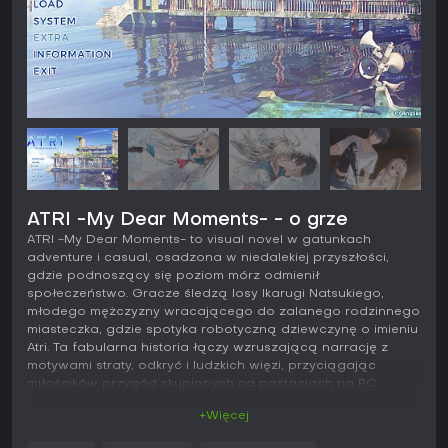
ATRI -My Dear Moments- - o grze
ATRI -My Dear Moments- to visual novel w gatunkach
adventure i casual, osadzona w niedalekiej przyszłości,
gdzie podnoszący się poziom mórz odmienił
społeczeństwo. Gracze śledzą losy Ikarugi Natsukiego,
młodego mężczyzny wracającego do zalanego rodzinnego
miasteczka, gdzie spotyka robotyczną dziewczynę o imieniu
Atri. Ta fabularna historia łączy wzruszającą narrację z
motywami straty, odkryć i ludzkich więzi, przyciągając
miłośników przygód skupionych na postaciach na PC.
+Więcej
Rozgrywka
W ATRI -My Dear Moments- podstawą rozgrywki jest