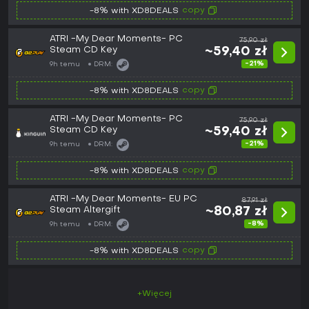
copy
-8% with XD8DEALS
ATRI -My Dear Moments- PC
75,90 zł
Steam CD Key
~59,40 zł
-21%
9h temu
DRM:
copy
-8% with XD8DEALS
ATRI -My Dear Moments- PC
75,90 zł
Steam CD Key
~59,40 zł
-21%
9h temu
DRM:
copy
-8% with XD8DEALS
ATRI -My Dear Moments- EU PC
87,91 zł
Steam Altergift
~80,87 zł
-8%
9h temu
DRM:
copy
-8% with XD8DEALS
+Więcej