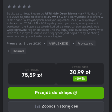
★
★
★
★
★
Szukasz taniego klucza do
ATRI -My Dear Moments-
? Na dzień 6
sie 2026 najtańsza oferta to
30,99 zł
w Eneba, wybrana z 15 ofert w
8 sklepach. W keyshopach zaczyna się od 30,99 zł, w oficjalnych
sklepach od 75,59 zł. Na PC keyshop wygrywa ceną w większości
porównań, ale kupujesz wtedy kod od zewnętrznego sprzedawcy,
więc sprawdź region aktywacji. Na PC kupujesz klucz aktywowany w
Steam lub innym kliencie i to tutaj rynek jest najszerszy, bo ofertę
keyshopu ma ponad jedna czwarta gier.
Premiera: 18 cze 2020
ANIPLEX.EXE
Frontwing
Casual
KEYSHOPS
OFFICIAL
30,99 zł
75,59 zł
-59%
Przejdź do sklepu
Zobacz historię cen