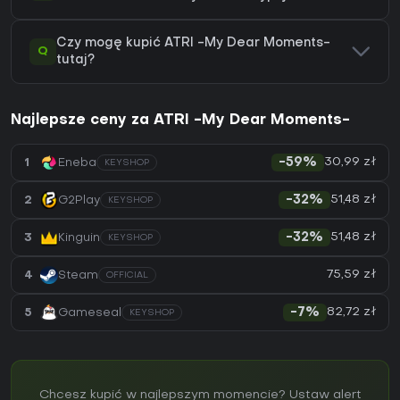
Czy mogę kupić ATRI -My Dear Moments-
Q
tutaj?
Najlepsze ceny za ATRI -My Dear Moments-
30,99 zł
1
Eneba
-59%
KEYSHOP
51,48 zł
2
G2Play
-32%
KEYSHOP
51,48 zł
3
Kinguin
-32%
KEYSHOP
75,59 zł
4
Steam
OFFICIAL
82,72 zł
5
Gameseal
-7%
KEYSHOP
Chcesz kupić w najlepszym momencie? Ustaw alert