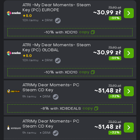
ATRI -My Dear Moments- Steam
75,90 zł
Key (PC) EUROPE
~30,99 zł
★
5.0
-59%
10h temu
DRM:
copy
-10% with XDD10
ATRI -My Dear Moments- Steam
75,90 zł
Key (PC) GLOBAL
~30,99 zł
★
5.0
-59%
10h temu
DRM:
copy
-10% with XDD10
ATRIMy Dear Moments- PC
75,90 zł
Steam CD Key
~51,48 zł
-32%
9h temu
DRM:
copy
-8% with XD8DEALS
ATRIMy Dear Moments- PC
75,90 zł
Steam CD Key
~51,48 zł
-32%
9h temu
DRM: