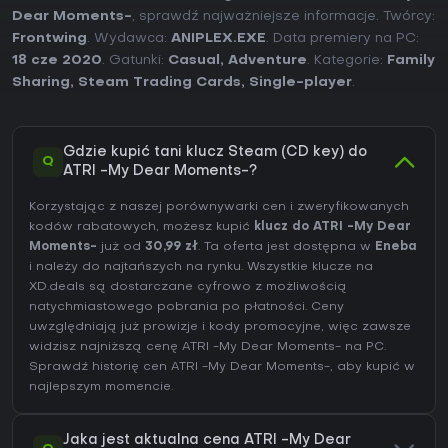
Dear Moments-
, sprawdź najważniejsze informacje. Twórcy:
Frontwing
. Wydawca:
ANIPLEX.EXE
. Data premiery na PC:
18 cze 2020
. Gatunki:
Casual
,
Adventure
. Kategorie:
Family
Sharing
,
Steam Trading Cards
,
Single-player
.
Gdzie kupić tani klucz Steam (CD key) do
Q
ATRI -My Dear Moments-?
Korzystając z naszej porównywarki cen i zweryfikowanych
kodów rabatowych, możesz kupić
klucz do ATRI -My Dear
Moments-
już od
30,99 zł
. Ta oferta jest dostępna w
Eneba
i należy do najtańszych na rynku. Wszystkie klucze na
XD.deals są dostarczane cyfrowo z możliwością
natychmiastowego pobrania po płatności. Ceny
uwzględniają już prowizje i kody promocyjne, więc zawsze
widzisz najniższą cenę ATRI -My Dear Moments- na
PC
.
Sprawdź
historię cen ATRI -My Dear Moments-
, aby kupić w
najlepszym momencie.
Jaka jest aktualna cena ATRI -My Dear