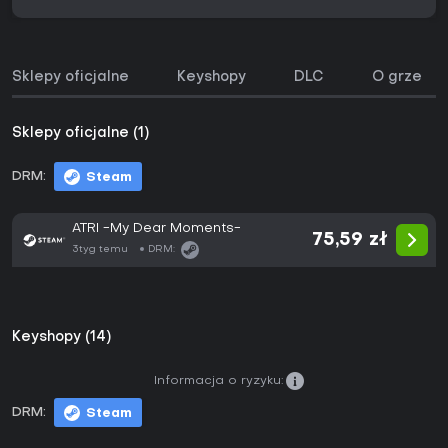
Sklepy oficjalne
Keyshopy
DLC
O grze
Sklepy oficjalne (1)
DRM:
Steam
ATRI -My Dear Moments-
75,59 zł
3tyg temu
DRM:
Keyshopy (14)
Informacja o ryzyku:
DRM:
Steam