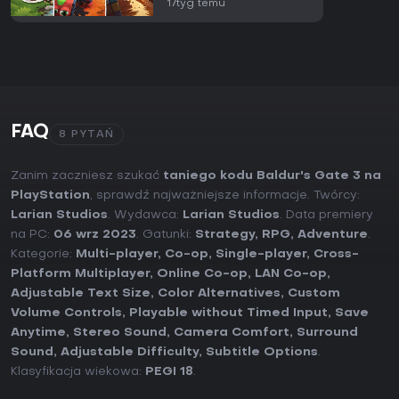
17tyg temu
FAQ
8 PYTAŃ
Zanim zaczniesz szukać
taniego kodu Baldur's Gate 3 na
PlayStation
, sprawdź najważniejsze informacje. Twórcy:
Larian Studios
. Wydawca:
Larian Studios
. Data premiery
na PC:
06 wrz 2023
. Gatunki:
Strategy
,
RPG
,
Adventure
.
Kategorie:
Multi-player
,
Co-op
,
Single-player
,
Cross-
Platform Multiplayer
,
Online Co-op
,
LAN Co-op
,
Adjustable Text Size
,
Color Alternatives
,
Custom
Volume Controls
,
Playable without Timed Input
,
Save
Anytime
,
Stereo Sound
,
Camera Comfort
,
Surround
Sound
,
Adjustable Difficulty
,
Subtitle Options
.
Klasyfikacja wiekowa:
PEGI 18
.