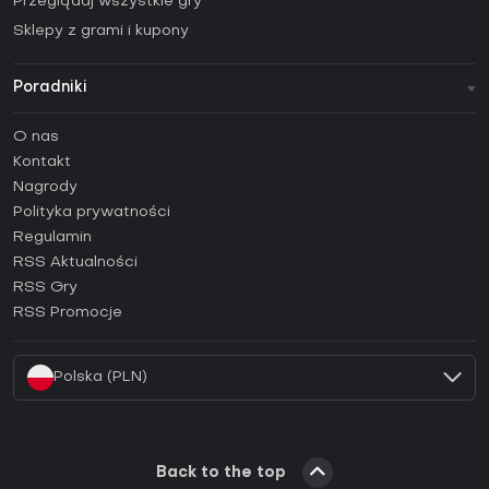
Przeglądaj wszystkie gry
Sklepy z grami i kupony
Poradniki
FAQ
O nas
Poradniki
Kontakt
Jak aktywować klucz Steam (CD Key)?
Nagrody
Jak aktywować klucz Epic Games (CD Key)?
Polityka prywatności
Regulamin
Jak aktywować klucz GOG (CD Key)?
RSS Aktualności
Jak aktywować klucz Ubisoft Connect (CD Key)?
RSS Gry
Jak aktywować klucz EA App (CD Key)?
RSS Promocje
Jak aktywować klucz Battle.net (CD Key)?
Polska (PLN)
Back to the top