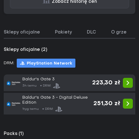
Zobacz historię cen
Sklepy oficjalne
Pakiety
DLC
O grze
Sklepy oficjalne (2)
DRM:
PlayStation Network
Baldur's Gate 3
223,30 zł
3h temu
DRM:
Baldur's Gate 3 - Digital Deluxe
Edition
251,30 zł
1tyg temu
DRM:
Packs (1)