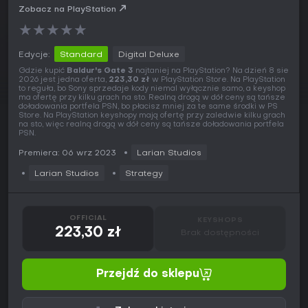
Zobacz na PlayStation
★
★
★
★
★
Edycje:
Standard
Digital Deluxe
Gdzie kupić
Baldur's Gate 3
najtaniej na PlayStation? Na dzień 8 sie
2026 jest jedna oferta,
223,30 zł
w PlayStation Store. Na PlayStation
to reguła, bo Sony sprzedaje kody niemal wyłącznie samo, a keyshop
ma ofertę przy kilku grach na sto. Realną drogą w dół ceny są tańsze
doładowania portfela PSN, bo płacisz mniej za te same środki w PS
Store. Na PlayStation keyshopy mają ofertę przy zaledwie kilku grach
na sto, więc realną drogą w dół ceny są tańsze doładowania portfela
PSN.
Premiera: 06 wrz 2023
Larian Studios
Larian Studios
Strategy
OFFICIAL
KEYSHOPS
223,30 zł
Brak dostępności
Przejdź do sklepu