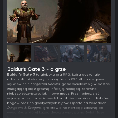
Baldur's Gate 3 - o grze
Baldur's Gate 3
to głęboka gra RPG, która doskonale
oddaje klimat stołowych przygód na PS5. Akcja rozgrywa
się w świecie
Forgotten Realms
, gdzie wcielasz się w postać
zmagającą się z groźną infekcją, niosącą zarówno
niebezpieczeństwo, jak i nowe moce. Przenikniesz sieć
sojuszy, zdrad i kosmicznych konfliktów z udziałem diabłów,
bogów oraz enigmatycznych bytów. Oparta na zasadach
Dungeons & Dragons
, gra stawia na narrację zależną od
wyborów, w której każda decyzja wpływa na świat i losy
towarzyszy.