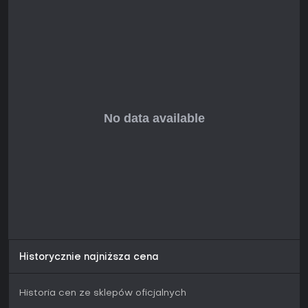
zagadkami i rozgałęzionymi ścieżkami, zależnymi od składu
drużyny i wyborów.
Czy warto grać?
Baldur's Gate 3
w 2026 roku wciąż wyróżnia się na tle
innych tytułów, szczególnie na PS5 dzięki aktualizacjom
wydajności jak
PSSR 2.0
zapewniającym płynniejsze klatki.
Gracze chwalą regrywalność dzięki licznym zakończeniom i
ścieżkom zła dodanym w patchy. Jeśli cenisz taktyczne walki,
historie skupione na postaciach i wolność decyzji, ta RPG
dostarczy długotrwałej frajdy. Nowi gracze w 2026 roku
podkreślają jej głębię, czyniąc ją świetnym wyborem na
kompleksową przygodę solo lub w co-opie - choć menu i
sterowanie mogą na starcie przytłaczać.
Historycznie najniższa cena
Historia cen ze sklepów oficjalnych