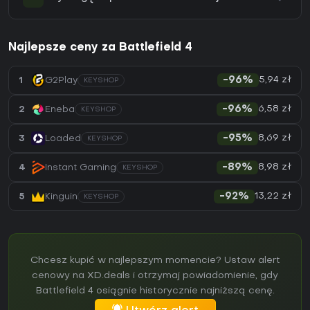
Najlepsze ceny za Battlefield 4
5,94 zł
1
G2Play
-96%
KEYSHOP
6,58 zł
2
Eneba
-96%
KEYSHOP
8,69 zł
3
Loaded
-95%
KEYSHOP
8,98 zł
4
Instant Gaming
-89%
KEYSHOP
13,22 zł
5
Kinguin
-92%
KEYSHOP
Chcesz kupić w najlepszym momencie? Ustaw alert
cenowy na XD.deals i otrzymaj powiadomienie, gdy
Battlefield 4 osiągnie historycznie najniższą cenę.