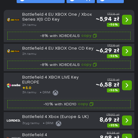
Battlefield 4 EU XBOX One / Xbox
172,16 zł
~5,94 zł
Series X|S CD Key
-96%
2h temu
copy
-8% with XD8DEALS
172,16 zł
Battlefield 4 EU XBOX One CD Key
~6,29 zł
2h temu
-96%
copy
-8% with XD8DEALS
Battlefield 4 XBOX LIVE Key
172,16 zł
EUROPE
~6,58 zł
★
5.0
-96%
3h temu
DRM:
copy
-10% with XDD10
179,90 zł
Battlefield 4 Xbox (Europe & UK)
8,69 zł
3tyg temu
DRM:
-95%
85,94 zł
Battlefield 4