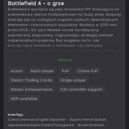
Battlefield 4 - o grze
Battlefield 4 wyróżnia się jako strzelanka FPP stawiająca na
widowiskowe starcia multiplayerowe na dużą skalę. Zespoły
ścierają się na rozległych mapach pełnych destrukcyjnych
elementów i różnorodnych pojazdów. Wydany w 2013 roku
przez DICE i EA, tytuł kładzie nacisk na taktyczną
współpracę zespołową, nagradzając strategię zamiast
indywidualnych popisów. Bez względu na to, czy
koordynujesz działania z oddziałem, czy pilotujesz
helikopter, gra serwuje zacięte potyczki z udziałem nawet 64
graczy na PC.
+Więcej
Grywalność
Action
Multi-player
PvP
Online PvP
W Battlefield 4 podstawowa pętla rozgrywki opiera się na
walce klasowej w czterech rolach: Assault, Engineer,
Steam Trading Cards
Single-player
Support i Recon. Assault zajmuje się medycznymi
wskrzeszeniami za pomocą defibrylatorów, Engineer
Steam Achievements
Full controller support
naprawia pojazdy lub niszczy je wyrzutniami. Support
HDR available
dostarcza amunicję i prowadzi ostrzał supresyjny, a Recon
specjalizuje się w snajperce na daleki dystans i oznaczaniu
wrogów. Personalizacja broni pozwala montować celowniki,
uchwyty i tłumiki, z opcjami trybów ognia takimi jak seria czy
Interfejs:
Czech
German
English
Spanish - Spain
French
Italian
automatyczny.
Japanese
Korean
Polish
Portuguese - Brazil
Russian