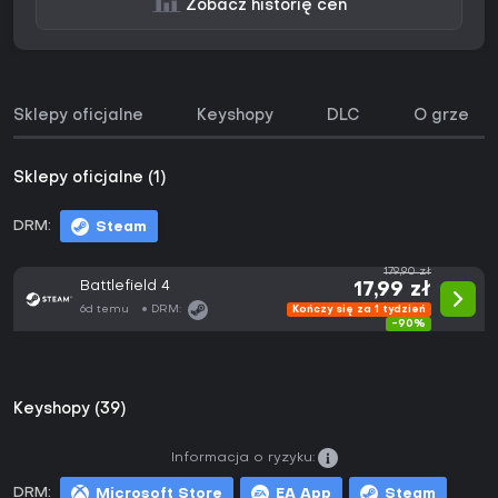
Zobacz historię cen
Sklepy oficjalne
Keyshopy
DLC
O grze
Sklepy oficjalne (1)
DRM:
Steam
179,90 zł
Battlefield 4
17,99 zł
6d temu
DRM:
Kończy się za 1 tydzień
-90%
Keyshopy (39)
Informacja o ryzyku:
DRM:
Microsoft Store
EA App
Steam