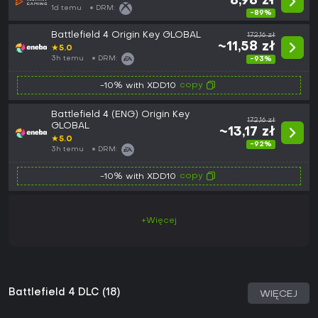
8,98 zł
1d temu
DRM:
-89%
Battlefield 4 Origin Key GLOBAL
172,16 zł
~11,58 zł
★
5.0
3h temu
DRM:
-93%
copy
-10% with XDD10
Battlefield 4 (ENG) Origin Key
172,16 zł
GLOBAL
~13,17 zł
★
5.0
-92%
3h temu
DRM:
copy
-10% with XDD10
+Więcej
Battlefield 4 DLC (18)
WIĘCEJ