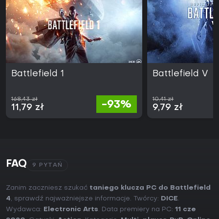
Battlefield 1
Battlefield V
168,43 zł
10,41 zł
-93%
11,79 zł
9,79 zł
FAQ
9 PYTAŃ
Zanim zaczniesz szukać
taniego klucza PC do Battlefield
4
, sprawdź najważniejsze informacje. Twórcy:
DICE
.
Wydawca:
Electronic Arts
. Data premiery na PC:
11 cze