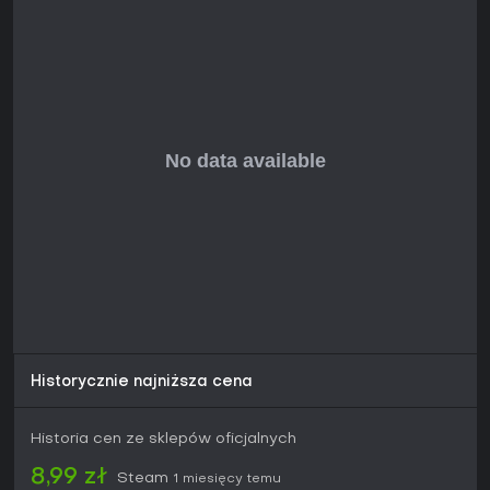
multiplayerze. Mniej nadaje się dla samotników ze względu
na mieszane opinie o kampanii, ale aktywne lobby
przyciągają fanów gatunku pragnących chaotycznych
starć bez współczesnych zobowiązań live-service.
Historycznie najniższa cena
Historia cen ze sklepów oficjalnych
8,99 zł
Steam
1 miesięcy temu