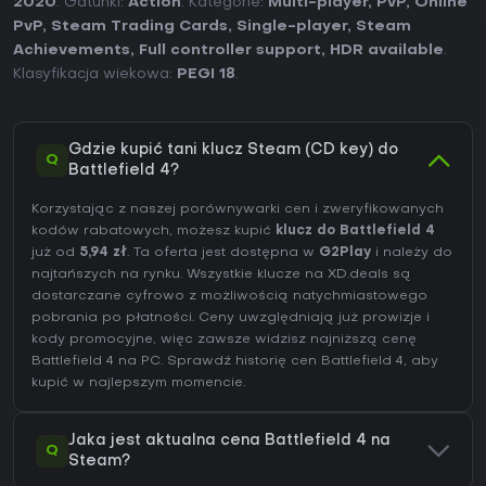
2020
. Gatunki:
Action
. Kategorie:
Multi-player
,
PvP
,
Online
PvP
,
Steam Trading Cards
,
Single-player
,
Steam
Achievements
,
Full controller support
,
HDR available
.
Klasyfikacja wiekowa:
PEGI 18
.
Gdzie kupić tani klucz Steam (CD key) do
Q
Battlefield 4?
Korzystając z naszej porównywarki cen i zweryfikowanych
kodów rabatowych, możesz kupić
klucz do Battlefield 4
już od
5,94 zł
. Ta oferta jest dostępna w
G2Play
i należy do
najtańszych na rynku. Wszystkie klucze na XD.deals są
dostarczane cyfrowo z możliwością natychmiastowego
pobrania po płatności. Ceny uwzględniają już prowizje i
kody promocyjne, więc zawsze widzisz najniższą cenę
Battlefield 4 na
PC
. Sprawdź
historię cen Battlefield 4
, aby
kupić w najlepszym momencie.
Jaka jest aktualna cena Battlefield 4 na
Q
Steam?