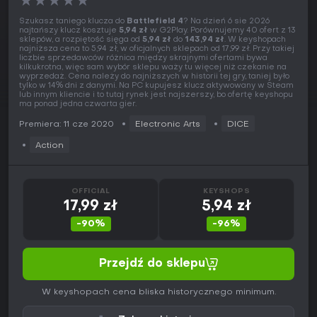
★
★
★
★
★
Szukasz taniego klucza do
Battlefield 4
? Na dzień 6 sie 2026
najtańszy klucz kosztuje
5,94 zł
w G2Play. Porównujemy 40 ofert z 13
sklepów, a rozpiętość sięga od
5,94 zł
do
143,94 zł
. W keyshopach
najniższa cena to 5,94 zł, w oficjalnych sklepach od 17,99 zł. Przy takiej
liczbie sprzedawców różnica między skrajnymi ofertami bywa
kilkukrotna, więc sam wybór sklepu waży tu więcej niż czekanie na
wyprzedaż. Cena należy do najniższych w historii tej gry, taniej było
tylko w 14% dni z danymi. Na PC kupujesz klucz aktywowany w Steam
lub innym kliencie i to tutaj rynek jest najszerszy, bo ofertę keyshopu
ma ponad jedna czwarta gier.
Premiera: 11 cze 2020
Electronic Arts
DICE
Action
OFFICIAL
KEYSHOPS
17,99 zł
5,94 zł
-90%
-96%
Przejdź do sklepu
W keyshopach cena bliska historycznego minimum.