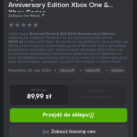
Anniversary Edition Xbox One &
Xbox Series
Zobacz na Xbox
★
★
★
★
★
Gdzie kupić
Beyond Good & Evil 20th Anniversary Edition
najtaniej na Xboksie? Na dzień 10 sie 2026 jest jedna oferta,
89,99 zł
w Microsoft Store. To norma na tej platformie, bo keyshop ma
ofertę przy mniej niż co dziesiątej grze, a Microsoft Store sprzedaje
praktycznie wszystko sam. Zanim kupisz, sprawdź Game Pass, bo
przy cenach konsolowych abonament bywa tańszy niż pojedynczy
tytuł. Na Xboksie keyshop ma ofertę przy mniej niż co dziesiątej grze,
więc zanim kupisz, sprawdź, czy tytuł nie wchodzi w Game Pass.
Premiera: 25 cze 2024
Ubisoft
Ubisoft
Action
OFFICIAL
KEYSHOPS
89,99 zł
Brak dostępności
Przejdź do sklepu
Zobacz historię cen