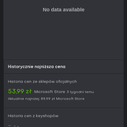
wartość regrywalną, a galeria jubileuszowa dostarcza
ekskluzywnych materiałów dla fanów. Nowi gracze docenią
wygodniejsze sterowanie i autosave, które ułatwiają powrót
do klasycznej struktury przygody. Gra przypadnie do gustu
osobom szukającym zwartej, jednotorowej kampanii
łączącej fotografowanie, elementy skradanki, zagadki i
prostą walkę. 20th Anniversary Edition to dopracowana
okazja, by poznać lub powtórzyć tę przygodę na aktualnym
sprzęcie Xbox.
Historycznie najniższa cena
Historia cen ze sklepów oficjalnych
53,99 zł
Microsoft Store
3 tygodni temu
Aktualnie najniżej:
89,99 zł
Microsoft Store
Historia cen z keyshopów
-
-
-