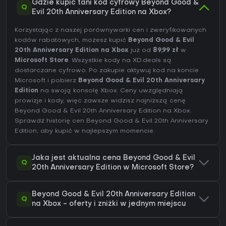
Gdzie kupić tani kod cyfrowy Beyond Good &
Q
Evil 20th Anniversary Edition na Xbox?
Korzystając z naszej porównywarki cen i zweryfikowanych
kodów rabatowych, możesz kupić
Beyond Good & Evil
20th Anniversary Edition na Xbox
już od
89,99 zł
w
Microsoft Store
. Wszystkie kody na XD.deals są
dostarczane cyfrowo. Po zakupie aktywuj kod na koncie
Microsoft i pobierz
Beyond Good & Evil 20th Anniversary
Edition
na swoją konsolę Xbox. Ceny uwzględniają
prowizje i kody, więc zawsze widzisz najniższą cenę
Beyond Good & Evil 20th Anniversary Edition na
Xbox
.
Sprawdź
historię cen Beyond Good & Evil 20th Anniversary
Edition
, aby kupić w najlepszym momencie.
Jaka jest aktualna cena Beyond Good & Evil
Q
20th Anniversary Edition w Microsoft Store?
Beyond Good & Evil 20th Anniversary Edition
Q
na Xbox - oferty i zniżki w jednym miejscu