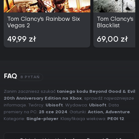
Tom Clancy's Rainbow Six
Tom Clancy's Sp
Vegas 2
Blacklist
49,99 zł
69,00 zł
FAQ
8 PYTAŃ
Zanim zaczniesz szukać
taniego kodu Beyond Good & Evil
20th Anniversary Edition na Xbox
, sprawdź najważniejsze
informacje. Twórcy:
Ubisoft
. Wydawca:
Ubisoft
. Data
premiery na PC:
25 cze 2024
. Gatunki:
Action
,
Adventure
.
Kategorie:
Single-player
. Klasyfikacja wiekowa:
PEGI 12
.