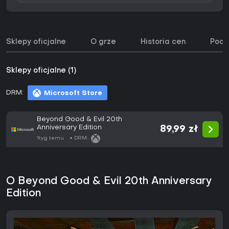
Sklepy oficjalne
O grze
Historia cen
Podo
Sklepy oficjalne (1)
DRM:
Microsoft Store
Beyond Good & Evil 20th
Anniversary Edition
89,99 zł
1tyg temu
DRM:
O Beyond Good & Evil 20th Anniversary
Edition