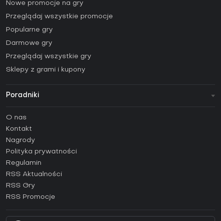
Nowe promocje na gry
Przeglądaj wszystkie promocje
Popularne gry
Darmowe gry
Przeglądaj wszystkie gry
Sklepy z grami i kupony
Poradniki
FAQ
O nas
Poradniki
Kontakt
Jak aktywować klucz Steam (CD Key)?
Nagrody
Jak aktywować klucz Epic Games (CD Key)?
Polityka prywatności
Regulamin
Jak aktywować klucz GOG (CD Key)?
RSS Aktualności
Jak aktywować klucz Ubisoft Connect (CD Key)?
RSS Gry
Jak aktywować klucz EA App (CD Key)?
RSS Promocje
Jak aktywować klucz Battle.net (CD Key)?