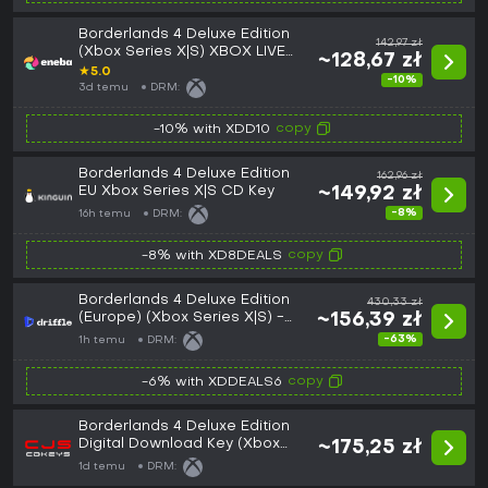
Borderlands 4 Deluxe Edition
142,97 zł
(Xbox Series X|S) XBOX LIVE
~128,67 zł
Key EUROPE
★
5.0
-10%
3d temu
DRM:
copy
-10% with XDD10
Borderlands 4 Deluxe Edition
162,96 zł
EU Xbox Series X|S CD Key
~149,92 zł
-8%
16h temu
DRM:
copy
-8% with XD8DEALS
Borderlands 4 Deluxe Edition
430,33 zł
(Europe) (Xbox Series X|S) -
~156,39 zł
Xbox Live - Digital Key
-63%
1h temu
DRM:
copy
-6% with XDDEALS6
Borderlands 4 Deluxe Edition
Digital Download Key (Xbox
~175,25 zł
Series X|S): Europe (Europe)
1d temu
DRM: