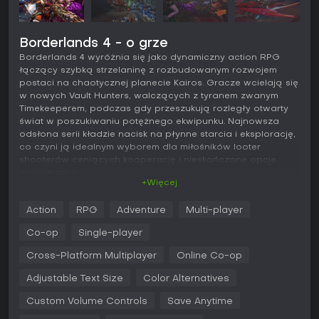
Borderlands 4 - o grze
Borderlands 4 wyróżnia się jako dynamiczny action RPG
łączący szybką strzelaninę z rozbudowanym rozwojem
postaci na chaotycznej planecie Kairos. Gracze wcielają się
w nowych Vault Hunters, walczących z tyranem zwanym
Timekeeperem, podczas gdy przeszukują rozległy otwarty
świat w poszukiwaniu potężnego ekwipunku. Najnowsza
odsłona serii kładzie nacisk na płynne starcia i eksplorację,
co czyni ją idealnym wyborem dla miłośników looter
shooterów ceniących kooperację i nieskończone opcje
customizacji.
+Więcej
Główne mechaniki
Action
RPG
Adventure
Multi-player
W Borderlands 4 podstawowa pętla rozgrywki opiera się na
masakrowaniu hord wrogów za pomocą ogromnego
Co-op
Single-player
arsenału broni, z których każda oferuje unikalne efekty i
modyfikacje. Vault Hunters dysponują charakterystycznymi
Cross-Platform Multiplayer
Online Co-op
Action Skills, które mogą odwrócić losy potyczek - od
Adjustable Text Size
Color Alternatives
elementalnych eksplozji po przywoływanie sojuszników. Gra
wprowadza zaawansowane opcje ruchu, takie jak ślizganie
Custom Volume Controls
Save Anytime
się, hakowanie, podwójne skoki i uniki, umożliwiające
kreatywne podejście do walk i przemierzanie