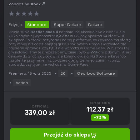
Zobacz na Xbox
★
★
★
★
★
Edycje:
Standard
Super Deluxe
Deluxe
Gdzie kupić
Borderlands 4
najtaniej na Xboksie? Na dzień 10 sie
2026 najtaniej wychodzi
112,37 zł
w G2Play, spośród 34 ofert w 11
sklepach. To rzadki przypadek na tej platformie, bo keyshop ma ofertę
przy mniej niż co dziesiątej grze Xbox. Warto z tego skorzystać, ale
najpierw sprawdź, czy tytuł nie wchodzi w Game Pass. W historii tej
gry notowaliśmy też niższe ceny, taniej było w 99% dni z danymi. Alert
cenowy da znać, gdy pojawi się kolejna okazja. Na Xboksie keyshop
ma ofertę przy mniej niż co dziesiątej grze, więc zanim kupisz,
sprawdź, czy tytuł nie wchodzi w Game Pass.
Premiera: 13 wrz 2025
2K
Gearbox Software
Action
KEYSHOPS
OFFICIAL
112,37 zł
339,00 zł
-73%
Przejdź do sklepu