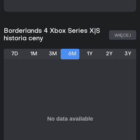
postępie. Indywidualne regulacje trudności zapewniają
balans w grupie.
True Mode podkręca wyzwanie, skalując wrogów do
poziomu pełnej 4-osobowej drużyny - nawet w solo czy z
mniejszą ekipą, co czyni przeciwników twardszymi i
Borderlands 4 Xbox Series X|S
liczniejszymi. Ten tryb jest dla weteranów szukających
WIĘCEJ
historia ceny
prawdziwej próby sił buildów i umiejętności.
Świat i eksploracja
7D
1M
3M
6M
1Y
2Y
3Y
Planeta Kairos to ogromny, połączony krajobraz pełen
bujnych pól, górujących szczytów i surowych pustyń.
Walczące frakcje wzbogacają otoczenie, oferując wybory
sojuszy lub konfliktów w questach z niezapomnianymi
postaciami. Dynamiczne eventy pojawiają się w trakcie
podróży - zasadzki czy wyzwania na czas - nagradzając
szybkie decyzje i kunszt walki.
Wsadź się na hover bike i śmigaj między lokacjami,
odkrywając ukryte puzzle oraz kolekcjonerki wzmacniające
ekwipunek lub odblokowujące nowe zdolności. Projekt gry
promuje swobodne wędrowanie, mieszając progresję
fabularną z opcjonalnymi aktywnościami pasującymi do
różnych sesji.