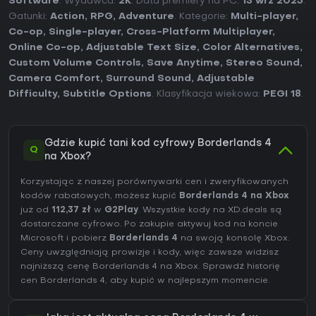
Software
. Wydawca:
2K
. Data premiery na PC:
13 wrz 2025
.
Gatunki:
Action
,
RPG
,
Adventure
. Kategorie:
Multi-player
,
Co-op
,
Single-player
,
Cross-Platform Multiplayer
,
Online Co-op
,
Adjustable Text Size
,
Color Alternatives
,
Custom Volume Controls
,
Save Anytime
,
Stereo Sound
,
Camera Comfort
,
Surround Sound
,
Adjustable
Difficulty
,
Subtitle Options
. Klasyfikacja wiekowa:
PEGI 18
.
Gdzie kupić tani kod cyfrowy Borderlands 4
Q
na Xbox?
Korzystając z naszej porównywarki cen i zweryfikowanych
kodów rabatowych, możesz kupić
Borderlands 4 na Xbox
już od
112,37 zł
w
G2Play
. Wszystkie kody na XD.deals są
dostarczane cyfrowo. Po zakupie aktywuj kod na koncie
Microsoft i pobierz
Borderlands 4
na swoją konsolę Xbox.
Ceny uwzględniają prowizje i kody, więc zawsze widzisz
najniższą cenę Borderlands 4 na
Xbox
. Sprawdź
historię
cen Borderlands 4
, aby kupić w najlepszym momencie.