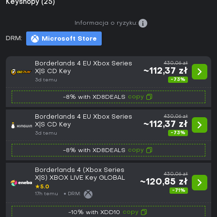
Keyshopy (25)
Informacja o ryzyku:
DRM:
Microsoft Store
Borderlands 4 EU Xbox Series
430,06 zł
~112,37 zł
X|S CD Key
-73%
3d temu
copy
-8% with XD8DEALS
Borderlands 4 EU Xbox Series
430,06 zł
~112,37 zł
X|S CD Key
-73%
3d temu
copy
-8% with XD8DEALS
Borderlands 4 (Xbox Series
430,06 zł
X|S) XBOX LIVE Key GLOBAL
~120,85 zł
★
5.0
-71%
17h temu
DRM:
copy
-10% with XDD10