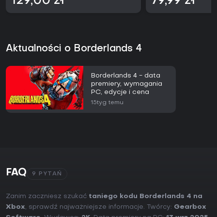
129,00 zł
79,99 zł
Aktualności o Borderlands 4
Borderlands 4 - data
premiery, wymagania
PC, edycje i cena
15tyg temu
FAQ
9 PYTAŃ
Zanim zaczniesz szukać
taniego kodu Borderlands 4 na
Xbox
, sprawdź najważniejsze informacje. Twórcy:
Gearbox