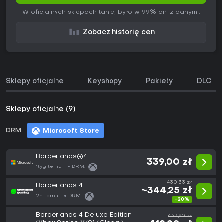
W oficjalnych sklepach taniej było w 99% dni z danymi.
Zobacz historię cen
Sklepy oficjalne
Keyshopy
Pakiety
DLC
Sklepy oficjalne (9)
DRM:
Microsoft Store
Borderlands®4
339,00 zł
1tyg temu
DRM:
430,33 zł
Borderlands 4
~344,25 zł
2h temu
DRM:
-20%
Borderlands 4 Deluxe Edition
433,90 zł