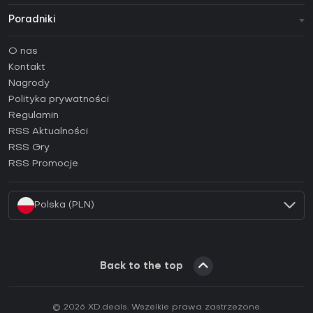
Poradniki
FAQ
O nas
Poradniki
Kontakt
Jak aktywować klucz Steam (CD Key)?
Nagrody
Jak aktywować klucz Epic Games (CD Key)?
Polityka prywatności
Regulamin
Jak aktywować klucz GOG (CD Key)?
RSS Aktualności
Jak aktywować klucz Ubisoft Connect (CD Key)?
RSS Gry
Jak aktywować klucz EA App (CD Key)?
RSS Promocje
Jak aktywować klucz Battle.net (CD Key)?
Polska (PLN)
Back to the top
© 2026 XD.deals. Wszelkie prawa zastrzeżone.