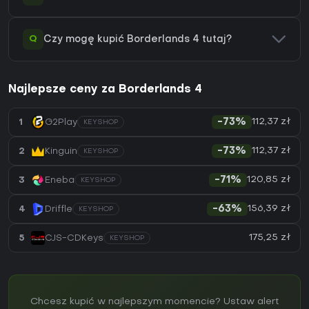
Q
Czy mogę kupić Borderlands 4 tutaj?
Najlepsze ceny za Borderlands 4
112,37 zł
1
G2Play
-73%
KEYSHOP
112,37 zł
2
Kinguin
-73%
KEYSHOP
120,85 zł
3
Eneba
-71%
KEYSHOP
156,39 zł
4
Driffle
-63%
KEYSHOP
175,25 zł
5
CJS-CDKeys
KEYSHOP
Chcesz kupić w najlepszym momencie? Ustaw alert