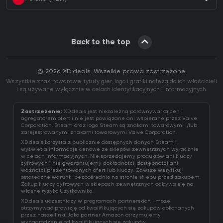
Back to the top
© 2026 XD.deals. Wszelkie prawa zastrzeżone.
Wszystkie znaki towarowe, tytuły gier, logo i grafiki należą do ich właścicieli
i są używane wyłącznie w celach identyfikacyjnych i informacyjnych.
Zastrzeżenie:
XD.deals jest niezależną porównywarką cen i
agregatorem ofert i nie jest powiązane ani wspierane przez Valve
Corporation. Steam oraz logo Steam są znakami towarowymi i/lub
zarejestrowanymi znakami towarowymi Valve Corporation.
XD.deals korzysta z publicznie dostępnych danych Steam i
wyświetla informacje cenowe ze sklepów zewnętrznych wyłącznie
w celach informacyjnych. Nie sprzedajemy produktów ani kluczy
cyfrowych i nie gwarantujemy dokładności, dostępności ani
ważności prezentowanych ofert lub kluczy. Zawsze weryfikuj
ostateczne warunki bezpośrednio na stronie sklepu przed zakupem.
Zakup kluczy cyfrowych w sklepach zewnętrznych odbywa się na
własne ryzyko Użytkownika.
XD.deals uczestniczy w programach partnerskich i może
otrzymywać prowizję od kwalifikujących się zakupów dokonanych
przez nasze linki. Jako partner Amazon otrzymujemy
wynagrodzenie od kwalifikujących się zakupów.