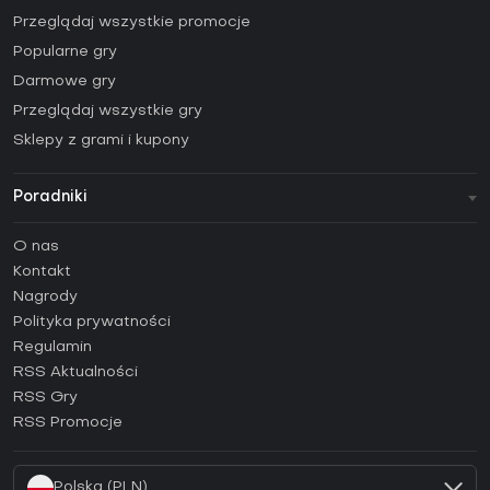
Przeglądaj wszystkie promocje
Popularne gry
Darmowe gry
Przeglądaj wszystkie gry
Sklepy z grami i kupony
Poradniki
FAQ
O nas
Poradniki
Kontakt
Jak aktywować klucz Steam (CD Key)?
Nagrody
Jak aktywować klucz Epic Games (CD Key)?
Polityka prywatności
Regulamin
Jak aktywować klucz GOG (CD Key)?
RSS Aktualności
Jak aktywować klucz Ubisoft Connect (CD Key)?
RSS Gry
Jak aktywować klucz EA App (CD Key)?
RSS Promocje
Jak aktywować klucz Battle.net (CD Key)?
Polska (PLN)