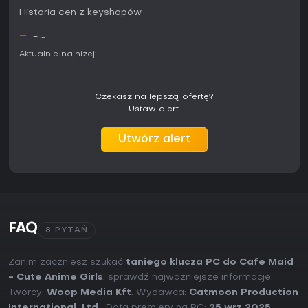
Historia cen z keyshopów
-
-
-
Aktualnie najniżej:
-
-
Czekasz na lepszą ofertę?
Ustaw alert.
Utwórz alert
FAQ
8 PYTAŃ
Zanim zaczniesz szukać
taniego klucza PC do Cafe Maid
- Cute Anime Girls
, sprawdź najważniejsze informacje.
Twórcy:
Woop Media Kft
. Wydawca:
Catmoon Production
International, Ltd.
. Data premiery na PC:
25 wrz 2025
.