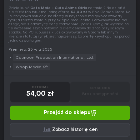
Gdzie kupić
Cafe Maid - Cute Anime Girls
najtaniej? Na dzień 6
sie 2026 ten tytuł ma jedną ofertę,
54,00 zł
w Epic Games Store. Na
PC to typowa sytuacja, bo ofertę w keyshopie ma tylko co czwarty
tytuł, a reszta zostaje przy sklepie producenta. Porównywać nie ma
czego, ale śledzimy tę cenę codziennie i pokazujemy, jak wypada na
tle wcześniejszych notowań, a alert cenowy da znać przy każdym
spadku. Na PC kupujesz klucz aktywowany w Steam lub innym
kliencie i to tutaj rynek jest najszerszy, bo ofertę keyshopu ma ponad
jedna czwarta gier.
Premiera: 25 wrz 2025
Catmoon Production International, Ltd.
Woop Media Kft
OFFICIAL
KEYSHOPS
54,00 zł
Brak dostępności
Przejdź do sklepu
Zobacz historię cen