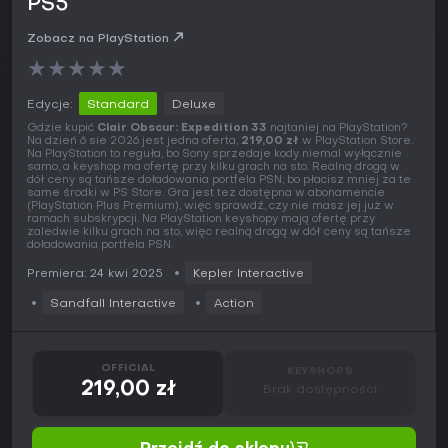
PS5
Zobacz na PlayStation
★
★
★
★
★
Edycje:
Standard
Deluxe
Gdzie kupić
Clair Obscur: Expedition 33
najtaniej na PlayStation?
Na dzień 6 sie 2026 jest jedna oferta,
219,00 zł
w PlayStation Store.
Na PlayStation to reguła, bo Sony sprzedaje kody niemal wyłącznie
samo, a keyshop ma ofertę przy kilku grach na sto. Realną drogą w
dół ceny są tańsze doładowania portfela PSN, bo płacisz mniej za te
same środki w PS Store. Gra jest też dostępna w abonamencie
(PlayStation Plus Premium), więc sprawdź, czy nie masz jej już w
ramach subskrypcji. Na PlayStation keyshopy mają ofertę przy
zaledwie kilku grach na sto, więc realną drogą w dół ceny są tańsze
doładowania portfela PSN.
Premiera: 24 kwi 2025
Kepler Interactive
Sandfall Interactive
Action
OFFICIAL
KEYSHOPS
219,00 zł
Brak dostępności