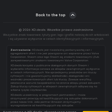
Back to the top
© 2026 XD.deals. Wszelkie prawa zastrzeżone.
Wszystkie znaki towarowe, tytuły gier, logo i grafiki należą do ich właścicieli
i są używane wyłącznie w celach identyfikacyjnych i informacyjnych.
Zastrzeżenie:
XD.deals jest niezależną porównywarką cen i
agregatorem ofert i nie jest powiązane ani wspierane przez Valve
Corporation. Steam oraz logo Steam są znakami towarowymi i/lub
zarejestrowanymi znakami towarowymi Valve Corporation.
XD.deals korzysta z publicznie dostępnych danych Steam i
wyświetla informacje cenowe ze sklepów zewnętrznych wyłącznie
w celach informacyjnych. Nie sprzedajemy produktów ani kluczy
cyfrowych i nie gwarantujemy dokładności, dostępności ani
ważności prezentowanych ofert lub kluczy. Zawsze weryfikuj
ostateczne warunki bezpośrednio na stronie sklepu przed zakupem.
Zakup kluczy cyfrowych w sklepach zewnętrznych odbywa się na
własne ryzyko Użytkownika.
XD.deals uczestniczy w programach partnerskich i może
otrzymywać prowizję od kwalifikujących się zakupów dokonanych
przez nasze linki. Jako partner Amazon otrzymujemy
wynagrodzenie od kwalifikujących się zakupów.