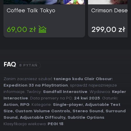
Coffee Talk Tokyo
Crimson Deser
69,00 zł
299,00 zł
FAQ
8 PYTAŃ
Zanim zaczniesz szukać
taniego kodu Clair Obscur:
Expedition 33 na PlayStation
, sprawdź najważniejsze
informacje. Twórcy:
Sandfall Interactive
. Wydawca:
Kepler
Interactive
. Data premiery na PC:
24 kwi 2025
. Gatunki:
Action
,
RPG
. Kategorie:
Single-player
,
Adjustable Text
Size
,
Custom Volume Controls
,
Stereo Sound
,
Surround
Sound
,
Adjustable Difficulty
,
Subtitle Options
.
Klasyfikacja wiekowa:
PEGI 18
.