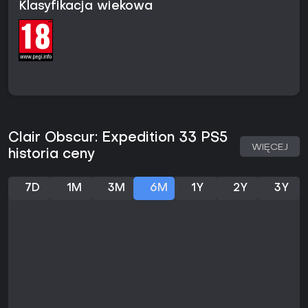
Poza walką gra stawia na interakcje między postaciami i
Klasyfikacja wiekowa
narrację zawartą w otoczeniu. Członkowie ekspedycji uczą
się współpracy pod presją, a ślady pozostawione przez
poprzednie grupy podpowiadają, jaki los ich spotkał. Świat
pełen jest surrealistycznych przeciwników i krajobrazów,
które przy uważnej obserwacji odsłaniają nowe ścieżki i
przedmioty.
Tryby gry
Cała kampania jest przeznaczona wyłącznie dla jednego
gracza i koncentruje się na głównym wątku oraz
Clair Obscur: Expedition 33 PS5
opcjonalnej eksploracji. Do dyspozycji są trzy poziomy
WIĘCEJ
historia ceny
trudności, które można zmieniać w dowolnym momencie w
menu ustawień poza walką. Tryb Fabularny zmniejsza
obrażenia zadawane przez wrogów i wydłuża okna na uniki
7D
1M
3M
6M
1Y
2Y
3Y
oraz parowanie, oferując łagodniejsze doświadczenie. Tryb
Ekspedycyjny stanowi standardową równowagę, natomiast
Tryb Ekspercki zwiększa obrażenia przeciwników,
pozostawiając wymagania czasowe na niezmienionym
poziomie. Rozwiązanie to pozwala dostosować wyzwanie
do własnych preferencji bez ingerencji w mechaniki i
progresję.
Fabuła i eksploracja