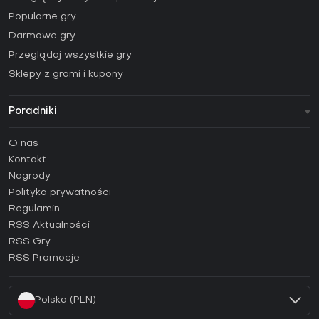
Popularne gry
Darmowe gry
Przeglądaj wszystkie gry
Sklepy z grami i kupony
Poradniki
FAQ
O nas
Poradniki
Kontakt
Jak aktywować klucz Steam (CD Key)?
Nagrody
Jak aktywować klucz Epic Games (CD Key)?
Polityka prywatności
Regulamin
Jak aktywować klucz GOG (CD Key)?
RSS Aktualności
Jak aktywować klucz Ubisoft Connect (CD Key)?
RSS Gry
Jak aktywować klucz EA App (CD Key)?
RSS Promocje
Jak aktywować klucz Battle.net (CD Key)?
Polska (PLN)