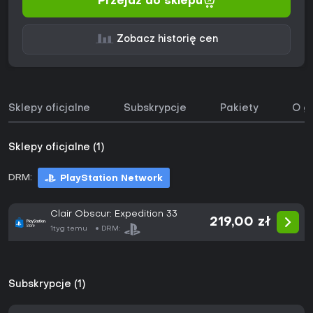
Przejdź do sklepu
Zobacz historię cen
Sklepy oficjalne
Subskrypcje
Pakiety
O g
Sklepy oficjalne (1)
DRM:
PlayStation Network
Clair Obscur: Expedition 33
219,00 zł
1tyg temu
DRM:
Subskrypcje (1)