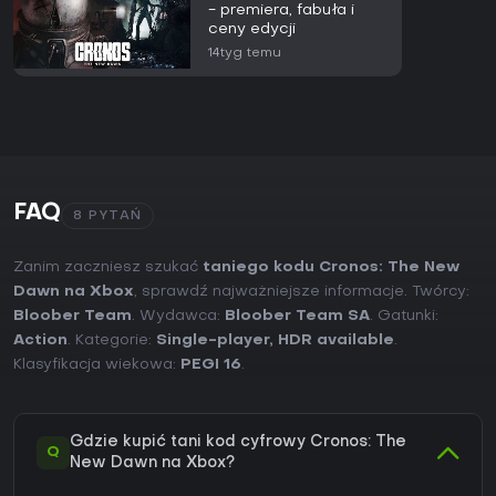
- premiera, fabuła i
ceny edycji
14tyg temu
FAQ
8 PYTAŃ
Zanim zaczniesz szukać
taniego kodu Cronos: The New
Dawn na Xbox
, sprawdź najważniejsze informacje. Twórcy:
Bloober Team
. Wydawca:
Bloober Team SA
. Gatunki:
Action
. Kategorie:
Single-player
,
HDR available
.
Klasyfikacja wiekowa:
PEGI 16
.
Gdzie kupić tani kod cyfrowy Cronos: The
Q
New Dawn na Xbox?