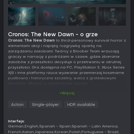
Cronos: The New Dawn - o grze
Cronos: The New Dawn
to third-personowy survival horror z
elementami akcji i napiętą rozgrywką opartą na
zarządzaniu zasobami. Twórcy z Bloober Team wrzucają
graczy w narrację z podróżami w czasie, gdzie zbieranie
zasobów z przeszłości decyduje o przetrwaniu w okrutnej
przyszłości. Gra dostępna na PC, PlayStation 5, Xbox Series
X|S i inne platformy rzuca wyzwanie: przemierzaj koszmarne
pustkowia i historyczne szczeliny, walcz z groteskowymi
stworami, dbając o ograniczone zapasy.
+Więcej
Grywalność
W
Cronos: The New Dawn
wcielasz się w Travellera i
Action
Single-player
HDR available
eksplorujesz opustoszałe lokacje podzielone między
postapokaliptyczną przyszłość a Polskę lat 80. XX wieku.
Kluczowe mechaniki skupiają się na walce z abominacjami,
Interfejs:
które łączą się w groźniejsze formy, jeśli nie spalisz ich
German
English
Spanish - Spain
Spanish - Latin America
zaraz po pokonaniu - to wymusza błyskawiczne decyzje.
French
Italian
Japanese
Korean
Polish
Portuguese - Brazil