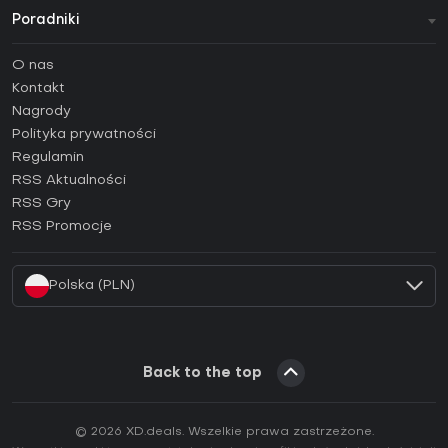
Poradniki
FAQ
O nas
Poradniki
Kontakt
Jak aktywować klucz Steam (CD Key)?
Nagrody
Jak aktywować klucz Epic Games (CD Key)?
Polityka prywatności
Regulamin
Jak aktywować klucz GOG (CD Key)?
RSS Aktualności
Jak aktywować klucz Ubisoft Connect (CD Key)?
RSS Gry
Jak aktywować klucz EA App (CD Key)?
RSS Promocje
Jak aktywować klucz Battle.net (CD Key)?
Polska (PLN)
Back to the top
© 2026 XD.deals. Wszelkie prawa zastrzeżone.