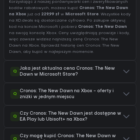
Korzystając z naszej porównywarki cen i zweryfikowanych
kodów rabatowych, możesz kupić
Cronos: The New Dawn
na Xbox
już od
229,99 zł
w
Microsoft Store
. Wszystkie kody
na XD.deals są dostarczane cyfrowo. Po zakupie aktywuj
kod na koncie Microsoft i pobierz
Cronos: The New Dawn
na swoją konsolę Xbox. Ceny uwzględniają prowizje i kody,
więc zawsze widzisz najniższą cenę Cronos: The New
Dawn na
Xbox
. Sprawdź
historię cen Cronos: The New
Dawn
, aby kupić w najlepszym momencie.
Jaka jest aktualna cena Cronos: The New
Q
Dawn w Microsoft Store?
Cronos: The New Dawn na Xbox - oferty i
Q
zniżki w jednym miejscu
Czy Cronos: The New Dawn jest dostępne w
Q
EA Play lub Ubisoft+ na Xbox?
Czy mogę kupić Cronos: The New Dawn w
Q