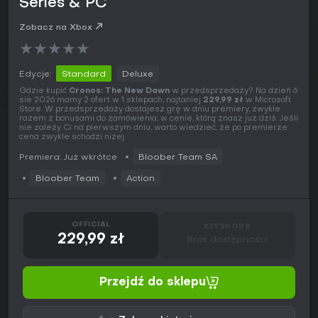
Series & PC
Zobacz na Xbox
★
★
★
★
★
Edycje:
Standard
Deluxe
Gdzie kupić
Cronos: The New Dawn
w przedsprzedaży? Na dzień 6
sie 2026 mamy 2 ofert w 1 sklepach, najtaniej
229,99 zł
w Microsoft
Store. W przedsprzedaży dostajesz grę w dniu premiery, zwykle
razem z bonusami do zamówienia, w cenie, którą znasz już dziś. Jeśli
nie zależy Ci na pierwszym dniu, warto wiedzieć, że po premierze
cena zwykle schodzi niżej.
Premiera: Już wkrótce
Bloober Team SA
Bloober Team
Action
OFFICIAL
KEYSHOPS
229,99 zł
Brak dostępności
Przejdź do sklepu