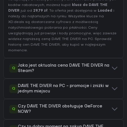
kodów rabatowych, możesz kupić
klucz do DAVE THE
DIVER
już od
29,79 zł
. Ta oferta jest dostępna w
Loaded
i
należy do najtańszych na rynku. Wszystkie klucze na
XD.deals są dostarczane cyfrowo z możliwością
natychmiastowego pobrania po płatności. Ceny
uwzględniają już prowizje i kody promocyjne, więc zawsze
widzisz najniższą cenę DAVE THE DIVER na
PC
. Sprawdź
historię cen DAVE THE DIVER
, aby kupić w najlepszym
momencie.
Jaka jest aktualna cena DAVE THE DIVER na
Q
Steam?
DAVE THE DIVER na PC - promocje i zniżki w
Q
jednym miejscu
Czy DAVE THE DIVER obsługuje GeForce
Q
NOW?
Czy to dobry moment na zakup DAVE THE