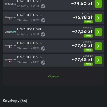
DAVE THE DIVER
~74,60 zł
5h temu
DRM:
85,32 zł
DAVE THE DIVER
~76,78 zł
11h temu
DRM:
-10%
86,06 zł
Dave The Diver
~77,36 zł
5h temu
DRM:
-10%
86,06 zł
DAVE THE DIVER
~77,45 zł
11h temu
DRM:
-10%
86,06 zł
DAVE THE DIVER
~77,45 zł
11h temu
DRM:
-10%
+Więcej
Keyshopy (66)