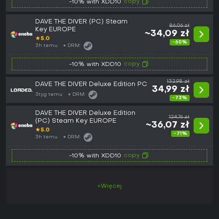
copy
-10% with XDD10
DAVE THE DIVER (PC) Steam
86,06 zł
Key EUROPE
~34,09 zł
★
5.0
-60%
3h temu
DRM:
copy
-10% with XDD10
132,98 zł
DAVE THE DIVER Deluxe Edition PC
34,99 zł
3tyg temu
DRM:
-73%
DAVE THE DIVER Deluxe Edition
124,76 zł
(PC) Steam Key EUROPE
~36,07 zł
★
5.0
-71%
3h temu
DRM:
copy
-10% with XDD10
+Więcej