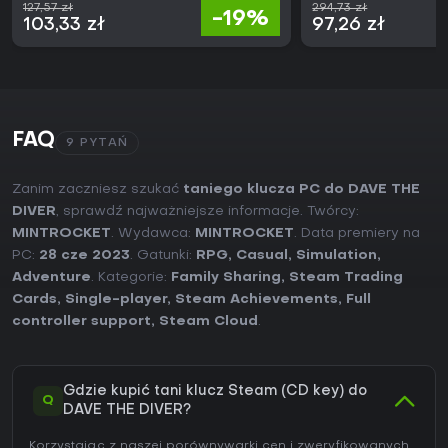
127,57 zł
294,73 zł
-19%
103,33 zł
97,26 zł
FAQ
9 PYTAŃ
Zanim zaczniesz szukać
taniego klucza PC do DAVE THE
DIVER
, sprawdź najważniejsze informacje. Twórcy:
MINTROCKET
. Wydawca:
MINTROCKET
. Data premiery na
PC:
28 cze 2023
. Gatunki:
RPG
,
Casual
,
Simulation
,
Adventure
. Kategorie:
Family Sharing
,
Steam Trading
Cards
,
Single-player
,
Steam Achievements
,
Full
controller support
,
Steam Cloud
.
Gdzie kupić tani klucz Steam (CD key) do
Q
DAVE THE DIVER?
Korzystając z naszej porównywarki cen i zweryfikowanych