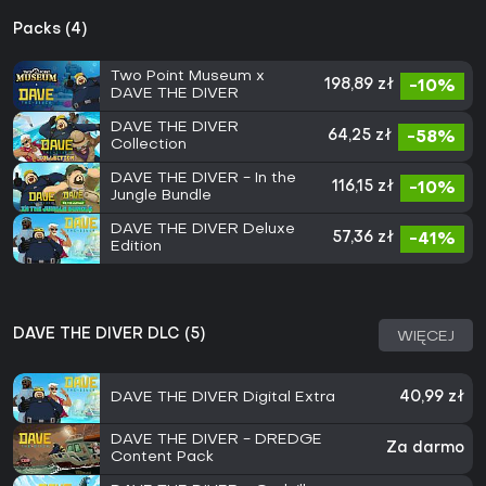
Packs (4)
Two Point Museum x
198,89 zł
-10%
DAVE THE DIVER
DAVE THE DIVER
64,25 zł
-58%
Collection
DAVE THE DIVER - In the
116,15 zł
-10%
Jungle Bundle
DAVE THE DIVER Deluxe
57,36 zł
-41%
Edition
DAVE THE DIVER DLC (5)
WIĘCEJ
DAVE THE DIVER Digital Extra
40,99 zł
DAVE THE DIVER - DREDGE
Za darmo
Content Pack