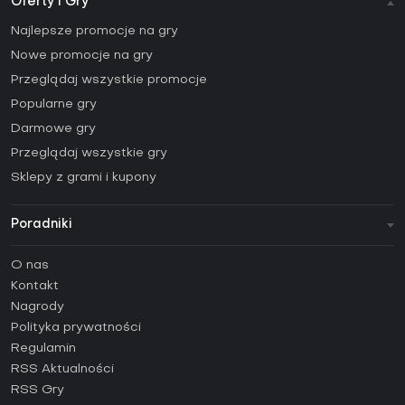
Oferty i Gry
Najlepsze promocje na gry
Nowe promocje na gry
Przeglądaj wszystkie promocje
Popularne gry
Darmowe gry
Przeglądaj wszystkie gry
Sklepy z grami i kupony
Poradniki
FAQ
O nas
Poradniki
Kontakt
Jak aktywować klucz Steam (CD Key)?
Nagrody
Jak aktywować klucz Epic Games (CD Key)?
Polityka prywatności
Regulamin
Jak aktywować klucz GOG (CD Key)?
RSS Aktualności
Jak aktywować klucz Ubisoft Connect (CD Key)?
RSS Gry
Jak aktywować klucz EA App (CD Key)?