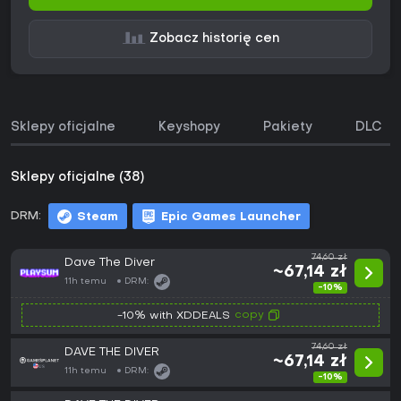
Zobacz historię cen
Sklepy oficjalne
Keyshopy
Pakiety
DLC
Sklepy oficjalne (38)
DRM:
Steam
Epic Games Launcher
74,60 zł
Dave The Diver
~67,14 zł
11h temu
DRM:
-10%
copy
-10% with XDDEALS
74,60 zł
DAVE THE DIVER
~67,14 zł
11h temu
DRM:
-10%