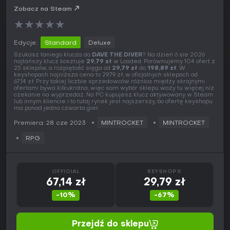
Zobacz na Steam
★
★
★
★
★
Edycje:
Standard
Deluxe
Szukasz taniego klucza do
DAVE THE DIVER
? Na dzień 6 sie 2026
najtańszy klucz kosztuje
29,79 zł
w Loaded. Porównujemy 104 ofert z
25 sklepów, a rozpiętość sięga od
29,79 zł
do
198,89 zł
. W
keyshopach najniższa cena to 29,79 zł, w oficjalnych sklepach od
67,14 zł. Przy takiej liczbie sprzedawców różnica między skrajnymi
ofertami bywa kilkukrotna, więc sam wybór sklepu waży tu więcej niż
czekanie na wyprzedaż. Na PC kupujesz klucz aktywowany w Steam
lub innym kliencie i to tutaj rynek jest najszerszy, bo ofertę keyshopu
ma ponad jedna czwarta gier.
Premiera: 28 cze 2023
MINTROCKET
MINTROCKET
RPG
OFFICIAL
KEYSHOPS
67,14 zł
29,79 zł
-10%
-67%
Przejdź do sklepu