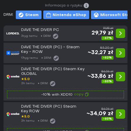
Informacja o ryzyku:
DRM:
Steam
Nintendo eShop
Microsoft Sto
91,99 zł
DAVE THE DIVER PC
29,79 zł
3tyg temu
DRM:
-67%
DAVE THE DIVER (PC) - Steam
85,20 zł
Key - ROW
~32,27 zł
-62%
17tyg temu
DRM:
DAVE THE DIVER (PC) Steam Key
86,06 zł
GLOBAL
~33,86 zł
★
5.0
-60%
3h temu
DRM:
copy
-10% with XDD10
DAVE THE DIVER (PC) Steam
86,06 zł
Key ROW
~34,09 zł
★
5.0
-60%
3h temu
DRM: