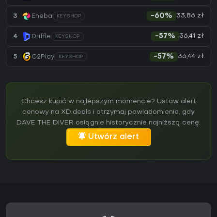
33,86 zł
3
Eneba
-60%
KEYSHOP
36,41 zł
4
Driffle
-57%
KEYSHOP
36,44 zł
5
G2Play
-57%
KEYSHOP
Chcesz kupić w najlepszym momencie? Ustaw alert
cenowy na XD.deals i otrzymaj powiadomienie, gdy
DAVE THE DIVER osiągnie historycznie najniższą cenę.
Utwórz alert