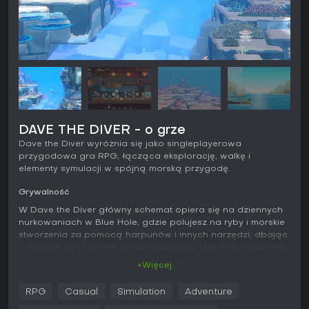
DAVE THE DIVER - o grze
Dave the Diver wyróżnia się jako singleplayerowa
przygodowa gra RPG, łącząca eksplorację, walkę i
elementy symulacji w spójną morską przygodę.
Grywalność
W Dave the Diver główny schemat opiera się na dziennych
nurkowaniach w Blue Hole, gdzie polujesz na ryby i morskie
stworzenia za pomocą harpunów i innych narzędzi, dbając
o poziom tlenu, by nie stracić zdobyczy. Elementy rogue-like
wprowadzają nieprzewidywalność - podwodne środowisko
+Więcej
zmienia się z każdą wyprawą, co wymaga ulepszeń
ekwipunku i broni finansowanych z dochodów restauracji.
RPG
Casual
Simulation
Adventure
Nocą przechodzisz do zarządzania sushi barem: