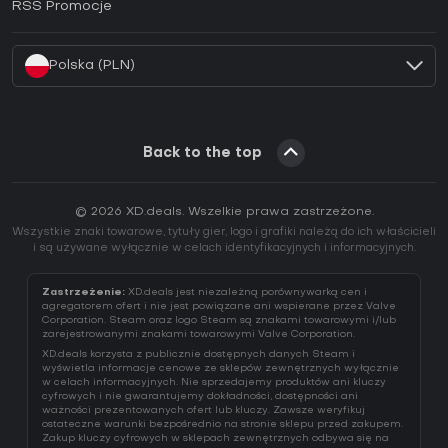
RSS Promocje
Jak aktywować klucz Battle.net (CD Key)?
Polska (PLN)
Back to the top
© 2026 XD.deals. Wszelkie prawa zastrzeżone.
Wszystkie znaki towarowe, tytuły gier, logo i grafiki należą do ich właścicieli
i są używane wyłącznie w celach identyfikacyjnych i informacyjnych.
Zastrzeżenie:
XD.deals jest niezależną porównywarką cen i
agregatorem ofert i nie jest powiązane ani wspierane przez Valve
Corporation. Steam oraz logo Steam są znakami towarowymi i/lub
zarejestrowanymi znakami towarowymi Valve Corporation.
XD.deals korzysta z publicznie dostępnych danych Steam i
wyświetla informacje cenowe ze sklepów zewnętrznych wyłącznie
w celach informacyjnych. Nie sprzedajemy produktów ani kluczy
cyfrowych i nie gwarantujemy dokładności, dostępności ani
ważności prezentowanych ofert lub kluczy. Zawsze weryfikuj
ostateczne warunki bezpośrednio na stronie sklepu przed zakupem.
Zakup kluczy cyfrowych w sklepach zewnętrznych odbywa się na