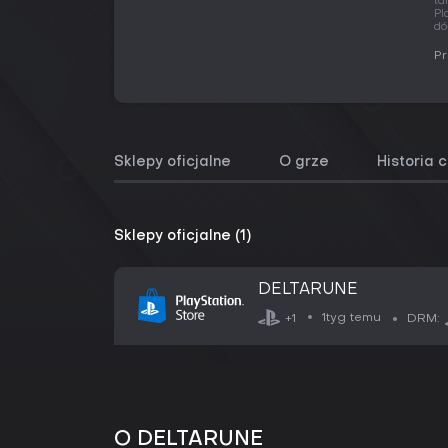
ta
Pl
dó
Pr
Sklepy oficjalne
O grze
Historia 
Sklepy oficjalne (1)
DELTARUNE
1tyg temu
+1
DRM:
O DELTARUNE