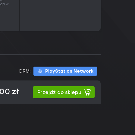
 Na
rogą w
DRM:
PlayStation Network
,00 zł
Przejdź do sklepu