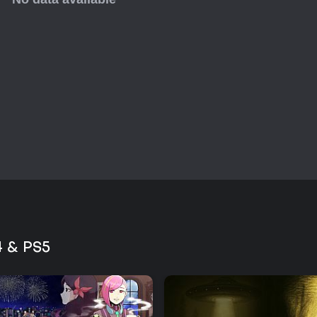
szybko zastąpiony przez stałego
rozgrywające się w drużynie eks
własnej sprawczości. Dialogi i 
humor i zapadające w pamięć mo
członkami obsady.
Eksploracja stopniowo odsłania
Zagadki są naturalnie wplecion
eksperymentowania. Tempo rozg
rosnące napięcie w miarę postę
Aktualizacje i stan obecny
Rozdziały 1-4 ukazały się razem
czerwcu 2026. Kolejne części są
darmo posiadaczom podstawowej
stabilnością, crashami oraz dro
platformach PS4 i PS5, gdzie gr
Tytuł działa stabilnie na sprzę
 & PS5
wydarzeń ani elementów live-ser
zaplanowanej siedmioczęściowej 
aktualizacje.
Czy warto zagrać?