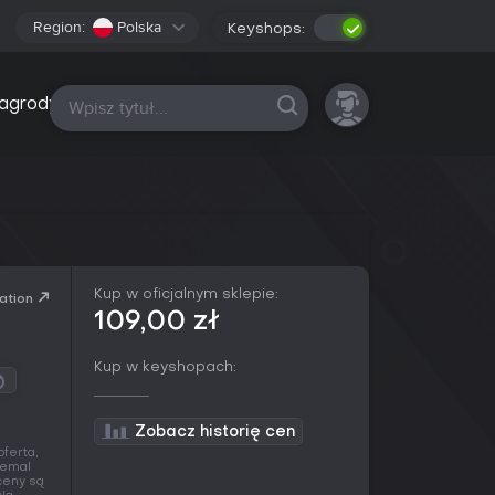
Region:
Polska
Keyshops:
Wszystkie platformy
agrody
Kup w oficjalnym sklepie:
ation
109,00 zł
Kup w keyshopach:
Zobacz historię cen
oferta,
iemal
ceny są