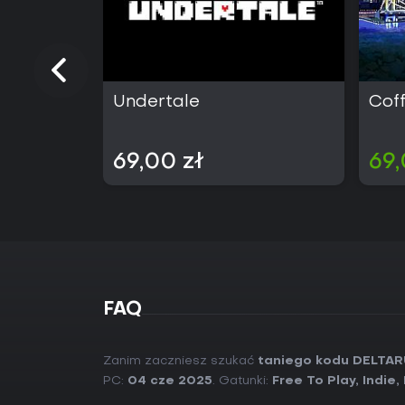
Undertale
Cof
69,00 zł
69,
FAQ
Zanim zaczniesz szukać
taniego kodu DELTAR
PC:
04 cze 2025
. Gatunki:
Free To Play
,
Indie
,