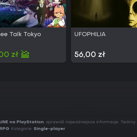
DELTARUNE przypadnie do gustu 
przede wszystkim kreacja postac
bullet hellu oraz opcja rozwiąz
przemocy nagradzają przemyśla
i darmowe rozszerzenia znajdą 
a kolejne treści pojawią się be
fee Talk Tokyo
UFOPHILIA
Recenzje podkreślają ścieżkę 
głębię narracji jako największe 
turowych systemów z elementami a
00 zł
56,00 zł
stale rozwijającej się przygody 
połączenie eksploracji, zagade
Twoim preferencjom, warto zaczą
UNE na PlayStation
, sprawdź najważniejsze informacje. Twórcy
RPG
. Kategorie:
Single-player
.