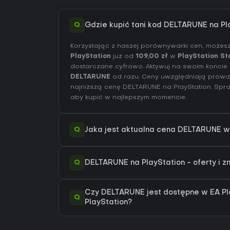
Q
Gdzie kupić tani kod DELTARUNE na Pl
Korzystając z naszej porównywarki cen, możes
PlayStation
już od
109,00 zł
w
PlayStation St
dostarczane cyfrowo. Aktywuj na swoim koncie P
DELTARUNE
od razu. Ceny uwzględniają prowizj
najniższą cenę DELTARUNE na
PlayStation
. Sp
aby kupić w najlepszym momencie.
Q
Jaka jest aktualna cena DELTARUNE w 
Q
DELTARUNE na PlayStation - oferty i z
Czy DELTARUNE jest dostępne w EA Pla
Q
PlayStation?