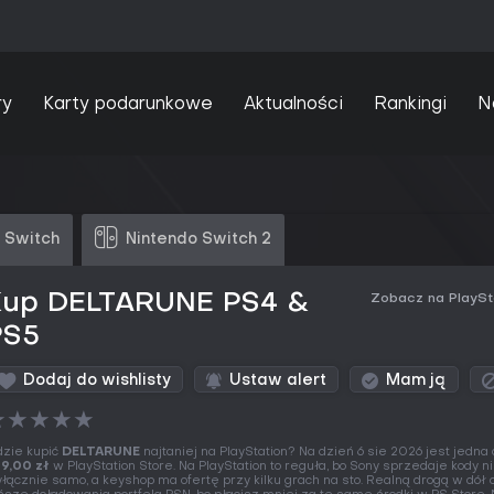
ry
Karty podarunkowe
Aktualności
Rankingi
N
 Switch
Nintendo Switch 2
Kup DELTARUNE PS4 &
Zobacz na PlaySt
PS5
Dodaj do wishlisty
Ustaw alert
Mam ją
★
★
★
★
★
zie kupić
DELTARUNE
najtaniej na PlayStation? Na dzień 6 sie 2026 jest jedna 
9,00 zł
w PlayStation Store. Na PlayStation to reguła, bo Sony sprzedaje kody n
łącznie samo, a keyshop ma ofertę przy kilku grach na sto. Realną drogą w dół 