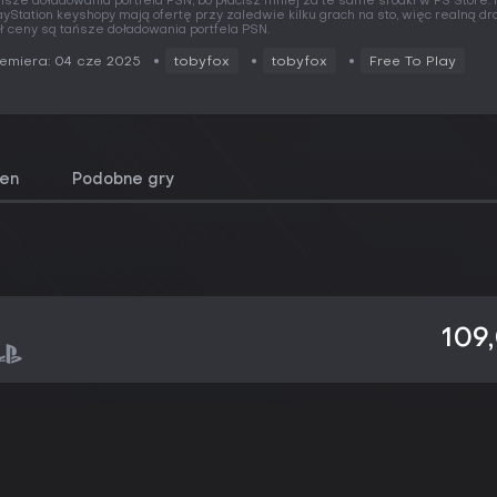
ńsze doładowania portfela PSN, bo płacisz mniej za te same środki w PS Store.
ayStation keyshopy mają ofertę przy zaledwie kilku grach na sto, więc realną d
ł ceny są tańsze doładowania portfela PSN.
emiera: 04 cze 2025
tobyfox
tobyfox
Free To Play
cen
Podobne gry
109