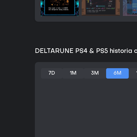
DELTARUNE PS4 & PS5 historia 
7D
1M
3M
6M