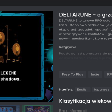
DELTARUNE - o grz
DELTARUNE to turowe RPG autors
Krisa i stopniowo rozbudowuje d
eksploracji, zagadek i spotkań
w rozwiązywaniu konfliktów - gr
nowymi mechanikami, które rozwij
Rozgrywka
Podstawą jest poruszanie się po
odkrywa lokacje, rozwiązuje zag
rozmawia z postaciami - zarówno
Poruszanie się jest celowe, a w 
elementy platformowe oraz możl
Free To Play
Indie
R
Walki rozgrywają się w losowyc
systemie turowym. W każdej turze
darowanie i obrona. Polecenie „
Interfejs:
English
Japanese
przeciwnikami, zachęcając do 
Podczas tur wroga trzeba precyzy
Klasyfikacja wieko
dodaje napięcia i wymaga refle
każdy z unikalnymi umiejętnościa
Brak informacji