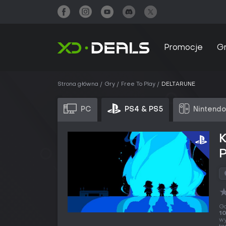
Promocje
G
Strona główna
Gry
Free To Play
DELTARUNE
PC
PS4 & PS5
Nintendo
Gd
10
wy