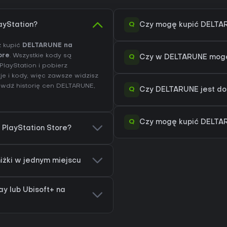
Q
ayStation?
Czy mogę kupić DELTAR
z kupić
DELTARUNE na
ore
. Wszystkie kody są
Q
Czy w DELTARUNE mogę
layStation i pobierz
e i kody, więc zawsze widzisz
rawdź
historię cen DELTARUNE
,
Q
Czy DELTARUNE jest do
Q
Czy mogę kupić DELTAR
PlayStation Store?
niżki w jednym miejscu
y lub Ubisoft+ na