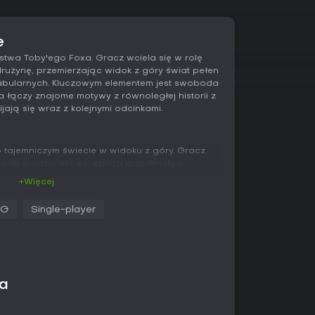
e
twa Toby'ego Foxa. Gracz wciela się w rolę
rużynę, przemierzając widok z góry świat pełen
 fabularnych. Kluczowym elementem jest swoboda
a łączy znajome motywy z równoległej historii z
ają się wraz z kolejnymi odcinkami.
 tajemniczym świecie w widoku z góry. Gracz
adki środowiskowe, zbiera przedmioty i
 nowymi, jak i znanymi z poprzedniej części.
+Więcej
niektórych miejscach pojawiają się lekkie
iwość biegu.
PG
Single-player
h lub wywoływanych starciach i toczą się w
 dostępne są opcje: atak, działanie, przedmiot,
działanie" pozwala na indywidualne interakcje z
kreatywnego rozwiązywania starć bez przemocy.
jnie unikać pocisków w stylu bullet hell, co
wa
ksu. Do drużyny dołączają nowi członkowie,
mi, które poszerzają możliwości taktyczne.