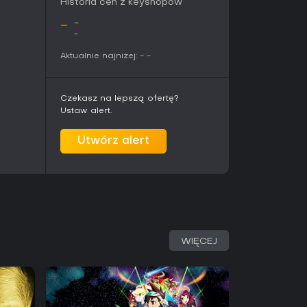
Historia cen z keyshopów
 bohatera - Krisa. Poprzez wydarzenia
plorowane są motywy przeznaczenia, relacji i
-
-
interakcje stanowią trzon doświadczenia, a
-
menty wynikają głównie z interakcji między
Aktualnie najniżej:
-
-
 zasady rządzące światem i jego mieszkańców.
e w otoczenie i wymagają obserwacji oraz
Czekasz na lepszą ofertę?
rywki równoważy spokojne sceny z postaciami i
Ustaw alert.
pu kolejnych rozdziałów.
Utwórz alert
 w 2025 roku, a Rozdział 5 dodano bezpłatnie w
 w trakcie produkcji i będą udostępniane za
 wersji. Poprawki usunęły problemy ze
bnymi elementami ciągłości fabularnej na
a wspiera cross-buy między obiema wersjami.
cie obecnej generacji. Nie ma sezonowych
WIĘCEJ
vice - wsparcie ogranicza się do ukończenia
historii poprzez regularne, bezpłatne