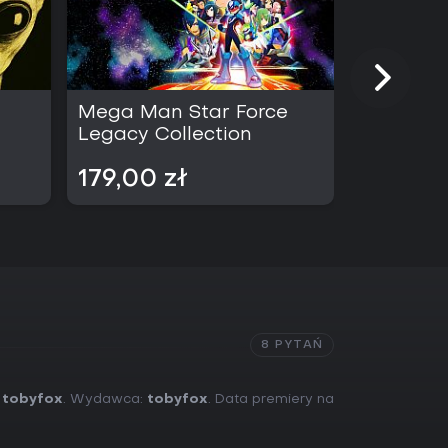
fanom fabularnych RPG-ów, w których liczy się
i, humor i pomysłowy system walki. Integracja
ywania starć poprzez działania zamiast
ny styl gry. Osoby ceniące odcinkowe wydania
wartość w obecnym pakiecie pięciu rozdziałów,
z dodatkowych opłat.
Mega Man Star Force
Extra Co
dźwiękową, zapadającą w pamięć obsadę oraz
Legacy Collection
atuty. Gra przypadnie do gustu miłośnikom
kcji oraz wszystkim, którzy szukają spójnej, ale
179,00 zł
89,00 
singleplayerowej na konsolach PlayStation. Jeśli
k i starć opartych na wyborach odpowiada
ć już teraz.
8 PYTAŃ
:
tobyfox
. Wydawca:
tobyfox
. Data premiery na