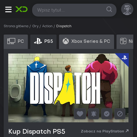
Wszystkie
Strona główna
Gry
Action
Dispatch
PC
PS5
Xbox Series & PC
Nin
Kup Dispatch PS5
Zobacz na PlayStation