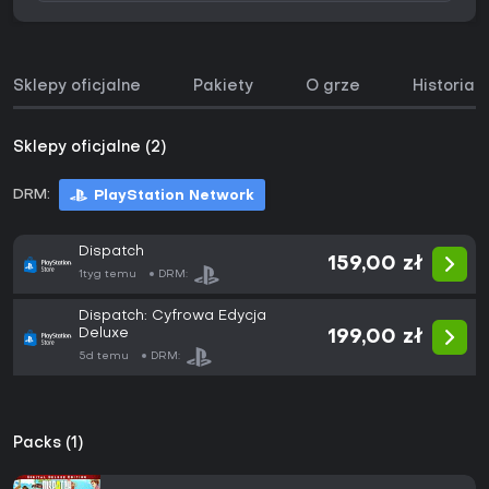
Sklepy oficjalne
Pakiety
O grze
Historia 
Sklepy oficjalne (2)
DRM:
PlayStation Network
Dispatch
159,00 zł
1tyg temu
DRM:
Dispatch: Cyfrowa Edycja
Deluxe
199,00 zł
5d temu
DRM:
Packs (1)