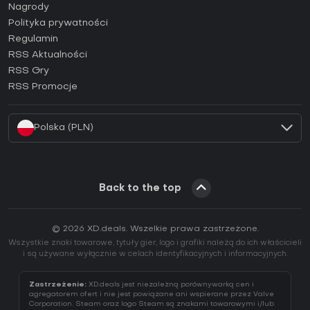
Jak aktywować klucz Steam (CD Key)?
Nagrody
Jak aktywować klucz Epic Games (CD Key)?
Polityka prywatności
Regulamin
Jak aktywować klucz GOG (CD Key)?
RSS Aktualności
Jak aktywować klucz Ubisoft Connect (CD Key)?
RSS Gry
Jak aktywować klucz EA App (CD Key)?
RSS Promocje
Jak aktywować klucz Battle.net (CD Key)?
Polska (PLN)
Back to the top
© 2026 XD.deals. Wszelkie prawa zastrzeżone.
Wszystkie znaki towarowe, tytuły gier, logo i grafiki należą do ich właścicieli
i są używane wyłącznie w celach identyfikacyjnych i informacyjnych.
Zastrzeżenie:
XD.deals jest niezależną porównywarką cen i
agregatorem ofert i nie jest powiązane ani wspierane przez Valve
Corporation. Steam oraz logo Steam są znakami towarowymi i/lub