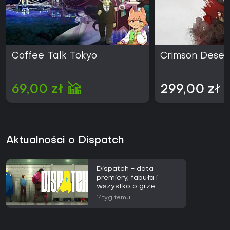
Coffee Talk Tokyo
Crimson Deser
69,00 zł
299,00 zł
Aktualności o Dispatch
Dispatch - data
premiery, fabuła i
wszystko o grze
AdHoc Studio
14tyg temu