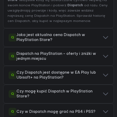
Store
. Wszystkie kody są dostarczane cyfrowo. Aktywuj na
swoim koncie PlayStation i pobierz
Dispatch
od razu. Ceny
uwzględniają prowizje i kody, więc zawsze widzisz
najniższą cenę Dispatch na
PlayStation
. Sprawdź
historię
cen Dispatch
, aby kupić w najlepszym momencie.
Jaka jest aktualna cena Dispatch w
Q
PlayStation Store?
Dispatch na PlayStation - oferty i zniżki w
Q
jednym miejscu
Czy Dispatch jest dostępne w EA Play lub
Q
Ubisoft+ na PlayStation?
Czy mogę kupić Dispatch w PlayStation
Q
Store?
Q
Czy w Dispatch mogę grać na PS4 i PS5?