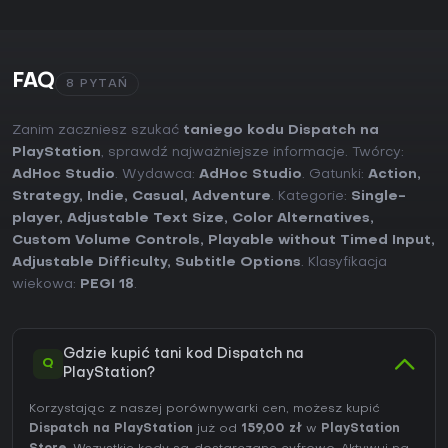
FAQ
8 PYTAŃ
Zanim zaczniesz szukać
taniego kodu Dispatch na
PlayStation
, sprawdź najważniejsze informacje. Twórcy:
AdHoc Studio
. Wydawca:
AdHoc Studio
. Gatunki:
Action
,
Strategy
,
Indie
,
Casual
,
Adventure
. Kategorie:
Single-
player
,
Adjustable Text Size
,
Color Alternatives
,
Custom Volume Controls
,
Playable without Timed Input
,
Adjustable Difficulty
,
Subtitle Options
. Klasyfikacja
wiekowa:
PEGI 18
.
Gdzie kupić tani kod Dispatch na
Q
PlayStation?
Korzystając z naszej porównywarki cen, możesz kupić
Dispatch na PlayStation
już od
159,00 zł
w
PlayStation