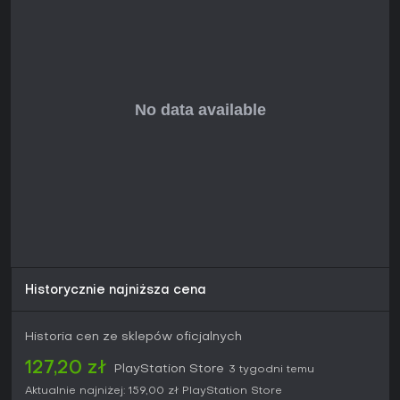
na podstawie 61 recenzji krytyków oraz ocena graczy 4.94/5
z ponad 48 000 głosów na PS5.
Gra po premierze jest w pełni dopracowana, bez wzmianek
o sezonach czy dużych aktualizacjach. Jeśli cenisz
przemyślane decyzje zamiast czystej akcji, to mocna
rekomendacja, zwłaszcza w przystępnej cenie 29.99 USD za
pełną wersję.
Historycznie najniższa cena
Historia cen ze sklepów oficjalnych
127,20 zł
PlayStation Store
3 tygodni temu
Aktualnie najniżej:
159,00 zł
PlayStation Store