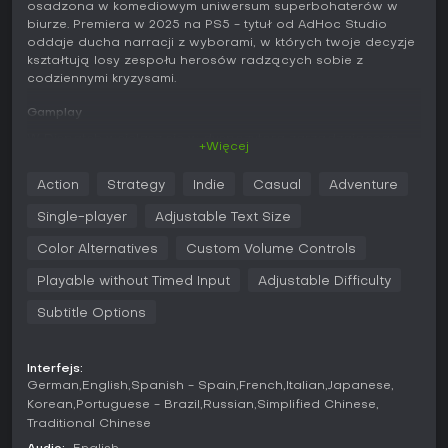
osadzona w komediowym uniwersum superbohaterów w
biurze. Premiera w 2025 na PS5 - tytuł od AdHoc Studio
oddaje ducha narracji z wyborami, w których twoje decyzje
kształtują losy zespołu herosów radzących sobie z
codziennymi kryzysami.
Gamplay
W Dispatch wcielasz się w dyspozytora zarządzającego
+Więcej
ekipą superbohaterów, podejmując decyzje w czasie
rzeczywistym, które wpływają na wyniki misji i relacje między
Action
Strategy
Indie
Casual
Adventure
postaciami. Główna pętla rozgrywki skupia się na ocenie
sytuacji, przydzielaniu herosów według ich umiejętności
Single-player
Adjustable Text Size
oraz eksploracji rozgałęziających się wątków poprzez
wybory w dialogach i segmenty łamigłówek. Te mechaniki
Color Alternatives
Custom Volume Controls
budują napięcie, gdy balansujesz zasoby i stan bohaterów,
Playable without Timed Input
Adjustable Difficulty
a każdy odcinek rozwija poprzednie wybory w
spersonalizowanej historii.
Subtitle Options
Aspekt symulacji zarządzania obejmuje śledzenie statystyk
herosów - jak poziom energii czy umiejętności - oraz
Interfejs:
reagowanie na nieoczekiwane wydarzenia wymagające
German
English
Spanish - Spain
French
Italian
Japanese
błyskawicznego myślenia. Łamigłówki splatają się z fabułą,
Korean
Portuguese - Brazil
Russian
Simplified Chinese
każąc łączyć wskazówki z komunikatów czy detali
Traditional Chinese
otoczenia, by efektywnie rozwiązywać konflikty.