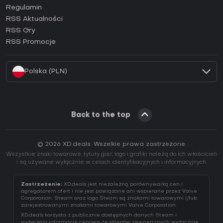
Regulamin
Jak aktywować klucz GOG (CD Key)?
RSS Aktualności
Jak aktywować klucz Ubisoft Connect (CD Key)?
RSS Gry
Jak aktywować klucz EA App (CD Key)?
RSS Promocje
Jak aktywować klucz Battle.net (CD Key)?
Polska (PLN)
Back to the top
© 2026 XD.deals. Wszelkie prawa zastrzeżone.
Wszystkie znaki towarowe, tytuły gier, logo i grafiki należą do ich właścicieli
i są używane wyłącznie w celach identyfikacyjnych i informacyjnych.
Zastrzeżenie:
XD.deals jest niezależną porównywarką cen i
agregatorem ofert i nie jest powiązane ani wspierane przez Valve
Corporation. Steam oraz logo Steam są znakami towarowymi i/lub
zarejestrowanymi znakami towarowymi Valve Corporation.
XD.deals korzysta z publicznie dostępnych danych Steam i
wyświetla informacje cenowe ze sklepów zewnętrznych wyłącznie