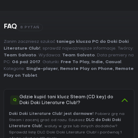
FAQ
8 PYTAŃ
Zanim zaczniesz szukać
taniego klucza PC do Doki Doki
Literature Club!
, sprawdź najważniejsze informacje. Twórcy:
Team Salvato
. Wydawca:
Team Salvato
. Data premiery na
PC:
06 paź 2017
. Gatunki:
Free To Play
,
Indie
,
Casual
.
Kategorie:
Single-player
,
Remote Play on Phone
,
Remote
Play on Tablet
.
Gdzie kupić tani klucz Steam (CD key) do
Q
Doki Doki Literature Club!?
Doki Doki Literature Club! jest darmowe!
Pobierz grę na
Steam i zacznij grać od razu. Szukasz
DLC do Doki Doki
Literature Club!
, waluty w grze lub innych dodatków?
Sprawdź listę DLC Doki Doki Literature Club!
i porównaj 1