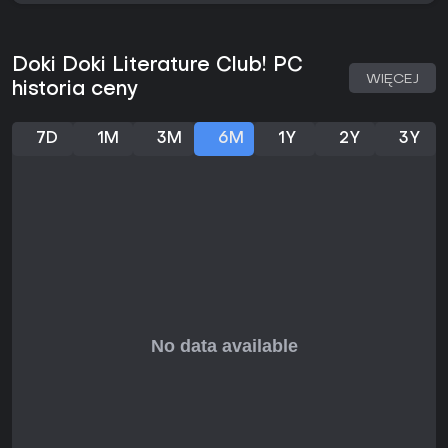
mechaniki sprzyjają moddingowi, choć oficjalne wsparcie
dotyczy rdzennych wersji.
Czy warto grać?
Doki Doki Literature Club! PC
WIĘCEJ
Jeśli lubisz psychologiczny horror i nowatorskie narracje w
historia ceny
visual novel, Doki Doki Literature Club! zaskoczy
przewrotnością i niezapomnianymi zwrotami. Gracze i
krytycy chwalą, jak przekształca znane gatunki w coś
7D
1M
3M
6M
1Y
2Y
3Y
głębokiego i niepokojącego. Idealna dla dorosłych
ceniących fabularną głębię i radzących sobie z tematami
problemów psychicznych.
Nie polecana młodszym graczom ani wrażliwym na
graficzne sceny cierpienia emocjonalnego. Darmowa, z
główną fabułą na około pięć godzin, daje świetną wartość
dla ciekawskich - a Plus! zwiększa regrywalność
dodatkowymi treściami.