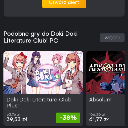
Utwórz alert
Podobne gry do Doki Doki
WIĘCEJ
Literature Club! PC
Doki Doki Literature Club
Absolum
Plus!
63,76 zł
106,50 zł
-38%
39,53 zł
61,77 zł