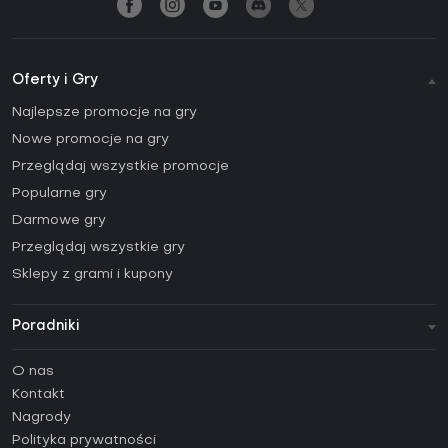
Oferty i Gry
Najlepsze promocje na gry
Nowe promocje na gry
Przeglądaj wszystkie promocje
Popularne gry
Darmowe gry
Przeglądaj wszystkie gry
Sklepy z grami i kupony
Poradniki
FAQ
O nas
Poradniki
Kontakt
Jak aktywować klucz Steam (CD Key)?
Nagrody
Jak aktywować klucz Epic Games (CD Key)?
Polityka prywatności