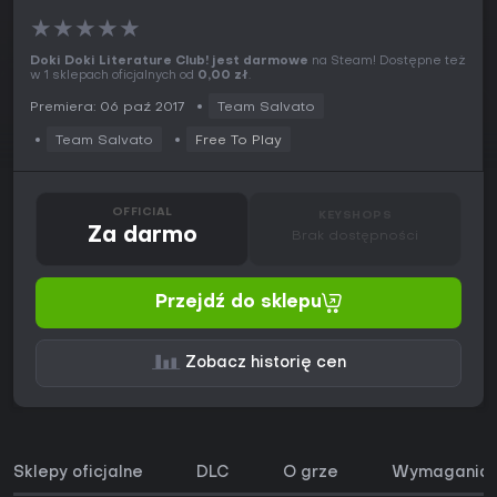
★
★
★
★
★
Doki Doki Literature Club! jest darmowe
na Steam! Dostępne też
w 1 sklepach oficjalnych od
0,00 zł
.
Premiera: 06 paź 2017
Team Salvato
Team Salvato
Free To Play
OFFICIAL
KEYSHOPS
Za darmo
Brak dostępności
Przejdź do sklepu
Zobacz historię cen
Sklepy oficjalne
DLC
O grze
Wymagania 