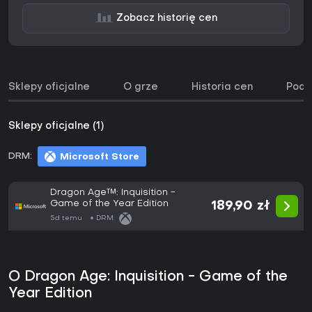
Zobacz historię cen
Sklepy oficjalne
O grze
Historia cen
Podo
Sklepy oficjalne (1)
DRM:
Microsoft Store
Dragon Age™: Inquisition -
Game of the Year Edition
189,90 zł
5d temu
DRM:
O Dragon Age: Inquisition - Game of the
Year Edition