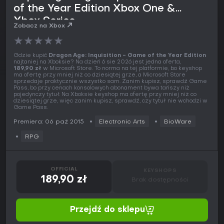
of the Year Edition Xbox One &
Xbox Series
Zobacz na Xbox
★
★
★
★
★
Gdzie kupić
Dragon Age: Inquisition - Game of the Year Edition
najtaniej na Xboksie? Na dzień 6 sie 2026 jest jedna oferta,
189,90 zł
w Microsoft Store. To norma na tej platformie, bo keyshop
ma ofertę przy mniej niż co dziesiątej grze, a Microsoft Store
sprzedaje praktycznie wszystko sam. Zanim kupisz, sprawdź Game
Pass, bo przy cenach konsolowych abonament bywa tańszy niż
pojedynczy tytuł. Na Xboksie keyshop ma ofertę przy mniej niż co
dziesiątej grze, więc zanim kupisz, sprawdź, czy tytuł nie wchodzi w
Game Pass.
Premiera: 06 paź 2015
Electronic Arts
BioWare
RPG
OFFICIAL
KEYSHOPS
189,90 zł
Brak dostępności
Przejdź do sklepu