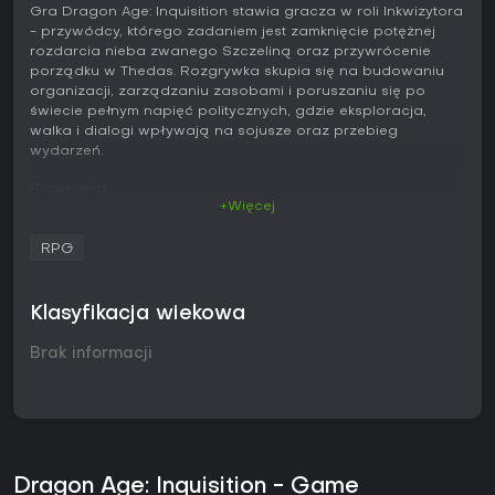
Gra Dragon Age: Inquisition stawia gracza w roli Inkwizytora
- przywódcy, którego zadaniem jest zamknięcie potężnej
rozdarcia nieba zwanego Szczeliną oraz przywrócenie
porządku w Thedas. Rozgrywka skupia się na budowaniu
organizacji, zarządzaniu zasobami i poruszaniu się po
świecie pełnym napięć politycznych, gdzie eksploracja,
walka i dialogi wpływają na sojusze oraz przebieg
wydarzeń.
Rozgrywka
+Więcej
Walka toczy się w czasie rzeczywistym - gracz steruje jedną
postacią, jednocześnie wydając polecenia trzem
RPG
towarzyszom. Szybkie przełączanie między członkami
drużyny pozwala na bieżąco korzystać z różnych
umiejętności. Dostępne są dwa style walki: dynamiczny,
Klasyfikacja wiekowa
oparty na bezpośrednich atakach i pozycjonowaniu, oraz
taktyczny, umożliwiający zatrzymanie akcji i zaplanowanie
Brak informacji
ruchów. Do dyspozycji są trzy klasy: wojownik, łotrzyk i mag,
z rozbudowanymi drzewkami umiejętności rozwijanymi za
pomocą punktów zdobywanych podczas eksploracji i
potyczek. Zdrowie odnawia się głównie za pomocą
limitowanej liczby mikstur, co wymusza ostrożne
gospodarowanie zasobami. Świat gry składa się z
rozległych lokacji pełnych pobocznych zadań, surowców i
Dragon Age: Inquisition - Game