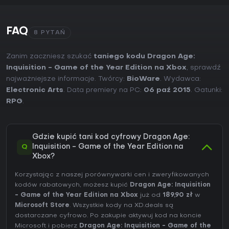
FAQ
8 PYTAŃ
Zanim zaczniesz szukać
taniego kodu Dragon Age:
Inquisition - Game of the Year Edition na Xbox
, sprawdź
najważniejsze informacje. Twórcy:
BioWare
. Wydawca:
Electronic Arts
. Data premiery na PC:
06 paź 2015
. Gatunki:
RPG
.
Gdzie kupić tani kod cyfrowy Dragon Age:
Q
Inquisition - Game of the Year Edition na
Xbox?
Korzystając z naszej porównywarki cen i zweryfikowanych
kodów rabatowych, możesz kupić
Dragon Age: Inquisition
- Game of the Year Edition na Xbox
już od
189,90 zł
w
Microsoft Store
. Wszystkie kody na XD.deals są
dostarczane cyfrowo. Po zakupie aktywuj kod na koncie
Microsoft i pobierz
Dragon Age: Inquisition - Game of the