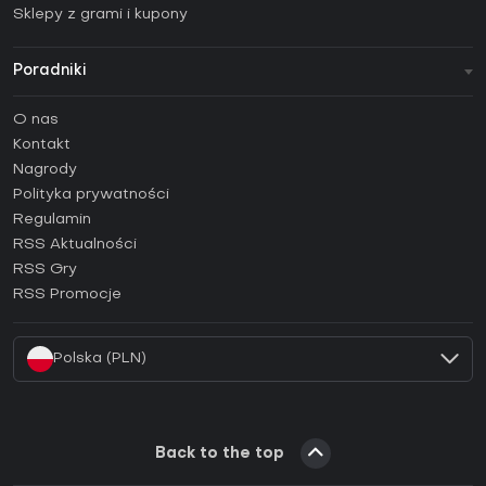
Sklepy z grami i kupony
Poradniki
FAQ
O nas
Poradniki
Kontakt
Jak aktywować klucz Steam (CD Key)?
Nagrody
Jak aktywować klucz Epic Games (CD Key)?
Polityka prywatności
Regulamin
Jak aktywować klucz GOG (CD Key)?
RSS Aktualności
Jak aktywować klucz Ubisoft Connect (CD Key)?
RSS Gry
Jak aktywować klucz EA App (CD Key)?
RSS Promocje
Jak aktywować klucz Battle.net (CD Key)?
Polska (PLN)
Back to the top