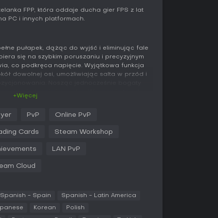
zelanka FPP, która oddaje ducha gier FPS z lat
na PC i innych platformach.
łne pułapek, dążąc do wyjść i eliminując fale
era się na szybkim poruszaniu i precyzyjnym
owia, co podkręca napięcie. Wyjątkowa funkcja
ół dowolnej osi, umożliwiając salta w przód i
pozycjonowania. Nosząc jednocześnie bogaty
asz się między nimi w walce. Wrogowie to od
+Więcej
anych żołnierzy po demoniczne bydło i
gające innych taktyk. Projekt gry stawia na
ayer
PvP
Online PvP
c mistrzostwo w strafe'owaniu, skokach i
rowanych klasykami.
ading Cards
Steam Workshop
 z poziomami łączącymi wiejskie obrzeża, strefy
ievements
LAN PvP
y. Stawiasz czoła szturmom, mieszając ataki
e timing i zarządzanie zasobami są kluczowe.
eam Cloud
niczoną paletą barw potęguje retro klimat,
ym i nostalgicznym.
Spanish - Spain
Spanish - Latin America
na trzy epizody: The Foothills, The Facilities i The
apanese
Korean
Polish
alczysz przez wiejskie tereny jak bagna i