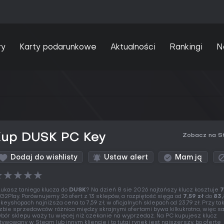
ry
Karty podarunkowe
Aktualności
Rankingi
N
Kup DUSK PC Key
Zobacz na S
Dodaj do wishlisty
Ustaw alert
Mam ją
★
★
★
★
★
ukasz taniego klucza do
DUSK
? Na dzień 8 sie 2026 najtańszy klucz kosztuje
7
G2Play. Porównujemy 26 ofert z 13 sklepów, a rozpiętość sięga od
7,59 zł
do
83,
keyshopach najniższa cena to 7,59 zł, w oficjalnych sklepach od 23,79 zł. Przy tak
czbie sprzedawców różnica między skrajnymi ofertami bywa kilkukrotna, więc 
bór sklepu waży tu więcej niż czekanie na wyprzedaż. Na PC kupujesz klucz
tywowany w Steam lub innym kliencie i to tutaj rynek jest najszerszy, bo ofertę