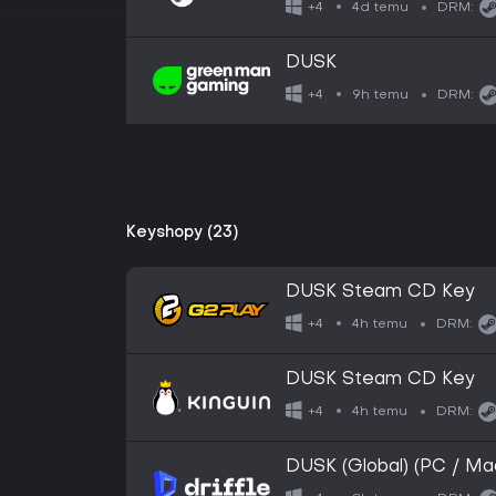
4d temu
+4
DRM:
DUSK
9h temu
+4
DRM:
Keyshopy (23)
DUSK Steam CD Key
4h temu
+4
DRM:
DUSK Steam CD Key
4h temu
+4
DRM:
DUSK (Global) (PC / Mac