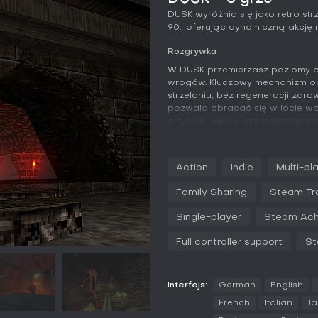
DUSK wyróżnia się jako retro str
90., oferując dynamiczną akcję 
Rozgrywka
W DUSK przemierzasz poziomy pe
wrogów. Kluczowy mechanizm opi
strzelaniu, bez regeneracji zdr
pozwala obracać się w locie wok
w tył do uników czy lepszego 
arsenał broni, płynnie przełącz
zakapturzonych kultystów i opęt
świadome straszydła, każde wyma
Action
Indie
Multi-pl
prędkość i zwinność, nagradzają
ślizgach po środowiskach inspi
Family Sharing
Steam Tr
Walka jest płynna i wymagająca,
Single-player
Steam Ach
przemysłowe i koszmarne wymiar
białą i dystansową bronią, gdzi
Full controller support
St
Niskopolygonalna grafika z ogra
czyniąc każde starcie intensywn
Tryby gry
Interfejs:
German
English
Kampania single-player dzieli się 
French
Italian
J
Nameless City. W The Foothills w