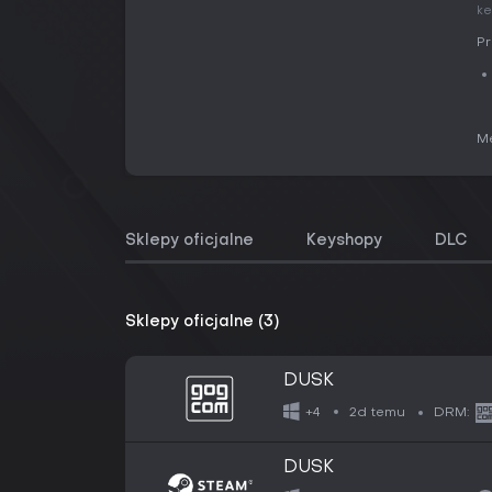
ke
Pr
Me
Sklepy oficjalne
Keyshopy
DLC
Sklepy oficjalne (3)
DUSK
2d temu
+4
DRM:
DUSK