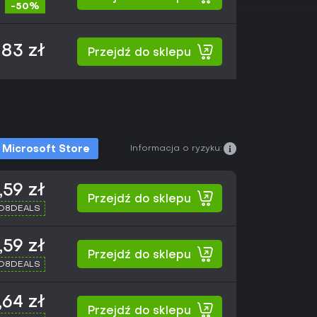
-50%
83 zł
Przejdź do sklepu
Informacja o ryzyku:
Microsoft Store
,59 zł
Przejdź do sklepu
XD8DEALS
,59 zł
Przejdź do sklepu
XD8DEALS
,64 zł
Przejdź do sklepu