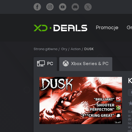
Promocje
G
Strona główna
Gry
Action
DUSK
PC
Xbox Series & PC
Sz
w 
W 
li
wy
ak