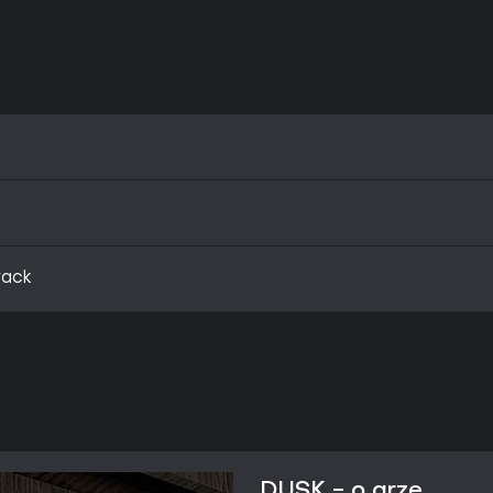
rack
DUSK - o grze