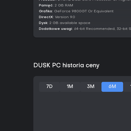
Pamięć:
2 GB RAM
Grafika:
GeForce 9800GT Or Equivalent
DirectX:
Version 9.0
Dysk:
2 GB available space
Dodatkowe uwagi:
64-bit Recommended, 32-bit 
DUSK PC historia ceny
7D
1M
3M
6M