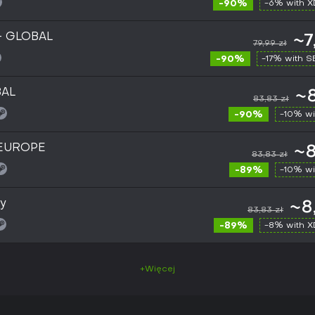
-90%
-6% with 
- GLOBAL
~7
79,99 zł
-90%
-17% with 
BAL
~8
83,83 zł
-90%
-10% wi
 EUROPE
~8
83,83 zł
-89%
-10% wi
y
~8
83,83 zł
-89%
-8% with 
+Więcej