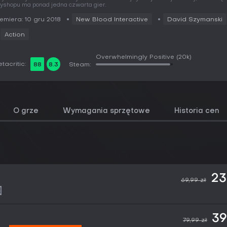
yshopu ma ponad jedna czwarta gier.
emiera: 10 gru 2018
New Blood Interactive
David Szymanski
Action
Overwhelmingly Positive
(20k)
tacritic:
88
8.3
Steam:
O grze
Wymagania sprzętowe
Historia cen
23
69,99 zł
39
79,99 zł