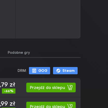
Podobne gry
DRM:
GOG
Steam
,79 zł
Przejdź do sklepu
-66%
,99 zł
Przejdź do sklepu