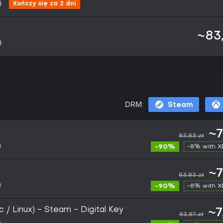
Kończy się za 2 dni
~83,
DRM:
Steam
~7
83,83 zł
-90%
-8% with 
~7
83,83 zł
-90%
-8% with 
 / Linux) - Steam - Digital Key
~7
83,87 zł