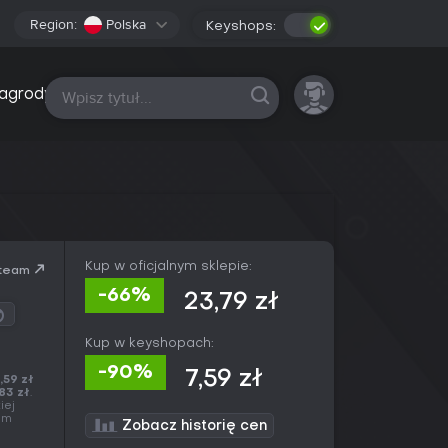
Region:
Polska
Keyshops:
Wszystkie platformy
agrody
Kup w oficjalnym sklepie:
team
-66%
23,79 zł
Kup w keyshopach:
-90%
7,59 zł
,59 zł
83 zł
.
iej
sam
Zobacz historię cen