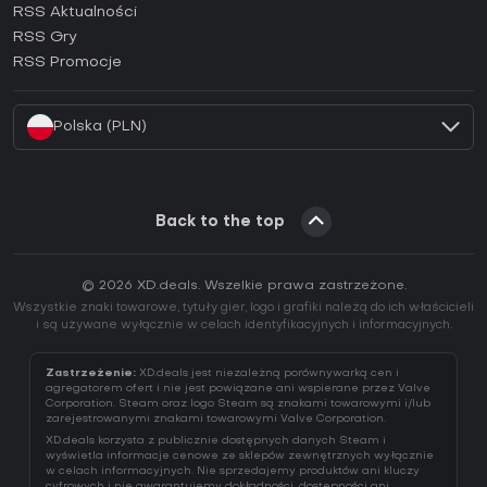
RSS Aktualności
Jak aktywować klucz Ubisoft Connect (CD Key)?
RSS Gry
Jak aktywować klucz EA App (CD Key)?
RSS Promocje
Jak aktywować klucz Battle.net (CD Key)?
Polska (PLN)
Back to the top
© 2026 XD.deals. Wszelkie prawa zastrzeżone.
Wszystkie znaki towarowe, tytuły gier, logo i grafiki należą do ich właścicieli
i są używane wyłącznie w celach identyfikacyjnych i informacyjnych.
Zastrzeżenie:
XD.deals jest niezależną porównywarką cen i
agregatorem ofert i nie jest powiązane ani wspierane przez Valve
Corporation. Steam oraz logo Steam są znakami towarowymi i/lub
zarejestrowanymi znakami towarowymi Valve Corporation.
XD.deals korzysta z publicznie dostępnych danych Steam i
wyświetla informacje cenowe ze sklepów zewnętrznych wyłącznie
w celach informacyjnych. Nie sprzedajemy produktów ani kluczy
cyfrowych i nie gwarantujemy dokładności, dostępności ani