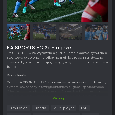
EA SPORTS FC 26 - o grze
EA SPORTS FC 26 wyróżnia się jako kompleksowa symulacja
sportowa skupiona na piłce nożnej, łącząca realistyczną
mechanikę z konkurencyjną rozgrywką online dla miłośników
futbolu.
Grywalność
Serce EA SPORTS FC 26 stanowi całkowicie przebudowany
system, stworzony z uwzględnieniem sugestii społeczności.
Oferuje dwa warianty: Authentic Gameplay i Competitive
Gameplay. Tryb Authentic wiernie oddaje symulację piłki
+Więcej
nożnej, perfekt pod single player w stylu Career - mecze
bazują na rzeczywistych taktykach i tempie. Competitive z
Simulation
Sports
Multi-player
PvP
kolei zwiększa responsywność i przewidywalność, idealnie
nadając się do multiplayera z błyskawicznymi decyzjami i