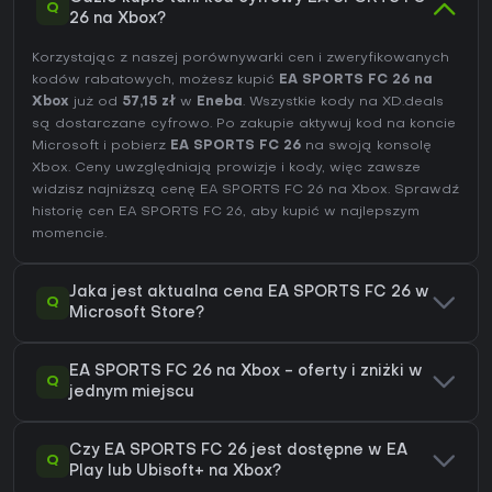
Q
26 na Xbox?
Korzystając z naszej porównywarki cen i zweryfikowanych
kodów rabatowych, możesz kupić
EA SPORTS FC 26 na
Xbox
już od
57,15 zł
w
Eneba
. Wszystkie kody na XD.deals
są dostarczane cyfrowo. Po zakupie aktywuj kod na koncie
Microsoft i pobierz
EA SPORTS FC 26
na swoją konsolę
Xbox. Ceny uwzględniają prowizje i kody, więc zawsze
widzisz najniższą cenę EA SPORTS FC 26 na
Xbox
. Sprawdź
historię cen EA SPORTS FC 26
, aby kupić w najlepszym
momencie.
Jaka jest aktualna cena EA SPORTS FC 26 w
Q
Microsoft Store?
EA SPORTS FC 26 na Xbox - oferty i zniżki w
Q
jednym miejscu
Czy EA SPORTS FC 26 jest dostępne w EA
Q
Play lub Ubisoft+ na Xbox?