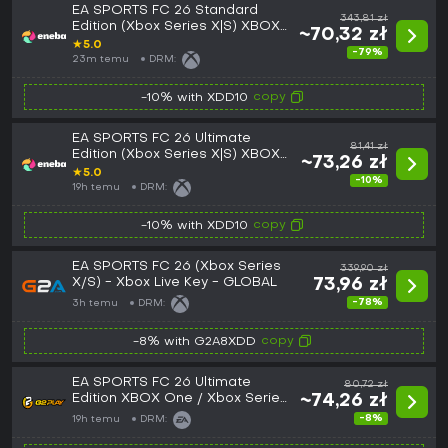
EA SPORTS FC 26 Standard
343,81 zł
Edition (Xbox Series X|S) XBOX
~70,32 zł
LIVE Key GLOBAL
★
5.0
-79%
23m temu
DRM:
copy
-10% with XDD10
EA SPORTS FC 26 Ultimate
81,41 zł
Edition (Xbox Series X|S) XBOX
~73,26 zł
LIVE Key EUROPE
★
5.0
-10%
19h temu
DRM:
copy
-10% with XDD10
EA SPORTS FC 26 (Xbox Series
339,90 zł
X/S) - Xbox Live Key - GLOBAL
73,96 zł
-78%
3h temu
DRM:
copy
-8% with G2A8XDD
EA SPORTS FC 26 Ultimate
80,72 zł
Edition XBOX One / Xbox Series
~74,26 zł
X|S CD Key
-8%
19h temu
DRM: