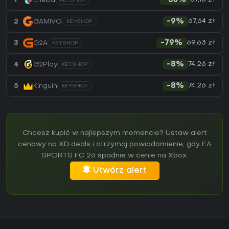
1
Eneba
-83%
KEYSHOP
67,64 zł
2
GAMIVO
-9%
KEYSHOP
69,63 zł
3
G2A
-79%
KEYSHOP
74,26 zł
4
G2Play
-8%
KEYSHOP
74,26 zł
5
Kinguin
-8%
KEYSHOP
Chcesz kupić w najlepszym momencie? Ustaw alert
cenowy na XD.deals i otrzymaj powiadomienie, gdy EA
SPORTS FC 26 spadnie w cenie na Xbox.
Utwórz alert