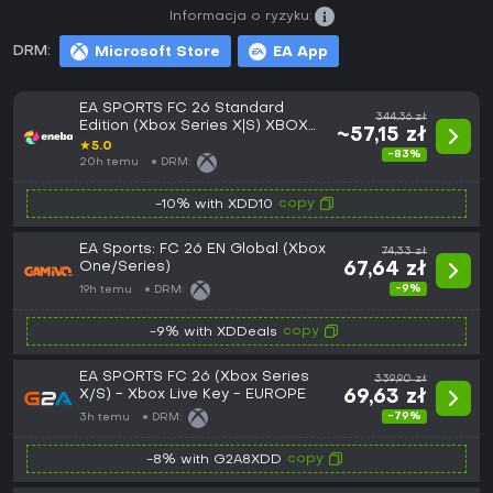
Informacja o ryzyku:
DRM:
Microsoft Store
EA App
EA SPORTS FC 26 Standard
344,36 zł
Edition (Xbox Series X|S) XBOX
~57,15 zł
LIVE Key EUROPE
★
5.0
-83%
20h temu
DRM:
copy
-10% with XDD10
EA Sports: FC 26 EN Global (Xbox
74,33 zł
One/Series)
67,64 zł
-9%
19h temu
DRM:
copy
-9% with XDDeals
EA SPORTS FC 26 (Xbox Series
339,90 zł
X/S) - Xbox Live Key - EUROPE
69,63 zł
-79%
3h temu
DRM:
copy
-8% with G2A8XDD