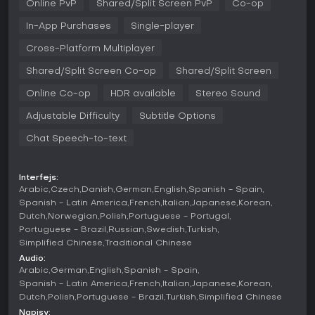
Online PvP
Shared/Split Screen PvP
Co-op
precyzyjną kontrolą.
In-App Purchases
Single-player
Gracze personalizują awatary za pomocą Archetypes,
inspirowanych legendami futbolu. Wprowadzają one
Cross-Platform Multiplayer
unikalne klasy w Clubs i Player Career, umożliwiając
Shared/Split Screen Co-op
Shared/Split Screen
ulepszanie atrybutów oraz odblokowywanie Perków, które
zmieniają zachowanie postaci na boisku i dodają głębi
Online Co-op
HDR available
Stereo Sound
każdej potyczce.
Adjustable Difficulty
Subtitle Options
Tryby gry
Chat Speech-to-text
Football Ultimate Team to flagowy tryb, w którym budujesz
składy i walczysz w odświeżonych formatach Rivals i
Champs, plus nowe Live Events oraz struktury Tournament,
Interfejs:
by akcja nigdy nie weszła w rutynę. Manager Career
Arabic
Czech
Danish
German
English
Spanish - Spain
wzbogacono o Live Challenges - realistyczne wyzwania na
Spanish - Latin America
French
Italian
Japanese
Korean
krótkie sesje lub całe sezony, z nagrodami zależnymi od
Dutch
Norwegian
Polish
Portuguese - Portugal
twoich wyborów.
Portuguese - Brazil
Russian
Swedish
Turkish
W Clubs grupy tworzą zespoły do lig online, z systemem
Simplified Chinese
Traditional Chinese
Archetypes dla strategicznej głębi. Player Career stawia na
Audio:
indywidualny rozwój, wykorzystując te same narzędzia do
Arabic
German
English
Spanish - Spain
kreowania drogi pro od nowicjusza po gwiazdę.
Spanish - Latin America
French
Italian
Japanese
Korean
Dutch
Polish
Portuguese - Brazil
Turkish
Simplified Chinese
Aktualny stan i aktualizacje
Napisy: