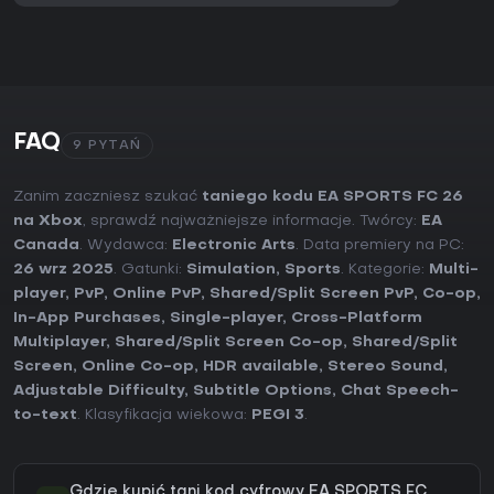
FAQ
9 PYTAŃ
Zanim zaczniesz szukać
taniego kodu EA SPORTS FC 26
na Xbox
, sprawdź najważniejsze informacje. Twórcy:
EA
Canada
. Wydawca:
Electronic Arts
. Data premiery na PC:
26 wrz 2025
. Gatunki:
Simulation
,
Sports
. Kategorie:
Multi-
player
,
PvP
,
Online PvP
,
Shared/Split Screen PvP
,
Co-op
,
In-App Purchases
,
Single-player
,
Cross-Platform
Multiplayer
,
Shared/Split Screen Co-op
,
Shared/Split
Screen
,
Online Co-op
,
HDR available
,
Stereo Sound
,
Adjustable Difficulty
,
Subtitle Options
,
Chat Speech-
to-text
. Klasyfikacja wiekowa:
PEGI 3
.
Gdzie kupić tani kod cyfrowy EA SPORTS FC