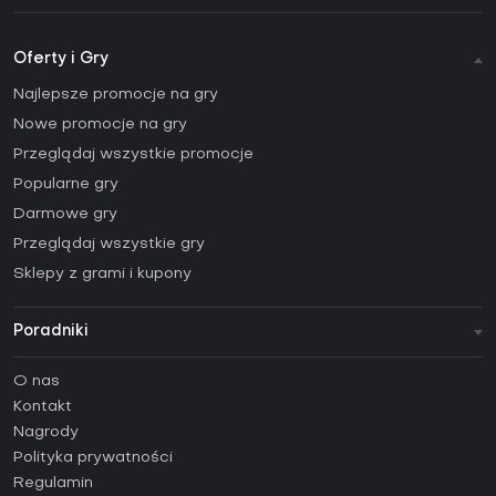
Oferty i Gry
Najlepsze promocje na gry
Nowe promocje na gry
Przeglądaj wszystkie promocje
Popularne gry
Darmowe gry
Przeglądaj wszystkie gry
Sklepy z grami i kupony
Poradniki
FAQ
O nas
Poradniki
Kontakt
Jak aktywować klucz Steam (CD Key)?
Nagrody
Jak aktywować klucz Epic Games (CD Key)?
Polityka prywatności
Regulamin
Jak aktywować klucz GOG (CD Key)?