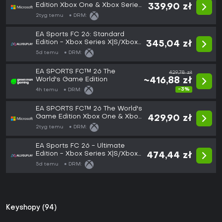
Edition Xbox One & Xbox Series
339,90 zł
X|S
2tyg temu
DRM:
EA Sports FC 26: Standard
Edition - Xbox Series X|S/Xbox
345,04 zł
One
5d temu
DRM:
EA SPORTS FC™ 26 The
429,78 zł
World's Game Edition
~416,88 zł
-3%
4h temu
DRM:
EA SPORTS FC™ 26 The World's
Game Edition Xbox One & Xbox
429,90 zł
Series X|S
2tyg temu
DRM:
EA Sports FC 26 - Ultimate
Edition - Xbox Series X|S/Xbox
474,44 zł
One
5d temu
DRM:
Keyshopy (94)