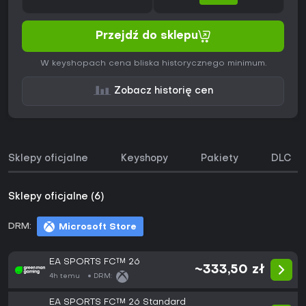
Przejdź do sklepu
W keyshopach cena bliska historycznego minimum.
Zobacz historię cen
Sklepy oficjalne
Keyshopy
Pakiety
DLC
Sklepy oficjalne (6)
DRM:
Microsoft Store
EA SPORTS FC™ 26
~333,50 zł
4h temu
DRM:
EA SPORTS FC™ 26 Standard