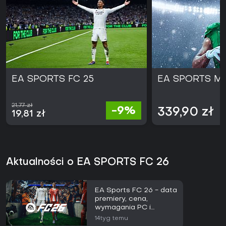
EA SPORTS FC 25
EA SPORTS Ma
21,77 zł
-9%
339,90 zł
19,81 zł
Aktualności o EA SPORTS FC 26
EA Sports FC 26 - data
premiery, cena,
wymagania PC i
nowości
14tyg temu