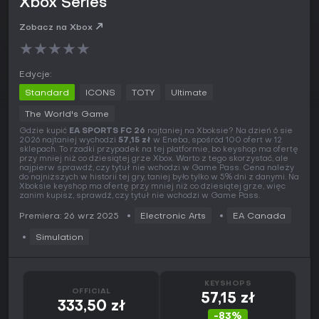
Xbox Series
Zobacz na Xbox
★
★
★
★
★
Edycje:
Standard
ICONS
TOTY
Ultimate
The World's Game
Gdzie kupić
EA SPORTS FC 26
najtaniej na Xboksie? Na dzień 6 sie
2026 najtaniej wychodzi
57,15 zł
w Eneba, spośród 100 ofert w 12
sklepach. To rzadki przypadek na tej platformie, bo keyshop ma ofertę
przy mniej niż co dziesiątej grze Xbox. Warto z tego skorzystać, ale
najpierw sprawdź, czy tytuł nie wchodzi w Game Pass. Cena należy
do najniższych w historii tej gry, taniej było tylko w 5% dni z danymi. Na
Xboksie keyshop ma ofertę przy mniej niż co dziesiątej grze, więc
zanim kupisz, sprawdź, czy tytuł nie wchodzi w Game Pass.
Premiera: 26 wrz 2025
Electronic Arts
EA Canada
Simulation
KEYSHOPS
OFFICIAL
57,15 zł
333,50 zł
-83%