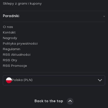
Sklepy z grami i kupony
Poradniki
FAQ
O nas
Poradniki
Kontakt
Jak aktywować klucz Steam (CD Key)?
Nagrody
Jak aktywować klucz Epic Games (CD Key)?
Polityka prywatności
Regulamin
Jak aktywować klucz GOG (CD Key)?
RSS Aktualności
Jak aktywować klucz Ubisoft Connect (CD Key)?
RSS Gry
Jak aktywować klucz EA App (CD Key)?
RSS Promocje
Jak aktywować klucz Battle.net (CD Key)?
Polska (PLN)
Back to the top