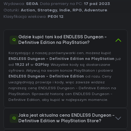
Wydawca:
SEGA
. Data premiery na PC:
17 paź 2023
.
Gatunki:
Action
,
Strategy
,
Indie
,
RPG
,
Adventure
.
Klasyfikacja wiekowa:
PEGI 12
.
Gdzie kupić tani kod ENDLESS Dungeon -
Q
Definitive Edition na PlayStation?
Korzystając z naszej porównywarki cen, możesz kupić
ENDLESS Dungeon - Definitive Edition na PlayStation
już
od
19,22 zł
w
G2Play
. Wszystkie kody są dostarczane
cyfrowo. Aktywuj na swoim koncie PlayStation i pobierz
ENDLESS Dungeon - Definitive Edition
od razu. Ceny
uwzględniają prowizje i kody, więc zawsze widzisz
najniższą cenę ENDLESS Dungeon - Definitive Edition na
PlayStation
. Sprawdź
historię cen ENDLESS Dungeon -
Definitive Edition
, aby kupić w najlepszym momencie.
Jaka jest aktualna cena ENDLESS Dungeon -
Q
Definitive Edition w PlayStation Store?