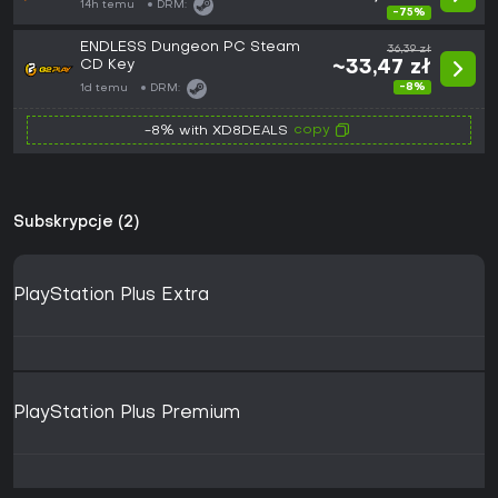
14h temu
DRM:
-75%
ENDLESS Dungeon PC Steam
36,39 zł
CD Key
~33,47 zł
-8%
1d temu
DRM:
copy
-8% with XD8DEALS
Subskrypcje (2)
PlayStation Plus Extra
PlayStation Plus Premium