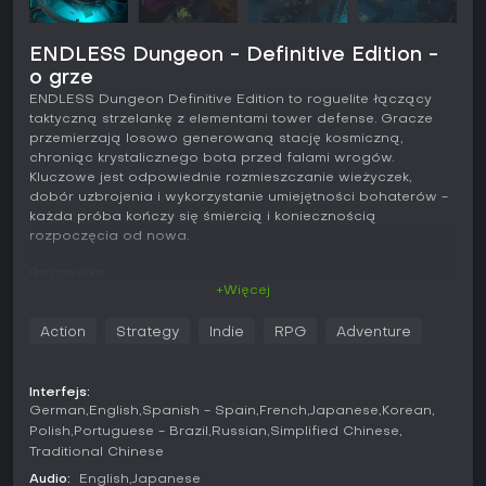
ENDLESS Dungeon - Definitive Edition -
o grze
ENDLESS Dungeon Definitive Edition to roguelite łączący
taktyczną strzelankę z elementami tower defense. Gracze
przemierzają losowo generowaną stację kosmiczną,
chroniąc krystalicznego bota przed falami wrogów.
Kluczowe jest odpowiednie rozmieszczanie wieżyczek,
dobór uzbrojenia i wykorzystanie umiejętności bohaterów -
każda próba kończy się śmiercią i koniecznością
rozpoczęcia od nowa.
Rozgrywka
+Więcej
Podstawą rozgrywki jest przemierzanie pomieszczeń
pełnych potworów, robotów i pułapek. W każdej próbie
Action
Strategy
Indie
RPG
Adventure
trzeba eskortować krystalicznego bota do rdzenia stacji,
podczas gdy przeciwnicy atakują z różnych stron. Wieże
pełnią rolę nieruchomych punktów obrony - gracze
Interfejs:
ustawiają je tak, by blokować newralgiczne przejścia i
German
English
Spanish - Spain
French
Japanese
Korean
tworzyć strefy bezpieczeństwa. Dostępne bronie obejmują
Polish
Portuguese - Brazil
Russian
Simplified Chinese
miotacze ognia i precyzyjne narzędzia, a właściwy dobór
Traditional Chinese
ekwipunku decyduje o przetrwaniu w ciasnych korytarzach.
Audio:
English
Japanese