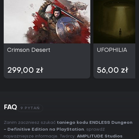
Crimson Desert
UFOPHILIA
299,00 zł
56,00 zł
FAQ
9 PYTAŃ
Zanim zaczniesz szukać
taniego kodu ENDLESS Dungeon
- Definitive Edition na PlayStation
, sprawdź
najważniejsze informacje. Twórcy:
AMPLITUDE Studios
.