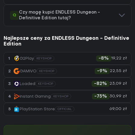
Czy mogę kupić ENDLESS Dungeon -
Q
Definitive Edition tutaj?
Najlepsze ceny za ENDLESS Dungeon - Definitive
Edition
19,22 zł
1
G2Play
-8%
KEYSHOP
22,55 zł
2
GAMIVO
-9%
KEYSHOP
23,09 zł
3
Loaded
-82%
KEYSHOP
30,99 zł
4
Instant Gaming
-75%
KEYSHOP
69,00 zł
5
PlayStation Store
OFFICIAL