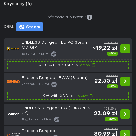
Keyshopy (5)
Informacja o ryzyku:
DRM:
Steam
ENDLESS Dungeon EU PC Steam
20,90 zł
CD Key
~19,22 zł
-8%
1d temu
DRM:
copy
-8% with XD8DEALS
24,79 zł
Endless Dungeon ROW (Steam)
22,55 zł
9h temu
DRM:
-9%
copy
-9% with XDDeals
ENDLESS Dungeon PC (EUROPE &
128,69 zł
UK)
23,09 zł
-82%
1tyg temu
DRM:
128,95 zł
Endless Dungeon
30,99 zł