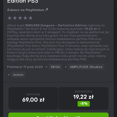
Edition PS5
Zobacz na PlayStation
★
★
★
★
★
Gdzie kupić
ENDLESS Dungeon - Definitive Edition
najtaniej na
PlayStation? Na dzień 8 sie 2026 najtaniej wychodzi
19,22 zł
w
G2Play, spośród 6 ofert w 5 sklepach. To rzadkość na tej platformie, bo
keyshop ma ofertę przy kilku grach na sto. Poza porównaniem
sklepów warto sprawdzić tańsze doładowania portfela PSN oraz
katalog PlayStation Plus. Gra jest też dostępna w abonamencie
(PlayStation Plus Extra, PlayStation Plus Premium), więc sprawdź, czy
nie masz jej już w ramach subskrypcji. Cena należy do najniższych w
historii tej gry, taniej było tylko w 11% dni z danymi. Na PlayStation
keyshopy mają ofertę przy zaledwie kilku grach na sto, więc realną
drogą w dół ceny są tańsze doładowania portfela PSN.
Premiera: 17 paź 2023
SEGA
AMPLITUDE Studios
Action
KEYSHOPS
OFFICIAL
19,22 zł
69,00 zł
-8%