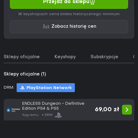
Przejdź do sklepu
W keyshopach cena bliska historycznego minimum.
Zobacz historię cen
Sklepy oficjalne
Keyshopy
Subskrypcje
O
Sklepy oficjalne (1)
DRM:
PlayStation Network
ENDLESS Dungeon - Definitive
Edition PS4 & PS5
69,00 zł
1tyg temu
DRM: