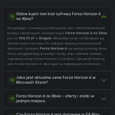
Gdzie kupić tani kod cyfrowy Forza Horizon 6
Q
na Xbox?
Korzystając z naszej porównywarki cen i zweryfikowanych
kodów rabatowych, możesz kupić
Forza Horizon 6 na Xbox
już od
106,73 zł
w
Kinguin
. Wszystkie kody na XD.deals są
dostarczane cyfrowo. Po zakupie aktywuj kod na koncie
Microsoft i pobierz
Forza Horizon 6
na swoją konsolę Xbox.
Ceny uwzględniają prowizje i kody, więc zawsze widzisz
najniższą cenę Forza Horizon 6 na
Xbox
. Sprawdź
historię
cen Forza Horizon 6
, aby kupić w najlepszym momencie.
Jaka jest aktualna cena Forza Horizon 6 w
Q
Microsoft Store?
Forza Horizon 6 na Xbox - oferty i zniżki w
Q
jednym miejscu
Czy Forza Horizon 6 jest dostępne w EA Play