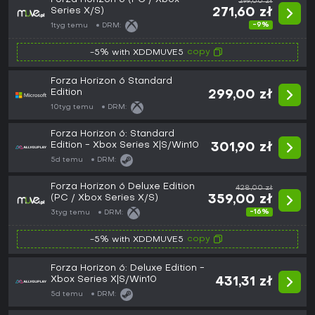
299,00 zł
Series X/S)
271,60 zł
-9%
1tyg temu
DRM:
copy
-5% with XDDMUVE5
Forza Horizon 6 Standard
Edition
299,00 zł
10tyg temu
DRM:
Forza Horizon 6: Standard
Edition - Xbox Series X|S/Win10
301,90 zł
5d temu
DRM:
Forza Horizon 6 Deluxe Edition
428,00 zł
(PC / Xbox Series X/S)
359,00 zł
-16%
3tyg temu
DRM:
copy
-5% with XDDMUVE5
Forza Horizon 6: Deluxe Edition -
Xbox Series X|S/Win10
431,31 zł
5d temu
DRM: