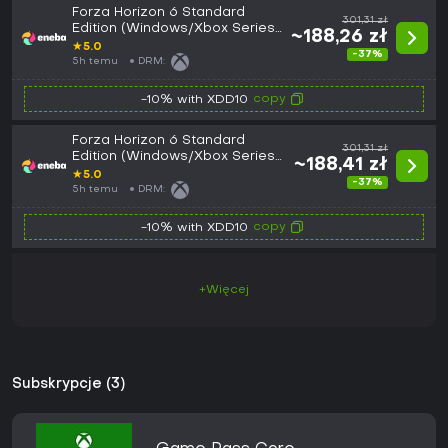
Forza Horizon 6 Standard
301,31 zł
Edition (Windows/Xbox Series
~188,26 zł
X|S) XBOX LIVE Key GLOBAL
★
5.0
-37%
5h temu
DRM:
copy
-10% with XDD10
Forza Horizon 6 Standard
301,31 zł
Edition (Windows/Xbox Series
~188,41 zł
X|S) Xbox Live Key EUROPE
★
5.0
-37%
5h temu
DRM:
copy
-10% with XDD10
+Więcej
Subskrypcje (3)