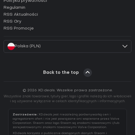
Jak aktywować klucz Epic Games (CD Key)?
Polityka prywatności
Regulamin
Jak aktywować klucz GOG (CD Key)?
RSS Aktualności
Jak aktywować klucz Ubisoft Connect (CD Key)?
RSS Gry
Jak aktywować klucz EA App (CD Key)?
RSS Promocje
Jak aktywować klucz Battle.net (CD Key)?
Polska (PLN)
Back to the top
© 2026 XD.deals. Wszelkie prawa zastrzeżone.
Wszystkie znaki towarowe, tytuły gier, logo i grafiki należą do ich właścicieli
i są używane wyłącznie w celach identyfikacyjnych i informacyjnych.
Zastrzeżenie:
XD.deals jest niezależną porównywarką cen i
agregatorem ofert i nie jest powiązane ani wspierane przez Valve
Corporation. Steam oraz logo Steam są znakami towarowymi i/lub
zarejestrowanymi znakami towarowymi Valve Corporation.
XD.deals korzysta z publicznie dostępnych danych Steam i