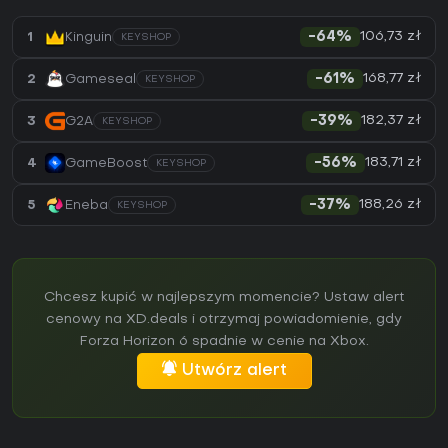
106,73 zł
1
Kinguin
-64%
KEYSHOP
168,77 zł
2
Gameseal
-61%
KEYSHOP
182,37 zł
3
G2A
-39%
KEYSHOP
183,71 zł
4
GameBoost
-56%
KEYSHOP
188,26 zł
5
Eneba
-37%
KEYSHOP
Chcesz kupić w najlepszym momencie? Ustaw alert
cenowy na XD.deals i otrzymaj powiadomienie, gdy
Forza Horizon 6 spadnie w cenie na Xbox.
Utwórz alert