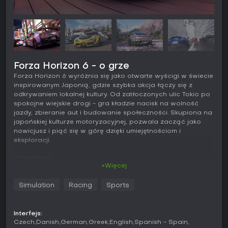
Forza Horizon 6 - o grze
Forza Horizon 6 wyróżnia się jako otwarte wyścigi w świecie
inspirowanym Japonią, gdzie szybka akcja łączy się z
odkrywaniem lokalnej kultury. Od zatłoczonych ulic Tokio po
spokojne wiejskie drogi - gra kładzie nacisk na wolność
jazdy, zbieranie aut i budowanie społeczności. Skupiona na
japońskiej kulturze motoryzacyjnej, pozwala zacząć jako
nowicjusz i piąć się w górę dzięki umiejętnościom i
eksploracji.
Grywalność
+Więcej
Sercem Forza Horizon 6 jest eksploracja rozległej mapy
wzorowanej na Japonii, z responsywną i wciągającą fizyką
Simulation
Racing
Sports
jazdy. Przenikasz przez gęste dzielnice miejskie jak doki i
przedmieścia Tokio albo zmagasz się z trudnymi trasami
touge w górach. Gra oferuje ponad 550真实nych pojazdów,
Interfejs:
w tym klasyki JDM z detalicznymi dźwiękami silników i
Czech
Danish
German
Greek
English
Spanish - Spain
kierownicą obsługującą do 540 stopni obrotu. Postęp