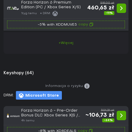
Forza Horizon 6 Premium
519,00 zł
Edition (PC / Xbox Series X/S)
460,65 zł
-11%
1tyg temu
DRM:
copy
-5% with XDDMUVE5
+Więcej
Keyshopy (64)
Informacja o ryzyku:
DRM:
Microsoft Store
Forza Horizon 6 - Pre-Order
301,31 zł
~106,73 zł
Bonus DLC Xbox Series X|S /
PC CD Key
-64%
4h temu
copy
-8% with XD8DEALS