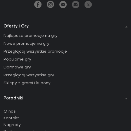
Oferty i Gry
Najlepsze promocje na gry
Nowe promocje na gry
Przeglądaj wszystkie promocje
Popularne gry
Darmowe gry
Przeglądaj wszystkie gry
Sklepy z grami i kupony
Poradniki
FAQ
O nas
Poradniki
Kontakt
Jak aktywować klucz Steam (CD Key)?
Nagrody