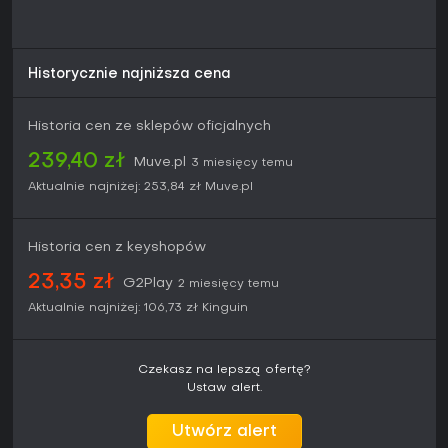
gratkę dla fanów otwartego świata z wyścigami. Podglądy
chwalą ulepszoną fizykę, szczegółową mapę i przystępny
design - idealne dla casuali i hardkorowców. Premiera 19
maja 2026 na Xbox Series i PC przez Game Pass zapewnia
Historycznie najniższa cena
łatwy start bez kupna dla subskrybentów.
Jeśli lubisz zbierać auta, tuninguje builds i walczyć w
Historia cen ze sklepów oficjalnych
różnych eventach, gra zapewni długą frajdę. Pozytywne
pierwsze opinie zapowiadają mocne zaangażowanie
239,40 zł
Muve.pl
3 miesięcy temu
społeczności, a pełny potencjał ujawni się po premierze z
Aktualnie najniżej:
253,84 zł
Muve.pl
bieżącym wsparciem.
Historia cen z keyshopów
23,35 zł
G2Play
2 miesięcy temu
Aktualnie najniżej:
106,73 zł
Kinguin
Czekasz na lepszą ofertę?
Ustaw alert.
Utwórz alert