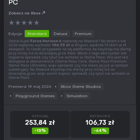
PC
Zobacz na Xbox
★
★
★
★
★
Edycje:
Standard
Deluxe
Premium
Gdzie kupić
Forza Horizon 6
najtaniej na Xboksie? Na dzień 6 sie
2026 najtaniej wychodzi
106,73 zł
w Kinguin, spośród 73 ofert w 14
sklepach. To rzadki przypadek na tej platformie, bo keyshop ma ofertę
przy mniej niż co dziesiątej grze Xbox. Warto z tego skorzystać, ale
najpierw sprawdź, czy tytuł nie wchodzi w Game Pass. Gra jest też
dostępna w abonamencie (Game Pass Core, Game Pass Premium,
Game Pass Ultimate), więc sprawdź, czy nie masz jej już w ramach
subskrypcji. Na Xboksie keyshop ma ofertę przy mniej niż co
dziesiątej grze, więc zanim kupisz, sprawdź, czy tytuł nie wchodzi w
Game Pass.
Premiera: 19 maj 2026
Xbox Game Studios
Playground Games
Simulation
OFFICIAL
KEYSHOPS
253,84 zł
106,73 zł
-15%
-64%