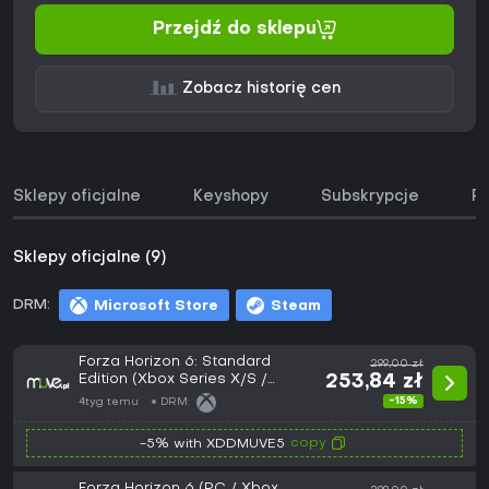
Przejdź do sklepu
Zobacz historię cen
Sklepy oficjalne
Keyshopy
Subskrypcje
Pa
Sklepy oficjalne (9)
DRM:
Microsoft Store
Steam
Forza Horizon 6: Standard
299,00 zł
Edition (Xbox Series X/S /
253,84 zł
Windows 10)
-15%
4tyg temu
DRM:
copy
-5% with XDDMUVE5
Forza Horizon 6 (PC / Xbox