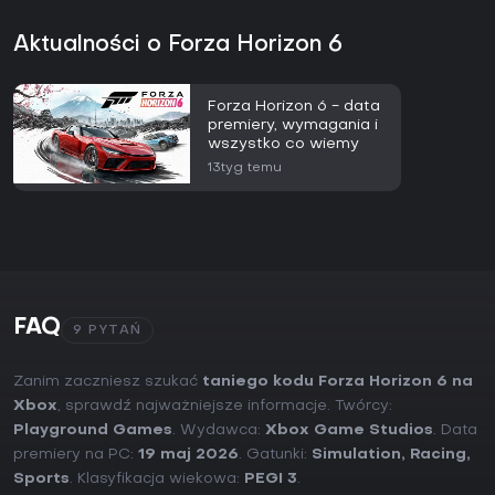
Aktualności o Forza Horizon 6
Forza Horizon 6 - data
premiery, wymagania i
wszystko co wiemy
13tyg temu
FAQ
9 PYTAŃ
Zanim zaczniesz szukać
taniego kodu Forza Horizon 6 na
Xbox
, sprawdź najważniejsze informacje. Twórcy:
Playground Games
. Wydawca:
Xbox Game Studios
. Data
premiery na PC:
19 maj 2026
. Gatunki:
Simulation
,
Racing
,
Sports
. Klasyfikacja wiekowa:
PEGI 3
.