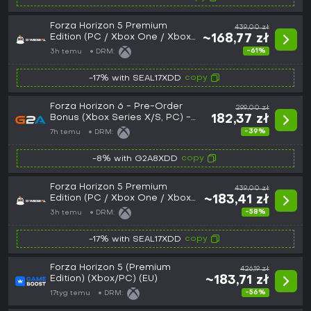
Forza Horizon 5 Premium
439,00 zł
Edition (PC / Xbox One / Xbox
~168,77 zł
Series X|S) Microsoft Store Key
-61%
3h temu
DRM:
- EU
copy
-17% with SEAL17XDD
Forza Horizon 6 - Pre-Order
299,00 zł
Bonus (Xbox Series X/S, PC) -
182,37 zł
Xbox Live Key - GLOBAL
-39%
7h temu
DRM:
copy
-8% with G2A8XDD
Forza Horizon 5 Premium
439,00 zł
Edition (PC / Xbox One / Xbox
~183,41 zł
Series X|S) Microsoft Store Key
-58%
3h temu
DRM:
- GLOBAL
copy
-17% with SEAL17XDD
Forza Horizon 5 (Premium
426,19 zł
Edition) (Xbox/PC) (EU)
~183,71 zł
-56%
17tyg temu
DRM: