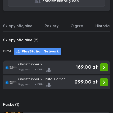
Zobacz historię cen
Sklepy oficjalne
Pakiety
O grze
Historia 
Sklepy oficjalne (2)
DRM:
PlayStation Network
Ghostrunner 2
169,00 zł
3tyg temu
DRM:
Ghostrunner 2 Brutal Edition
299,00 zł
3tyg temu
DRM:
Packs (1)