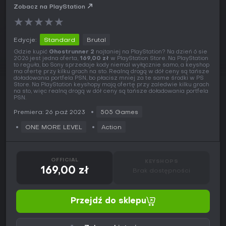
Zobacz na PlayStation
★
★
★
★
★
Edycje:
Standard
Brutal
Gdzie kupić
Ghostrunner 2
najtaniej na PlayStation? Na dzień 6 sie
2026 jest jedna oferta,
169,00 zł
w PlayStation Store. Na PlayStation
to reguła, bo Sony sprzedaje kody niemal wyłącznie samo, a keyshop
ma ofertę przy kilku grach na sto. Realną drogą w dół ceny są tańsze
doładowania portfela PSN, bo płacisz mniej za te same środki w PS
Store. Na PlayStation keyshopy mają ofertę przy zaledwie kilku grach
na sto, więc realną drogą w dół ceny są tańsze doładowania portfela
PSN.
Premiera: 26 paź 2023
505 Games
ONE MORE LEVEL
Action
OFFICIAL
KEYSHOPS
169,00 zł
Brak dostępności
Przejdź do sklepu