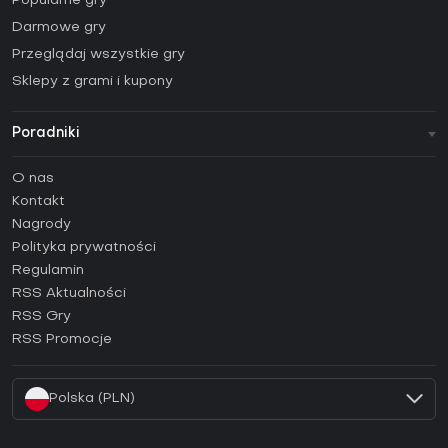
Popularne gry
Darmowe gry
Przeglądaj wszystkie gry
Sklepy z grami i kupony
Poradniki
FAQ
O nas
Poradniki
Kontakt
Jak aktywować klucz Steam (CD Key)?
Nagrody
Jak aktywować klucz Epic Games (CD Key)?
Polityka prywatności
Regulamin
Jak aktywować klucz GOG (CD Key)?
RSS Aktualności
Jak aktywować klucz Ubisoft Connect (CD Key)?
RSS Gry
Jak aktywować klucz EA App (CD Key)?
RSS Promocje
Jak aktywować klucz Battle.net (CD Key)?
Polska (PLN)