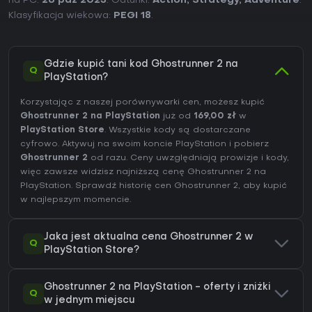
na PC:
26 paź 2023
. Gatunki:
Action
,
Strategy
,
Adventure
.
Klasyfikacja wiekowa:
PEGI 18
.
Gdzie kupić tani kod Ghostrunner 2 na
Q
PlayStation?
Korzystając z naszej porównywarki cen, możesz kupić
Ghostrunner 2 na PlayStation
już od
169,00 zł
w
PlayStation Store
. Wszystkie kody są dostarczane
cyfrowo. Aktywuj na swoim koncie PlayStation i pobierz
Ghostrunner 2
od razu. Ceny uwzględniają prowizje i kody,
więc zawsze widzisz najniższą cenę Ghostrunner 2 na
PlayStation
. Sprawdź
historię cen Ghostrunner 2
, aby kupić
w najlepszym momencie.
Jaka jest aktualna cena Ghostrunner 2 w
Q
PlayStation Store?
Ghostrunner 2 na PlayStation - oferty i zniżki
Q
w jednym miejscu