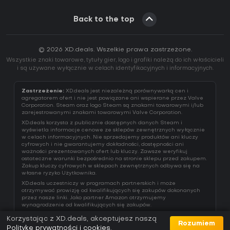
Back to the top
© 2026 XD.deals. Wszelkie prawa zastrzeżone.
Wszystkie znaki towarowe, tytuły gier, logo i grafiki należą do ich właścicieli
i są używane wyłącznie w celach identyfikacyjnych i informacyjnych.
Zastrzeżenie:
XD.deals jest niezależną porównywarką cen i
agregatorem ofert i nie jest powiązane ani wspierane przez Valve
Corporation. Steam oraz logo Steam są znakami towarowymi i/lub
zarejestrowanymi znakami towarowymi Valve Corporation.
XD.deals korzysta z publicznie dostępnych danych Steam i
wyświetla informacje cenowe ze sklepów zewnętrznych wyłącznie
w celach informacyjnych. Nie sprzedajemy produktów ani kluczy
cyfrowych i nie gwarantujemy dokładności, dostępności ani
ważności prezentowanych ofert lub kluczy. Zawsze weryfikuj
ostateczne warunki bezpośrednio na stronie sklepu przed zakupem.
Zakup kluczy cyfrowych w sklepach zewnętrznych odbywa się na
własne ryzyko Użytkownika.
XD.deals uczestniczy w programach partnerskich i może
otrzymywać prowizję od kwalifikujących się zakupów dokonanych
przez nasze linki. Jako partner Amazon otrzymujemy
wynagrodzenie od kwalifikujących się zakupów.
Korzystając z XD.deals, akceptujesz naszą
Rozumiem
Politykę prywatności i cookies
.