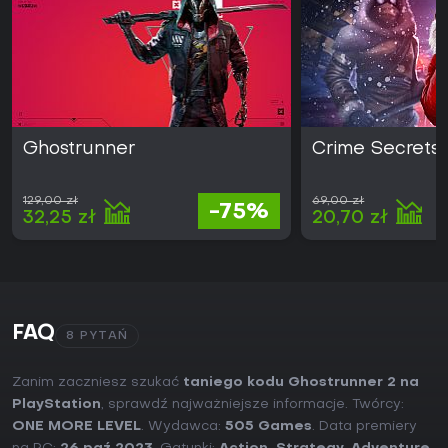
Ghostrunner
Crime Secrets: 
129,00 zł
69,00 zł
-75%
32,25 zł
20,70 zł
FAQ
8 PYTAŃ
Zanim zaczniesz szukać
taniego kodu Ghostrunner 2 na
PlayStation
, sprawdź najważniejsze informacje. Twórcy:
ONE MORE LEVEL
. Wydawca:
505 Games
. Data premiery