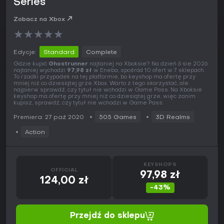
Series
Zobacz na Xbox
★
★
★
★
★
Edycje:
Standard
Complete
Gdzie kupić
Ghostrunner
najtaniej na Xboksie? Na dzień 6 sie 2026
najtaniej wychodzi
97,98 zł
w Eneba, spośród 10 ofert w 7 sklepach.
To rzadki przypadek na tej platformie, bo keyshop ma ofertę przy
mniej niż co dziesiątej grze Xbox. Warto z tego skorzystać, ale
najpierw sprawdź, czy tytuł nie wchodzi w Game Pass. Na Xboksie
keyshop ma ofertę przy mniej niż co dziesiątej grze, więc zanim
kupisz, sprawdź, czy tytuł nie wchodzi w Game Pass.
Premiera: 27 paź 2020
505 Games
3D Realms
Action
KEYSHOPS
OFFICIAL
97,98 zł
124,00 zł
-43%
Przejdź do sklepu