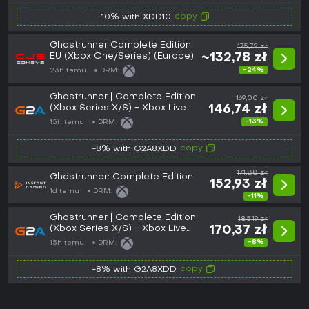
copy
-10% with XDD10
Ghostrunner Complete Edition
175,72 zł
EU (Xbox One/Series) (Europe)
~132,78 zł
-24%
23h temu
DRM:
Ghostrunner | Complete Edition
169,00 zł
(Xbox Series X/S) - Xbox Live
146,74 zł
Key - EUROPE
-13%
15h temu
DRM:
copy
-8% with G2A8XDD
171,88 zł
Ghostrunner: Complete Edition
152,93 zł
1d temu
DRM:
-11%
Ghostrunner | Complete Edition
185,19 zł
(Xbox Series X/S) - Xbox Live
170,37 zł
Key - GLOBAL
-8%
15h temu
DRM:
copy
-8% with G2A8XDD