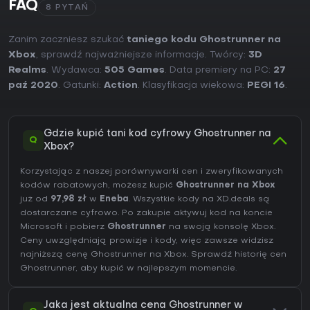
FAQ
8 PYTAŃ
Zanim zaczniesz szukać
taniego kodu Ghostrunner na
Xbox
, sprawdź najważniejsze informacje. Twórcy:
3D
Realms
. Wydawca:
505 Games
. Data premiery na PC:
27
paź 2020
. Gatunki:
Action
. Klasyfikacja wiekowa:
PEGI 16
.
Gdzie kupić tani kod cyfrowy Ghostrunner na
Q
Xbox?
Korzystając z naszej porównywarki cen i zweryfikowanych
kodów rabatowych, możesz kupić
Ghostrunner na Xbox
już od
97,98 zł
w
Eneba
. Wszystkie kody na XD.deals są
dostarczane cyfrowo. Po zakupie aktywuj kod na koncie
Microsoft i pobierz
Ghostrunner
na swoją konsolę Xbox.
Ceny uwzględniają prowizje i kody, więc zawsze widzisz
najniższą cenę Ghostrunner na
Xbox
. Sprawdź
historię cen
Ghostrunner
, aby kupić w najlepszym momencie.
Jaka jest aktualna cena Ghostrunner w