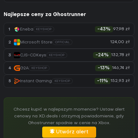
Najlepsze ceny za Ghostrunner
97,98 zł
1
Eneba
-43%
KEYSHOP
124,00 zł
2
Microsoft Store
OFFICIAL
132,78 zł
3
CJS-CDKeys
-24%
KEYSHOP
146,74 zł
4
G2A
-13%
KEYSHOP
152,93 zł
5
Instant Gaming
-11%
KEYSHOP
Chcesz kupić w najlepszym momencie? Ustaw alert
cenowy na XD.deals i otrzymaj powiadomienie, gdy
Ghostrunner spadnie w cenie na Xbox.
Utwórz alert