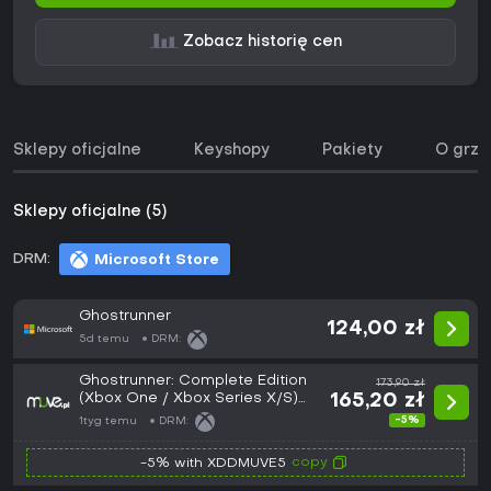
Zobacz historię cen
Sklepy oficjalne
Keyshopy
Pakiety
O grze
Sklepy oficjalne (5)
DRM:
Microsoft Store
Ghostrunner
124,00 zł
5d temu
DRM:
Ghostrunner: Complete Edition
173,90 zł
(Xbox One / Xbox Series X/S)
165,20 zł
(Europe)
-5%
1tyg temu
DRM:
copy
-5% with XDDMUVE5