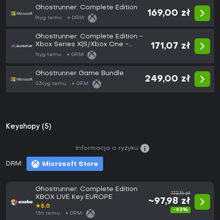
Ghostrunner: Complete Edition
169,00 zł
9tyg temu
DRM:
Ghostrunner: Complete Edition -
Xbox Series X|S/Xbox One -
171,07 zł
Game
1tyg temu
DRM:
Ghostrunner Game Bundle
249,00 zł
23tyg temu
DRM:
Keyshopy (5)
Informacja o ryzyku:
DRM:
Microsoft Store
Ghostrunner: Complete Edition
172,16 zł
XBOX LIVE Key EUROPE
~97,98 zł
★
5.0
-43%
13h temu
DRM: