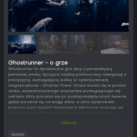
Ghostrunner - o grze
Ghostrunner to dynamiczna gra akcji z perspektywą
pierwszej osoby, łącząca szybką parkourową nawigację z
precyzyjną, wymagającą walką w cyberpunkowej
megastrukturze - Dharma Tower. Gracz wciela się w postać
Jacka, zaawansowanego wojownika posługującego się
ostrzem, który porusza się po postapokaliptycznym świecie,
gdzie surowce są na wagę złota, a ulice opanowała
przemoc pod rządami Keymastera. Mechaniki skupiają się
na szybkości, refleksie i zabójczej skuteczności - bez
tradycyjnego systemu zdrowia czy walki z ukrycia.
+Więcej
Rozgrywka
Action