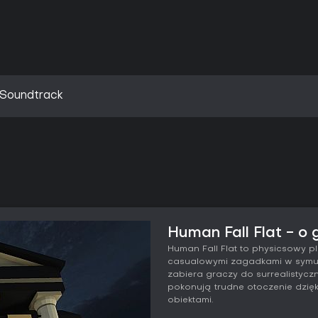
l Soundtrack
Human Fall Flat - o 
Human Fall Flat to physicsowy pl
casualowymi zagadkami w symula
zabiera graczy do surrealistycz
pokonują trudne otoczenie dzięki 
obiektami.