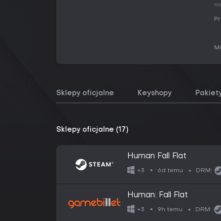
na
Pr
Me
Sklepy oficjalne
Keyshopy
Pakiet
Sklepy oficjalne (17)
Human Fall Flat
6d temu
+3
DRM:
Human: Fall Flat
9h temu
+3
DRM: