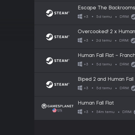
Escape The Backrooms 
5d temu
+3
DRM:
Overcooked! 2 x Human F
2d temu
+3
DRM:
Human Fall Flat - Franc
5d temu
+3
DRM:
Biped 2 and Human Fall 
5d temu
+3
DRM:
Human Fall Flat
54m temu
+3
DRM: