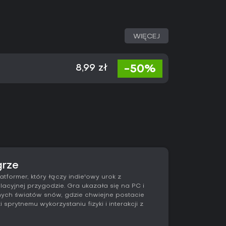
WIĘCEJ
-50%
8,99 zł
grze
atformer, który łączy indie'owy urok z
cyjnej przygodzie. Gra ukazała się na PC i
nych światów snów, gdzie chwiejne postacie
sprytnemu wykorzystaniu fizyki i interakcji z