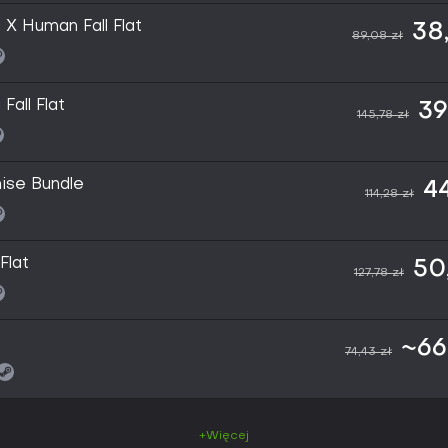
X Human Fall Flat
38
89,08 zł
all Flat
39
145,78 zł
hise Bundle
44
114,28 zł
Flat
50
127,78 zł
~66
74,43 zł
+Więcej