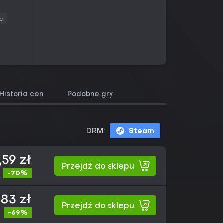
ie
Historia cen
Podobne gry
DRM:
Steam
,59 zł
Przejdź do sklepu
-70%
,83 zł
Przejdź do sklepu
-69%