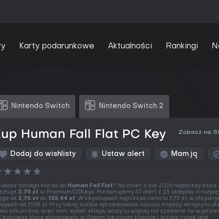
ry
Karty podarunkowe
Aktualności
Rankingi
N
Nintendo Switch
Nintendo Switch 2
up Human Fall Flat PC Key
Zobacz na S
Dodaj do wishlisty
Ustaw alert
Mam ją
★
★
★
★
★
ukasz taniego klucza do
Human Fall Flat
? Na dzień 6 sie 2026 najtańszy klucz
sztuje
3,75 zł
w PremiumCDKeys. Porównujemy 57 ofert z 23 sklepów, a rozpię
ęga od
3,75 zł
do
135,44 zł
. W keyshopach najniższa cena to 3,75 zł, w oficjalny
lepach od 21,59 zł. Przy takiej liczbie sprzedawców różnica między skrajnymi of
wa kilkukrotna, więc sam wybór sklepu waży tu więcej niż czekanie na wyprze
 kupujesz klucz aktywowany w Steam lub innym kliencie i to tutaj rynek jest