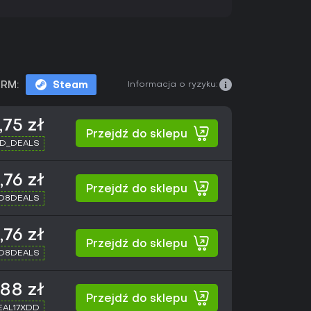
Informacja o ryzyku:
RM:
Steam
,75 zł
Przejdź do sklepu
XD_DEALS
,76 zł
Przejdź do sklepu
XD8DEALS
,76 zł
Przejdź do sklepu
XD8DEALS
,88 zł
Przejdź do sklepu
SEAL17XDD