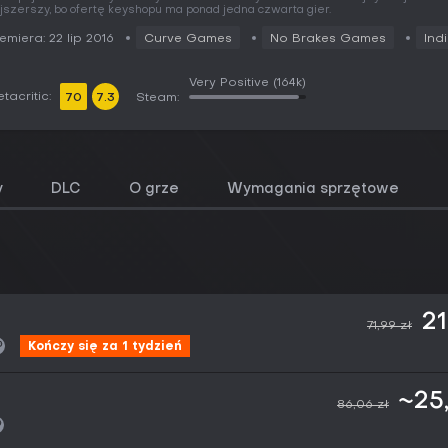
jszerszy, bo ofertę keyshopu ma ponad jedna czwarta gier.
emiera: 22 lip 2016
Curve Games
No Brakes Games
Ind
Very Positive
(164k)
tacritic:
70
7.3
Steam:
y
DLC
O grze
Wymagania sprzętowe
21
71,99 zł
Kończy się za 1 tydzień
~25
86,06 zł