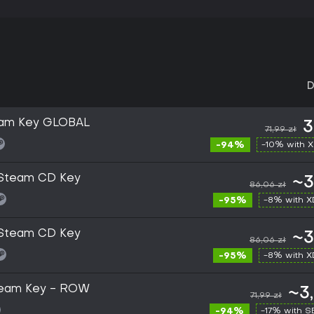
D
team Key GLOBAL
3
71,99 zł
-94%
-10% with 
C Steam CD Key
~3
86,06 zł
-95%
-8% with 
C Steam CD Key
~3
86,06 zł
-95%
-8% with 
Steam Key - ROW
~3
71,99 zł
-94%
-17% with 