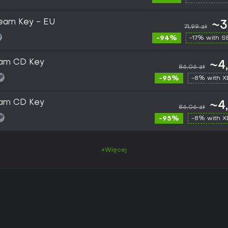
Steam Key - EU
~3
71,99 zł
-94%
-17% with 
team CD Key
~4
86,06 zł
-95%
-8% with 
team CD Key
~4
86,06 zł
-95%
-8% with 
+Więcej