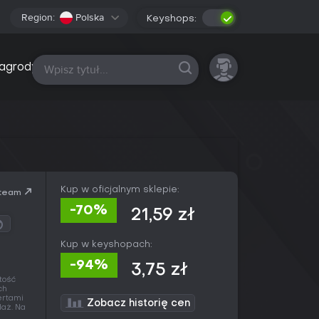
Region:
Polska
Keyshops:
Wszystkie platformy
agrody
Kup w oficjalnym sklepie:
team
-70%
21,59 zł
Kup w keyshopach:
-94%
3,75 zł
tość
ch
ertami
Zobacz historię cen
daż. Na