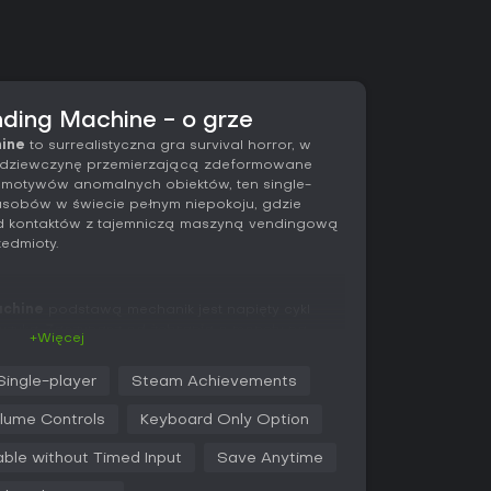
nding Machine - o grze
hine
to surrealistyczna gra survival horror, w
ą dziewczynę przemierzającą zdeformowane
 z motywów anomalnych obiektów, ten single-
zasobów w świecie pełnym niepokoju, gdzie
od kontaktów z tajemniczą maszyną vendingową
edmioty.
achine
podstawą mechanik jest napięty cykl
yzyka. Zaczynasz od żebrania o monety na
+Więcej
zie przechodnie mogą rzucić drobne lub
 potęgujące niepokojącą atmosferę. Te
Single-player
Steam Achievements
- służą do kupowania rzeczy z enigmatycznej
kie jen i wydaje dziwaczne, pozaziemskie towary.
lume Controls
Keyboard Only Option
daje losowe przedmioty, które mogą cię
able without Timed Input
Save Anytime
adzić nieoczekiwane skutki. Niektóre łagodzą
lową ulgę, inne wywołują surrealistyczne efekty