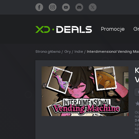
Promocje
G
Strona główna
Gry
Indie
Interdimensional Vending Ma
K
Gd
na
34
sp
sp
to