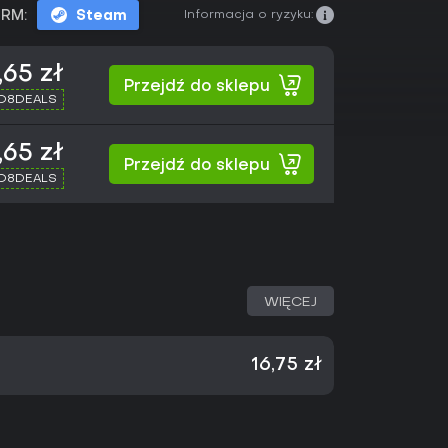
Informacja o ryzyku:
RM:
Steam
,65 zł
Przejdź do sklepu
XD8DEALS
,65 zł
Przejdź do sklepu
XD8DEALS
WIĘCEJ
16,75 zł