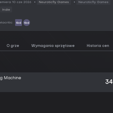
emiera: 10 cze 2026
Neuroticfly Games
Neuroticfly Games
Indie
tacritic:
tbd
tbd
O grze
Wymagania sprzętowe
Historia cen
ng Machine
34