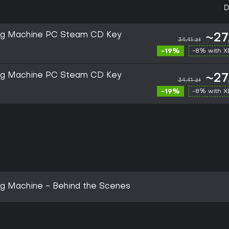
D
ing Machine PC Steam CD Key
~27
34,41 zł
-19%
-8% with 
ing Machine PC Steam CD Key
~27
34,41 zł
-19%
-8% with 
ng Machine - Behind the Scenes