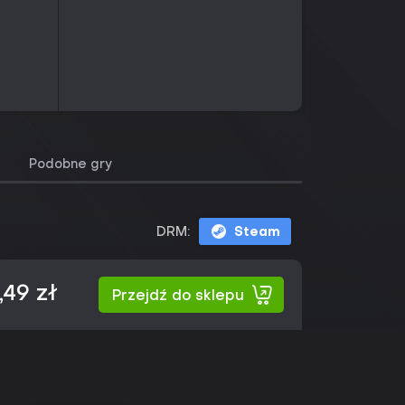
Podobne gry
DRM:
Steam
,49 zł
Przejdź do sklepu