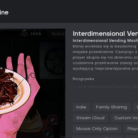
ine
Interdimensional Ve
Interdimensional Vending Mac
której wcielasz się w bezdomn
miejskie przestrzenie. Czerpiąc
player skupia się na zbieraniu 
codzienne przetrwanie zależy 
wydającą nieprzewidywalne prz
Rozgrywka
W
Interdimensional Vending M
zarządzania zasobami i oceny r
słabo oświetlonych ulicach, gd
wypowiedzieć zagadkowe słowa,
Indie
Family Sharing
monety to twoja deska ratunku 
maszyny, która przyjmuje japońs
Steam Cloud
Custom Vo
Po wrzuceniu monet maszyna wy
Mouse Only Option
Play
podtrzymać przy życiu lub sprow
głód czy pragnienie, dając chwi