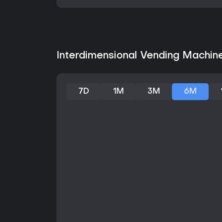
Interdimensional Vending Machine
7D
1M
3M
6M