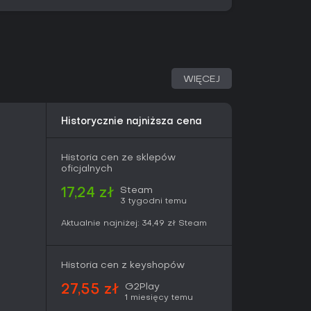
ie w stylu SCP oraz decyzje niskiego ryzyka z
 wydanie umożliwia ciągłe odkrywanie rdzennych
j, intensywnej przygody mieszającej żebranie o
 idealnie nada się do solowych sesji. Nie
 dynamicznej akcji czy zawiłych fabuł - jej siła
WIĘCEJ
alizmie.
uzjastom niszowych horrorów stawiających na
Historycznie najniższa cena
ogresu, z regrywalnością dzięki zróżnicowanym
Historia cen ze sklepów
oficjalnych
Steam
17,24 zł
3 tygodni temu
Aktualnie najniżej:
34,49 zł
Steam
Historia cen z keyshopów
G2Play
27,55 zł
1 miesięcy temu