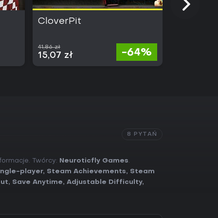
CloverPit
Hades II
41,86 zł
-64%
117,00 
15,07 zł
8 PYTAŃ
nformacje. Twórcy:
Neuroticfly Games
.
ingle-player
,
Steam Achievements
,
Steam
put
,
Save Anytime
,
Adjustable Difficulty
,