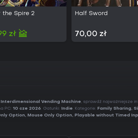
 the Spire 2
Half Sword
99 zł
70,00 zł
 Interdimensional Vending Machine
, sprawdź najważniejsze i
na PC:
10 cze 2026
. Gatunki:
Indie
. Kategorie:
Family Sharing
,
S
nly Option
,
Mouse Only Option
,
Playable without Timed In