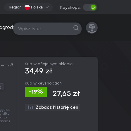
Region:
Polska
Keyshops:
Wszystkie platformy
agrody
Kup w oficjalnym sklepie:
team
34,49 zł
Kup w keyshopach:
-19%
27,65 zł
Zobacz historię cen
ięga do
 kilku
arto
ncie i