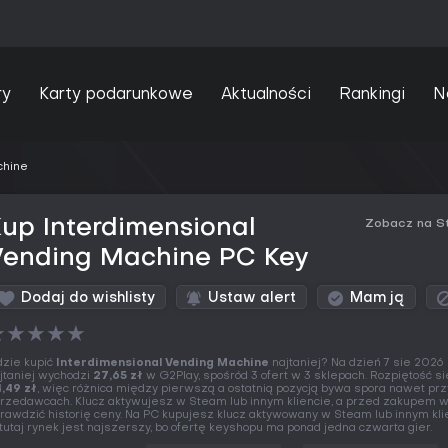
ry
Karty podarunkowe
Aktualności
Rankingi
N
chine
up Interdimensional
Zobacz na S
Vending Machine PC Key
Dodaj do wishlisty
Ustaw alert
Mam ją
★
★
★
★
★
zie kupić
Interdimensional Vending Machine
najtaniej? Na dzień 7 sie 2026
jtaniej wychodzi
27,65 zł
w G2Play, spośród 3 ofert w 3 sklepach. Rozpiętość s
,49 zł
, więc różnica między pierwszą a ostatnią pozycją bywa spora nawet przy
rzedawcach. Klucz aktywujesz w Steam lub innym kliencie, a przed zakupem w
rawdzić historię ceny. Na PC kupujesz klucz aktywowany w Steam lub innym klie
 tutaj rynek jest najszerszy, bo ofertę keyshopu ma ponad jedna czwarta gier.