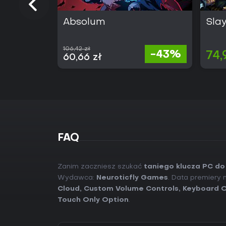
Absolum
Slay
106,42 zł
-43%
74,
60,66 zł
FAQ
Zanim zaczniesz szukać
taniego klucza PC do
Wydawca:
Neuroticfly Games
. Data premiery 
Cloud
,
Custom Volume Controls
,
Keyboard O
Touch Only Option
.