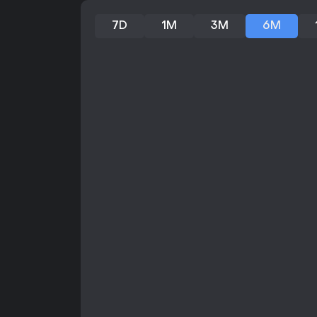
7D
1M
3M
6M