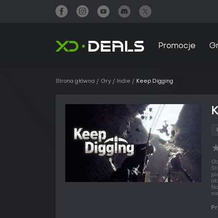
Promocje
G
Strona główna
Gry
Indie
Keep Digging
Gd
St
pi
ak
Na
na
Pr