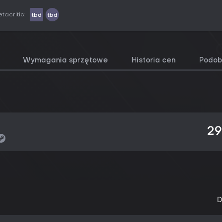
tacritic:
tbd
tbd
Wymagania sprzętowe
Historia cen
Podob
29
D