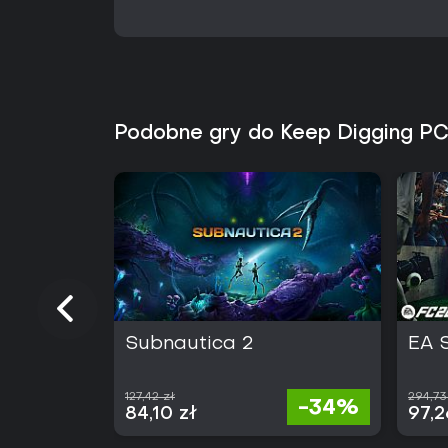
Podobne gry do Keep Digging P
Subnautica 2
EA 
127,42 zł
294,73
-34%
84,10 zł
97,2