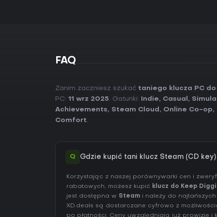
FAQ
Zanim zaczniesz szukać
taniego klucza PC do
PC:
11 wrz 2025
. Gatunki:
Indie
,
Casual
,
Simula
Achievements
,
Steam Cloud
,
Online Co-op
,
Comfort
.
Q
Gdzie kupić tani klucz Steam (CD key
Korzystając z naszej porównywarki cen i zwer
rabatowych, możesz kupić
klucz do Keep Digg
jest dostępna w
Steam
i należy do najtańszych 
XD.deals są dostarczane cyfrowo z możliwośc
po płatności. Ceny uwzględniają już prowizje 