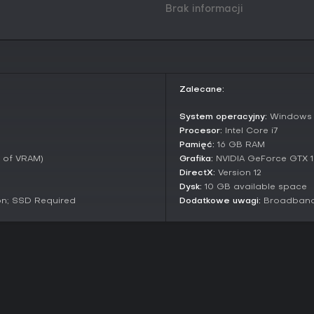
Brak informacji
Funkcje multiplayer
Współpraca napędza rozgrywkę 
żyły rud i ukryte skarby. Mechan
podziemiach, bez wrogów czy wal
ulepszaniu.
Zalecane:
Czy warto grać?
Keep Digging przypadnie do gus
System operacyjny:
Windows 1
eksploracji i stopniowych ulepsz
Procesor:
Intel Core i7
Opinie graczy chwalą relaksując
Pamięć:
16 GB RAM
powtarzalność - niektóre recenz
 of VRAM)
Grafika:
NVIDIA GeForce GTX 1
krótkie sesje grindu bez wysoki
DirectX:
Version 12
satysfakcji. Na dłuższą metę sy
Dysk:
10 GB available space
wartość, choć gra może nie po
on; SSD Required
Dodatkowe uwagi:
Broadband 
kopaniem.