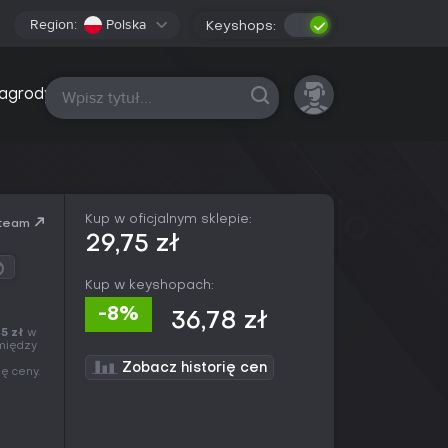
Region:
Polska
Keyshops:
Wszystkie platformy
agrody
Kup w oficjalnym sklepie:
team
29,75 zł
Kup w keyshopach:
-8%
36,78 zł
5 zł
w
 między
Zobacz historię cen
ę ceny.