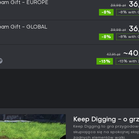
team Gift - EUROPE
36
39,98 zł
-8%
-8% with
team Gift - GLOBAL
36
39,98 zł
-8%
-8% with
~40
47,91 zł
-15%
-15% with
Keep Digging - o gr
Keep Digging to gra przygodowa
skupiająca się na spokojnej eks
żadnych elementów walki.