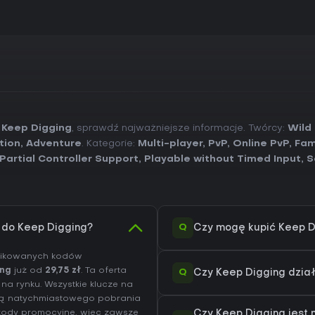
 Keep Digging
, sprawdź najważniejsze informacje. Twórcy:
Wild
tion
,
Adventure
. Kategorie:
Multi-player
,
PvP
,
Online PvP
,
Fam
Partial Controller Support
,
Playable without Timed Input
,
S
Q
) do Keep Digging?
Czy mogę kupić Keep D
yfikowanych kodów
ing
już od
29,75 zł
. Ta oferta
Q
Czy Keep Digging dzia
na rynku. Wszystkie klucze na
ią natychmiastowego pobrania
i kody promocyjne, więc zawsze
Czy Keep Digging jest 