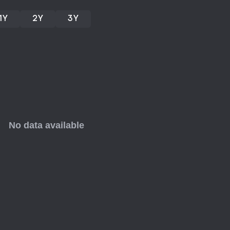
1Y
2Y
3Y