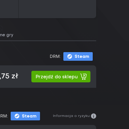
ne gry
DRM:
Steam
,75 zł
Przejdź do sklepu
Informacja o ryzyku:
RM:
Steam