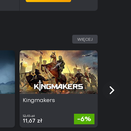
WIĘCEJ
Kingmakers
Absolum
12,41 zł
105,93 zł
-6%
11,67 zł
60,38 zł