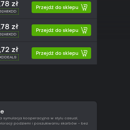
,78 zł
Przejdź do sklepu
 G2A8XDD
,78 zł
Przejdź do sklepu
 G2A8XDD
,72 zł
Przejdź do sklepu
 XDDEALS
ze
 symulacja kooperacyjna w stylu casual,
ploracji podziemi i poszukiwaniu skarbów - bez