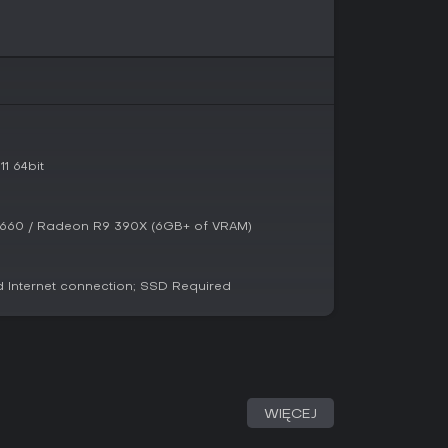
multiplayerową - grupy razem penetrują lochy,
ika zachęca do wielokrotnych wizyt w
ki, które mogłyby zakłócić fokus na kopaniu i
tu fanom niskociśnieniowych symulacji o
1 64bit
eniach, szczególnie w kooperacji z przyjaciółmi.
y klimat, choć wskazują na potencjalną
je mówią o ukończeniu w godzinę. Jeśli lubisz
660 / Radeon R9 390X (6GB+ of VRAM)
ego ryzyka, mechanika kopania da sporo
stem ulepszeń i towarzysze offline zapewniają
rwać, jeśli szukasz wyzwań poza samym
Internet connection; SSD Required
WIĘCEJ