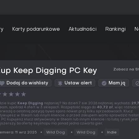
ry
Karty podarunkowe
Aktualności
Rankingi
N
Kup Keep Digging PC Key
Zobacz na S
Dodaj do wishlisty
Ustaw alert
Mam ją
★
★
★
★
★
zie kupić
Keep Digging
najtaniej? Na dzień 7 sie 2026 najtaniej wychodzi
29,7
eam, spośród 4 ofert w 3 sklepach. Rozpiętość sięga do
40,72 zł
, więc różnica
erwszą a ostatnią pozycją bywa spora nawet przy kilku sprzedawcach. Klucz
tywujesz w Steam lub innym kliencie, a przed zakupem warto sprawdzić histori
 PC kupujesz klucz aktywowany w Steam lub innym kliencie i to tutaj rynek jest
jszerszy, bo ofertę keyshopu ma ponad jedna czwarta gier.
emiera: 11 wrz 2025
Wild Dog
Wild Dog
Indie