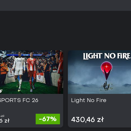
C
SPORTS FC 26
Light No Fire
 zł
-67%
430,46 zł
6 zł