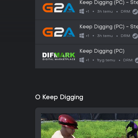
Keep Digging (PC) - S
3h temu
+1
DRM:
Keep Digging (PC) - S
3h temu
+1
DRM:
Keep Digging (PC)
1tyg temu
+1
DRM:
O Keep Digging