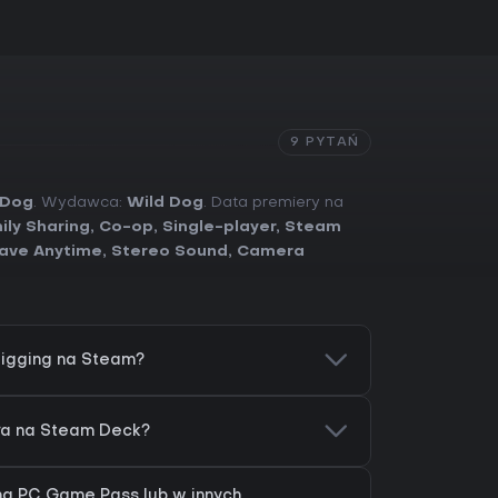
9 PYTAŃ
 Dog
. Wydawca:
Wild Dog
. Data premiery na
ily Sharing
,
Co-op
,
Single-player
,
Steam
ave Anytime
,
Stereo Sound
,
Camera
igging na Steam?
ła na Steam Deck?
na PC Game Pass lub w innych