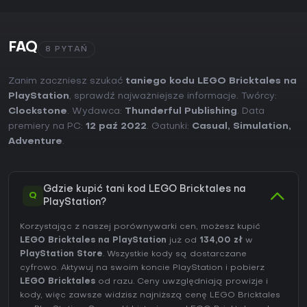
FAQ
8 PYTAŃ
Zanim zaczniesz szukać
taniego kodu LEGO Bricktales na
PlayStation
, sprawdź najważniejsze informacje. Twórcy:
Clockstone
. Wydawca:
Thunderful Publishing
. Data
premiery na PC:
12 paź 2022
. Gatunki:
Casual
,
Simulation
,
Adventure
.
Gdzie kupić tani kod LEGO Bricktales na
Q
PlayStation?
Korzystając z naszej porównywarki cen, możesz kupić
LEGO Bricktales na PlayStation
już od
134,00 zł
w
PlayStation Store
. Wszystkie kody są dostarczane
cyfrowo. Aktywuj na swoim koncie PlayStation i pobierz
LEGO Bricktales
od razu. Ceny uwzględniają prowizje i
kody, więc zawsze widzisz najniższą cenę LEGO Bricktales