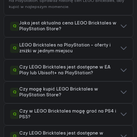
na
PlayStation
. Sprawdź
historię cen LEGO Bricktales
, aby
kupić w najlepszym momencie.
Jaka jest aktualna cena LEGO Bricktales w
Q
PlayStation Store?
LEGO Bricktales na PlayStation - oferty i
Q
zniżki w jednym miejscu
Czy LEGO Bricktales jest dostępne w EA
Q
Play lub Ubisoft+ na PlayStation?
Czy mogę kupić LEGO Bricktales w
Q
PlayStation Store?
Czy w LEGO Bricktales mogę grać na PS4 i
Q
PS5?
Czy LEGO Bricktales jest dostępne w
Q