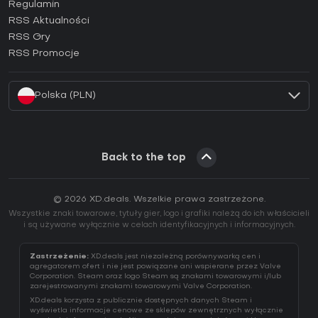
Regulamin
Jak aktywować klucz GOG (CD Key)?
RSS Aktualności
Jak aktywować klucz Ubisoft Connect (CD Key)?
RSS Gry
Jak aktywować klucz EA App (CD Key)?
RSS Promocje
Jak aktywować klucz Battle.net (CD Key)?
Polska (PLN)
Back to the top
© 2026 XD.deals. Wszelkie prawa zastrzeżone.
Wszystkie znaki towarowe, tytuły gier, logo i grafiki należą do ich właścicieli
i są używane wyłącznie w celach identyfikacyjnych i informacyjnych.
Zastrzeżenie:
XD.deals jest niezależną porównywarką cen i
agregatorem ofert i nie jest powiązane ani wspierane przez Valve
Corporation. Steam oraz logo Steam są znakami towarowymi i/lub
zarejestrowanymi znakami towarowymi Valve Corporation.
XD.deals korzysta z publicznie dostępnych danych Steam i
wyświetla informacje cenowe ze sklepów zewnętrznych wyłącznie