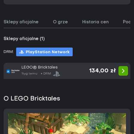
Sklepy oficjalne
O grze
Historia cen
Podo
Sklepy oficjalne (1)
DRM:
PlayStation Network
LEGO® Bricktales
134,00 zł
1tyg temu
DRM:
O LEGO Bricktales