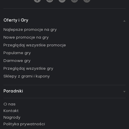
Oferty i Gry
Najlepsze promocje na gry
Nowe promocje na gry
Przeglądaj wszystkie promocje
Popularne gry
Darmowe gry
Przeglądaj wszystkie gry
Sklepy z grami i kupony
Poradniki
FAQ
O nas
Poradniki
Kontakt
Jak aktywować klucz Steam (CD Key)?
Nagrody
Jak aktywować klucz Epic Games (CD Key)?
Polityka prywatności