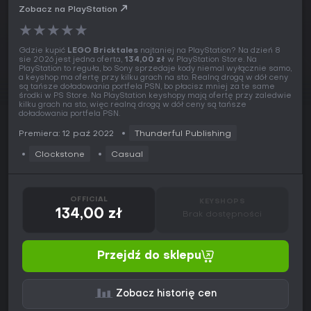
Zobacz na PlayStation
★
★
★
★
★
Gdzie kupić
LEGO Bricktales
najtaniej na PlayStation? Na dzień 8
sie 2026 jest jedna oferta,
134,00 zł
w PlayStation Store. Na
PlayStation to reguła, bo Sony sprzedaje kody niemal wyłącznie samo,
a keyshop ma ofertę przy kilku grach na sto. Realną drogą w dół ceny
są tańsze doładowania portfela PSN, bo płacisz mniej za te same
środki w PS Store. Na PlayStation keyshopy mają ofertę przy zaledwie
kilku grach na sto, więc realną drogą w dół ceny są tańsze
doładowania portfela PSN.
Premiera: 12 paź 2022
Thunderful Publishing
Clockstone
Casual
OFFICIAL
KEYSHOPS
134,00 zł
Brak dostępności
Przejdź do sklepu
Zobacz historię cen