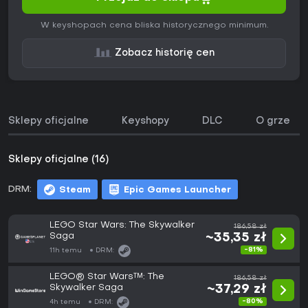
W keyshopach cena bliska historycznego minimum.
Zobacz historię cen
Sklepy oficjalne
Keyshopy
DLC
O grze
Sklepy oficjalne (16)
DRM:
Steam
Epic Games Launcher
LEGO Star Wars: The Skywalker
186,58 zł
Saga
~35,35 zł
-81%
11h temu
DRM:
LEGO® Star Wars™: The
186,58 zł
Skywalker Saga
~37,29 zł
-80%
4h temu
DRM: