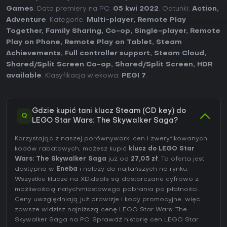
Games
. Data premiery na PC:
05 kwi 2022
. Gatunki:
Action
,
Adventure
. Kategorie:
Multi-player
,
Remote Play
Together
,
Family Sharing
,
Co-op
,
Single-player
,
Remote
Play on Phone
,
Remote Play on Tablet
,
Steam
Achievements
,
Full controller support
,
Steam Cloud
,
Shared/Split Screen Co-op
,
Shared/Split Screen
,
HDR
available
. Klasyfikacja wiekowa:
PEGI 7
.
Gdzie kupić tani klucz Steam (CD key) do
Q
LEGO Star Wars: The Skywalker Saga?
Korzystając z naszej porównywarki cen i zweryfikowanych
kodów rabatowych, możesz kupić
klucz do LEGO Star
Wars: The Skywalker Saga
już od
27,05 zł
. Ta oferta jest
dostępna w
Eneba
i należy do najtańszych na rynku.
Wszystkie klucze na XD.deals są dostarczane cyfrowo z
możliwością natychmiastowego pobrania po płatności.
Ceny uwzględniają już prowizje i kody promocyjne, więc
zawsze widzisz najniższą cenę LEGO Star Wars: The
Skywalker Saga na
PC
. Sprawdź
historię cen LEGO Star