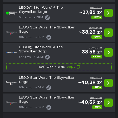
LEGO® Star Wars™: The
215,01 zł
Skywalker Saga
~37,85 zł
-82%
5h temu
DRM:
LEGO Star Wars: The Skywalker
200,64 zł
Saga
~38,23 zł
-80%
10h temu
DRM:
LEGO® Star Wars™: The
229,00 zł
Skywalker Saga
38,68 zł
-83%
5h temu
DRM:
copy
-10% with XDD10
LEGO Star Wars: The Skywalker
215,01 zł
Saga
~40,39 zł
-81%
10h temu
DRM:
LEGO Star Wars: The Skywalker
215,01 zł
Saga
~40,39 zł
-81%
10h temu
DRM: