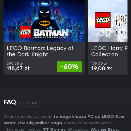
LEGO Batman: Legacy of
LEGO Harry Po
the Dark Knight
Collection
296,68 zł
159,00 zł
-60%
118,67 zł
19,08 zł
FAQ
9 PYTAŃ
Zanim zaczniesz szukać
taniego klucza PC do LEGO Star
Wars: The Skywalker Saga
, sprawdź najważniejsze
informacje. Twórcy:
TT Games
. Wydawca:
Warner Bros.