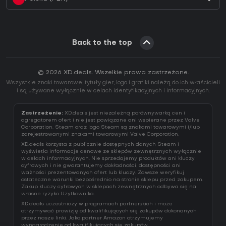
Back to the top
© 2026 XD.deals. Wszelkie prawa zastrzeżone.
Wszystkie znaki towarowe, tytuły gier, logo i grafiki należą do ich właścicieli
i są używane wyłącznie w celach identyfikacyjnych i informacyjnych.
Zastrzeżenie:
XD.deals jest niezależną porównywarką cen i
agregatorem ofert i nie jest powiązane ani wspierane przez Valve
Corporation. Steam oraz logo Steam są znakami towarowymi i/lub
zarejestrowanymi znakami towarowymi Valve Corporation.
XD.deals korzysta z publicznie dostępnych danych Steam i
wyświetla informacje cenowe ze sklepów zewnętrznych wyłącznie
w celach informacyjnych. Nie sprzedajemy produktów ani kluczy
cyfrowych i nie gwarantujemy dokładności, dostępności ani
ważności prezentowanych ofert lub kluczy. Zawsze weryfikuj
ostateczne warunki bezpośrednio na stronie sklepu przed zakupem.
Zakup kluczy cyfrowych w sklepach zewnętrznych odbywa się na
własne ryzyko Użytkownika.
XD.deals uczestniczy w programach partnerskich i może
otrzymywać prowizję od kwalifikujących się zakupów dokonanych
przez nasze linki. Jako partner Amazon otrzymujemy
wynagrodzenie od kwalifikujących się zakupów.