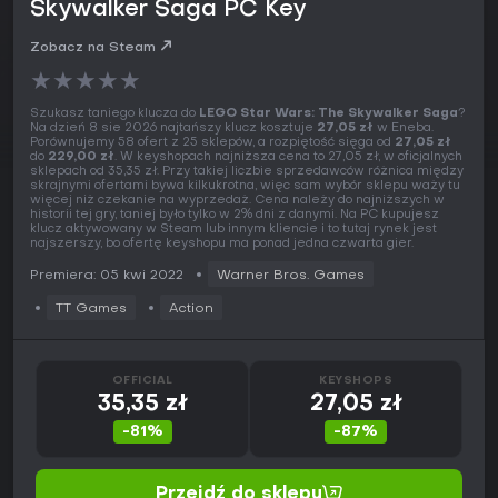
Skywalker Saga PC Key
Zobacz na Steam
★
★
★
★
★
Szukasz taniego klucza do
LEGO Star Wars: The Skywalker Saga
?
Na dzień 8 sie 2026 najtańszy klucz kosztuje
27,05 zł
w Eneba.
Porównujemy 58 ofert z 25 sklepów, a rozpiętość sięga od
27,05 zł
do
229,00 zł
. W keyshopach najniższa cena to 27,05 zł, w oficjalnych
sklepach od 35,35 zł. Przy takiej liczbie sprzedawców różnica między
skrajnymi ofertami bywa kilkukrotna, więc sam wybór sklepu waży tu
więcej niż czekanie na wyprzedaż. Cena należy do najniższych w
historii tej gry, taniej było tylko w 2% dni z danymi. Na PC kupujesz
klucz aktywowany w Steam lub innym kliencie i to tutaj rynek jest
najszerszy, bo ofertę keyshopu ma ponad jedna czwarta gier.
Premiera: 05 kwi 2022
Warner Bros. Games
TT Games
Action
OFFICIAL
KEYSHOPS
35,35 zł
27,05 zł
-81%
-87%
Przejdź do sklepu