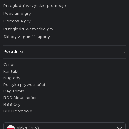
Przeglądaj wszystkie promocje
Popularne gry
Darmowe gry
Przeglądaj wszystkie gry
Sklepy z grami i kupony
Poradniki
FAQ
O nas
Poradniki
Kontakt
Jak aktywować klucz Steam (CD Key)?
Nagrody
Jak aktywować klucz Epic Games (CD Key)?
Polityka prywatności
Regulamin
Jak aktywować klucz GOG (CD Key)?
RSS Aktualności
Jak aktywować klucz Ubisoft Connect (CD Key)?
RSS Gry
Jak aktywować klucz EA App (CD Key)?
RSS Promocje
Jak aktywować klucz Battle.net (CD Key)?
Polska (PLN)