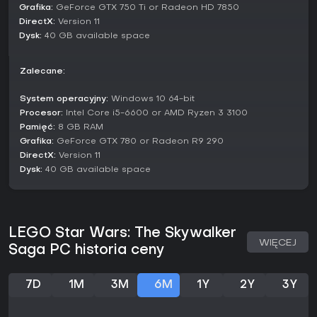
Grafika:
GeForce GTX 750 Ti or Radeon HD 7850
DirectX:
Ulepszanie umiejętności za zebrane Kyber Bricks
Version 11
Pilotowanie pojazdów w kosmosie i na lądzie
Dysk:
40 GB available space
Przełączanie postaci do rozwiązywania zagadek
środowiskowych
Zalecane:
Czy warto grać?
System operacyjny:
Windows 10 64-bit
Według opinii graczy LEGO Star Wars: The Skywalker Saga
Procesor:
Intel Core i5-6600 or AMD Ryzen 3 3100
ma na Steamie ocenę Very Positive z 89% pozytywnych
Pamięć:
8 GB RAM
recenzji spośród ponad 37 000 (stan na 2026 rok) oraz 82
punkty na OpenCritic. Ostatnie recenzje trzymają poziom
Grafika:
GeForce GTX 780 or Radeon R9 290
85% pozytywów. Tytuł idealnie pasuje do fanów
DirectX:
Version 11
casualowych action-adventure z humorem i elementami
Dysk:
40 GB available space
zbieractwa, szczególnie miłośnikom Star Wars.
Od DLC z 2023 roku nie pojawiły się duże aktualizacje, ale
podstawowa rozgrywka jest dopracowana i treściwa. Jeśli
wolisz relaksującą zabawę zamiast hardcore'owych
LEGO Star Wars: The Skywalker
wyzwań, to świetny wybór na solo czy co-op, choć poziomy
WIĘCEJ
Saga PC historia ceny
są krótsze niż w starszych grach LEGO.
7D
1M
3M
6M
1Y
2Y
3Y