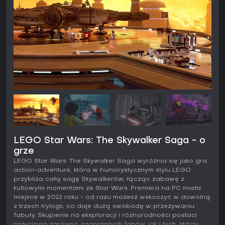
LEGO Star Wars: The Skywalker Saga - o
grze
LEGO Star Wars: The Skywalker Saga wyróżnia się jako gra
action-adventure, która w humorystycznym stylu LEGO
przybliża całą sagę Skywalkerów, łącząc zabawę z
kultowymi momentami ze Star Wars. Premiera na PC miała
miejsce w 2022 roku - od razu możesz wskoczyć w dowolną
z trzech trylogii, co daje dużą swobodę w przeżywaniu
fabuły. Skupienie na eksploracji i różnorodności postaci
przyciąga zarówno zagorzałych fanów, jak i tych, którzy