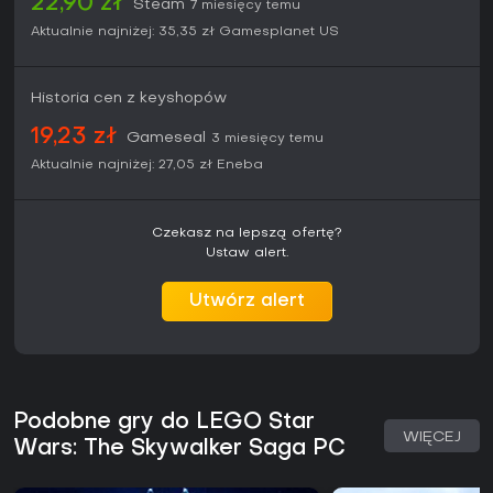
22,90 zł
Steam
7 miesięcy temu
Aktualnie najniżej:
35,35 zł
Gamesplanet US
Historia cen z keyshopów
19,23 zł
Gameseal
3 miesięcy temu
Aktualnie najniżej:
27,05 zł
Eneba
Czekasz na lepszą ofertę?
Ustaw alert.
Utwórz alert
Podobne gry do LEGO Star
WIĘCEJ
Wars: The Skywalker Saga PC