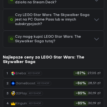
Q
działa na Steam Deck?
Czy LEGO Star Wars: The Skywalker Saga
Q
jest na PC Game Pass lub w innych
subskrypcjach?
Czy mogę kupić LEGO Star Wars: The
Q
Skywalker Saga tutaj?
Najlepsze ceny za LEGO Star Wars: The
Skywalker Saga
27,05 zł
1
Eneba
-87%
KEYSHOP
28,51 zł
2
GameBoost
-86%
KEYSHOP
30,19 zł
3
G2Play
-85%
KEYSHOP
30,19 zł
4
Kinguin
-85%
KEYSHOP