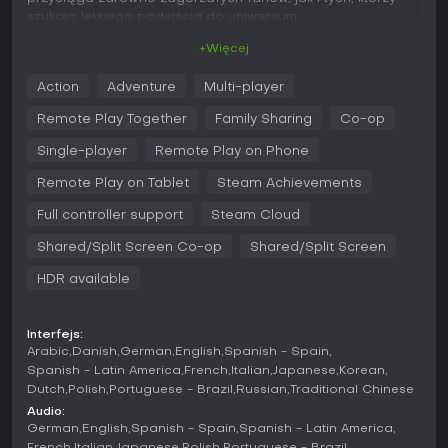
szukają lekkiego podejścia do uniwersum.
+Więcej
Grywalność
W LEGO Star Wars: The Skywalker Saga podstawą
Action
Adventure
Multi-player
mechanik jest akcja w widoku trzecioosobowym - sterujesz
postaciami, rozwiązując zagadki, walcząc z wrogami i
Remote Play Together
Family Sharing
Co-op
przemierzając lokacje. Walka opiera się na łączeniu ataków
w combo, precyzyjnym celowaniu z blasterów czy używaniu
Single-player
Remote Play on Phone
mieczy świetlnych i Mocy jako Jedi. Eksploracja jest
Remote Play on Tablet
Steam Achievements
kluczowa: zbieranie Kyber Bricks odblokowuje ulepszenia
zdolności w klasach takich jak Jedi, Scoundrel czy Bounty
Full controller support
Steam Cloud
Hunter. Sekcje pojazdowe pozwalają pilotować ponad 100
statków i pojazdów lądowych, tocząc walki w kosmosie czy
Shared/Split Screen Co-op
Shared/Split Screen
abordażując giganty jak Super Star Destroyer.
HDR available
Gra stawia na regrywalność dzięki przełączaniu postaci -
dostępnych jest ponad 300, w tym bohaterowie i złoczyńcy.
Mechaniki dostosowują się do typów, np. Astromech Droids
Interfejs:
hakują terminale, a Protocol Droids tłumaczą języki. Zagadki
Arabic
Danish
German
English
Spanish - Spain
wymagają umiejętności konkretnych klas, co zachęca do
Spanish - Latin America
French
Italian
Japanese
Korean
eksperymentów podczas skakania między planetami i
Dutch
Polish
Portuguese - Brazil
Russian
Traditional Chinese
wykonywania zadań pobocznych.
Audio:
German
English
Spanish - Spain
Spanish - Latin America
Tryby gry