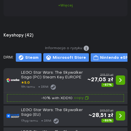
+Więcej
Keyshopy (42)
Informacja o ryzyku:
DRM:
Steam
Microsoft Store
Nintendo eSh
LEGO Star Wars: The Skywalker
215,01 zł
Saga (PC) Steam Key EUROPE
~27,05 zł
★
5.0
-87%
19h temu
DRM:
copy
-10% with XDD10
LEGO Star Wars: The Skywalker
213,07 zł
Saga (EU)
~28,51 zł
-86%
17tyg temu
DRM: