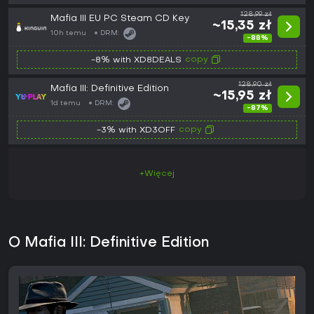
128,99 zł
Mafia III EU PC Steam CD Key
~15,35 zł
10h temu
DRM:
-88%
copy
-8% with XD8DEALS
128,90 zł
Mafia III: Definitive Edition
~15,95 zł
1d temu
DRM:
-87%
copy
-3% with XD3OFF
+Więcej
O Mafia III: Definitive Edition