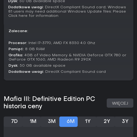
Kluczowe wątki to zdrada, napięcia rasowe i przestępczość
Dysk:
50 GB available space
zorganizowana, ukazane w cutscenach i dialogach w grze.
Dodatkowe uwagi:
DirectX Compliant Sound card; Windows
8.1 users may need additional Windows Update files: Please
Narracja zgłębia motywy rodziny i zemsty, a decyzje gracza
Click here for information
kształtują relacje z porucznikami i rozwój imperium.
Czy warto zagrać?
Zalecane:
Odbiór Mafia III: Definitive Edition jest mieszany - recenzje na
Steamie pokazują 60% pozytywnych spośród ponad 15 000
Procesor:
Intel I7-3770, AMD FX 8350 4.0 Ghz
ocen użytkowników. Wielu chwali wciągającą historię i
Pamięć:
8 GB RAM
klimatyczną oprawę, ale krytykują powtarzalność misji oraz
Grafika:
4GB of Video Memory & NVIDIA Geforce GTX 780 or
okazjonalne problemy techniczne, jak niedokładne
GeForce GTX 1060, AMD Radeon R9 290X
sterowanie.
Dysk:
50 GB available space
Dodatkowe uwagi:
DirectX Compliant Sound card
Jeśli lubisz fabularne action-adventure z otwartym światem,
swobodą eksploracji i zemstą w historycznym kontekście,
ten tytuł nadal się broni. Mniej pasuje tym, którzy szukają
zróżnicowanych pętli rozgrywki czy trybów multiplayer.
Obecnie gra nie dostaje aktualizacji, ale jej podstawowa
Mafia III: Definitive Edition PC
zawartość wciąż przyciąga fanów samotnych, story-driven
WIĘCEJ
historia ceny
doświadczeń.
7D
1M
3M
6M
1Y
2Y
3Y