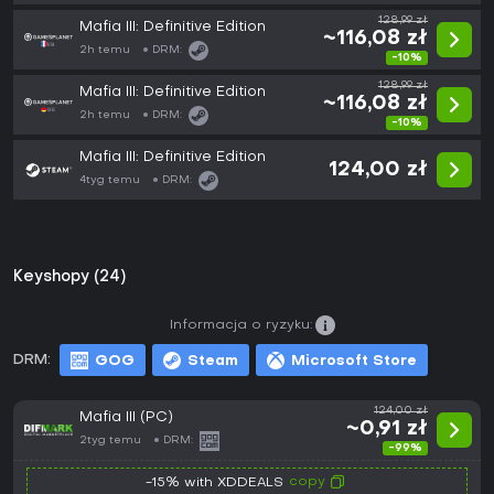
128,99 zł
Mafia III: Definitive Edition
~116,08 zł
2h temu
DRM:
-10%
128,99 zł
Mafia III: Definitive Edition
~116,08 zł
2h temu
DRM:
-10%
Mafia III: Definitive Edition
124,00 zł
4tyg temu
DRM:
Keyshopy (24)
Informacja o ryzyku:
DRM:
GOG
Steam
Microsoft Store
124,00 zł
Mafia III (PC)
~0,91 zł
2tyg temu
DRM:
-99%
copy
-15% with XDDEALS