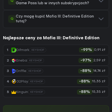
Q
Game Pass lub w innych subskrypcjach?
Czy mogę kupić Mafia III: Definitive Edition
Q
tutaj?
Najlepsze ceny za Mafia III: Definitive Edition
0,91 zł
1
Difmark
-99%
KEYSHOP
2,59 zł
2
Eneba
-97%
KEYSHOP
14,74 zł
3
Driffle
-88%
KEYSHOP
15,35 zł
4
G2Play
-88%
KEYSHOP
15,35 zł
5
Kinguin
-88%
KEYSHOP