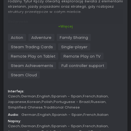
rodziny. Tytuł łączy otwartą eksplorację świata z elementami
strzelanin, jazdy pojazdami oraz strategii, gdy rozbijasz
struktury przestępcze w całym mieście.
Rozgrywka
+Więcej
W Mafia III: Definitive Edition podstawą rozgrywki są walki w
widoku TPP i eksploracja otwartego świata. Kierujesz
Action
Adventure
Family Sharing
Lincolnem Clayem, który eliminuje wrogów za pomocą broni
palnej, ataków wręcz czy taktyk skradankowych. Mechanika
Steam Trading Cards
Single-player
strzelanin stawia na osłony, gdzie precyzja i
pozycjonowanie są kluczowe w trakcie starć. Jazda
Remote Play on Tablet
Remote Play on TV
odgrywa ważną rolę dzięki realistycznemu prowadzeniu aut
Steam Achievements
Full controller support
- możesz przemierzać ulice miasta, ścigać cele lub uciekać
przed pościgami.
Steam Cloud
Mechaniki budowania imperium pozwalają przejmować
dzielnice, niszcząc rackets - np. przesłuchując
Interfejs:
informatorów czy demolując mienie wroga. Po zdobyciu
Czech
German
English
Spanish - Spain
French
Italian
dzielnicy przydzielasz ją jednemu z trzech poruczników,
Japanese
Korean
Polish
Portuguese - Brazil
Russian
reprezentujących różne frakcje z unikalnymi bonusami.
Simplified Chinese
Traditional Chinese
Wybór wpływa na lojalność i odblokowuje ulepszenia, jak
lepsze bronie czy modyfikacje pojazdów. Walka oferuje
Audio:
German
English
Spanish - Spain
French
Italian
opcje siłowego ataku lub cichych egzekucji z zaskoczenia,
Napisy:
co daje swobodę w realizacji misji.
Czech
German
English
Spanish - Spain
French
Italian