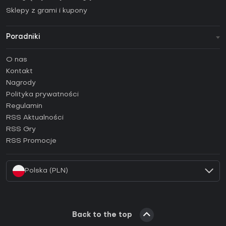
Sklepy z grami i kupony
Poradniki
FAQ
O nas
Poradniki
Kontakt
Jak aktywować klucz Steam (CD Key)?
Nagrody
Jak aktywować klucz Epic Games (CD Key)?
Polityka prywatności
Regulamin
Jak aktywować klucz GOG (CD Key)?
RSS Aktualności
Jak aktywować klucz Ubisoft Connect (CD Key)?
RSS Gry
Jak aktywować klucz EA App (CD Key)?
RSS Promocje
Jak aktywować klucz Battle.net (CD Key)?
Polska (PLN)
Back to the top