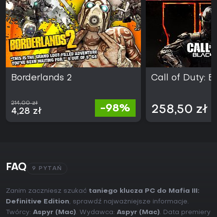
Borderlands 2
Call of Duty: B
214,00 zł
-98%
258,50 zł
4,28 zł
FAQ
9 PYTAŃ
Zanim zaczniesz szukać
taniego klucza PC do Mafia III:
Definitive Edition
, sprawdź najważniejsze informacje.
Twórcy:
Aspyr (Mac)
. Wydawca:
Aspyr (Mac)
. Data premiery