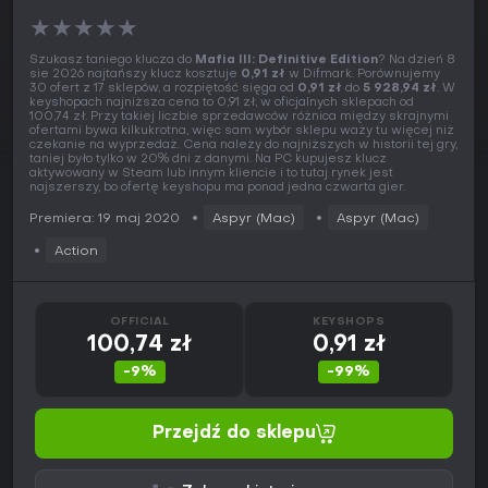
★
★
★
★
★
Szukasz taniego klucza do
Mafia III: Definitive Edition
? Na dzień 8
sie 2026 najtańszy klucz kosztuje
0,91 zł
w Difmark. Porównujemy
30 ofert z 17 sklepów, a rozpiętość sięga od
0,91 zł
do
5 928,94 zł
. W
keyshopach najniższa cena to 0,91 zł, w oficjalnych sklepach od
100,74 zł. Przy takiej liczbie sprzedawców różnica między skrajnymi
ofertami bywa kilkukrotna, więc sam wybór sklepu waży tu więcej niż
czekanie na wyprzedaż. Cena należy do najniższych w historii tej gry,
taniej było tylko w 20% dni z danymi. Na PC kupujesz klucz
aktywowany w Steam lub innym kliencie i to tutaj rynek jest
najszerszy, bo ofertę keyshopu ma ponad jedna czwarta gier.
Premiera: 19 maj 2020
Aspyr (Mac)
Aspyr (Mac)
Action
OFFICIAL
KEYSHOPS
100,74 zł
0,91 zł
-9%
-99%
Przejdź do sklepu