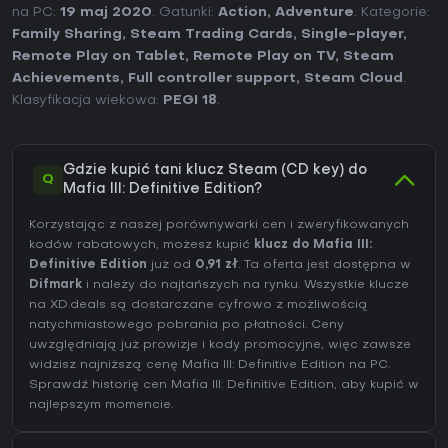
na PC:
19 maj 2020
. Gatunki:
Action
,
Adventure
. Kategorie:
Family Sharing
,
Steam Trading Cards
,
Single-player
,
Remote Play on Tablet
,
Remote Play on TV
,
Steam
Achievements
,
Full controller support
,
Steam Cloud
.
Klasyfikacja wiekowa:
PEGI 18
.
Gdzie kupić tani klucz Steam (CD key) do
Q
Mafia III: Definitive Edition?
Korzystając z naszej porównywarki cen i zweryfikowanych
kodów rabatowych, możesz kupić
klucz do Mafia III:
Definitive Edition
już od
0,91 zł
. Ta oferta jest dostępna w
Difmark
i należy do najtańszych na rynku. Wszystkie klucze
na XD.deals są dostarczane cyfrowo z możliwością
natychmiastowego pobrania po płatności. Ceny
uwzględniają już prowizje i kody promocyjne, więc zawsze
widzisz najniższą cenę Mafia III: Definitive Edition na
PC
.
Sprawdź
historię cen Mafia III: Definitive Edition
, aby kupić w
najlepszym momencie.