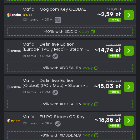
Mafia III Gog.com Key GLOBAL
128,99 zł
~2,59 zł
★
5.0
10h temu
DRM:
-97%
copy
-10% with XDD10
Mafia III Definitive Edition
128,90 zł
(Europe) (PC / Mac) - Steam -
~14,74 zł
Digital Key
-88%
1d temu
DRM:
copy
-6% with XDDEALS6
Mafia III Definitive Edition
128,90 zł
(Global) (PC / Mac) - Steam -
~15,03 zł
Digital Key
-88%
1d temu
DRM:
copy
-6% with XDDEALS6
128,99 zł
Mafia III EU PC Steam CD Key
~15,35 zł
10h temu
DRM:
-88%
copy
-8% with XD8DEALS