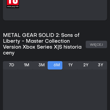
rozchodzenie się dźwięków.
Dodatkowe opcje pozwalają wziąć wroga na muszkę, by
zdobyć informacje lub wyposażenie, a także przeciągać
nieprzytomnych przeciwników w celu ukrycia ciał. System
nagradza eksperymentowanie z gadżetami i
pozycjonowaniem zamiast bezpośredniej konfrontacji.
METAL GEAR SOLID 2: Sons of
Tryby gry
Liberty - Master Collection
WIĘCEJ
Główną część stanowi kampania fabularna podzielona na
Version Xbox Series X|S historia
rozdziały Tanker, w których Solid Snake infiltruje statek, oraz
ceny
rozdziały Plant, gdzie Raiden atakuje morską platformę.
Obie części tworzą spójną, liniową historię bez elementów
wieloosobowych.
7D
1M
3M
6M
1Y
2Y
3Y
Dostępne są różne poziomy trudności, które wpływają na
czujność wrogów i zadawane przez nich obrażenia. Wersja
Master Collection zawiera również cyfrową książkę
scenariuszową oraz Master Book z informacjami o fabule i
postaciach, dostępne bezpośrednio z menu głównego.
Fabuła i świat gry
Akcja rozgrywa się podczas dwóch incydentów - w 2007 i
2009 roku. Solid Snake tropi prototyp nowej Metal Gear na