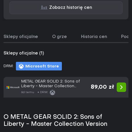
Zobacz historię cen
Sklepy oficjalne
O grze
Historia cen
Podo
Sklepy oficjalne (1)
DRM:
Microsoft Store
METAL GEAR SOLID 2: Sons of
Liberty - Master Collection
89,00 zł
Version
6d temu
DRM:
O METAL GEAR SOLID 2: Sons of
Liberty - Master Collection Version