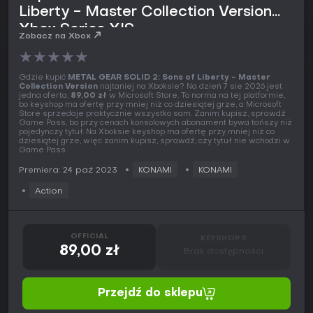
Liberty - Master Collection Version
Xbox Series X|S
Zobacz na Xbox
★
★
★
★
★
Gdzie kupić
METAL GEAR SOLID 2: Sons of Liberty - Master
Collection Version
najtaniej na Xboksie? Na dzień 7 sie 2026 jest
jedna oferta,
89,00 zł
w Microsoft Store. To norma na tej platformie,
bo keyshop ma ofertę przy mniej niż co dziesiątej grze, a Microsoft
Store sprzedaje praktycznie wszystko sam. Zanim kupisz, sprawdź
Game Pass, bo przy cenach konsolowych abonament bywa tańszy niż
pojedynczy tytuł. Na Xboksie keyshop ma ofertę przy mniej niż co
dziesiątej grze, więc zanim kupisz, sprawdź, czy tytuł nie wchodzi w
Game Pass.
Premiera: 24 paź 2023
KONAMI
KONAMI
Action
OFFICIAL
KEYSHOPS
89,00 zł
Brak dostępności
Przejdź do sklepu