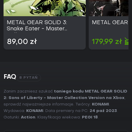
METAL GEAR SOLID 3:
METAL GEAR 
Snake Eater - Master
Collection Version
89,00 zł
179,99 zł
FAQ
8 PYTAŃ
Zanim zaczniesz szukać
taniego kodu METAL GEAR SOLID
2: Sons of Liberty - Master Collection Version na Xbox
,
sprawdź najważniejsze informacje. Twórcy:
KONAMI
.
Wydawca:
KONAMI
. Data premiery na PC:
24 paź 2023
.
Gatunki:
Action
. Klasyfikacja wiekowa:
PEGI 18
.