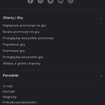
Oferty i Gry
Najlepsze promocje na gry
Nowe promocje na gry
Przeglądaj wszystkie promocje
Popularne gry
Darmowe gry
Przeglądaj wszystkie gry
Sklepy z grami i kupony
Poradniki
FAQ
O nas
Poradniki
Kontakt
Jak aktywować klucz Steam (CD Key)?
Nagrody
Jak aktywować klucz Epic Games (CD Key)?
Polityka prywatności