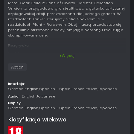
Metal Gear Solid 2: Sons of Liberty - Master Collection
Version to przygodowa gra stealthowa z gatunku taktycznej
szpiegowskiej akcji, przeznaczona dla jednego gracza. W
rozdziałach Tanker sterujemy Solid Snake'em, a w
rozdziałach Plant - Raidenem. Obaj muszą przedostać się
przez silnie strzeżone obiekty, omijając ochronę i realizując
skomplikowane cele.
Rozgrywka
Podstawą rozgrywki jest unikanie wykrycia podczas
+Więcej
przemieszczania się po liniowych lokacjach. Gracz może
poruszać się powoli, by zachować ciszę na hałaśliwych
Action
powierzchniach, zwisać z poręczy czy wykonywać szybkie
przewroty. Celowanie z perspektywy pierwszej osoby
pozwala precyzyjnie trafiać w newralgiczne punkty lub
Interfejs:
rozpraszać strażników przedmiotami, które oddziałują ze
German
English
Spanish - Spain
French
Italian
Japanese
środowiskiem.
Audio:
English
Japanese
Przeciwnicy działają w grupach i koordynują swoje ruchy -
Napisy:
wzywają wsparcie przez radio i próbują oskrzydlić gracza.
German
English
Spanish - Spain
French
Italian
Japanese
Można unieszkodliwić ich komunikację, niszcząc radia,
korzystać z osłon do szybkich kontrataków lub stosować
Klasyfikacja wiekowa
metody bezkrwawe, takie jak strzałki usypiające i
paralizatory. Warunki otoczenia, w tym pogoda i
temperatura, wpływają na zachowanie strażników oraz