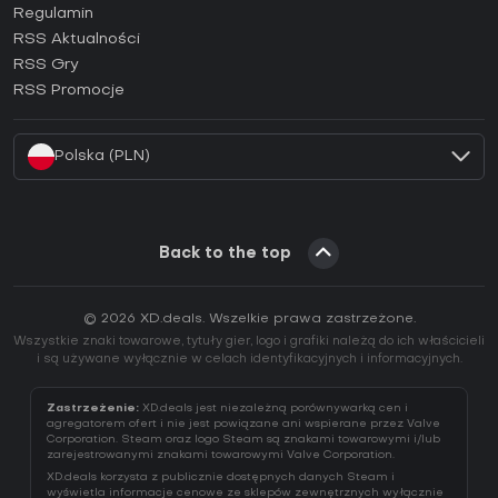
Regulamin
Jak aktywować klucz GOG (CD Key)?
RSS Aktualności
Jak aktywować klucz Ubisoft Connect (CD Key)?
RSS Gry
Jak aktywować klucz EA App (CD Key)?
RSS Promocje
Jak aktywować klucz Battle.net (CD Key)?
Polska (PLN)
Back to the top
© 2026 XD.deals. Wszelkie prawa zastrzeżone.
Wszystkie znaki towarowe, tytuły gier, logo i grafiki należą do ich właścicieli
i są używane wyłącznie w celach identyfikacyjnych i informacyjnych.
Zastrzeżenie:
XD.deals jest niezależną porównywarką cen i
agregatorem ofert i nie jest powiązane ani wspierane przez Valve
Corporation. Steam oraz logo Steam są znakami towarowymi i/lub
zarejestrowanymi znakami towarowymi Valve Corporation.
XD.deals korzysta z publicznie dostępnych danych Steam i
wyświetla informacje cenowe ze sklepów zewnętrznych wyłącznie