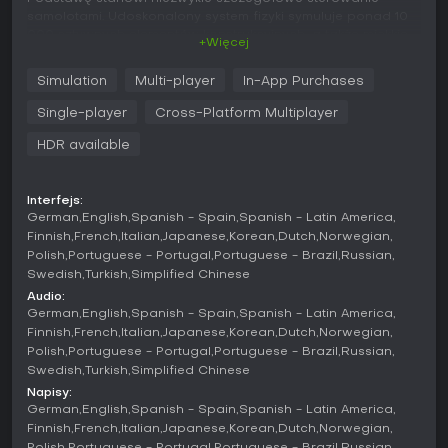
samolotami. Udoskonalony system fizyki symuluje ponad 10
000 sztywnych elementów konstrukcyjnych, a także miękkie
+Więcej
obiekty, takie jak liny czy tkaniny. Interakcje z podłożem i
wodą zostały dopracowane, a rozbudowane układy
Simulation
Multi-player
In-App Purchases
elektryczne, pneumatyczne, paliwowe i hydrauliczne
wpływają na zachowanie maszyny. Dodatkową głębię
Single-player
Cross-Platform Multiplayer
zapewniają awionika Universal UNS-1 FMS oraz Honeywell
Primus Epic 2.
HDR available
Planowanie lotu to jeden z kluczowych elementów rozgrywki.
Wbudowane narzędzie obsługuje mapy IFR i VFR, oblicza
Interfejs:
trasy i zużycie paliwa, a także uwzględnia procedury ETOPS
German
English
Spanish - Spain
Spanish - Latin America
na długich dystansach. Planistę można uruchomić zarówno
Finnish
French
Italian
Japanese
Korean
Dutch
Norwegian
w grze, jak i na urządzeniach mobilnych lub w
Polish
Portuguese - Portugal
Portuguese - Brazil
Russian
przeglądarce. Przed startem dostępna jest inspekcja
Swedish
Turkish
Simplified Chinese
samolotu oraz spacer wokół maszyny.
Audio:
German
English
Spanish - Spain
Spanish - Latin America
Świat gry opiera się na cyfrowej kopii Ziemi z ulepszonymi
Finnish
French
Italian
Japanese
Korean
Dutch
Norwegian
mapami wysokościowymi, modelami miast w technologii TIN
Polish
Portuguese - Portugal
Portuguese - Brazil
Russian
oraz fotogrametrią obejmującą ponad 100 000 kilometrów
Swedish
Turkish
Simplified Chinese
kwadratowych terenu. Zmiany pór roku wpływają na
roślinność w 27 biomach, a fotometryczne oświetlenie i
Napisy:
zjawiska pogodowe, w tym zorze polarne, tworzą
German
English
Spanish - Spain
Spanish - Latin America
dynamiczną atmosferę.
Finnish
French
Italian
Japanese
Korean
Dutch
Norwegian