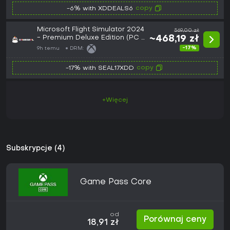
Digital Key
copy
-6% with XDDEALS6
Microsoft Flight Simulator 2024
569,00 zł
- Premium Deluxe Edition (PC /
~468,19 zł
Xbox Series X|S) Microsoft
-17%
9h temu
DRM:
Store Key - GLOBAL
copy
-17% with SEAL17XDD
+Więcej
Subskrypcje (4)
Game Pass Core
od
Porównaj ceny
18,91 zł