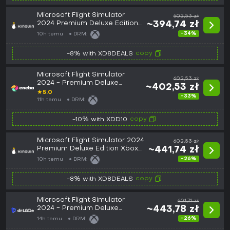
Microsoft Flight Simulator
602,53 zł
2024 Premium Deluxe Edition
~394,74 zł
EU Xbox Series X|S / PC CD
-34%
10h temu
DRM:
Key
copy
-8% with XD8DEALS
Microsoft Flight Simulator
602,53 zł
2024 - Premium Deluxe
~402,53 zł
Edition (PC/Xbox Series X|S)
★
5.0
-33%
XBOX LIVE Key GLOBAL
11h temu
DRM:
copy
-10% with XDD10
Microsoft Flight Simulator 2024
602,53 zł
Premium Deluxe Edition Xbox
~441,74 zł
Series X|S / PC CD Key
-26%
10h temu
DRM:
copy
-8% with XD8DEALS
Microsoft Flight Simulator
601,71 zł
2024 - Premium Deluxe
~443,78 zł
Edition (Global) (PC / Xbox
-26%
14h temu
DRM:
Series X|S) - Xbox Live -