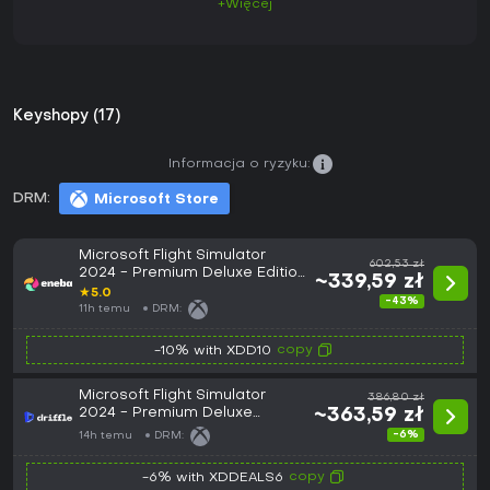
+Więcej
Keyshopy (17)
Informacja o ryzyku:
DRM:
Microsoft Store
Microsoft Flight Simulator
602,53 zł
2024 - Premium Deluxe Edition
~339,59 zł
(PC/Xbox Series X|S) XBOX
★
5.0
-43%
LIVE Key EUROPE
11h temu
DRM:
copy
-10% with XDD10
Microsoft Flight Simulator
386,80 zł
2024 - Premium Deluxe
~363,59 zł
Edition (Europe) (PC / Xbox
-6%
14h temu
DRM:
Series X|S) - Xbox Live -
Digital Key
copy
-6% with XDDEALS6