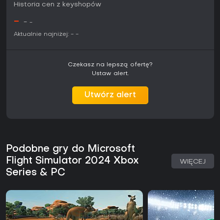
Historia cen z keyshopów
Flight Simulator 2024 oferuje dużą wartość. Entuzjaści
lotnictwa oraz osoby szukające połączenia edukacji z
-
-
-
elementami rywalizacji znajdą tu wiele godzin rozgrywki.
Gracze casualowi mogą jednak uznać mechaniki za zbyt
Aktualnie najniżej:
-
-
wymagające. Dostępna jest darmowa wersja próbna,
pozwalająca sprawdzić, czy systemy gry odpowiadają
Twoim oczekiwaniom.
Czekasz na lepszą ofertę?
Ustaw alert.
Utwórz alert
Podobne gry do Microsoft
Flight Simulator 2024 Xbox
WIĘCEJ
Series & PC