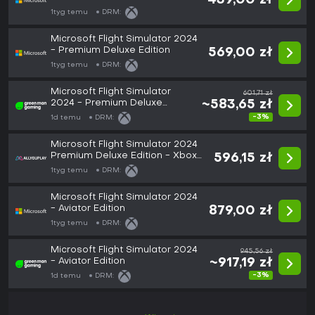
439,00 zł
1tyg temu
DRM:
Microsoft Flight Simulator 2024
- Premium Deluxe Edition
569,00 zł
1tyg temu
DRM:
Microsoft Flight Simulator
601,71 zł
2024 - Premium Deluxe
~583,65 zł
Edition
-3%
1d temu
DRM:
Microsoft Flight Simulator 2024
Premium Deluxe Edition - Xbox
596,15 zł
Series X
1tyg temu
DRM:
Microsoft Flight Simulator 2024
- Aviator Edition
879,00 zł
1tyg temu
DRM:
Microsoft Flight Simulator 2024
945,56 zł
- Aviator Edition
~917,19 zł
-3%
1d temu
DRM: