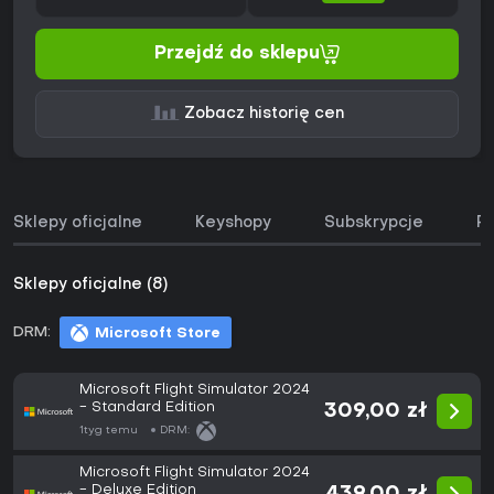
Przejdź do sklepu
Zobacz historię cen
Sklepy oficjalne
Keyshopy
Subskrypcje
Pa
Sklepy oficjalne (8)
DRM:
Microsoft Store
Microsoft Flight Simulator 2024
- Standard Edition
309,00 zł
1tyg temu
DRM:
Microsoft Flight Simulator 2024
- Deluxe Edition