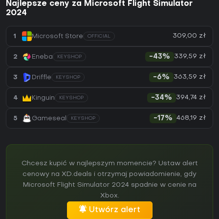
Najlepsze ceny za Microsoft Flight Simulator
2024
309,00 zł
1
Microsoft Store
OFFICIAL
339,59 zł
2
Eneba
-43%
KEYSHOP
363,59 zł
3
Driffle
-6%
KEYSHOP
394,74 zł
4
Kinguin
-34%
KEYSHOP
468,19 zł
5
Gameseal
-17%
KEYSHOP
Chcesz kupić w najlepszym momencie? Ustaw alert
cenowy na XD.deals i otrzymaj powiadomienie, gdy
Microsoft Flight Simulator 2024 spadnie w cenie na
Xbox.
Utwórz alert