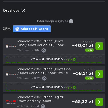
Keyshopy (3)
Informacja o ryzyku:
DRM:
Microsoft Store
Minecraft 2017 Edition (Xbox
43,32 zł
One / Xbox Series X|S) Xbox
~40,01 zł
Live Key - GLOBAL
-7%
11h temu
DRM:
copy
-17% with SEAL17XDD
Minecraft 2017 Edition (Xbox One
63,34 zł
/ Xbox Series X|S) Xbox Live Key
~58,51 zł
- EU
-7%
12h temu
DRM:
copy
-17% with SEAL17XDD
Minecraft 2017 Edition Digital
Download Key (Xbox
~65,32 zł
One/Series X): Europe (Europe)
6h temu
DRM: