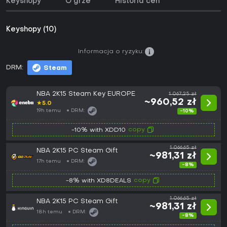
Keyshopy
O grze
Historia cen
Keyshopy (10)
Informacja o ryzyku:
DRM:
Steam
NBA 2K15 Steam Key EUROPE
1 067,25 zł
~960,52 zł
★
5.0
19h temu
DRM:
-10%
copy
-10% with XDD10
1 066,65 zł
NBA 2K15 PC Steam Gift
~981,31 zł
17h temu
DRM:
-8%
copy
-8% with XD8DEALS
1 066,65 zł
NBA 2K15 PC Steam Gift
~981,31 zł
18h temu
DRM:
-8%