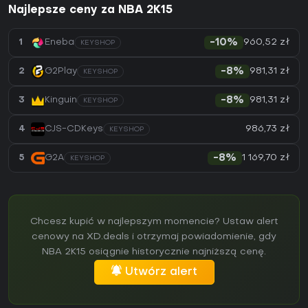
Najlepsze ceny za NBA 2K15
960,52 zł
1
Eneba
-10%
KEYSHOP
981,31 zł
2
G2Play
-8%
KEYSHOP
981,31 zł
3
Kinguin
-8%
KEYSHOP
986,73 zł
4
CJS-CDKeys
KEYSHOP
1 169,70 zł
5
G2A
-8%
KEYSHOP
Chcesz kupić w najlepszym momencie? Ustaw alert
cenowy na XD.deals i otrzymaj powiadomienie, gdy
NBA 2K15 osiągnie historycznie najniższą cenę.
Utwórz alert