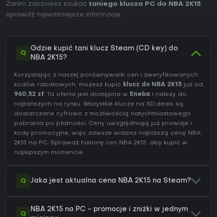
Zanim zaczniesz szukać
taniego klucza PC do NBA 2K15
,
sprawdź najważniejsze informacje.
Gdzie kupić tani klucz Steam (CD key) do
Q
NBA 2K15?
Korzystając z naszej porównywarki cen i zweryfikowanych
kodów rabatowych, możesz kupić
klucz do NBA 2K15
już od
960,52 zł
. Ta oferta jest dostępna w
Eneba
i należy do
najtańszych na rynku. Wszystkie klucze na XD.deals są
dostarczane cyfrowo z możliwością natychmiastowego
pobrania po płatności. Ceny uwzględniają już prowizje i
kody promocyjne, więc zawsze widzisz najniższą cenę NBA
2K15 na
PC
. Sprawdź
historię cen NBA 2K15
, aby kupić w
najlepszym momencie.
Q
Jaka jest aktualna cena NBA 2K15 na Steam?
NBA 2K15 na PC - promocje i zniżki w jednym
Q