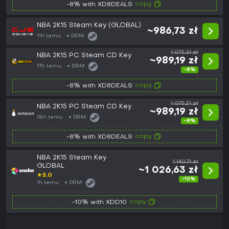
copy
-8% with XD8DEALS
NBA 2K15 Steam Key (GLOBAL)
~986,73 zł
11h temu
DRM:
1 075,21 zł
NBA 2K15 PC Steam CD Key
~989,19 zł
17h temu
DRM:
-8%
copy
-8% with XD8DEALS
1 075,21 zł
NBA 2K15 PC Steam CD Key
~989,19 zł
18h temu
DRM:
-8%
copy
-8% with XD8DEALS
NBA 2K15 Steam Key
1 140,71 zł
GLOBAL
~1 026,63 zł
★
5.0
-10%
1h temu
DRM:
copy
-10% with XDD10