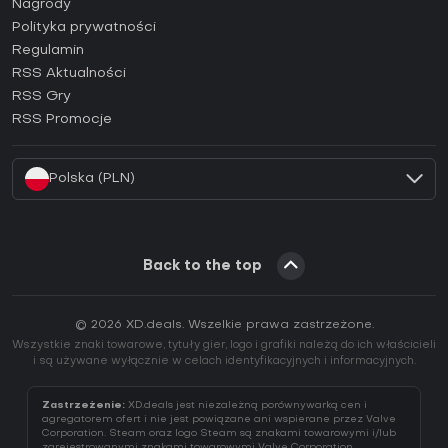
Nagrody
Jak aktywować klucz Epic Games (CD Key)?
Polityka prywatności
Regulamin
Jak aktywować klucz GOG (CD Key)?
RSS Aktualności
Jak aktywować klucz Ubisoft Connect (CD Key)?
RSS Gry
Jak aktywować klucz EA App (CD Key)?
RSS Promocje
Jak aktywować klucz Battle.net (CD Key)?
Polska (PLN)
Back to the top
© 2026 XD.deals. Wszelkie prawa zastrzeżone.
Wszystkie znaki towarowe, tytuły gier, logo i grafiki należą do ich właścicieli
i są używane wyłącznie w celach identyfikacyjnych i informacyjnych.
Zastrzeżenie:
XD.deals jest niezależną porównywarką cen i
agregatorem ofert i nie jest powiązane ani wspierane przez Valve
Corporation. Steam oraz logo Steam są znakami towarowymi i/lub
zarejestrowanymi znakami towarowymi Valve Corporation.