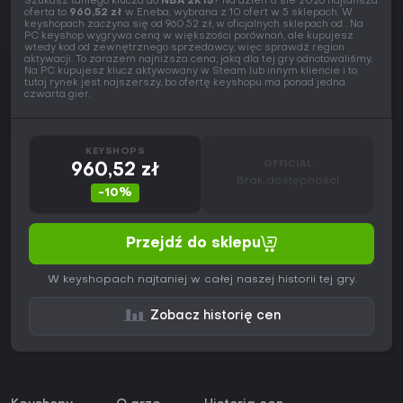
Szukasz taniego klucza do
NBA 2K15
? Na dzień 8 sie 2026 najtańsza
oferta to
960,52 zł
w Eneba, wybrana z 10 ofert w 5 sklepach. W
keyshopach zaczyna się od 960,52 zł, w oficjalnych sklepach od . Na
PC keyshop wygrywa ceną w większości porównań, ale kupujesz
wtedy kod od zewnętrznego sprzedawcy, więc sprawdź region
aktywacji. To zarazem najniższa cena, jaką dla tej gry odnotowaliśmy.
Na PC kupujesz klucz aktywowany w Steam lub innym kliencie i to
tutaj rynek jest najszerszy, bo ofertę keyshopu ma ponad jedna
czwarta gier.
KEYSHOPS
OFFICIAL
960,52 zł
Brak dostępności
-10%
Przejdź do sklepu
W keyshopach najtaniej w całej naszej historii tej gry.
Zobacz historię cen