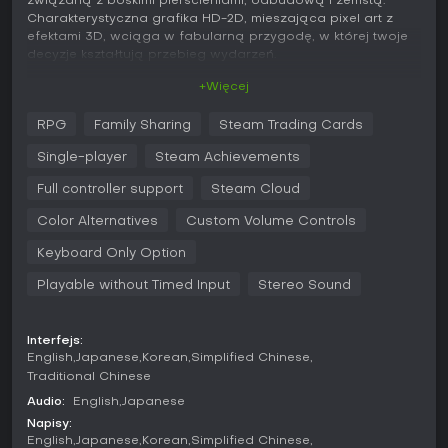
związaną z boskimi pierścieniami, odbudową i zemstą.
Charakterystyczna grafika HD-2D, mieszająca pixel art z
efektami 3D, wciąga w fabularną przygodę, w której twoje
decyzje kształtują przebieg wydarzeń.
+Więcej
Rozgrywka
W
OCTOPATH TRAVELER 0
mechaniki skupiają się na
RPG
Family Sharing
Steam Trading Cards
eksploracji, strategicznym starciu i budowaniu społeczności.
Przemierzasz krainę za pomocą Path Actions, dzięki którym
Single-player
Steam Achievements
interagujesz z otoczeniem - zapraszasz postacie do swojej
osady, wyzwalasz potyczki lub zdobywasz przedmioty. Walki
Full controller support
Steam Cloud
opierają się na systemie Break and Boost: osłabiasz obronę
Color Alternatives
Custom Volume Controls
wrogów i wzmacniasz ataki, by zyskać przewagę. Nowy
system umiejętności pozwala sojusznikom uczyć się i dzielić
Keyboard Only Option
akcjami, pogłębiając personalizację drużyny.
Playable without Timed Input
Stereo Sound
Tworzenie postaci obejmuje wygląd protagonisty, głos,
ruchy i nawet ulubione danie, co czyni historię bardziej
osobistą. Budowanie osady to kluczowa mechanika -
Interfejs:
odnawiasz rodzinną miejscowość i zaludniasz ją
English
Japanese
Korean
Simplified Chinese
zwerbowanymi towarzyszami. W bitwach dowodzisz ekipą
Traditional Chinese
do ośmiu członków wybranych spośród ponad 30 postaci,
stawiając na strategię w doborze składu i wykorzystywaniu
Audio:
English
Japanese
umiejętności.
Napisy:
English
Japanese
Korean
Simplified Chinese