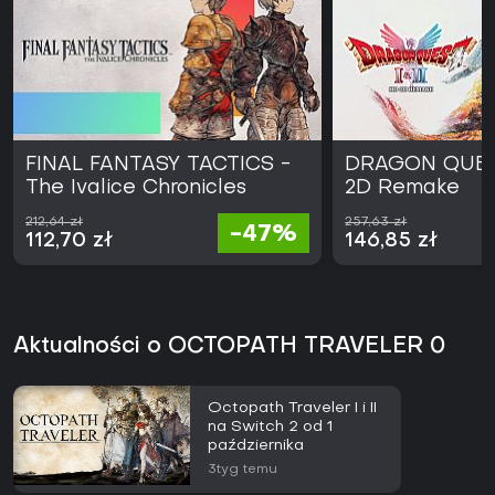
FINAL FANTASY TACTICS -
DRAGON QUEST
The Ivalice Chronicles
2D Remake
212,64 zł
257,63 zł
-47%
112,70 zł
146,85 zł
Aktualności o OCTOPATH TRAVELER 0
Octopath Traveler I i II
na Switch 2 od 1
października
3tyg temu