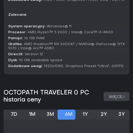
Dodatkowe uwagi:
1920 × 1080, Graphics Preset "Low", 30FPS
na narrację
OCTOPATH TRAVELER 0
zapewnia wciągającą
przygodę. Recenzje na Steamie oceniają ją jako Bardzo
Pozytywne na podstawie 173 ostatnich wpisów, z 82%
Zalecane:
pozytywnych opinii - chwalą historię i system walki. Gra
otrzymuje bieżące wsparcie, w tym aktualną promocję do
System operacyjny:
Windows® 11
26 marca 2026 roku oraz demo do wypróbowania. Jeśli
Procesor:
AMD Ryzen™ 5 2600 / Intel® Core™ i5-8400
lubisz strategiczne starcia i budowanie świata w solowej
Pamięć:
16 GB RAM
podróży, to strzał w dziesiątkę, choć amatorzy szybkiej akcji
Grafika:
AMD Radeon™ RX 5600XT / NVIDIA® GeForce® GTX
mogą szukać gdzie indziej.
1070 / Intel® Arc™ A580
DirectX:
Version 12
Dysk:
10 GB available space
Dodatkowe uwagi:
1920x1080, Graphics Preset "Ultra", 60FPS
OCTOPATH TRAVELER 0 PC
WIĘCEJ
historia ceny
7D
1M
3M
6M
1Y
2Y
3Y