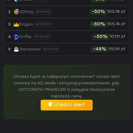
105,74 zł
2
G2Play
-50%
KEYSHOP
105,74 zł
3
Kinguin
-50%
KEYSHOP
107,11 zł
4
Driffle
-50%
KEYSHOP
111,09 zł
5
Gameseal
-44%
KEYSHOP
Chcesz kupić w najlepszym momencie? Ustaw alert
cenowy na XD.deals i otrzymaj powiadomienie, gdy
OCTOPATH TRAVELER 0 osiągnie historycznie
najniższą cenę.
Utwórz alert