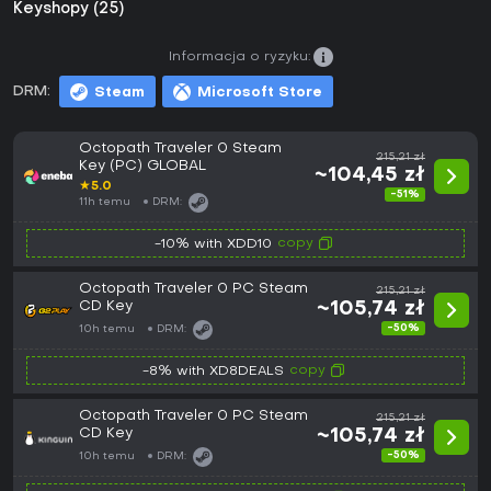
Keyshopy (25)
Informacja o ryzyku:
DRM:
Steam
Microsoft Store
Octopath Traveler 0 Steam
215,21 zł
Key (PC) GLOBAL
~104,45 zł
★
5.0
-51%
11h temu
DRM:
copy
-10% with XDD10
Octopath Traveler 0 PC Steam
215,21 zł
CD Key
~105,74 zł
-50%
10h temu
DRM:
copy
-8% with XD8DEALS
Octopath Traveler 0 PC Steam
215,21 zł
CD Key
~105,74 zł
-50%
10h temu
DRM: