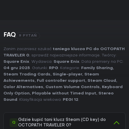
FAQ
9 PYTAŃ
Zanim zaczniesz szukać
taniego klucza PC do OCTOPATH
TRAVELER 0
, sprawdź najważniejsze informacje. Twórcy:
Square Enix
. Wydawca:
Square Enix
. Data premiery na PC:
04 gru 2025
. Gatunki:
RPG
. Kategorie:
Family Sharing
,
Steam Trading Cards
,
Single-player
,
Steam
Achievements
,
Full controller support
,
Steam Cloud
,
Color Alternatives
,
Custom Volume Controls
,
Keyboard
Only Option
,
Playable without Timed Input
,
Stereo
Sound
. Klasyfikacja wiekowa:
PEGI 12
.
Gdzie kupić tani klucz Steam (CD key) do
Q
OCTOPATH TRAVELER 0?