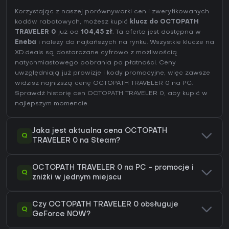
Korzystając z naszej porównywarki cen i zweryfikowanych
kodów rabatowych, możesz kupić
klucz do OCTOPATH
TRAVELER 0
już od
104,45 zł
. Ta oferta jest dostępna w
Eneba
i należy do najtańszych na rynku. Wszystkie klucze na
XD.deals są dostarczane cyfrowo z możliwością
natychmiastowego pobrania po płatności. Ceny
uwzględniają już prowizje i kody promocyjne, więc zawsze
widzisz najniższą cenę OCTOPATH TRAVELER 0 na
PC
.
Sprawdź
historię cen OCTOPATH TRAVELER 0
, aby kupić w
najlepszym momencie.
Jaka jest aktualna cena OCTOPATH
Q
TRAVELER 0 na Steam?
OCTOPATH TRAVELER 0 na PC - promocje i
Q
zniżki w jednym miejscu
Czy OCTOPATH TRAVELER 0 obsługuje
Q
GeForce NOW?