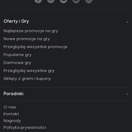
Oferty i Gry
Najlepsze promocje na gry
Nowe promocje na gry
Przeglądaj wszystkie promocje
Popularne gry
Darmowe gry
Przeglądaj wszystkie gry
Sklepy z grami i kupony
Poradniki
FAQ
O nas
Poradniki
Kontakt
Jak aktywować klucz Steam (CD Key)?
Nagrody
Jak aktywować klucz Epic Games (CD Key)?
Polityka prywatności