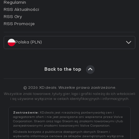
Regulamin
Jak aktywować klucz GOG (CD Key)?
RSS Aktualności
Jak aktywować klucz Ubisoft Connect (CD Key)?
RSS Gry
Jak aktywować klucz EA App (CD Key)?
RSS Promocje
Jak aktywować klucz Battle.net (CD Key)?
Polska (PLN)
Back to the top
© 2026 XD.deals. Wszelkie prawa zastrzeżone.
Wszystkie znaki towarowe, tytuły gier, logo i grafiki należą do ich właścicieli
i są używane wyłącznie w celach identyfikacyjnych i informacyjnych.
Zastrzeżenie:
XD.deals jest niezależną porównywarką cen i
agregatorem ofert i nie jest powiązane ani wspierane przez Valve
Corporation. Steam oraz logo Steam są znakami towarowymi i/lub
zarejestrowanymi znakami towarowymi Valve Corporation.
XD.deals korzysta z publicznie dostępnych danych Steam i
wyświetla informacje cenowe ze sklepów zewnętrznych wyłącznie