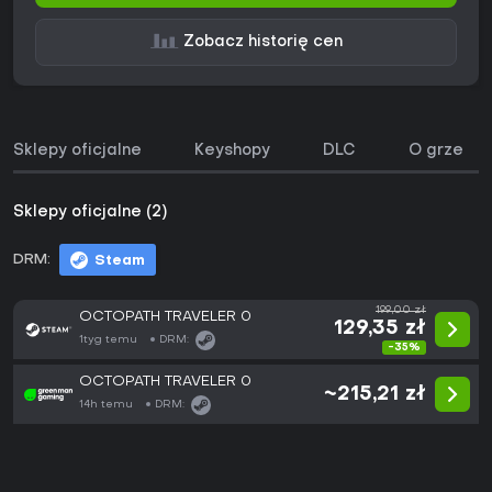
Zobacz historię cen
Sklepy oficjalne
Keyshopy
DLC
O grze
Sklepy oficjalne (2)
DRM:
Steam
199,00 zł
OCTOPATH TRAVELER 0
129,35 zł
1tyg temu
DRM:
-35%
OCTOPATH TRAVELER 0
~215,21 zł
14h temu
DRM: