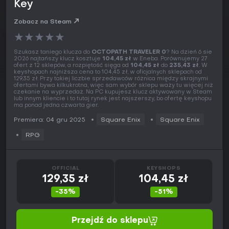
Key
Zobacz na Steam
★
★
★
★
★
Szukasz taniego klucza do
OCTOPATH TRAVELER 0
? Na dzień 6 sie
2026 najtańszy klucz kosztuje
104,45 zł
w Eneba. Porównujemy 27
ofert z 12 sklepów, a rozpiętość sięga od
104,45 zł
do
235,43 zł
. W
keyshopach najniższa cena to 104,45 zł, w oficjalnych sklepach od
129,35 zł. Przy takiej liczbie sprzedawców różnica między skrajnymi
ofertami bywa kilkukrotna, więc sam wybór sklepu waży tu więcej niż
czekanie na wyprzedaż. Na PC kupujesz klucz aktywowany w Steam
lub innym kliencie i to tutaj rynek jest najszerszy, bo ofertę keyshopu
ma ponad jedna czwarta gier.
Premiera: 04 gru 2025
Square Enix
Square Enix
RPG
OFFICIAL
KEYSHOPS
129,35 zł
104,45 zł
-35%
-51%
Przejdź do sklepu