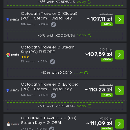
copy
-8% with XD8DEALS
Octopath Traveler 0 (Global)
215,21 zł
(PC) - Steam - Digital Key
~107,11 zł
-50%
13h temu
DRM:
copy
-6% with XDDEALS6
Octopath Traveler 0 Steam
215,21 zł
Key (PC) EUROPE
~107,59 zł
★
5.0
-50%
11h temu
DRM:
copy
-10% with XDD10
Octopath Traveler 0 (Europe)
215,21 zł
(PC) - Steam - Digital Key
~110,23 zł
-48%
13h temu
DRM:
copy
-6% with XDDEALS6
OCTOPATH TRAVELER 0 (PC)
199,00 zł
Steam Key - GLOBAL
~111,09 zł
-44%
9h temu
DRM: