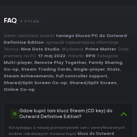
FAQ
9 PYTAŃ
Zanim zaczniesz szukać
taniego klucza PC do Outward
Definitive Edition
, sprawdź najważniejsze informacje.
Twórcy:
Nine Dots Studio
. Wydawca:
Prime Matter
. Data
premiery na PC:
17 maj 2022
. Gatunki:
RPG
. Kategorie:
Multi-player
,
Remote Play Together
,
Family Sharing
,
Co-op
,
Steam Trading Cards
,
Single-player
,
Stats
,
Steam Achievements
,
Full controller support
,
Shared/Split Screen Co-op
,
Shared/Split Screen
,
Online Co-op
.
Gdzie kupić tani klucz Steam (CD key) do
Q
Outward Definitive Edition?
Korzystając z naszej porównywarki cen i zweryfikowanych
kodów rabatowych, możesz kupić
klucz do Outward