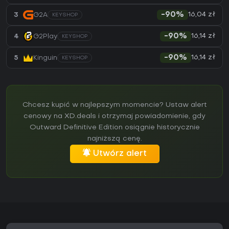
16,04 zł
3
G2A
-90%
KEYSHOP
16,14 zł
4
G2Play
-90%
KEYSHOP
16,14 zł
5
Kinguin
-90%
KEYSHOP
Chcesz kupić w najlepszym momencie? Ustaw alert
cenowy na XD.deals i otrzymaj powiadomienie, gdy
Outward Definitive Edition osiągnie historycznie
najniższą cenę.
Utwórz alert