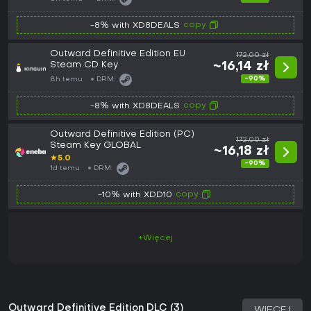
copy
-8% with XD8DEALS
Outward Definitive Edition EU
172,00 zł
Steam CD Key
~16,14 zł
-90%
8h temu
DRM:
copy
-8% with XD8DEALS
Outward Definitive Edition (PC)
172,00 zł
Steam Key GLOBAL
~16,18 zł
★
5.0
-90%
1d temu
DRM:
copy
-10% with XDD10
+Więcej
Outward Definitive Edition DLC (3)
WIĘCEJ