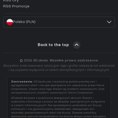
RSS Gry
Jak aktywować klucz EA App (CD Key)?
RSS Promocje
Jak aktywować klucz Battle.net (CD Key)?
Polska (PLN)
Back to the top
© 2026 XD.deals. Wszelkie prawa zastrzeżone.
Wszystkie znaki towarowe, tytuły gier, logo i grafiki należą do ich właścicieli
i są używane wyłącznie w celach identyfikacyjnych i informacyjnych.
Zastrzeżenie:
XD.deals jest niezależną porównywarką cen i
agregatorem ofert i nie jest powiązane ani wspierane przez Valve
Corporation. Steam oraz logo Steam są znakami towarowymi i/lub
zarejestrowanymi znakami towarowymi Valve Corporation.
XD.deals korzysta z publicznie dostępnych danych Steam i
wyświetla informacje cenowe ze sklepów zewnętrznych wyłącznie
w celach informacyjnych. Nie sprzedajemy produktów ani kluczy
cyfrowych i nie gwarantujemy dokładności, dostępności ani
ważności prezentowanych ofert lub kluczy. Zawsze weryfikuj
ostateczne warunki bezpośrednio na stronie sklepu przed zakupem.