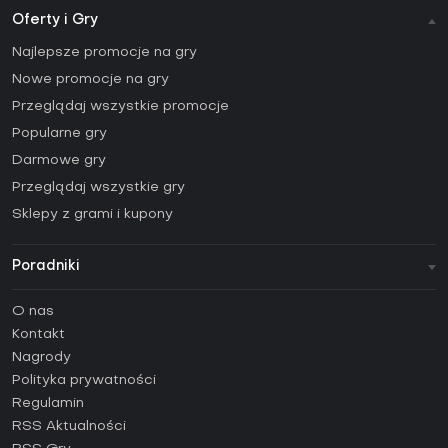
Oferty i Gry
Najlepsze promocje na gry
Nowe promocje na gry
Przeglądaj wszystkie promocje
Popularne gry
Darmowe gry
Przeglądaj wszystkie gry
Sklepy z grami i kupony
Poradniki
FAQ
O nas
Poradniki
Kontakt
Jak aktywować klucz Steam (CD Key)?
Nagrody
Jak aktywować klucz Epic Games (CD Key)?
Polityka prywatności
Regulamin
Jak aktywować klucz GOG (CD Key)?
RSS Aktualności
Jak aktywować klucz Ubisoft Connect (CD Key)?