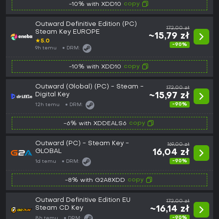
copy
-10% with XDD10
Outward Definitive Edition (PC)
172,00 zł
Steam Key EUROPE
~15,79 zł
★
5.0
-90%
9h temu
DRM:
copy
-10% with XDD10
Outward (Global) (PC) - Steam -
172,00 zł
Digital Key
~15,97 zł
-90%
12h temu
DRM:
copy
-6% with XDDEALS6
Outward (PC) - Steam Key -
169,00 zł
GLOBAL
16,04 zł
-90%
1d temu
DRM:
copy
-8% with G2A8XDD
Outward Definitive Edition EU
172,00 zł
Steam CD Key
~16,14 zł
-90%
8h temu
DRM: