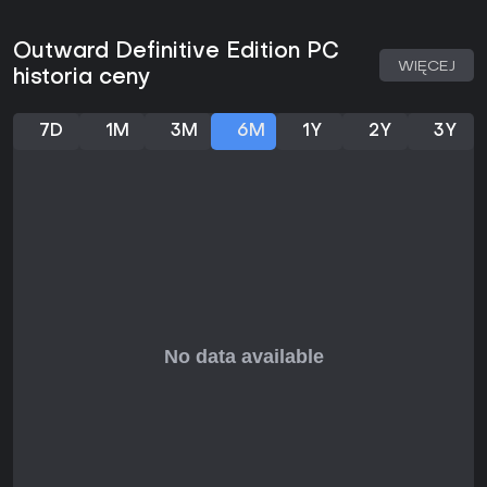
Opinie graczy chwalą unikalne połączenie survivalu z
elementami RPG, choć niektórzy wskazują na stromą krzywą
Outward Definitive Edition PC
uczenia i momenty frustracji. Jeśli wolisz łagodne tytuły z
WIĘCEJ
historia ceny
intensywnej pomocy, to nie dla Ciebie - ale dla fanów
immersyjnych przygód z realnymi konsekwencjami to solidny
wybór w obecnej, zintegrowanej formie z całą zawartością.
7D
1M
3M
6M
1Y
2Y
3Y