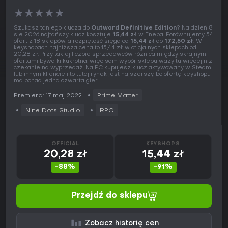
★
★
★
★
★
Szukasz taniego klucza do
Outward Definitive Edition
? Na dzień 8
sie 2026 najtańszy klucz kosztuje
15,44 zł
w Eneba. Porównujemy 54
ofert z 18 sklepów, a rozpiętość sięga od
15,44 zł
do
172,50 zł
. W
keyshopach najniższa cena to 15,44 zł, w oficjalnych sklepach od
20,28 zł. Przy takiej liczbie sprzedawców różnica między skrajnymi
ofertami bywa kilkukrotna, więc sam wybór sklepu waży tu więcej niż
czekanie na wyprzedaż. Na PC kupujesz klucz aktywowany w Steam
lub innym kliencie i to tutaj rynek jest najszerszy, bo ofertę keyshopu
ma ponad jedna czwarta gier.
Premiera: 17 maj 2022
Prime Matter
Nine Dots Studio
RPG
OFFICIAL
KEYSHOPS
20,28 zł
15,44 zł
-88%
-91%
Przejdź do sklepu
Zobacz historię cen