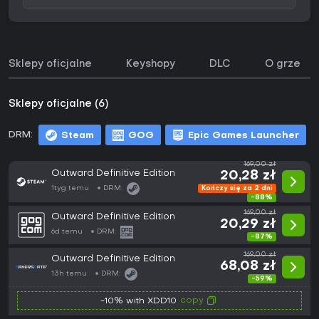
Sklepy oficjalne
Keyshopy
DLC
O grze
Sklepy oficjalne (6)
DRM:
Steam
GOG
Epic Games Launcher
169,00 zł
Outward Definitive Edition
20,28 zł
1tyg temu
DRM:
Kończy się za 2 dni
-88%
169,00 zł
Outward Definitive Edition
20,29 zł
6d temu
DRM:
-87%
169,00 zł
Outward Definitive Edition
68,08 zł
13h temu
DRM:
-59%
copy
-10% with XDD10