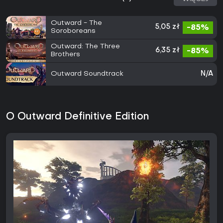
Outward - The
5,05 zł
-85%
Soroboreans
Outward: The Three
6,35 zł
-85%
Brothers
Outward Soundtrack
N/A
O Outward Definitive Edition