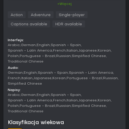
się na eksploracji opuszczonej stacji badawczej na
+Więcej
Księżycu, pełnej wrogich robotów. Walka łączy strzelaninę z
unikalnym systemem hakowania - poprzez szybkie mini-gry
Action
Adventure
Single-player
wyłączasz zabezpieczenia wrogów, zyskując przewagę w
starciach. Podwójna kontrola postaci umożliwia
Captions available
HDR available
kooperacyjne akcje, np. jedna odwraca uwagę
przeciwników, podczas gdy druga hakuje lub atakuje z
dystansu. Gra kładzie nacisk na odkrywanie zimnego,
Interfejs:
porzuconego kompleksu i rozwiązywanie zagadek
Arabic
German
English
Spanish - Spain
środowiskowych powiązanych z hakowaniem, kluczowych
Spanish - Latin America
French
Italian
Japanese
Korean
dla postępu.
Polish
Portuguese - Brazil
Russian
Simplified Chinese
Traditional Chinese
Mechaniki hakowania wymagają precyzyjnego timingu w
Audio:
interaktywnych sekwencjach opartych na rozpoznawaniu
German
English
Spanish - Spain
Spanish - Latin America
wzorców lub łamaniu kodów. Strzelanina jest responsywna,
French
Italian
Japanese
Korean
Portuguese - Brazil
Russian
a broń ulepszasz zasobami ze stacji. Księżycowe otoczenie
Simplified Chinese
wprowadza wyzwania, jak sekcje niskiej grawitacji
wpływające na ruch i taktykę walki.
Napisy:
Arabic
German
English
Spanish - Spain
Tryby gry
Spanish - Latin America
French
Italian
Japanese
Korean
Polish
Portuguese - Brazil
Russian
Simplified Chinese
PRAGMATA opiera się na single-playerowej kampanii, w
Traditional Chinese
której fabuła rozwija się w liniowych, ale dających pole do
eksploracji poziomach na stacji księżycowej. Brak trybów
multiplayerowych - całość stawia na samotne przejścia
Klasyfikacja wiekowa
podkreślające relację między Hughiem a Dianą.