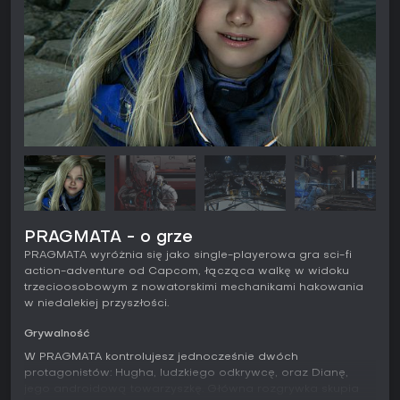
PRAGMATA - o grze
PRAGMATA wyróżnia się jako single-playerowa gra sci-fi
action-adventure od Capcom, łącząca walkę w widoku
trzecioosobowym z nowatorskimi mechanikami hakowania
w niedalekiej przyszłości.
Grywalność
W PRAGMATA kontrolujesz jednocześnie dwóch
protagonistów: Hugha, ludzkiego odkrywcę, oraz Dianę,
jego androidową towarzyszkę. Główna rozgrywka skupia