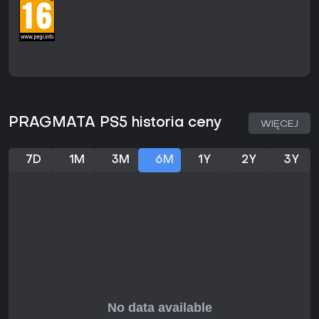
Aktualny stan i aktualizacje
Na początku 2026 roku PRAGMATA zbliża się do premiery 17
kwietnia, z już dostępnym dema prezentującym hakowanie i
walkę. Gra działa na silniku RE Engine od Capcom,
zapewniając solidną wydajność nawet w wersji preview.
Wczesne sesje hands-on wskazują na płynną rozgrywkę
bez poważnych problemów technicznych.
PRAGMATA PS5 historia ceny
WIĘCEJ
Czy warto grać?
Jeśli lubisz action-adventure z miksem strzelaniny i
hakowania w stylu zagadek, PRAGMATA wnosi świeżość do
7D
1M
3M
6M
1Y
2Y
3Y
sci-fi eksploracji. Demo zbiera pozytywne opinie za grafikę i
płynne mechaniki, zapowiadając dopracowaną grę na
starcie. Dla fanów narracyjnych single-playerów w
klimatach upiornych, futurystycznych środowisk to solidny
wybór, zwłaszcza dzięki unikalnej kontroli dwóch
protagonistów. Jeśli jednak szukasz multiplayeru czy
otwartego świata, może nie trafić w gust. Z premierą za
pasem, demo to bezryzykowy sposób na sprawdzenie.