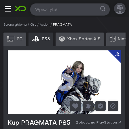
Wszystkie
Strona główna
Gry
Action
PRAGMATA
PC
PS5
Xbox Series X|S
Ninte
Kup PRAGMATA PS5
Zobacz na PlayStation