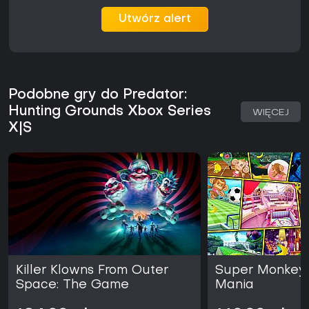
multiplayeru gra oferuje solidną, dopracowaną rozgrywkę
Utwórz alert
opartą na dwóch odmiennych frakcjach.
Podobne gry do Predator:
Hunting Grounds Xbox Series
WIĘCEJ
X|S
Killer Klowns From Outer
Super Monkey 
Space: The Game
Mania