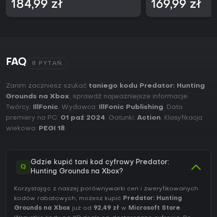
184,99 zł
169,99 zł
FAQ
8 PYTAŃ
Zanim zaczniesz szukać
taniego kodu Predator: Hunting
Grounds na Xbox
, sprawdź najważniejsze informacje.
Twórcy:
IllFonic
. Wydawca:
IllFonic Publishing
. Data
premiery na PC:
01 paź 2024
. Gatunki:
Action
. Klasyfikacja
wiekowa:
PEGI 18
.
Gdzie kupić tani kod cyfrowy Predator:
Q
Hunting Grounds na Xbox?
Korzystając z naszej porównywarki cen i zweryfikowanych
kodów rabatowych, możesz kupić
Predator: Hunting
Grounds na Xbox
już od
92,49 zł
w
Microsoft Store
.