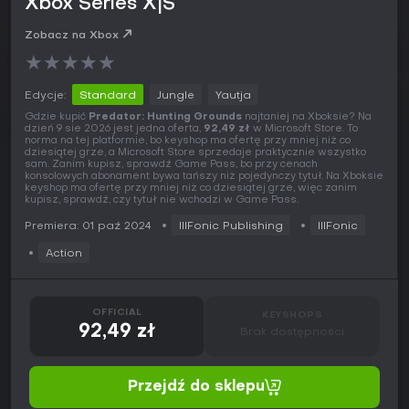
Xbox Series X|S
Zobacz na Xbox
★
★
★
★
★
Edycje:
Standard
Jungle
Yautja
Gdzie kupić
Predator: Hunting Grounds
najtaniej na Xboksie? Na
dzień 9 sie 2026 jest jedna oferta,
92,49 zł
w Microsoft Store. To
norma na tej platformie, bo keyshop ma ofertę przy mniej niż co
dziesiątej grze, a Microsoft Store sprzedaje praktycznie wszystko
sam. Zanim kupisz, sprawdź Game Pass, bo przy cenach
konsolowych abonament bywa tańszy niż pojedynczy tytuł. Na Xboksie
keyshop ma ofertę przy mniej niż co dziesiątej grze, więc zanim
kupisz, sprawdź, czy tytuł nie wchodzi w Game Pass.
Premiera: 01 paź 2024
IllFonic Publishing
IllFonic
Action
OFFICIAL
KEYSHOPS
92,49 zł
Brak dostępności
Przejdź do sklepu