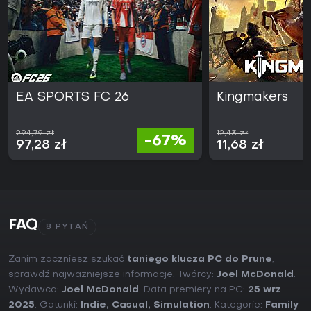
EA SPORTS FC 26
Kingmakers
294,79 zł
12,43 zł
-67%
97,28 zł
11,68 zł
FAQ
8 PYTAŃ
Zanim zaczniesz szukać
taniego klucza PC do Prune
,
sprawdź najważniejsze informacje. Twórcy:
Joel McDonald
.
Wydawca:
Joel McDonald
. Data premiery na PC:
25 wrz
2025
. Gatunki:
Indie
,
Casual
,
Simulation
. Kategorie:
Family