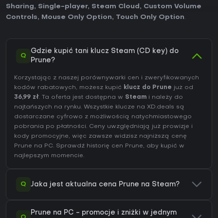
Sharing
,
Single-player
,
Steam Cloud
,
Custom Volume
Controls
,
Mouse Only Option
,
Touch Only Option
.
Gdzie kupić tani klucz Steam (CD key) do
Q
Prune?
Korzystając z naszej porównywarki cen i zweryfikowanych
kodów rabatowych, możesz kupić
klucz do Prune
już od
36,99 zł
. Ta oferta jest dostępna w
Steam
i należy do
najtańszych na rynku. Wszystkie klucze na XD.deals są
dostarczane cyfrowo z możliwością natychmiastowego
pobrania po płatności. Ceny uwzględniają już prowizje i
kody promocyjne, więc zawsze widzisz najniższą cenę
Prune na
PC
. Sprawdź
historię cen Prune
, aby kupić w
najlepszym momencie.
Q
Jaka jest aktualna cena Prune na Steam?
Prune na PC - promocje i zniżki w jednym
Q