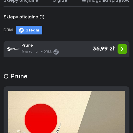
Sklepy oficjalne
O grze
Wymagania sprzętowe
Sklepy oficjalne (1)
DRM:
Steam
Prune
36,99 zł
4tyg temu
DRM:
O Prune