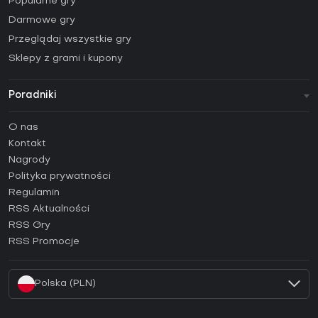
Popularne gry
Darmowe gry
Przeglądaj wszystkie gry
Sklepy z grami i kupony
Poradniki
FAQ
O nas
Poradniki
Kontakt
Jak aktywować klucz Steam (CD Key)?
Nagrody
Jak aktywować klucz Epic Games (CD Key)?
Polityka prywatności
Regulamin
Jak aktywować klucz GOG (CD Key)?
RSS Aktualności
Jak aktywować klucz Ubisoft Connect (CD Key)?
RSS Gry
Jak aktywować klucz EA App (CD Key)?
RSS Promocje
Jak aktywować klucz Battle.net (CD Key)?
Polska (PLN)