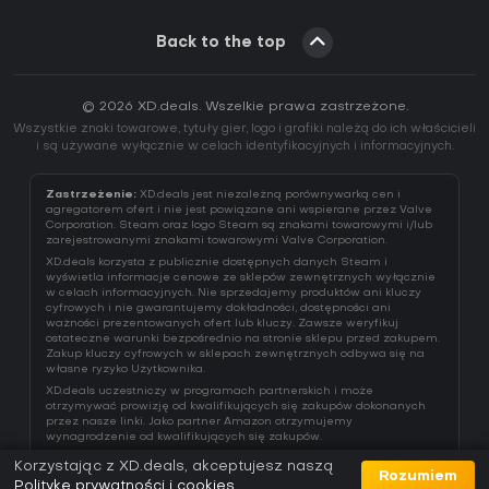
Back to the top
© 2026 XD.deals. Wszelkie prawa zastrzeżone.
Wszystkie znaki towarowe, tytuły gier, logo i grafiki należą do ich właścicieli
i są używane wyłącznie w celach identyfikacyjnych i informacyjnych.
Zastrzeżenie:
XD.deals jest niezależną porównywarką cen i
agregatorem ofert i nie jest powiązane ani wspierane przez Valve
Corporation. Steam oraz logo Steam są znakami towarowymi i/lub
zarejestrowanymi znakami towarowymi Valve Corporation.
XD.deals korzysta z publicznie dostępnych danych Steam i
wyświetla informacje cenowe ze sklepów zewnętrznych wyłącznie
w celach informacyjnych. Nie sprzedajemy produktów ani kluczy
cyfrowych i nie gwarantujemy dokładności, dostępności ani
ważności prezentowanych ofert lub kluczy. Zawsze weryfikuj
ostateczne warunki bezpośrednio na stronie sklepu przed zakupem.
Zakup kluczy cyfrowych w sklepach zewnętrznych odbywa się na
własne ryzyko Użytkownika.
XD.deals uczestniczy w programach partnerskich i może
otrzymywać prowizję od kwalifikujących się zakupów dokonanych
przez nasze linki. Jako partner Amazon otrzymujemy
wynagrodzenie od kwalifikujących się zakupów.
Korzystając z XD.deals, akceptujesz naszą
Rozumiem
Politykę prywatności i cookies
.