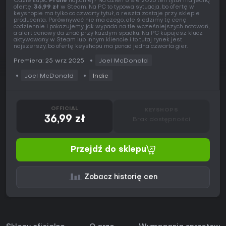
Gdzie kupić
Prune
najtaniej? Na dzień 8 sie 2026 ten tytuł ma jedną
ofertę,
36,99 zł
w Steam. Na PC to typowa sytuacja, bo ofertę w
keyshopie ma tylko co czwarty tytuł, a reszta zostaje przy sklepie
producenta. Porównywać nie ma czego, ale śledzimy tę cenę
codziennie i pokazujemy, jak wypada na tle wcześniejszych notowań,
a alert cenowy da znać przy każdym spadku. Na PC kupujesz klucz
aktywowany w Steam lub innym kliencie i to tutaj rynek jest
najszerszy, bo ofertę keyshopu ma ponad jedna czwarta gier.
Premiera: 25 wrz 2025
Joel McDonald
Joel McDonald
Indie
OFFICIAL
KEYSHOPS
36,99 zł
Brak dostępności
Przejdź do sklepu
Zobacz historię cen