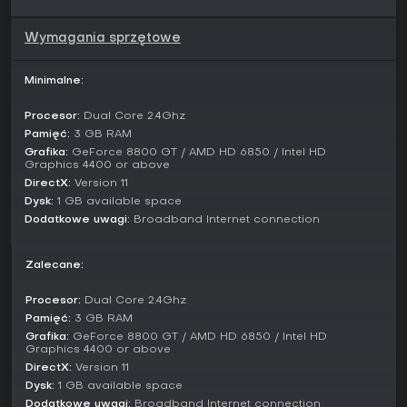
rośnie w ostatnich latach według dyskusji w społeczności.
Wymagania sprzętowe
Czy warto grać?
Jeśli lubisz lekkie, ale zacięte multiplayerowe sesje ze
Minimalne:
znajomymi, Pummel Party gwarantuje solidną dawkę frajdy
dzięki miksowi strategii planszowej i różnorodnych minigier.
Procesor:
Dual Core 2.4Ghz
Pozytywne opinie chwalą świetny design minigier i
mechaniki planszy jako główne atuty, czyniąc ją
Pamięć:
3 GB RAM
doskonałym wyborem dla fanów gier imprezowych. Z
Grafika:
GeForce 8800 GT / AMD HD 6850 / Intel HD
Graphics 4400 or above
ciągłym zaangażowaniem graczy i wsparciem botów dla
elastycznych grup, sprawdza się w casualowych partiach,
DirectX:
Version 11
choć błyszczy w pełnych lobby. Jeśli pociąga cię
Dysk:
1 GB available space
absurdalny chaos testujący przyjaźnie, to wartościowy tytuł
Dodatkowe uwagi:
Broadband Internet connection
na dzisiejszym rynku.
Zalecane:
Procesor:
Dual Core 2.4Ghz
Pamięć:
3 GB RAM
Grafika:
GeForce 8800 GT / AMD HD 6850 / Intel HD
Graphics 4400 or above
DirectX:
Version 11
Dysk:
1 GB available space
Dodatkowe uwagi:
Broadband Internet connection