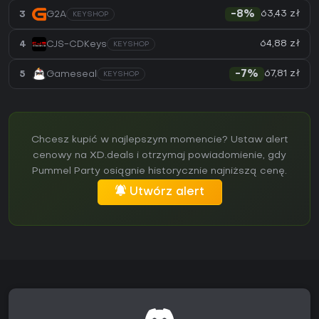
63,43 zł
3
G2A
-8%
KEYSHOP
64,88 zł
4
CJS-CDKeys
KEYSHOP
67,81 zł
5
Gameseal
-7%
KEYSHOP
Chcesz kupić w najlepszym momencie? Ustaw alert
cenowy na XD.deals i otrzymaj powiadomienie, gdy
Pummel Party osiągnie historycznie najniższą cenę.
Utwórz alert