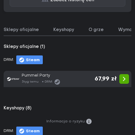
Zobacz historię cen
Sklepy oficjalne
Keyshopy
O grze
Wymaga
Sklepy oficjalne (1)
DRM:
Steam
Pummel Party
67,99 zł
3tyg temu
DRM:
Keyshopy (8)
Informacja o ryzyku:
DRM:
Steam