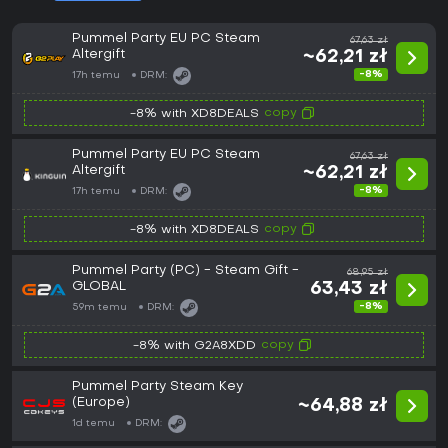
Pummel Party EU PC Steam
67,63 zł
Altergift
~62,21 zł
-8%
17h temu
DRM:
copy
-8% with XD8DEALS
Pummel Party EU PC Steam
67,63 zł
Altergift
~62,21 zł
-8%
17h temu
DRM:
copy
-8% with XD8DEALS
Pummel Party (PC) - Steam Gift -
68,95 zł
GLOBAL
63,43 zł
-8%
59m temu
DRM:
copy
-8% with G2A8XDD
Pummel Party Steam Key
(Europe)
~64,88 zł
1d temu
DRM: