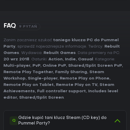
FAQ
9 PYTAŃ
Zanim zaczniesz szukać
taniego klucza PC do Pummel
Party
, sprawdź najważniejsze informacje. Twórcy:
Rebuilt
Games
. Wydawca:
Rebuilt Games
. Data premiery na PC:
20 wrz 2018
. Gatunki:
Action
,
Indie
,
Casual
. Kategorie:
Multi-player
,
PvP
,
Online PvP
,
Shared/Split Screen PvP
,
Remote Play Together
,
Family Sharing
,
Steam
Workshop
,
Single-player
,
Remote Play on Phone
,
Remote Play on Tablet
,
Remote Play on TV
,
Steam
Achievements
,
Full controller support
,
Includes level
editor
,
Shared/Split Screen
.
Gdzie kupić tani klucz Steam (CD key) do
Q
Pummel Party?