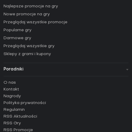
Najlepsze promocje na gry
Nowe promocje na gry
Przeglądaj wszystkie promocje
Popularne gry
Darmowe gry
Przeglądaj wszystkie gry
Sklepy z grami i kupony
Poradniki
FAQ
O nas
Poradniki
Kontakt
Jak aktywować klucz Steam (CD Key)?
Nagrody
Jak aktywować klucz Epic Games (CD Key)?
Polityka prywatności
Regulamin
Jak aktywować klucz GOG (CD Key)?
RSS Aktualności
Jak aktywować klucz Ubisoft Connect (CD Key)?
RSS Gry
Jak aktywować klucz EA App (CD Key)?
RSS Promocje