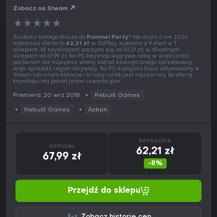
Zobacz na Steam
★
★
★
★
★
Szukasz taniego klucza do
Pummel Party
? Na dzień 6 sie 2026
najtańsza oferta to
62,21 zł
w G2Play, wybrana z 9 ofert w 7
sklepach. W keyshopach zaczyna się od 62,21 zł, w oficjalnych
sklepach od 67,99 zł. Na PC keyshop wygrywa ceną w większości
porównań, ale kupujesz wtedy kod od zewnętrznego sprzedawcy,
więc sprawdź region aktywacji. Na PC kupujesz klucz aktywowany w
Steam lub innym kliencie i to tutaj rynek jest najszerszy, bo ofertę
keyshopu ma ponad jedna czwarta gier.
Premiera: 20 wrz 2018
Rebuilt Games
Rebuilt Games
Action
KEYSHOPS
OFFICIAL
62,21 zł
67,99 zł
-8%
Przejdź do sklepu