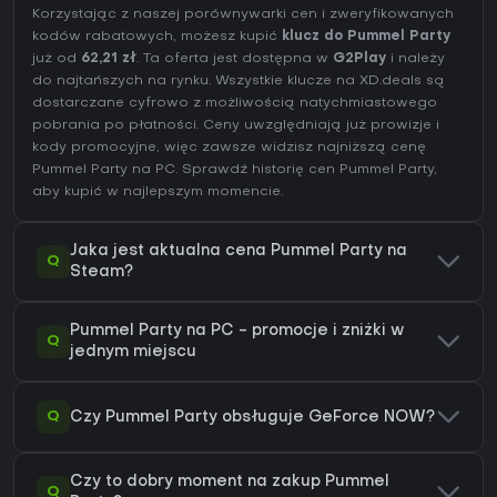
Korzystając z naszej porównywarki cen i zweryfikowanych
kodów rabatowych, możesz kupić
klucz do Pummel Party
już od
62,21 zł
. Ta oferta jest dostępna w
G2Play
i należy
do najtańszych na rynku. Wszystkie klucze na XD.deals są
dostarczane cyfrowo z możliwością natychmiastowego
pobrania po płatności. Ceny uwzględniają już prowizje i
kody promocyjne, więc zawsze widzisz najniższą cenę
Pummel Party na
PC
. Sprawdź
historię cen Pummel Party
,
aby kupić w najlepszym momencie.
Jaka jest aktualna cena Pummel Party na
Q
Steam?
Pummel Party na PC - promocje i zniżki w
Q
jednym miejscu
Q
Czy Pummel Party obsługuje GeForce NOW?
Czy to dobry moment na zakup Pummel
Q