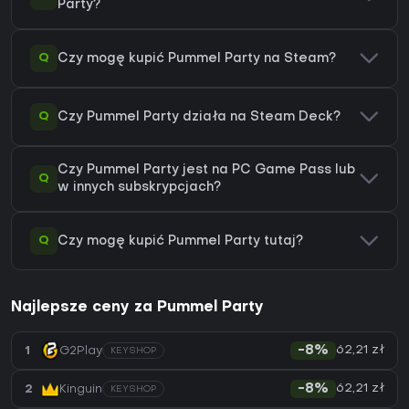
Party?
Q
Czy mogę kupić Pummel Party na Steam?
Q
Czy Pummel Party działa na Steam Deck?
Czy Pummel Party jest na PC Game Pass lub
Q
w innych subskrypcjach?
Q
Czy mogę kupić Pummel Party tutaj?
Najlepsze ceny za Pummel Party
62,21 zł
1
G2Play
-8%
KEYSHOP
62,21 zł
2
Kinguin
-8%
KEYSHOP