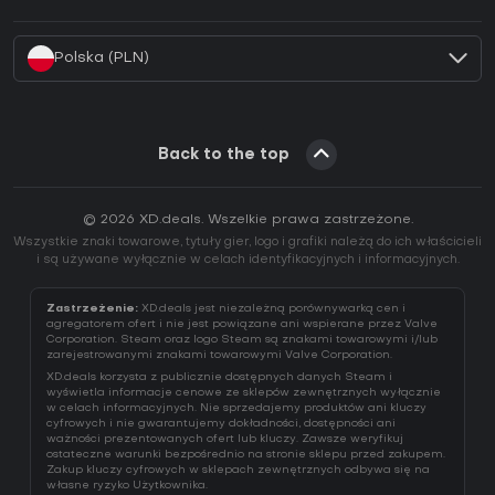
Jak aktywować klucz Battle.net (CD Key)?
Polska (PLN)
Back to the top
© 2026 XD.deals. Wszelkie prawa zastrzeżone.
Wszystkie znaki towarowe, tytuły gier, logo i grafiki należą do ich właścicieli
i są używane wyłącznie w celach identyfikacyjnych i informacyjnych.
Zastrzeżenie:
XD.deals jest niezależną porównywarką cen i
agregatorem ofert i nie jest powiązane ani wspierane przez Valve
Corporation. Steam oraz logo Steam są znakami towarowymi i/lub
zarejestrowanymi znakami towarowymi Valve Corporation.
XD.deals korzysta z publicznie dostępnych danych Steam i
wyświetla informacje cenowe ze sklepów zewnętrznych wyłącznie
w celach informacyjnych. Nie sprzedajemy produktów ani kluczy
cyfrowych i nie gwarantujemy dokładności, dostępności ani
ważności prezentowanych ofert lub kluczy. Zawsze weryfikuj
ostateczne warunki bezpośrednio na stronie sklepu przed zakupem.
Zakup kluczy cyfrowych w sklepach zewnętrznych odbywa się na
własne ryzyko Użytkownika.