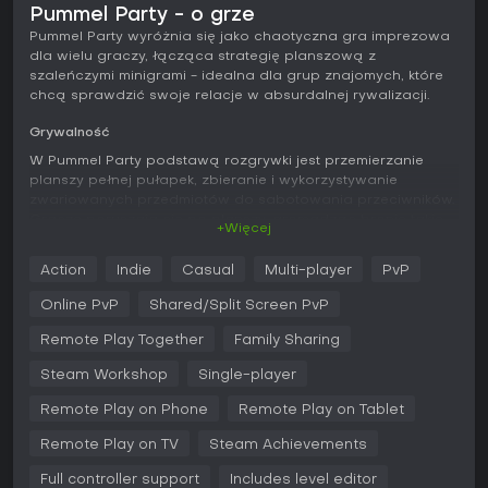
Pummel Party - o grze
Pummel Party wyróżnia się jako chaotyczna gra imprezowa
dla wielu graczy, łącząca strategię planszową z
szaleńczymi minigrami - idealna dla grup znajomych, które
chcą sprawdzić swoje relacje w absurdalnej rywalizacji.
Grywalność
W Pummel Party podstawą rozgrywki jest przemierzanie
planszy pełnej pułapek, zbieranie i wykorzystywanie
zwariowanych przedmiotów do sabotowania przeciwników.
Gracze poruszają się po planszy, gromadząc bronie takie
+Więcej
jak Punching Glove czy Remote Controlled Eggplant, by
blokować innych i zgarnąć zwycięstwo. Gra obsługuje od 1
Action
Indie
Casual
Multi-player
PvP
do 8 graczy, mieszając strategię z błyskawicznymi reakcjami
w dynamicznych środowiskach wymagających ciągłej
Online PvP
Shared/Split Screen PvP
adaptacji. Minigry przerywają progresję po planszy, testując
umiejętności w zadaniach jak kopanie po skarby czy
Remote Play Together
Family Sharing
unikanie eksplozji, co wnosi nieprzewidywalność do każdej
Steam Workshop
Single-player
partii.
Remote Play on Phone
Remote Play on Tablet
Mechaniki skupiają się na walce opartej na przedmiotach i
interakcjach ze środowiskiem, gdzie sukces zależy od
Remote Play on TV
Steam Achievements
timingu i sprytnego wykorzystania otoczenia. Boty zastępują
brakujących graczy, gwarantując płynną zabawę nawet w
Full controller support
Includes level editor