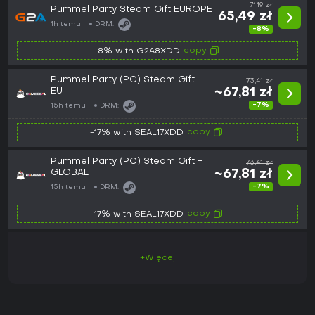
71,19 zł
Pummel Party Steam Gift EUROPE
65,49 zł
1h temu
DRM:
-8%
copy
-8% with G2A8XDD
Pummel Party (PC) Steam Gift -
73,41 zł
EU
~67,81 zł
-7%
15h temu
DRM:
copy
-17% with SEAL17XDD
Pummel Party (PC) Steam Gift -
73,41 zł
GLOBAL
~67,81 zł
-7%
15h temu
DRM:
copy
-17% with SEAL17XDD
+Więcej