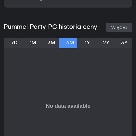
Pummel Party PC historia ceny
WIĘCEJ
7D
1M
3M
6M
1Y
2Y
3Y