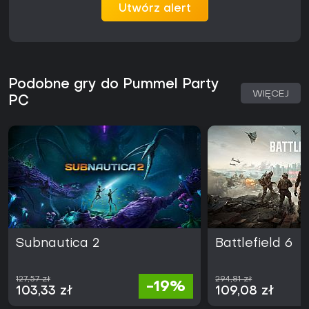
Utwórz alert
Podobne gry do Pummel Party
WIĘCEJ
PC
Subnautica 2
Battlefield 6
127,57 zł
294,81 zł
-19%
103,33 zł
109,08 zł