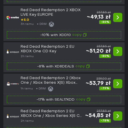
Red Dead Redemption 2 XBOX
257,85 zł
LIVE Key EUROPE
~49,13 zł
★
5.0
-80%
3h temu
DRM:
copy
-10% with XDD10
Red Dead Redemption 2 EU
257,85 zł
~51,20 zł
XBOX One CD Key
-80%
2h temu
copy
-8% with XD8DEALS
Red Dead Redemption 2 (Xbox
259,00 zł
One / Xbox Series X|S) Xbox
~53,79 zł
Live Key - EU
-79%
1h temu
DRM:
copy
-17% with SEAL17XDD
Red Dead Redemption 2 EU
257,85 zł
~54,85 zł
XBOX One / Xbox Series X|S CD
Key
-78%
2h temu