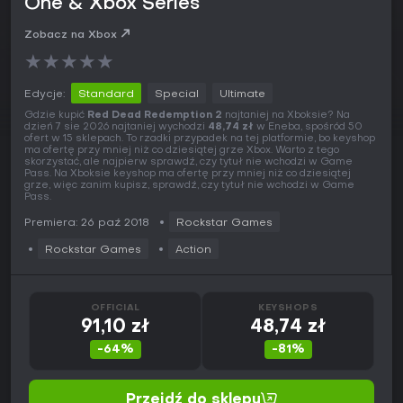
One & Xbox Series
Zobacz na Xbox
★
★
★
★
★
Edycje:
Standard
Special
Ultimate
Gdzie kupić
Red Dead Redemption 2
najtaniej na Xboksie? Na
dzień 7 sie 2026 najtaniej wychodzi
48,74 zł
w Eneba, spośród 50
ofert w 15 sklepach. To rzadki przypadek na tej platformie, bo keyshop
ma ofertę przy mniej niż co dziesiątej grze Xbox. Warto z tego
skorzystać, ale najpierw sprawdź, czy tytuł nie wchodzi w Game
Pass. Na Xboksie keyshop ma ofertę przy mniej niż co dziesiątej
grze, więc zanim kupisz, sprawdź, czy tytuł nie wchodzi w Game
Pass.
Premiera: 26 paź 2018
Rockstar Games
Rockstar Games
Action
OFFICIAL
KEYSHOPS
91,10 zł
48,74 zł
-64%
-81%
Przejdź do sklepu