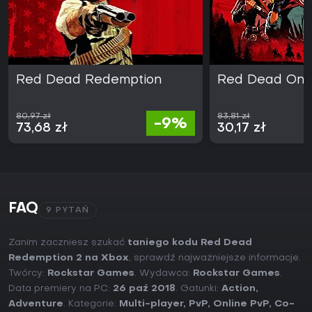
Red Dead Redemption
Red Dead Onl
80,97 zł
83,81 zł
-9%
73,68 zł
30,17 zł
FAQ
9 PYTAŃ
Zanim zaczniesz szukać
taniego kodu Red Dead
Redemption 2 na Xbox
, sprawdź najważniejsze informacje.
Twórcy:
Rockstar Games
. Wydawca:
Rockstar Games
.
Data premiery na PC:
26 paź 2018
. Gatunki:
Action
,
Adventure
. Kategorie:
Multi-player
,
PvP
,
Online PvP
,
Co-