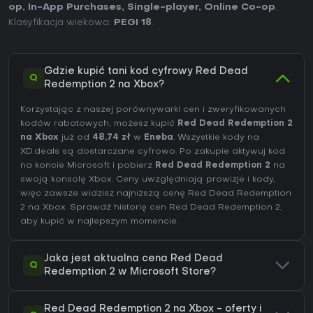
op
,
In-App Purchases
,
Single-player
,
Online Co-op
.
Klasyfikacja wiekowa:
PEGI 18
.
Gdzie kupić tani kod cyfrowy Red Dead
Q
Redemption 2 na Xbox?
Korzystając z naszej porównywarki cen i zweryfikowanych
kodów rabatowych, możesz kupić
Red Dead Redemption 2
na Xbox
już od
48,74 zł
w
Eneba
. Wszystkie kody na
XD.deals są dostarczane cyfrowo. Po zakupie aktywuj kod
na koncie Microsoft i pobierz
Red Dead Redemption 2
na
swoją konsolę Xbox. Ceny uwzględniają prowizje i kody,
więc zawsze widzisz najniższą cenę Red Dead Redemption
2 na
Xbox
. Sprawdź
historię cen Red Dead Redemption 2
,
aby kupić w najlepszym momencie.
Jaka jest aktualna cena Red Dead
Q
Redemption 2 w Microsoft Store?
Red Dead Redemption 2 na Xbox - oferty i