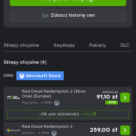
Zobacz historię cen
Sklepy oficjalne
Keyshopy
Pakiety
DLC
Sklepy oficjalne (4)
DRM:
Microsoft Store
Red Dead Redemption 2 (Xbox
259,00 zł
One) (Europe)
91,10 zł
-64%
1tyg temu
DRM:
copy
-5% with XDDMUVE5
Red Dead Redemption 2
259,00 zł
6d temu
DRM: