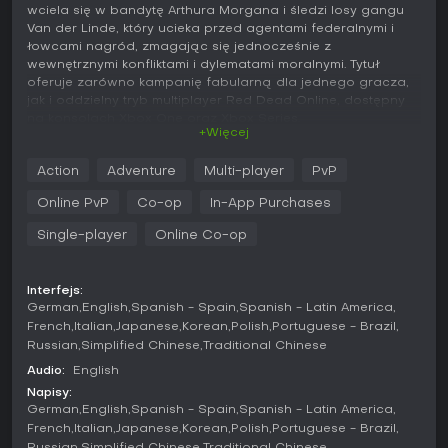
wciela się w bandytę Arthura Morgana i śledzi losy gangu
Van der Linde, który ucieka przed agentami federalnymi i
łowcami nagród, zmagając się jednocześnie z
wewnętrznymi konfliktami i dylematami moralnymi. Tytuł
oferuje zarówno kampanię fabularną dla jednego gracza,
jak i oddzielny tryb multiplayer Red Dead Online, dostępny
na konsolach Xbox One oraz Xbox Series.
+Więcej
Rozgrywka
Action
Adventure
Multi-player
PvP
Podstawę rozgrywki stanowi eksploracja, walka i
przetrwanie w rozległym świecie, obejmującym zaśnieżone
Online PvP
Co-op
In-App Purchases
góry na północy, bagna na południu, odludne posterunki,
farmy i miasteczka. W trybie fabularnym sterujemy Arthurem
Single-player
Online Co-op
Morganem z perspektywy trzecioosobowej, a system honoru
zmienia się w zależności od interakcji z postaciami
niezależnymi i decyzji podejmowanych podczas misji. Do
Interfejs:
głównych aktywności należą jazda konna, strzelaniny z
German
English
Spanish - Spain
Spanish - Latin America
rewolwerów lub łuków, polowanie, wędkarstwo oraz
French
Italian
Japanese
Korean
Polish
Portuguese - Brazil
wykonywanie misji fabularnych i pobocznych, takich jak
Russian
Simplified Chinese
Traditional Chinese
napady czy wyzwania. Dodatkowe mechaniki umożliwiają
Audio:
English
walkę dwiema broniami jednocześnie, poruszanie się
Napisy:
kajakami po rzekach oraz udział w dynamicznych
German
English
Spanish - Spain
Spanish - Latin America
zdarzeniach pojawiających się podczas podróży. Gra
French
Italian
Japanese
Korean
Polish
Portuguese - Brazil
kładzie duży nacisk na realistyczne odwzorowanie ruchu,