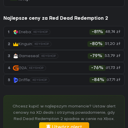
Najlepsze ceny za Red Dead Redemption 2
48,74 zł
1
Eneba
-81%
KEYSHOP
51,20 zł
2
Kinguin
-80%
KEYSHOP
53,79 zł
3
Gameseal
-79%
KEYSHOP
61,73 zł
4
G2A
-76%
KEYSHOP
67,71 zł
5
Driffle
-84%
KEYSHOP
Chcesz kupić w najlepszym momencie? Ustaw alert
cenowy na XD.deals i otrzymaj powiadomienie, gdy
Red Dead Redemption 2 spadnie w cenie na Xbox.
Utwórz alert