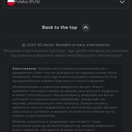
Polska (PLN)
Back to the top
© 2026 XD.deals. Wszelkie prawa zastrzeżone.
Wszystkie znaki towarowe, tytuły gier, logo i grafiki należą do ich właścicieli
i są używane wyłącznie w celach identyfikacyjnych i informacyjnych.
Zastrzeżenie:
XD.deals jest niezależną porównywarką cen i
agregatorem ofert i nie jest powiązane ani wspierane przez Valve
Corporation. Steam oraz logo Steam są znakami towarowymi i/lub
zarejestrowanymi znakami towarowymi Valve Corporation.
XD.deals korzysta z publicznie dostępnych danych Steam i
wyświetla informacje cenowe ze sklepów zewnętrznych wyłącznie
w celach informacyjnych. Nie sprzedajemy produktów ani kluczy
cyfrowych i nie gwarantujemy dokładności, dostępności ani
ważności prezentowanych ofert lub kluczy. Zawsze weryfikuj
ostateczne warunki bezpośrednio na stronie sklepu przed zakupem.
Zakup kluczy cyfrowych w sklepach zewnętrznych odbywa się na
własne ryzyko Użytkownika.
XD.deals uczestniczy w programach partnerskich i może
otrzymywać prowizję od kwalifikujących się zakupów dokonanych
przez nasze linki. Jako partner Amazon otrzymujemy