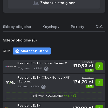
Zobacz historię cen
Sklepy oficjalne
Keyshopy
Pakiety
DLC
Sklepy oficjalne (5)
DRM:
Microsoft Store
179,00 zł
Resident Evil 4 - Xbox Series X
170,93 zł
17tyg temu
DRM:
-4%
Resident Evil 4 (Xbox Series X/S)
183,90 zł
(Europe)
174,70 zł
-5%
5d temu
DRM:
copy
-5% with XDDMUVE5
Resident Evil 4