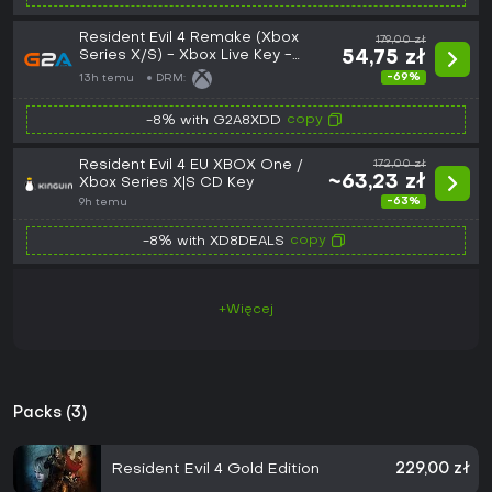
Resident Evil 4 Remake (Xbox
179,00 zł
Series X/S) - Xbox Live Key -
54,75 zł
EUROPE
-69%
13h temu
DRM:
copy
-8% with G2A8XDD
Resident Evil 4 EU XBOX One /
172,00 zł
~63,23 zł
Xbox Series X|S CD Key
-63%
9h temu
copy
-8% with XD8DEALS
+Więcej
Packs (3)
Resident Evil 4 Gold Edition
229,00 zł