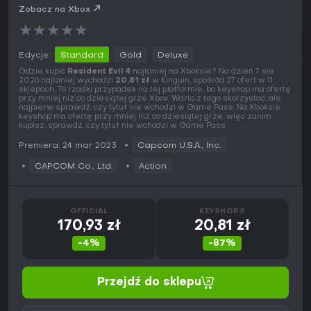
Zobacz na Xbox
★
★
★
★
★
Edycje:
Standard
Gold
Deluxe
Gdzie kupić
Resident Evil 4
najtaniej na Xboksie? Na dzień 7 sie
2026 najtaniej wychodzi
20,81 zł
w Kinguin, spośród 27 ofert w 11
sklepach. To rzadki przypadek na tej platformie, bo keyshop ma ofertę
przy mniej niż co dziesiątej grze Xbox. Warto z tego skorzystać, ale
najpierw sprawdź, czy tytuł nie wchodzi w Game Pass. Na Xboksie
keyshop ma ofertę przy mniej niż co dziesiątej grze, więc zanim
kupisz, sprawdź, czy tytuł nie wchodzi w Game Pass.
Premiera: 24 mar 2023
Capcom U.S.A., Inc.
CAPCOM Co., Ltd.
Action
OFFICIAL
KEYSHOPS
170,93 zł
20,81 zł
-4%
-87%
Przejdź do sklepu