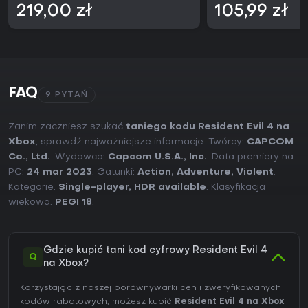
219,00 zł
105,99 zł
FAQ
9 PYTAŃ
Zanim zaczniesz szukać
taniego kodu Resident Evil 4 na
Xbox
, sprawdź najważniejsze informacje. Twórcy:
CAPCOM
Co., Ltd.
. Wydawca:
Capcom U.S.A., Inc.
. Data premiery na
PC:
24 mar 2023
. Gatunki:
Action
,
Adventure
,
Violent
.
Kategorie:
Single-player
,
HDR available
. Klasyfikacja
wiekowa:
PEGI 18
.
Gdzie kupić tani kod cyfrowy Resident Evil 4
Q
na Xbox?
Korzystając z naszej porównywarki cen i zweryfikowanych
kodów rabatowych, możesz kupić
Resident Evil 4 na Xbox