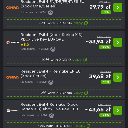
Resident Evil 4 EN/DE/FR/IT/ES EU
32,74 zł
(Xbox One/Series)
29,79 zł
-9%
1d temu
DRM:
copy
-9% with XDDeals
Resident Evil 4 (Xbox Series X|S)
172,00 zł
Xbox Live Key EUROPE
~33,94 zł
★
5.0
-80%
10h temu
DRM:
copy
-10% with XDD10
Resident Evil 4 - Remake EN EU
43,61 zł
(Xbox Series)
39,68 zł
-9%
9h temu
DRM:
copy
-9% with XDDeals
Resident Evil 4 Remake (Xbox
179,00 zł
Series X|S) Xbox Live Key - EU
~43,66 zł
-75%
8h temu
DRM:
copy
-17% with SEAL17XDD