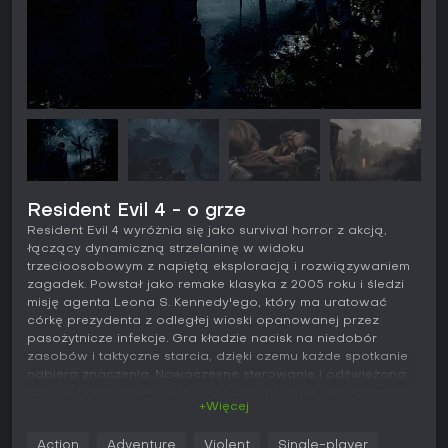
Resident Evil 4 - o grze
Resident Evil 4 wyróżnia się jako survival horror z akcją,
łączący dynamiczną strzelaninę w widoku
trzecioosobowym z napiętą eksploracją i rozwiązywaniem
zagadek. Powstał jako remake klasyka z 2005 roku i śledzi
misję agenta Leona S. Kennedy'ego, który ma uratować
córkę prezydenta z odległej wioski opanowanej przez
pasożytnicze infekcje. Gra kładzie nacisk na niedobór
zasobów i taktyczne starcia, dzięki czemu każde spotkanie
nabiera znaczenia. Nowoczesne sterowanie i odświeżona
grafika przyciągają zarówno nowicjuszy, jak i wieloletnich
+Więcej
fanów serii pragnących wciągającej gry single-player.
Gierkowość
Action
Adventure
Violent
Single-player