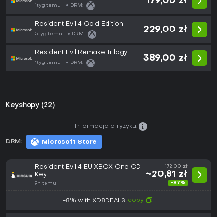
179,00 zł
1tyg temu
DRM:
Resident Evil 4 Gold Edition
229,00 zł
5tyg temu
DRM:
Resident Evil Remake Trilogy
389,00 zł
1tyg temu
DRM:
Keyshopy (22)
Informacja o ryzyku:
DRM:
Microsoft Store
Resident Evil 4 EU XBOX One CD
172,00 zł
~20,81 zł
Key
-87%
9h temu
copy
-8% with XD8DEALS