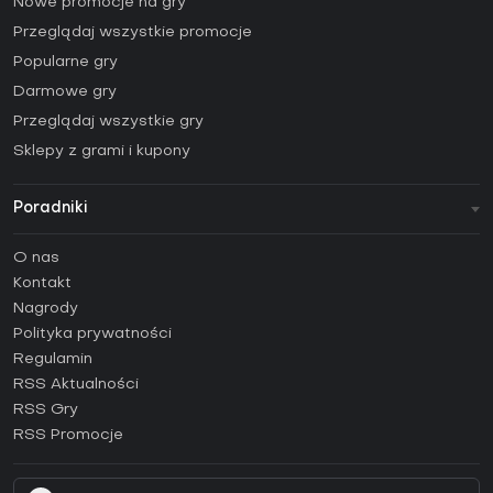
Nowe promocje na gry
Przeglądaj wszystkie promocje
Popularne gry
Darmowe gry
Przeglądaj wszystkie gry
Sklepy z grami i kupony
Poradniki
FAQ
O nas
Poradniki
Kontakt
Jak aktywować klucz Steam (CD Key)?
Nagrody
Jak aktywować klucz Epic Games (CD Key)?
Polityka prywatności
Regulamin
Jak aktywować klucz GOG (CD Key)?
RSS Aktualności
Jak aktywować klucz Ubisoft Connect (CD Key)?
RSS Gry
Jak aktywować klucz EA App (CD Key)?
RSS Promocje
Jak aktywować klucz Battle.net (CD Key)?