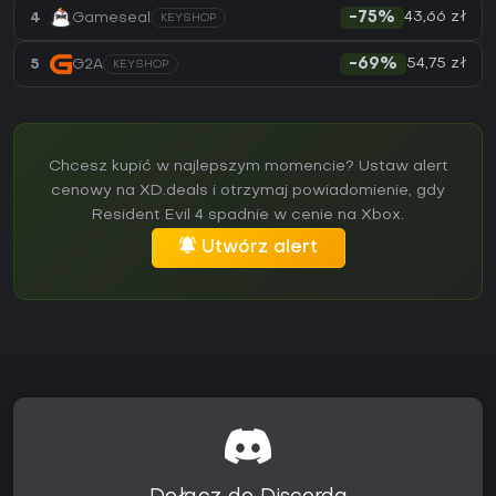
43,66 zł
4
Gameseal
-75%
KEYSHOP
54,75 zł
5
G2A
-69%
KEYSHOP
Chcesz kupić w najlepszym momencie? Ustaw alert
cenowy na XD.deals i otrzymaj powiadomienie, gdy
Resident Evil 4 spadnie w cenie na Xbox.
Utwórz alert