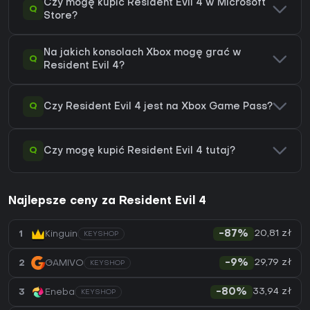
Czy mogę kupić Resident Evil 4 w Microsoft
Q
Store?
Na jakich konsolach Xbox mogę grać w
Q
Resident Evil 4?
Q
Czy Resident Evil 4 jest na Xbox Game Pass?
Q
Czy mogę kupić Resident Evil 4 tutaj?
Najlepsze ceny za Resident Evil 4
20,81 zł
1
Kinguin
-87%
KEYSHOP
29,79 zł
2
GAMIVO
-9%
KEYSHOP
33,94 zł
3
Eneba
-80%
KEYSHOP