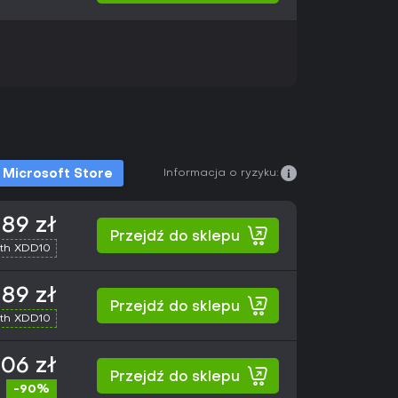
Informacja o ryzyku:
Microsoft Store
,89 zł
Przejdź do sklepu
th XDD10
,89 zł
Przejdź do sklepu
th XDD10
,06 zł
Przejdź do sklepu
-90%