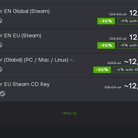
r EN Global (Steam)
12
133,90 zł
-90%
-9% with
er EN EU (Steam)
12
133,90 zł
-90%
-9% with
 (Global) (PC / Mac / Linux) -
~12
129,11 zł
-90%
-6% with 
er EU Steam CD Key
~12
128,04 zł
+Więcej