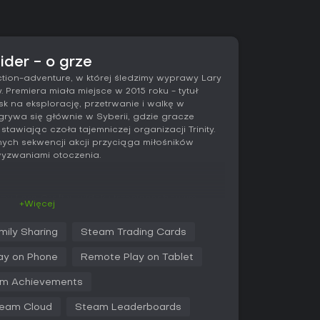
ider - o grze
tion-adventure, w której śledzimy wyprawy Lary
. Premiera miała miejsce w 2015 roku - tytuł
isk na eksplorację, przetrwanie i walkę w
zgrywa się głównie w Syberii, gdzie gracze
awiając czoła tajemniczej organizacji Trinity.
ych sekwencji akcji przyciąga miłośników
wyzwaniami otoczenia.
emy Larą Croft w widoku trzecioosobowym,
+Więcej
e obszary pełne zasobów i zagrożeń. Kluczowe
niu materiałów do craftingu broni i ekwipunku,
mily Sharing
Steam Trading Cards
pogodzie i wśród dzikiej fauny. Walka stawia
 do cichych eliminacji lub otwartych starć z
ay on Phone
Remote Play on Tablet
owego i konfigurowalnej broni palnej. Elementy
żytnych grobowcach, gdzie dekodowanie
m Achievements
m odsłania ukryte krypty. Polowanie na zwierzęta
tingu, a drzewka umiejętności pozwalają
eam Cloud
Steam Leaderboards
 przetrwania, walki i eksploracji.