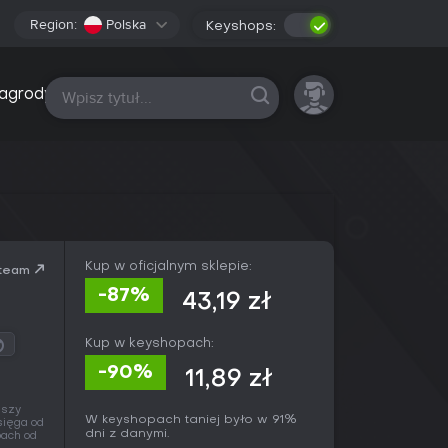
Region:
Polska
Keyshops:
Wszystkie platformy
agrody
Kup w oficjalnym sklepie:
team
-87%
43,19 zł
Kup w keyshopach:
-90%
11,89 zł
ńszy
W keyshopach taniej było w 91%
sięga od
dni z danymi.
pach od