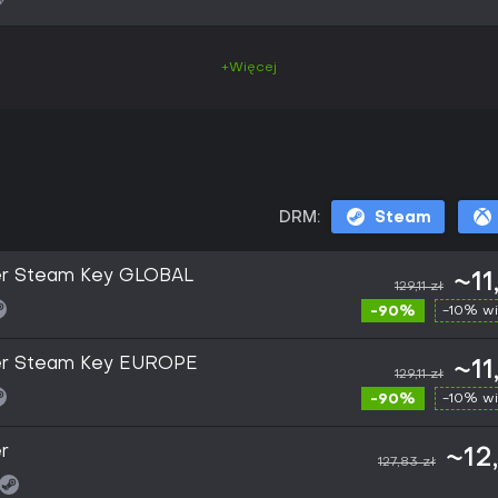
+Więcej
DRM:
Steam
der Steam Key GLOBAL
~11
129,11 zł
-90%
-10% wi
der Steam Key EUROPE
~11
129,11 zł
-90%
-10% wi
r
~12
127,83 zł