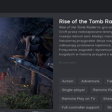
Rise of the Tomb Ra
Rise of the Tomb Raider
to gra ac
Croft przez niebezpieczne tereny
rozwija reboot serii, kładąc nac
fabularnej przygodzie. Akcja ro
odkrywają pradawne tajemnice, st
Połączenie zagadek i dynamiczn
bogatych w historię przygód z 
Rozgrywka
W
Rise of the Tomb Raider
kieruj
przemierzając rozległe, otwart
mechaniki opierają się na zbiera
Action
Adventure
Fa
co pomaga przetrwać w surowej 
na partyzantkę - otoczenie służy
Single-player
Remote Pl
użyciem łuku, czekana wspinaczk
zagadek pojawiają się w staro
Remote Play on TV
Stea
tekstów i manipulacja otoczenie
dostarcza komponentów do craf
Full controller support
St
ulepszać zdolności w kategoriach