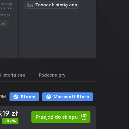
historii
Zobacz historię cen
da znać,
ym
a gier.
Mac)
Historia cen
Podobne gry
RM:
Steam
Microsoft Store
,19 zł
Przejdź do sklepu
-87%