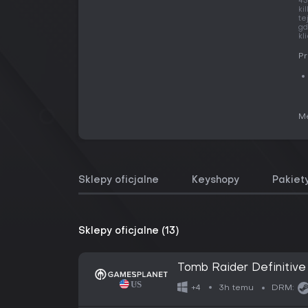
43
ki
te
gd
kl
Pr
Me
Sklepy oficjalne
Keyshopy
Pakiet
Sklepy oficjalne (13)
Tomb Raider Definitive 
3h temu
+4
DRM: