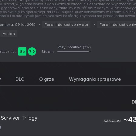
,19 zł. Przy takiej liczbie sprzedawców różnica między skrajnymi ofertami bywa
lkukrotna, więc sam wybór sklepu waży tu więcej niż czekanie na wyprzedaż. W 
j gry notowaliśmy też niższe ceny, taniej było w 91% dni z danymi. Alert cenowy 
y pojawi się kolejna okazja. Na PC kupujesz klucz aktywowany w Steam lub inn
iencie i to tutaj rynek jest najszerszy, bo ofertę keyshopu ma ponad jedna czwart
emiera: 09 lut 2016
Feral Interactive (Mac)
Feral Interactive (
Action
Very Positive
(111k)
tacritic:
86
7.9
Steam:
y
DLC
O grze
Wymagania sprzętowe
D
Survivor Trilogy
~43
335,01 zł