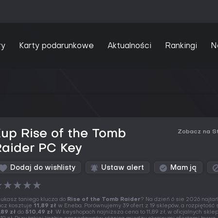
ry
Karty podarunkowe
Aktualności
Rankingi
N
up Rise of the Tomb
Zobacz na S
Raider PC Key
Dodaj do wishlisty
Ustaw alert
Mam ją
★
★
★
★
★
ukasz taniego klucza do
Rise of the Tomb Raider
? Na dzień 6 sie 2026 najta
ucz kosztuje
11,89 zł
w Eneba. Porównujemy 39 ofert z 19 sklepów, a rozpiętość 
,89 zł
do
510,49 zł
. W keyshopach najniższa cena to 11,89 zł, w oficjalnych skle