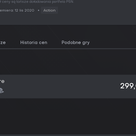
ł ceny są tańsze doładowania portfela PSN.
emiera: 12 lis 2020
Action
rze
Historia cen
Podobne gry
re
299,