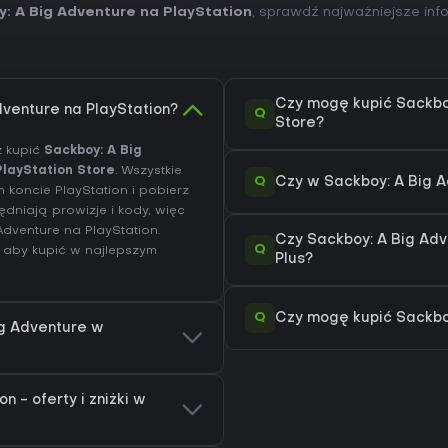
: A Big Adventure na PlayStation
, sprawdź najważniejsze inf
Czy mogę kupić Sackboy
dventure na PlayStation?
Q
Store?
z kupić
Sackboy: A Big
PlayStation Store
. Wszystkie
Q
Czy w Sackboy: A Big 
koncie PlayStation i pobierz
dniają prowizje i kody, więc
 Adventure na
PlayStation
.
Czy Sackboy: A Big Adv
Q
, aby kupić w najlepszym
Plus?
Q
Czy mogę kupić Sackboy
ig Adventure w
n - oferty i zniżki w