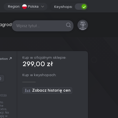
Region:
Polska
Keyshops:
Wszystkie platformy
agrody
Kup w oficjalnym sklepie:
ation
299,00 zł
Kup w keyshopach:
Zobacz historię cen
 2026
to.
 te
xtra,
ji. Na
rogą w