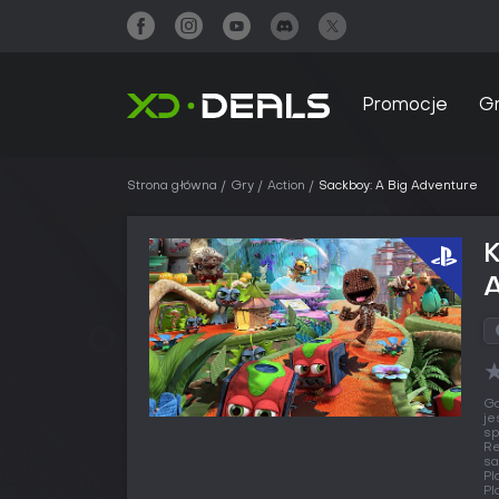
Promocje
G
Strona główna
Gry
Action
Sackboy: A Big Adventure
K
Gd
je
sp
Re
sa
Pl
Pl