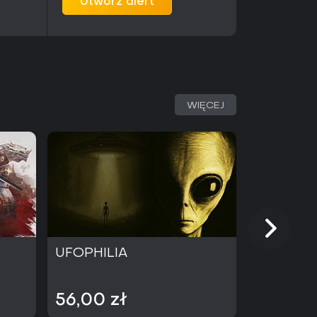
Utwórz alert
WIĘCEJ
UFOPHILIA
PRAGMA
56,00 zł
259,00