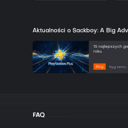
Aktualności o Sackboy: A Big Ad
15 najlepszych g
roku
Blog
1tyg temu
FAQ