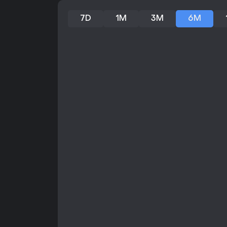
7D
1M
3M
6M