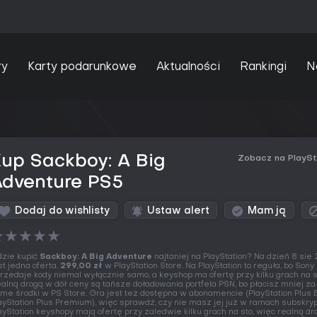
ry
Karty podarunkowe
Aktualności
Rankingi
N
up Sackboy: A Big
Zobacz na PlaySt
Adventure PS5
Dodaj do wishlisty
Ustaw alert
Mam ją
★
★
★
★
★
zie kupić
Sackboy: A Big Adventure
najtaniej na PlayStation? Na dzień 8 sie
st jedna oferta,
299,00 zł
w PlayStation Store. Na PlayStation to reguła, bo Sony
rzedaje kody niemal wyłącznie samo, a keyshop ma ofertę przy kilku grach na s
alną drogą w dół ceny są tańsze doładowania portfela PSN, bo płacisz mniej za
me środki w PS Store. Gra jest też dostępna w abonamencie (PlayStation Plus E
ayStation Plus Premium), więc sprawdź, czy nie masz jej już w ramach subskrypc
ayStation keyshopy mają ofertę przy zaledwie kilku grach na sto, więc realną d