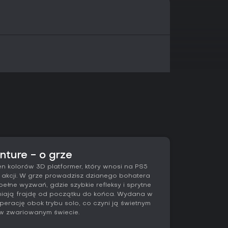
nture - o grze
en kolorów 3D platformer, który wnosi na PS5
akcji. W grze prowadzisz dzianego bohatera
łne wyzwań, gdzie szybkie refleksy i sprytne
iają frajdę od początku do końca. Wydana w
perację obok trybu solo, co czyni ją świetnym
 w zwariowanym świecie.