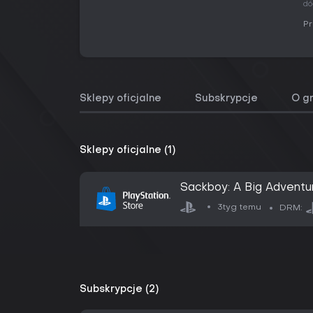
dó
Pr
Sklepy oficjalne
Subskrypcje
O g
Sklepy oficjalne (1)
Sackboy: A Big Adventu
3tyg temu
DRM:
Subskrypcje (2)