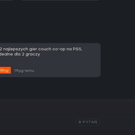
12 najlepszych gier couch co-op na PS5,
dealne dla 2 graczy
Blog
17tyg temu
8 PYTAŃ