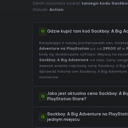
Zanim zaczniesz szukać
taniego kodu Sackboy
Gatunki:
Action
.
Q
Gdzie kupić tani kod Sackboy: A Big A
Korzystając z naszej porównywarki cen, możes
Adventure na PlayStation
już od
299,00 zł
w
kody są dostarczane cyfrowo. Aktywuj na swoim 
Sackboy: A Big Adventure
od razu. Ceny uwzglę
zawsze widzisz najniższą cenę Sackboy: A Big
Sprawdź
historię cen Sackboy: A Big Adventure
momencie.
Jaka jest aktualna cena Sackboy: A B
Q
PlayStation Store?
Sackboy: A Big Adventure na PlayStatio
Q
jednym miejscu