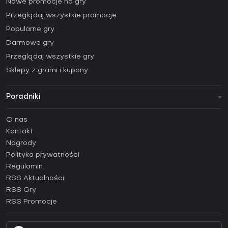
Nowe promocje na gry
Przeglądaj wszystkie promocje
Popularne gry
Darmowe gry
Przeglądaj wszystkie gry
Sklepy z grami i kupony
Poradniki
FAQ
O nas
Poradniki
Kontakt
Jak aktywować klucz Steam (CD Key)?
Nagrody
Jak aktywować klucz Epic Games (CD Key)?
Polityka prywatności
Regulamin
Jak aktywować klucz GOG (CD Key)?
RSS Aktualności
Jak aktywować klucz Ubisoft Connect (CD Key)?
RSS Gry
Jak aktywować klucz EA App (CD Key)?
RSS Promocje
Jak aktywować klucz Battle.net (CD Key)?