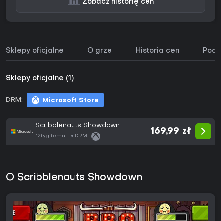
Zobacz historię cen
Sklepy oficjalne
O grze
Historia cen
Podo
Sklepy oficjalne (1)
DRM:
Microsoft Store
Scribblenauts Showdown
169,99 zł
12tyg temu
DRM:
O Scribblenauts Showdown