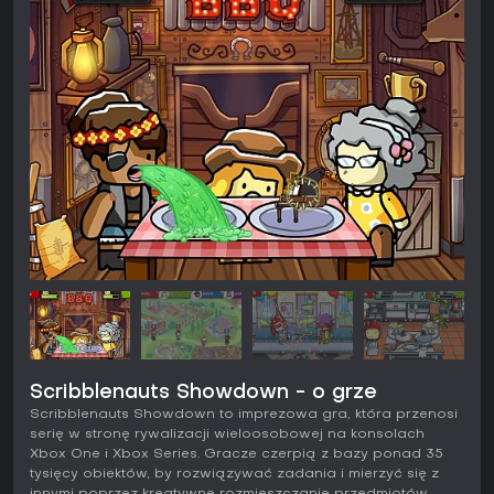
Scribblenauts Showdown - o grze
Scribblenauts Showdown to imprezowa gra, która przenosi
serię w stronę rywalizacji wieloosobowej na konsolach
Xbox One i Xbox Series. Gracze czerpią z bazy ponad 35
tysięcy obiektów, by rozwiązywać zadania i mierzyć się z