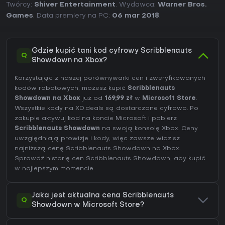
Twórcy:
Shiver Entertainment
. Wydawca:
Warner Bros.
Games
. Data premiery na PC:
06 mar 2018
.
Gdzie kupić tani kod cyfrowy Scribblenauts
Q
Showdown na Xbox?
Korzystając z naszej porównywarki cen i zweryfikowanych
kodów rabatowych, możesz kupić
Scribblenauts
Showdown na Xbox
już od
169,99 zł
w
Microsoft Store
.
Wszystkie kody na XD.deals są dostarczane cyfrowo. Po
zakupie aktywuj kod na koncie Microsoft i pobierz
Scribblenauts Showdown
na swoją konsolę Xbox. Ceny
uwzględniają prowizje i kody, więc zawsze widzisz
najniższą cenę Scribblenauts Showdown na
Xbox
.
Sprawdź
historię cen Scribblenauts Showdown
, aby kupić
w najlepszym momencie.
Jaka jest aktualna cena Scribblenauts
Q
Showdown w Microsoft Store?