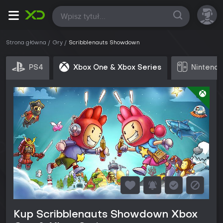
Wszystkie
Strona główna
Gry
Scribblenauts Showdown
PS4
Xbox One & Xbox Series
Nintendo
Kup Scribblenauts Showdown Xbox