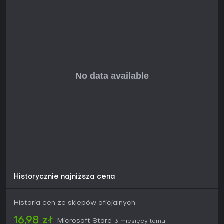
Tryb Versus ogranicza rozgrywkę do pojedynków jeden na
jednego z innym graczem lub komputerem. Usuwa planszę i
koncentruje się wyłącznie na bezpośrednich starciach w
minigrach, bez dodatkowych kart strategicznych.
Sandbox oferuje otwartą przestrzeń do swobodnego
tworzenia w różnych środowiskach. Można przywoływać
obiekty bez ograniczeń, obserwować ich interakcje i
realizować proste cele - samotnie lub z drugą osobą. Tryb
podkreśla charakterystyczną dla serii swobodę, bez
elementu rywalizacji.
Dostosowywanie i rozwój
Gracze odblokowują elementy strojów i pojazdy, by
personalizować swojego Scribblenauta. Zmiany wizualne
są widoczne we wszystkich trybach i stanowią główny
element długoterminowej kolekcji. Setki przedmiotów
zdobywa się podczas zwykłej gry, co urozmaica kolejne
sesje bez wpływu na mechaniki.
Historycznie najniższa cena
Czy warto zagrać?
Gra sprawdzi się w gronie osób szukających lekkiej, opartej
Historia cen ze sklepów oficjalnych
na wyobraźni rywalizacji trwającej 20-30 minut. Tryb lokalny
dobrze sprawdza się podczas spotkań rodzinnych i
16,98 zł
Microsoft Store
3 miesięcy temu