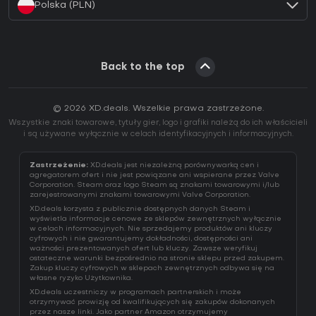
Polska (PLN)
Back to the top
© 2026 XD.deals. Wszelkie prawa zastrzeżone.
Wszystkie znaki towarowe, tytuły gier, logo i grafiki należą do ich właścicieli
i są używane wyłącznie w celach identyfikacyjnych i informacyjnych.
Zastrzeżenie:
XD.deals jest niezależną porównywarką cen i
agregatorem ofert i nie jest powiązane ani wspierane przez Valve
Corporation. Steam oraz logo Steam są znakami towarowymi i/lub
zarejestrowanymi znakami towarowymi Valve Corporation.
XD.deals korzysta z publicznie dostępnych danych Steam i
wyświetla informacje cenowe ze sklepów zewnętrznych wyłącznie
w celach informacyjnych. Nie sprzedajemy produktów ani kluczy
cyfrowych i nie gwarantujemy dokładności, dostępności ani
ważności prezentowanych ofert lub kluczy. Zawsze weryfikuj
ostateczne warunki bezpośrednio na stronie sklepu przed zakupem.
Zakup kluczy cyfrowych w sklepach zewnętrznych odbywa się na
własne ryzyko Użytkownika.
XD.deals uczestniczy w programach partnerskich i może
otrzymywać prowizję od kwalifikujących się zakupów dokonanych
przez nasze linki. Jako partner Amazon otrzymujemy