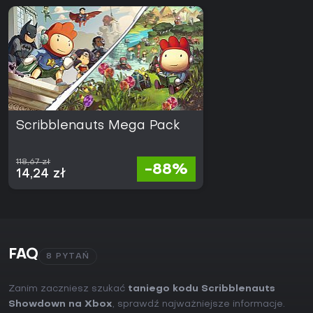
Scribblenauts Mega Pack
118,67 zł
-88%
14,24 zł
FAQ
8 PYTAŃ
Zanim zaczniesz szukać
taniego kodu Scribblenauts
Showdown na Xbox
, sprawdź najważniejsze informacje.