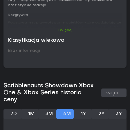
innymi poprzez kreatywne rozmieszczanie przedmiotów
oraz szybkie reakcje.
Rozgrywka
Podstawą jest przywoływanie obiektów, które oddziałują ze
środowiskiem lub przeciwnikami w krótkich wyzwaniach. W
+Więcej
każdej rundzie trzeba błyskawicznie dobrać przedmioty, by
osiągnąć cel lub przeszkodzić rywalom. System nagradza
Klasyfikacja wiekowa
zarówno pomysłowe wybory, jak i szybką realizację, łącząc
elementy łamigłówek z bezpośrednią rywalizacją.
Brak informacji
Przedmioty zachowują się zgodnie ze swoimi rzeczywistymi
właściwościami, co pozwala tworzyć łańcuchy interakcji
zmieniające przebieg scenariusza. Zachęca to do
eksperymentowania w ramach dostępnego słownika i
zasad danej rundy.
Scribblenauts Showdown Xbox
Tryby gry
One & Xbox Series historia
WIĘCEJ
W trybie Showdown bierze udział maksymalnie czterech
ceny
graczy lub mieszanka graczy i botów na wspólnej planszy.
Uczestnicy przechodzą przez serię minigier, wykorzystując
karty, które wpływają na przebieg tury lub dają przewagę.
7D
1M
3M
6M
1Y
2Y
3Y
Tryb skupia się na grze grupowej i kolejnych rundach
rozwiązywania zadań za pomocą obiektów.