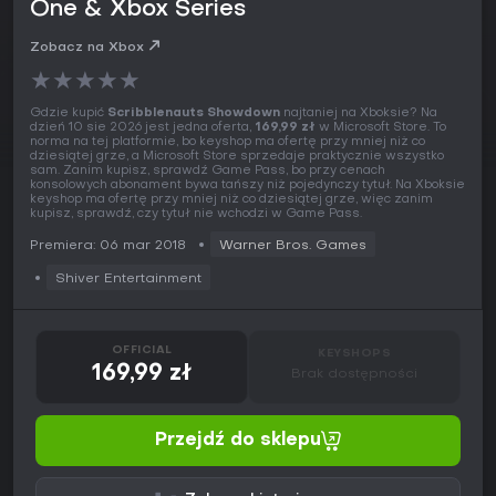
One & Xbox Series
Zobacz na Xbox
★
★
★
★
★
Gdzie kupić
Scribblenauts Showdown
najtaniej na Xboksie? Na
dzień 10 sie 2026 jest jedna oferta,
169,99 zł
w Microsoft Store. To
norma na tej platformie, bo keyshop ma ofertę przy mniej niż co
dziesiątej grze, a Microsoft Store sprzedaje praktycznie wszystko
sam. Zanim kupisz, sprawdź Game Pass, bo przy cenach
konsolowych abonament bywa tańszy niż pojedynczy tytuł. Na Xboksie
keyshop ma ofertę przy mniej niż co dziesiątej grze, więc zanim
kupisz, sprawdź, czy tytuł nie wchodzi w Game Pass.
Premiera: 06 mar 2018
Warner Bros. Games
Shiver Entertainment
OFFICIAL
KEYSHOPS
169,99 zł
Brak dostępności
Przejdź do sklepu