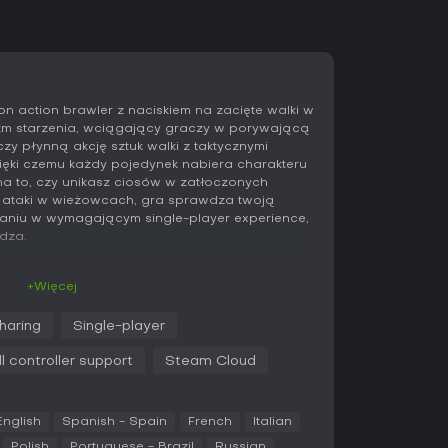
son action brawler z naciskiem na zacięte walki w
nizm starzenia, wciągający graczy w porywającą
łączy płynną akcję sztuk walki z taktycznymi
zięki czemu każdy pojedynek nabiera charakteru
na to, czy unikasz ciosów w zatłoczonych
 ataki w wieżowcach, gra sprawdza twoją
waniu w wymagającym single-player experience,
dza.
+Więcej
zyjnym timingu uników, parry i ciosów, co
sowywać się do wzorców wrogów. Kluczowy
haring
Single-player
óry wskrzesza postać po śmierci, ale każde
zając maksymalne zdrowie przy wzroście
ll controller support
Steam Cloud
wymusza strategiczne wybory - zbyt duża wieku
w późniejszych starciach. Gracze wykorzystują
zedmioty czy korzystając z krawędzi i okien, by
English
Spanish - Spain
French
Italian
rzeciwników.
Polish
Portuguese - Brazil
Russian