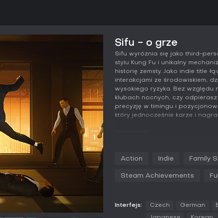
Sifu - o grze
Sifu wyróżnia się jako third-per
stylu Kung Fu i unikalny mecha
historię zemsty. Jako indie title 
interakcjami ze środowiskiem, d
wysokiego ryzyka. Bez względu 
klubach nocnych, czy odpierasz
precyzję w timingu i pozycjono
który jednocześnie karze i nagra
Grywalność
W Sifu walka opiera się na precy
pozwala łączyć komba i dosto
Action
Indie
Family S
mechanizm to tajemny amulet, kt
ożywienie postarza ją, zmniejs
Steam Achievements
Fu
obrażeń. Ten system starzenia 
czyni przetrwanie trudniejszym 
otoczenie, chwytając rzucalne pr
Interfejs:
Czech
German
zyskać przewagę nad grupami p
Japanese
Korean