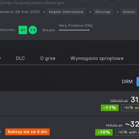
yshopu ma ponad jedna czwarta gier.
emiera: 28 mar 2023
Kepler Interactive
Sloclap
Action
Very Positive
(16k)
tacritic:
81
7.9
Steam:
y
DLC
O grze
Wymagania sprzętowe
DRM:
31
139,00 zł
-77%
-10% wi
~32
149,26 zł
Kończy się za 5 dni
-78%
-10% with