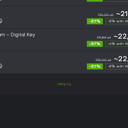
~21
172,00 zł
-87%
-8% with 
am - Digital Key
~22
171,89 zł
-87%
-6% with 
~22
172,00 zł
-87%
-8% with 
+Więcej