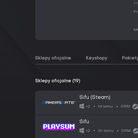
ke
Pr
Me
Sklepy oficjalne
Keyshopy
Pakiet
Sklepy oficjalne (19)
Sifu (Steam)
1d temu
+2
DRM:
Sifu
2h temu
+2
DRM: