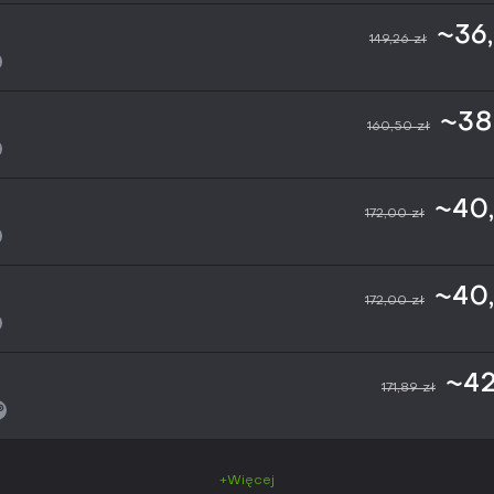
~36,
149,26 zł
~38
160,50 zł
~40,
172,00 zł
~40,
172,00 zł
~42
171,89 zł
+Więcej