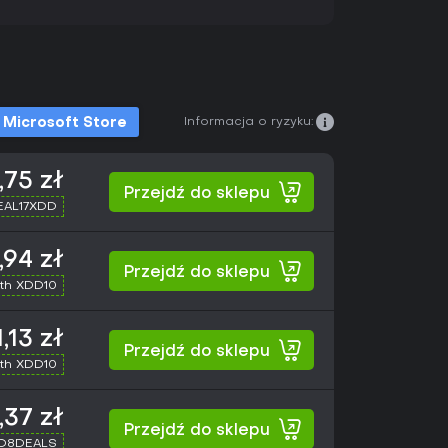
Informacja o ryzyku:
Microsoft Store
,75 zł
Przejdź do sklepu
SEAL17XDD
,94 zł
Przejdź do sklepu
th XDD10
,13 zł
Przejdź do sklepu
th XDD10
,37 zł
Przejdź do sklepu
XD8DEALS