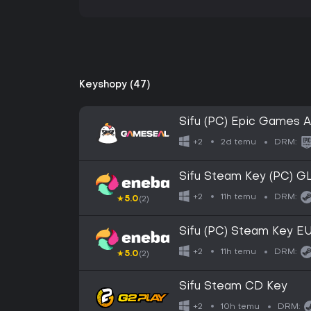
Keyshopy (47)
Sifu (PC) Epic Games 
2d temu
+2
DRM:
Sifu Steam Key (PC) 
11h temu
+2
DRM:
★
5.0
(2)
Sifu (PC) Steam Key 
11h temu
+2
DRM:
★
5.0
(2)
Sifu Steam CD Key
10h temu
+2
DRM: