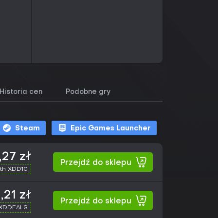
Historia cen
Podobne gry
Steam
Epic Games Launcher
,27 zł
Przejdź do sklepu
th XDD10
,21 zł
Przejdź do sklepu
 XDDEALS