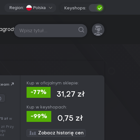
Region:
Polska
Keyshops:
Wszystkie platformy
agrody
Kup w oficjalnym sklepie:
team
-77%
31,27 zł
Kup w keyshopach:
-99%
0,75 zł
75 zł
w
 zł. Przy
więc
Zobacz historię cen
ucz