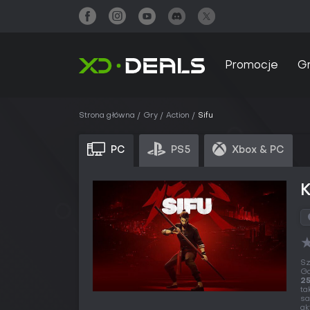
Promocje
G
Strona główna
Gry
Action
Sifu
PC
PS5
Xbox & PC
K
Sz
Ga
25
ta
sa
ak