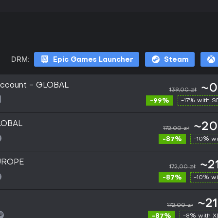
DRM:
Epic Games Launcher
Steam
Account - GLOBAL
~0
139,00 zł
-99%
-17% with 
GLOBAL
~20
172,00 zł
-87%
-10% wi
EUROPE
~21
172,00 zł
-87%
-10% wi
~21
172,00 zł
-87%
-8% with 