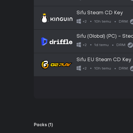
Sifu Steam CD Key
10h temu
+2
DRM:
Sifu (Global) (PC) - Ste
1d temu
+2
DRM:
Sifu EU Steam CD Key
10h temu
+2
DRM:
Packs (1)