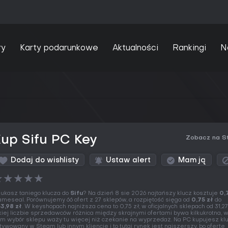
ry
Karty podarunkowe
Aktualności
Rankingi
N
up Sifu PC Key
Zobacz na S
Dodaj do wishlisty
Ustaw alert
Mam ją
★
★
★
★
★
ukasz taniego klucza do
Sifu
? Na dzień 8 sie 2026 najtańszy klucz kosztuje
0,
meseal. Porównujemy 66 ofert z 27 sklepów, a rozpiętość sięga od
0,75 zł
do
3,98 zł
. W keyshopach najniższa cena to 0,75 zł, w oficjalnych sklepach od 31,27
kiej liczbie sprzedawców różnica między skrajnymi ofertami bywa kilkukrotna, 
m wybór sklepu waży tu więcej niż czekanie na wyprzedaż. Na PC kupujesz kl
tywowany w Steam lub innym kliencie i to tutaj rynek jest najszerszy, bo ofertę