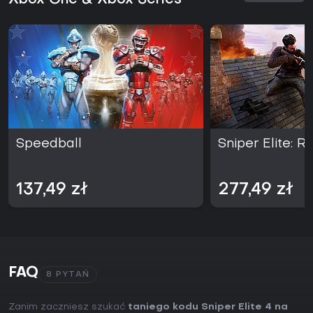
Xbox One & Xbox Series
Speedball
Sniper Elite: R
137,49 zł
277,49 zł
FAQ
8 PYTAŃ
Zanim zaczniesz szukać
taniego kodu Sniper Elite 4 na