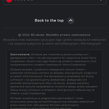
Back to the top
© 2026 XD.deals. Wszelkie prawa zastrzeżone.
Wszystkie znaki towarowe, tytuły gier, logo i grafiki należą do ich właścicieli
i są używane wyłącznie w celach identyfikacyjnych i informacyjnych.
Zastrzeżenie:
XD.deals jest niezależną porównywarką cen i
agregatorem ofert i nie jest powiązane ani wspierane przez Valve
Corporation. Steam oraz logo Steam są znakami towarowymi i/lub
zarejestrowanymi znakami towarowymi Valve Corporation.
XD.deals korzysta z publicznie dostępnych danych Steam i
wyświetla informacje cenowe ze sklepów zewnętrznych wyłącznie
w celach informacyjnych. Nie sprzedajemy produktów ani kluczy
cyfrowych i nie gwarantujemy dokładności, dostępności ani
ważności prezentowanych ofert lub kluczy. Zawsze weryfikuj
ostateczne warunki bezpośrednio na stronie sklepu przed zakupem.
Zakup kluczy cyfrowych w sklepach zewnętrznych odbywa się na
własne ryzyko Użytkownika.
XD.deals uczestniczy w programach partnerskich i może
otrzymywać prowizję od kwalifikujących się zakupów dokonanych
przez nasze linki. Jako partner Amazon otrzymujemy
wynagrodzenie od kwalifikujących się zakupów.