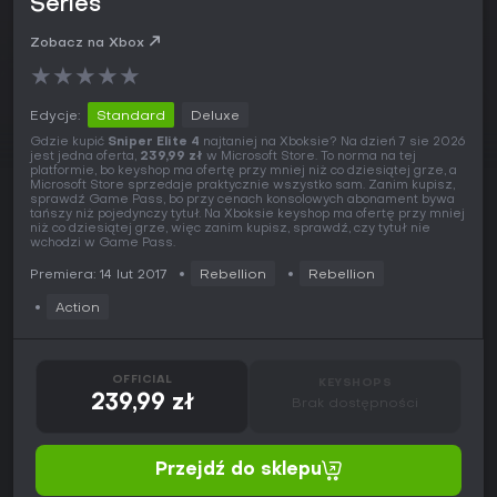
Series
Zobacz na Xbox
★
★
★
★
★
Edycje:
Standard
Deluxe
Gdzie kupić
Sniper Elite 4
najtaniej na Xboksie? Na dzień 7 sie 2026
jest jedna oferta,
239,99 zł
w Microsoft Store. To norma na tej
platformie, bo keyshop ma ofertę przy mniej niż co dziesiątej grze, a
Microsoft Store sprzedaje praktycznie wszystko sam. Zanim kupisz,
sprawdź Game Pass, bo przy cenach konsolowych abonament bywa
tańszy niż pojedynczy tytuł. Na Xboksie keyshop ma ofertę przy mniej
niż co dziesiątej grze, więc zanim kupisz, sprawdź, czy tytuł nie
wchodzi w Game Pass.
Premiera: 14 lut 2017
Rebellion
Rebellion
Action
OFFICIAL
KEYSHOPS
239,99 zł
Brak dostępności
Przejdź do sklepu