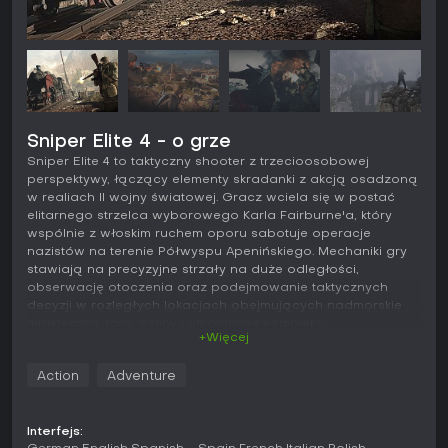
Sniper Elite 4 - o grze
Sniper Elite 4 to taktyczny shooter z trzecioosobowej
perspektywy, łączący elementy skradanki z akcją osadzoną
w realiach II wojny światowej. Gracz wciela się w postać
elitarnego strzelca wyborowego Karla Fairburne'a, który
wspólnie z włoskim ruchem oporu sabotuje operacje
nazistów na terenie Półwyspu Apenińskiego. Mechaniki gry
stawiają na precyzyjne strzały na duże odległości,
obserwację otoczenia oraz podejmowanie taktycznych
decyzji w rozległych lokacjach obejmujących nadmorskie
miasteczka, lasy, doliny i umocnione kompleksy.
+Więcej
Rozgrywka
Action
Adventure
Podstawą rozgrywki jest realistyczna balistyka broni,
uwzględniająca wpływ wiatru, grawitacji i tętna strzelca na
celność oddawanych z setek metrów strzałów. Przed walką
Interfejs:
gracz oznacza przeciwników i obiekty lornetką, a następnie