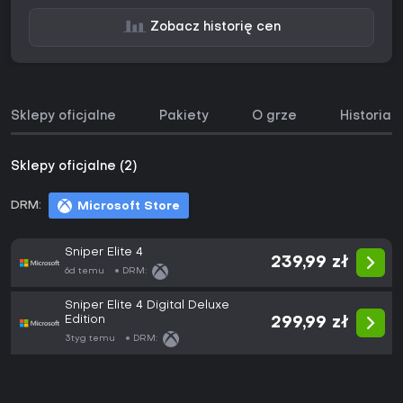
Zobacz historię cen
Sklepy oficjalne
Pakiety
O grze
Historia 
Sklepy oficjalne (2)
DRM:
Microsoft Store
Sniper Elite 4
239,99 zł
6d temu
DRM:
Sniper Elite 4 Digital Deluxe
Edition
299,99 zł
3tyg temu
DRM: