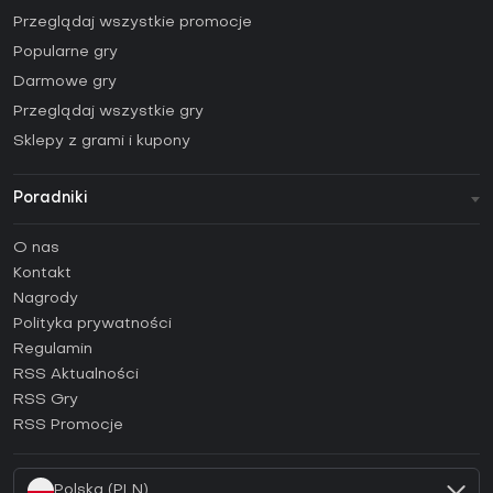
Przeglądaj wszystkie promocje
Popularne gry
Darmowe gry
Przeglądaj wszystkie gry
Sklepy z grami i kupony
Poradniki
FAQ
O nas
Poradniki
Kontakt
Jak aktywować klucz Steam (CD Key)?
Nagrody
Jak aktywować klucz Epic Games (CD Key)?
Polityka prywatności
Regulamin
Jak aktywować klucz GOG (CD Key)?
RSS Aktualności
Jak aktywować klucz Ubisoft Connect (CD Key)?
RSS Gry
Jak aktywować klucz EA App (CD Key)?
RSS Promocje
Jak aktywować klucz Battle.net (CD Key)?
Polska (PLN)