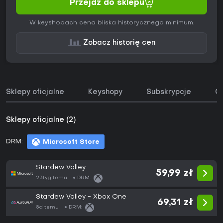
Przejdź do sklepu
W keyshopach cena bliska historycznego minimum.
Zobacz historię cen
Sklepy oficjalne
Keyshopy
Subskrypcje
O
Sklepy oficjalne (2)
DRM:
Microsoft Store
Stardew Valley
59,99 zł
23tyg temu
DRM:
Stardew Valley - Xbox One
69,31 zł
5d temu
DRM: