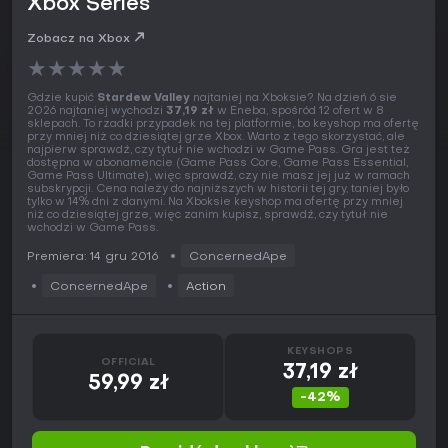
Xbox Series
Zobacz na Xbox
★
★
★
★
★
Gdzie kupić
Stardew Valley
najtaniej na Xboksie? Na dzień 6 sie
2026 najtaniej wychodzi
37,19 zł
w Eneba, spośród 12 ofert w 8
sklepach. To rzadki przypadek na tej platformie, bo keyshop ma ofertę
przy mniej niż co dziesiątej grze Xbox. Warto z tego skorzystać, ale
najpierw sprawdź, czy tytuł nie wchodzi w Game Pass. Gra jest też
dostępna w abonamencie (Game Pass Core, Game Pass Essential,
Game Pass Ultimate), więc sprawdź, czy nie masz jej już w ramach
subskrypcji. Cena należy do najniższych w historii tej gry, taniej było
tylko w 14% dni z danymi. Na Xboksie keyshop ma ofertę przy mniej
niż co dziesiątej grze, więc zanim kupisz, sprawdź, czy tytuł nie
wchodzi w Game Pass.
Premiera: 14 gru 2016
ConcernedApe
ConcernedApe
Action
KEYSHOPS
OFFICIAL
37,19 zł
59,99 zł
-42%