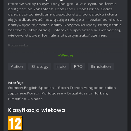
Stardew Valley to symulacyjna gra RPG o życiu na farmie,
dostępna na konsolach Xbox One i Xbox Series. Gracz
dziedziczy zaniedbane gospodarstwo po dziadku i stara
się je odbudować, nawiązując relacje z mieszkańcami oraz
odkrywając tajemnice doliny. Rozgrywka łączy zarządzanie
zasobami, eksplorację i interakcje społeczne w swobodnej,
wielowarstwowej formule z otwartym zakończeniem.
Rozgrywka
Podstawą rozgrywki jest codzienna praca na farmie i
+Więcej
rozwijanie umiejętności w pięciu dziedzinach: rolnictwie,
górnictwie, walce, wędkarstwie i zbieractwie. Oczyszczanie
Action
Strategy
Indie
RPG
Simulation
terenu, sadzenie sezonowych upraw i opieka nad
zwierzętami stanowią fundament, a narzędzia oraz maszyny
pozwalają z czasem zwiększać skalę działalności.
Interfejs:
Zarządzanie energią decyduje o tym, ile można zdziałać w
German
English
Spanish - Spain
French
Hungarian
Italian
ciągu dnia, zachęcając do efektywnego planowania z
Japanese
Korean
Portuguese - Brazil
Russian
Turkish
uwzględnieniem pogody i pór roku.
Simplified Chinese
Poza farmą czeka tajemniczy system jaskiń pełen potworów,
Klasyfikacja wiekowa
rud i kamieni szlachetnych. Miejsca do wędkowania dają
dodatkowe zasoby i okazję do relaksu, wspomagane przez
wytwarzany sprzęt, taki jak wędki i przynęty. Relacje buduje
się poprzez prezenty, rozmowy i udział w sezonowych