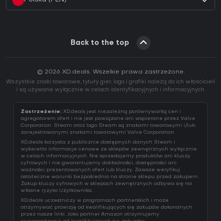
Back to the top
© 2026 XD.deals. Wszelkie prawa zastrzeżone.
Wszystkie znaki towarowe, tytuły gier, logo i grafiki należą do ich właścicieli
i są używane wyłącznie w celach identyfikacyjnych i informacyjnych.
Zastrzeżenie:
XD.deals jest niezależną porównywarką cen i
agregatorem ofert i nie jest powiązane ani wspierane przez Valve
Corporation. Steam oraz logo Steam są znakami towarowymi i/lub
zarejestrowanymi znakami towarowymi Valve Corporation.
XD.deals korzysta z publicznie dostępnych danych Steam i
wyświetla informacje cenowe ze sklepów zewnętrznych wyłącznie
w celach informacyjnych. Nie sprzedajemy produktów ani kluczy
cyfrowych i nie gwarantujemy dokładności, dostępności ani
ważności prezentowanych ofert lub kluczy. Zawsze weryfikuj
ostateczne warunki bezpośrednio na stronie sklepu przed zakupem.
Zakup kluczy cyfrowych w sklepach zewnętrznych odbywa się na
własne ryzyko Użytkownika.
XD.deals uczestniczy w programach partnerskich i może
otrzymywać prowizję od kwalifikujących się zakupów dokonanych
przez nasze linki. Jako partner Amazon otrzymujemy