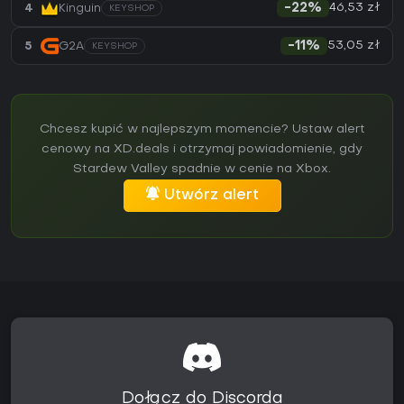
46,53 zł
4
Kinguin
-22%
KEYSHOP
53,05 zł
5
G2A
-11%
KEYSHOP
Chcesz kupić w najlepszym momencie? Ustaw alert
cenowy na XD.deals i otrzymaj powiadomienie, gdy
Stardew Valley spadnie w cenie na Xbox.
Utwórz alert
Dołącz do Discorda