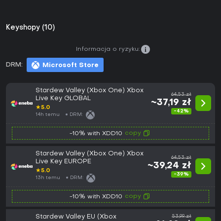
Keyshopy (10)
Informacja o ryzyku:
DRM:
Microsoft Store
Stardew Valley (Xbox One) Xbox
64,53 zł
Live Key GLOBAL
~37,19 zł
★
5.0
-42%
14h temu
DRM:
copy
-10% with XDD10
Stardew Valley (Xbox One) Xbox
64,53 zł
Live Key EUROPE
~39,24 zł
★
5.0
-39%
13h temu
DRM:
copy
-10% with XDD10
Stardew Valley EU (Xbox
53,99 zł