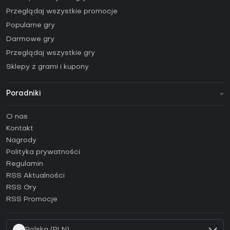
Przeglądaj wszystkie promocje
Popularne gry
Darmowe gry
Przeglądaj wszystkie gry
Sklepy z grami i kupony
Poradniki
FAQ
O nas
Poradniki
Kontakt
Jak aktywować klucz Steam (CD Key)?
Nagrody
Jak aktywować klucz Epic Games (CD Key)?
Polityka prywatności
Regulamin
Jak aktywować klucz GOG (CD Key)?
RSS Aktualności
Jak aktywować klucz Ubisoft Connect (CD Key)?
RSS Gry
Jak aktywować klucz EA App (CD Key)?
RSS Promocje
Jak aktywować klucz Battle.net (CD Key)?
Polska (PLN)