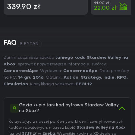
44,00 zł
339,90 zł
22,00 zł
FAQ
9 PYTAŃ
Zanim zaczniesz szukać
taniego kodu Stardew Valley na
Xbox
, sprawdź najważniejsze informacje. Twórcy:
ConcernedApe
. Wydawca:
ConcernedApe
. Data premiery
na PC:
14 gru 2016
. Gatunki:
Action
,
Strategy
,
Indie
,
RPG
,
Simulation
. Klasyfikacja wiekowa:
PEGI 12
.
Gdzie kupić tani kod cyfrowy Stardew Valley
Q
na Xbox?
Korzystając z naszej porównywarki cen i zweryfikowanych
kodów rabatowych, możesz kupić
Stardew Valley na Xbox
już od
37,19 zł
w
Eneba
. Wszystkie kody na XD.deals są