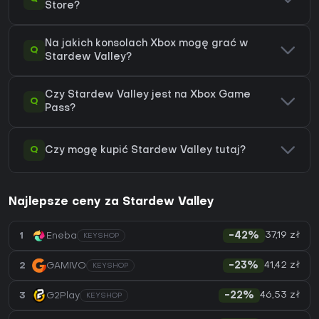
Store?
Na jakich konsolach Xbox mogę grać w
Q
Stardew Valley?
Czy Stardew Valley jest na Xbox Game
Q
Pass?
Q
Czy mogę kupić Stardew Valley tutaj?
Najlepsze ceny za Stardew Valley
37,19 zł
1
Eneba
-42%
KEYSHOP
41,42 zł
2
GAMIVO
-23%
KEYSHOP
46,53 zł
3
G2Play
-22%
KEYSHOP