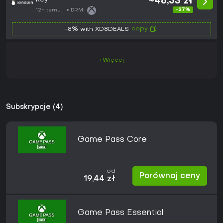
~46,53 zł
-27%
12h temu
DRM:
copy
-8% with XD8DEALS
+Więcej
Subskrypcje (4)
Game Pass Core
od
Porównaj ceny
19,44 zł
Game Pass Essential