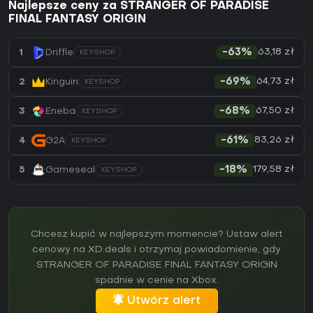
Najlepsze ceny za STRANGER OF PARADISE
FINAL FANTASY ORIGIN
63,18 zł
1
Driffle
-63%
KEYSHOP
64,73 zł
2
Kinguin
-69%
KEYSHOP
67,50 zł
3
Eneba
-68%
KEYSHOP
83,26 zł
4
G2A
-61%
KEYSHOP
179,58 zł
5
Gameseal
-18%
KEYSHOP
Chcesz kupić w najlepszym momencie? Ustaw alert
cenowy na XD.deals i otrzymaj powiadomienie, gdy
STRANGER OF PARADISE FINAL FANTASY ORIGIN
spadnie w cenie na Xbox.
Utwórz alert