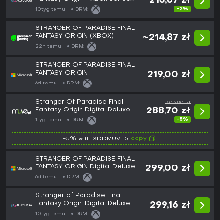
213,67 zł
X|S/Xbox One
-2%
10tyg temu
DRM:
STRANGER OF PARADISE FINAL
FANTASY ORIGIN (XBOX)
~214,87 zł
22h temu
DRM:
STRANGER OF PARADISE FINAL
FANTASY ORIGIN
219,00 zł
6d temu
DRM:
Stranger Of Paradise Final
303,90 zł
Fantasy Origin Digital Deluxe
288,70 zł
Edition (Xbox One / Xbox Series
-5%
1tyg temu
DRM:
X/S) (Europe)
copy
-5% with XDDMUVE5
STRANGER OF PARADISE FINAL
FANTASY ORIGIN Digital Deluxe
299,00 zł
Edition
6d temu
DRM:
Stranger of Paradise Final
Fantasy Origin Digital Deluxe
299,16 zł
Edition - Xbo
10tyg temu
DRM: