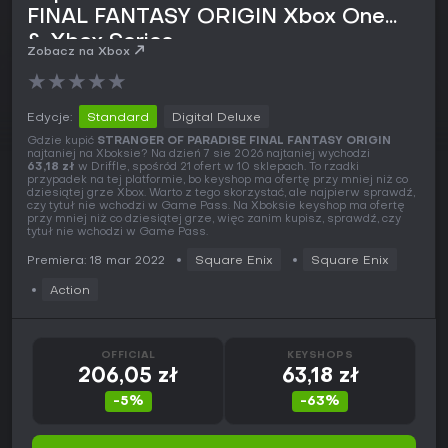
FINAL FANTASY ORIGIN Xbox One
& Xbox Series
Zobacz na Xbox
★
★
★
★
★
Edycje:
Standard
Digital Deluxe
Gdzie kupić
STRANGER OF PARADISE FINAL FANTASY ORIGIN
najtaniej na Xboksie? Na dzień 7 sie 2026 najtaniej wychodzi
63,18 zł
w Driffle, spośród 21 ofert w 10 sklepach. To rzadki
przypadek na tej platformie, bo keyshop ma ofertę przy mniej niż co
dziesiątej grze Xbox. Warto z tego skorzystać, ale najpierw sprawdź,
czy tytuł nie wchodzi w Game Pass. Na Xboksie keyshop ma ofertę
przy mniej niż co dziesiątej grze, więc zanim kupisz, sprawdź, czy
tytuł nie wchodzi w Game Pass.
Premiera: 18 mar 2022
Square Enix
Square Enix
Action
OFFICIAL
KEYSHOPS
206,05 zł
63,18 zł
-5%
-63%