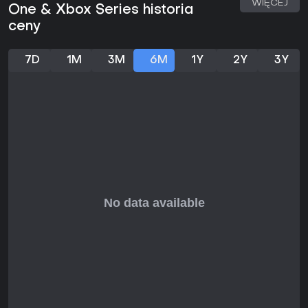
WIĘCEJ
skalują się do wielkości drużyny.
One & Xbox Series historia
ceny
Rozwój postaci i personalizacja
System klas stanowi fundament długoterminowej rozgrywki.
Na starcie dostępne są klasy Wojownik, Czarny Mag i
7D
1M
3M
6M
1Y
2Y
3Y
Dragoon, a kolejne odblokowuje się podczas misji
głównych i pobocznych. Każda klasa oferuje unikalne
zdolności oraz pasywne premie, które pozostają aktywne
po zmianie. Wyposażenie i poziom powinowactwa
pozwalają dodatkowo dostosować builda pod obrażenia
fizyczne, magię lub styl mieszany.
Kolekcjonowanie łupów zachęca do powtarzania misji.
Wyższe poziomy trudności i późniejsze etapy dają dostęp
do mocniejszego ekwipunku o zróżnicowanych statystykach
i efektach. Punkty umiejętności wydawane w drzewkach klas
umożliwiają tworzenie wyspecjalizowanych zestawów,
dopasowanych zarówno do gry solo, jak i kooperacji.
Czy warto zagrać?
Tytuł przypadnie do gustu osobom, które cenią
wymagającą walkę i rozbudowane opcje personalizacji.
Kooperacja ułatwia wspólną zabawę, nie odbierając przy
tym satysfakcji z pokonywania wyzwań w pojedynkę. Suwaki
trudności pomagają nowym graczom oswoić się z