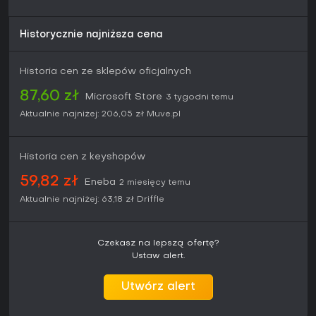
mechanikami, zachowując jednocześnie satysfakcję z
opanowania przełączania klas i wyczucia czasu.
Historycznie najniższa cena
Recenzje chwalą responsywny system walki oraz wartość
regrywalną wynikającą z łączenia klas, choć narracja dzieli
Historia cen ze sklepów oficjalnych
opinie. Gra jest dostępna na konsolach Xbox One i Xbox
Series, a funkcje online wymagają subskrypcji Game Pass
87,60 zł
Microsoft Store
3 tygodni temu
Core. Osoby szukające zwartego action RPG z elementami
Final Fantasy i wsparciem dla gry wieloosobowej znajdą tu
Aktualnie najniżej:
206,05 zł
Muve.pl
spójną, angażującą kampanię oraz zawartość po
zakończeniu głównej fabuły.
Historia cen z keyshopów
59,82 zł
Eneba
2 miesięcy temu
Aktualnie najniżej:
63,18 zł
Driffle
Czekasz na lepszą ofertę?
Ustaw alert.
Utwórz alert