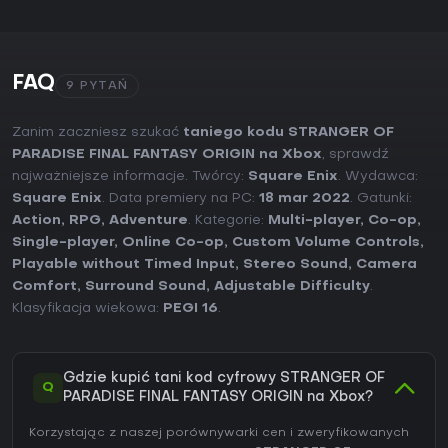
FAQ
9 PYTAŃ
Zanim zaczniesz szukać
taniego kodu STRANGER OF
PARADISE FINAL FANTASY ORIGIN na Xbox
, sprawdź
najważniejsze informacje. Twórcy:
Square Enix
. Wydawca:
Square Enix
. Data premiery na PC:
18 mar 2022
. Gatunki:
Action
,
RPG
,
Adventure
. Kategorie:
Multi-player
,
Co-op
,
Single-player
,
Online Co-op
,
Custom Volume Controls
,
Playable without Timed Input
,
Stereo Sound
,
Camera
Comfort
,
Surround Sound
,
Adjustable Difficulty
.
Klasyfikacja wiekowa:
PEGI 16
.
Gdzie kupić tani kod cyfrowy STRANGER OF
Q
PARADISE FINAL FANTASY ORIGIN na Xbox?
Korzystając z naszej porównywarki cen i zweryfikowanych