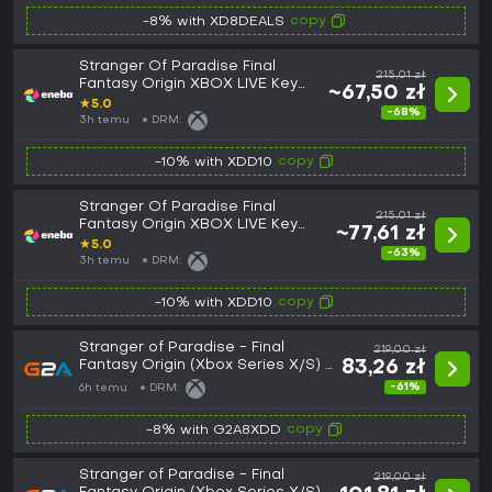
copy
-8% with XD8DEALS
Stranger Of Paradise Final
215,01 zł
Fantasy Origin XBOX LIVE Key
~67,50 zł
EUROPE
★
5.0
-68%
3h temu
DRM:
copy
-10% with XDD10
Stranger Of Paradise Final
215,01 zł
Fantasy Origin XBOX LIVE Key
~77,61 zł
GLOBAL
★
5.0
-63%
3h temu
DRM:
copy
-10% with XDD10
Stranger of Paradise - Final
219,00 zł
Fantasy Origin (Xbox Series X/S) -
83,26 zł
Xbox Live Key - EUROPE
-61%
6h temu
DRM:
copy
-8% with G2A8XDD
Stranger of Paradise - Final
219,00 zł