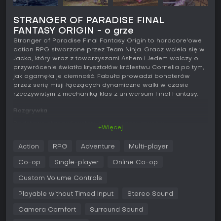
STRANGER OF PARADISE FINAL
FANTASY ORIGIN - o grze
Stranger of Paradise Final Fantasy Origin to hardcore'owe
action RPG stworzone przez Team Ninja. Gracz wciela się w
Jacka, który wraz z towarzyszami Ashem i Jedem walczy o
przywrócenie światła kryształów królestwu Cornelia po tym,
jak ogarnęła je ciemność. Fabuła prowadzi bohaterów
przez serię misji łączących dynamiczne walki w czasie
rzeczywistym z mechaniką klas z uniwersum Final Fantasy.
Rozgrywka
Podstawę stanowi system misji rozgrywanych w
+Więcej
zróżnicowanych lokacjach pełnych przeciwników znanych z
serii Final Fantasy. Walka opiera się na charakterystycznym
Action
RPG
Adventure
Multi-player
stylu Team Ninja - liczy się precyzyjne wyczucie czasu,
zarządzanie wytrzymałością i agresywna ofensywa. Gracz
Co-op
Single-player
Online Co-op
może jednocześnie korzystać z dwóch klas i w każdej chwili
przełączać się między nimi, łącząc ataki, czary i
Custom Volume Controls
umiejętności broni. Mechanika tarczy dusz pozwala
Playable without Timed Input
Stereo Sound
pochłaniać uderzenia wroga i tymczasowo przejmować
jego moce.
Camera Comfort
Surround Sound
Postęp opiera się na odblokowywaniu kolejnych klas,