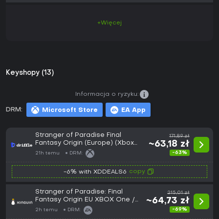
+Więcej
Keyshopy (13)
Informacja o ryzyku:
DRM:
Microsoft Store
EA App
Stranger of Paradise Final
171,89 zł
Fantasy Origin (Europe) (Xbox
~63,18 zł
Series X|S) - Xbox Live - Digital
-63%
21h temu
DRM:
Key
copy
-6% with XDDEALS6
Stranger of Paradise: Final
215,01 zł
Fantasy Origin EU XBOX One /
~64,73 zł
Xbox Series X|S CD Key
-69%
2h temu
DRM: