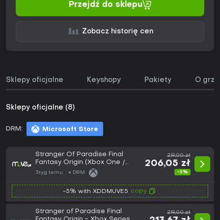
Przejdź do sklepu
Zobacz historię cen
Sklepy oficjalne
Keyshopy
Pakiety
O grze
Sklepy oficjalne (8)
DRM:
Microsoft Store
Stranger Of Paradise Final
219,00 zł
Fantasy Origin (Xbox One /
206,05 zł
Xbox Series X/S) (Europe)
-5%
3tyg temu
DRM:
copy
-5% with XDDMUVE5
Stranger of Paradise Final
219,00 zł
Fantasy Origin - Xbox Series