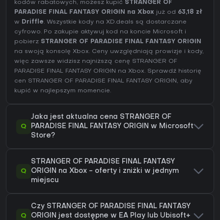
kodów rabatowych, możesz kupić
STRANGER OF
PARADISE FINAL FANTASY ORIGIN na Xbox
już od
63,18 zł
w
Driffle
. Wszystkie kody na XD.deals są dostarczane
cyfrowo. Po zakupie aktywuj kod na koncie Microsoft i
pobierz
STRANGER OF PARADISE FINAL FANTASY ORIGIN
na swoją konsolę Xbox. Ceny uwzględniają prowizje i kody,
więc zawsze widzisz najniższą cenę STRANGER OF
PARADISE FINAL FANTASY ORIGIN na
Xbox
. Sprawdź
historię
cen STRANGER OF PARADISE FINAL FANTASY ORIGIN
, aby
kupić w najlepszym momencie.
Jaka jest aktualna cena STRANGER OF
Q
PARADISE FINAL FANTASY ORIGIN w Microsoft
Store?
STRANGER OF PARADISE FINAL FANTASY
Q
ORIGIN na Xbox - oferty i zniżki w jednym
miejscu
Czy STRANGER OF PARADISE FINAL FANTASY
Q
ORIGIN jest dostępne w EA Play lub Ubisoft+