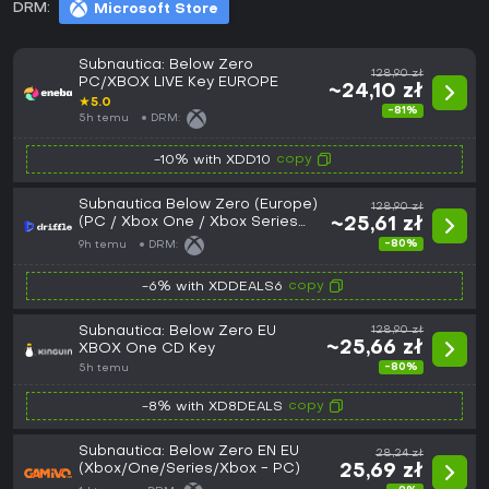
DRM:
Microsoft Store
Subnautica: Below Zero
128,90 zł
PC/XBOX LIVE Key EUROPE
~24,10 zł
★
5.0
-81%
5h temu
DRM:
copy
-10% with XDD10
Subnautica Below Zero (Europe)
128,90 zł
(PC / Xbox One / Xbox Series
~25,61 zł
X|S) - Xbox Live - Digital Key
-80%
9h temu
DRM:
copy
-6% with XDDEALS6
Subnautica: Below Zero EU
128,90 zł
~25,66 zł
XBOX One CD Key
-80%
5h temu
copy
-8% with XD8DEALS
Subnautica: Below Zero EN EU
28,24 zł
(Xbox/One/Series/Xbox - PC)
25,69 zł