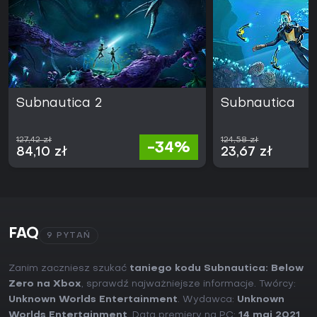
Subnautica 2
Subnautica
127,42 zł
124,58 zł
-34%
84,10 zł
23,67 zł
FAQ
9 PYTAŃ
Zanim zaczniesz szukać
taniego kodu Subnautica: Below
Zero na Xbox
, sprawdź najważniejsze informacje. Twórcy:
Unknown Worlds Entertainment
. Wydawca:
Unknown
Worlds Entertainment
. Data premiery na PC:
14 maj 2021
.