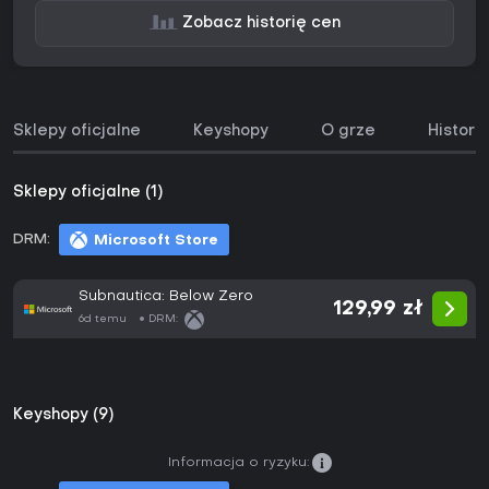
Zobacz historię cen
Sklepy oficjalne
Keyshopy
O grze
Histori
Sklepy oficjalne (1)
DRM:
Microsoft Store
Subnautica: Below Zero
129,99 zł
6d temu
DRM:
Keyshopy (9)
Informacja o ryzyku: