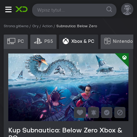
Wszystkie
Strona główna
Gry
Action
Subnautica: Below Zero
PC
PS5
Xbox & PC
Nintendo S
Kup Subnautica: Below Zero Xbox &