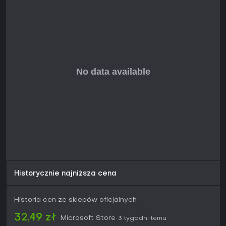
Tryb Freedom usuwa konieczność dbania o głód i
pragnienie, pozwalając skupić się wyłącznie na eksploracji i
budowie.
Tryb Creative całkowicie znosi ograniczenia survivalowe,
dając nieograniczone zasoby i nieśmiertelność, co sprzyja
swobodnemu eksperymentowaniu i budowaniu. Tryb
Hardcore podnosi poziom trudności dzięki permadeath -
jeden błąd kończy rozgrywkę na stałe, zwiększając
napięcie dla doświadczonych graczy.
Fabuła i eksploracja
Historia rozwija się poprzez opowieść środowiskową i
osobiste zapiski, skupiając się na intrygach korporacyjnych
oraz starożytnych sekretach obcych. Jako Robin
przemierzasz biomy takie jak Twisty Bridges z ich świecącą
florą czy głębokie Crystal Caverns wypełnione ogromnymi
formacjami. Obszary lądowe, m.in. Glacial Basin, wymagają
wędrówek przez śnieg i systemy jaskiń, zamieszkanych przez
Historycznie najniższa cena
stworzenia od masywnego Shadow Leviathana po
mniejsze, interaktywne gatunki takie jak Pengwingi.
Historia cen ze sklepów oficjalnych
Eksploracja nagradza ciekawość ukrytymi artefaktami i
schematami, a budowa baz pozwala tworzyć posterunki
32,49 zł
Microsoft Store
3 tygodni temu
dopasowane do konkretnych biomów. Pojazdy - od