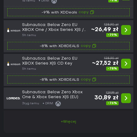
-9%
1d temu
DRM:
copy
-9% with XDDeals
Subnautica: Below Zero EU
128,90 zł
~26,49 zł
XBOX One / Xbox Series X|S /
PC CD Key
-79%
5h temu
copy
-8% with XD8DEALS
Subnautica: Below Zero EU
128,90 zł
~27,52 zł
XBOX Series X|S CD Key
-78%
5h temu
copy
-8% with XD8DEALS
Subnautica: Below Zero Xbox
129,99 zł
One & Xbox Series X|S (EU)
30,89 zł
-76%
3tyg temu
DRM:
+Więcej