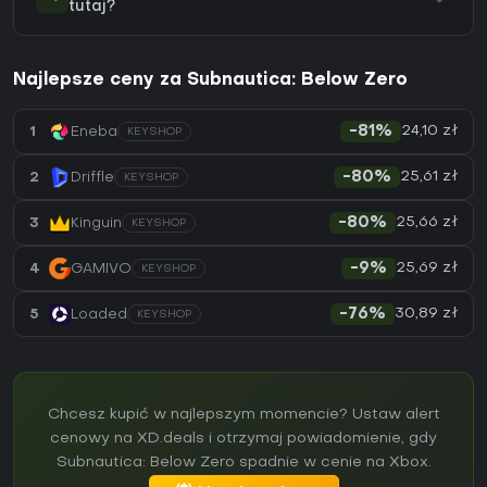
tutaj?
Najlepsze ceny za Subnautica: Below Zero
24,10 zł
1
Eneba
-81%
KEYSHOP
25,61 zł
2
Driffle
-80%
KEYSHOP
25,66 zł
3
Kinguin
-80%
KEYSHOP
25,69 zł
4
GAMIVO
-9%
KEYSHOP
30,89 zł
5
Loaded
-76%
KEYSHOP
Chcesz kupić w najlepszym momencie? Ustaw alert
cenowy na XD.deals i otrzymaj powiadomienie, gdy
Subnautica: Below Zero spadnie w cenie na Xbox.