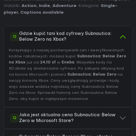
Gatunki:
Action
,
Indie
,
Adventure
. Kategorie:
Single-
player
,
Captions available
.
Gdzie kupić tani kod cyfrowy Subnautica:
Q
Below Zero na Xbox?
Korzystając z naszej porównywarki cen i zweryfikowanych
kodów rabatowych, możesz kupić
Subnautica: Below Zero
na Xbox
już od
24,10 zł
w
Eneba
. Wszystkie kody na
XD.deals są dostarczane cyfrowo. Po zakupie aktywuj kod
na koncie Microsoft i pobierz
Subnautica: Below Zero
na
swoją konsolę Xbox. Ceny uwzględniają prowizje i kody,
więc zawsze widzisz najniższą cenę Subnautica: Below
Zero na
Xbox
. Sprawdź
historię cen Subnautica: Below
Zero
, aby kupić w najlepszym momencie.
Jaka jest aktualna cena Subnautica: Below
Q
Zero w Microsoft Store?