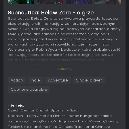
Subnautica: Below Zero - o grze
Subnautica: Below Zero to survivalowa przygoda łącząca
eksplorację, craft i narrację w zamarzniętym podwodnym
świecie. Akcja rozgrywa się na lodowych obszarach planety
4546B, gdzie jako samodzielne rozszerzenie oryginału
stawia gracza przed wyzwaniem przetrwania w surowych
warunkach arktycznych i rozwikłania tajemniczej historii.
Wcielasz się w Robin Ayou - badaczkę, która próbuje ustalić
los swojej siostry po katastrofie korporacyjnej. Kluczowe
stają się zarządzanie zasobami i dostosowanie do
środowiska, a każda decyzja ma realne konsekwencje w
+Więcej
obcym oceanie.
Rozgrywka
Action
Indie
Adventure
Single-player
Podstawą rozgrywki jest pozyskiwanie surowców, tworzenie
Captions available
narzędzi oraz odkrywanie kolejnych biomów, co pozwala
przetrwać i rozwijać fabułę. Zaczynasz z podstawowym
ekwipunkiem i musisz zbierać materiały takie jak tytan czy
Interfejs:
miedź, by wytwarzać skanery, habitaty i pojazdy.
Czech
German
English
Spanish - Spain
Zarządzanie tlenem podczas nurkowań pozostaje
Spanish - Latin America
Finnish
French
Hungarian
Italian
kluczowe, a niskie temperatury wprowadzają dodatkowe
Japanese
Korean
Polish
Portuguese - Brazil
Russian
Slovak
zagrożenie na powierzchni. Budujesz modułowe bazy
Turkish
Ukrainian
Simplified Chinese
Traditional Chinese