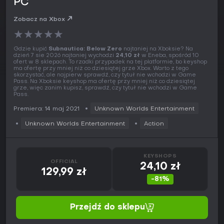
PC
Zobacz na Xbox
★
★
★
★
★
Gdzie kupić
Subnautica: Below Zero
najtaniej na Xboksie? Na
dzień 7 sie 2026 najtaniej wychodzi
24,10 zł
w Eneba, spośród 10
ofert w 8 sklepach. To rzadki przypadek na tej platformie, bo keyshop
ma ofertę przy mniej niż co dziesiątej grze Xbox. Warto z tego
skorzystać, ale najpierw sprawdź, czy tytuł nie wchodzi w Game
Pass. Na Xboksie keyshop ma ofertę przy mniej niż co dziesiątej
grze, więc zanim kupisz, sprawdź, czy tytuł nie wchodzi w Game
Pass.
Premiera: 14 maj 2021
Unknown Worlds Entertainment
Unknown Worlds Entertainment
Action
KEYSHOPS
OFFICIAL
24,10 zł
129,99 zł
-81%
Przejdź do sklepu