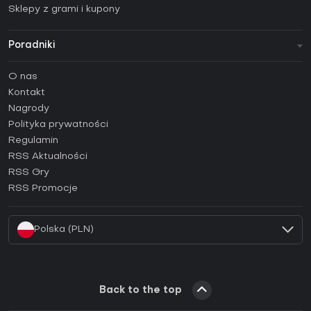
Sklepy z grami i kupony
Poradniki
FAQ
O nas
Poradniki
Kontakt
Jak aktywować klucz Steam (CD Key)?
Nagrody
Jak aktywować klucz Epic Games (CD Key)?
Polityka prywatności
Regulamin
Jak aktywować klucz GOG (CD Key)?
RSS Aktualności
Jak aktywować klucz Ubisoft Connect (CD Key)?
RSS Gry
Jak aktywować klucz EA App (CD Key)?
RSS Promocje
Jak aktywować klucz Battle.net (CD Key)?
Polska (PLN)
Back to the top