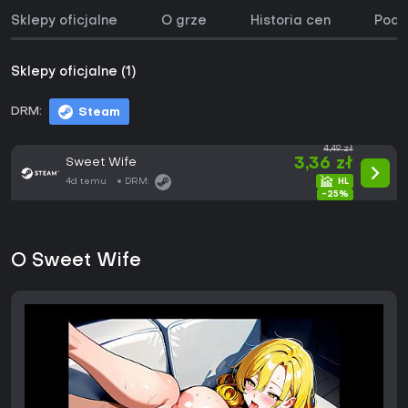
Sklepy oficjalne
O grze
Historia cen
Podo
Sklepy oficjalne (1)
DRM:
Steam
4,49 zł
Sweet Wife
3,36 zł
4d temu
DRM:
-25%
O Sweet Wife