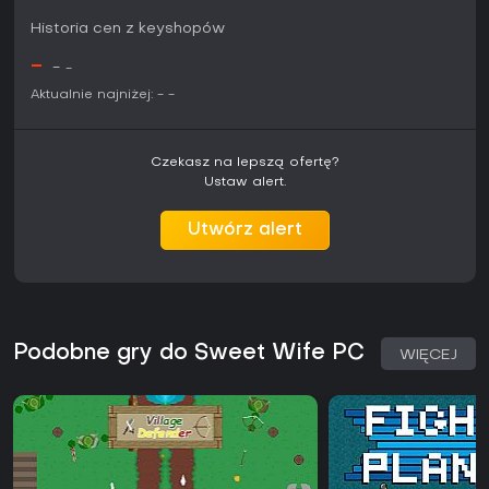
wolisz strategiczne głębie czy różnorodność, może wydać
się zbyt prosta. Ze względu na niszę najlepiej sprawdzi się u
Historia cen z keyshopów
miłośników lekkiej, solo rozgrywki bez aktualizacji czy
społeczności.
-
-
-
Aktualnie najniżej:
-
-
Czekasz na lepszą ofertę?
Ustaw alert.
Utwórz alert
Podobne gry do Sweet Wife PC
WIĘCEJ