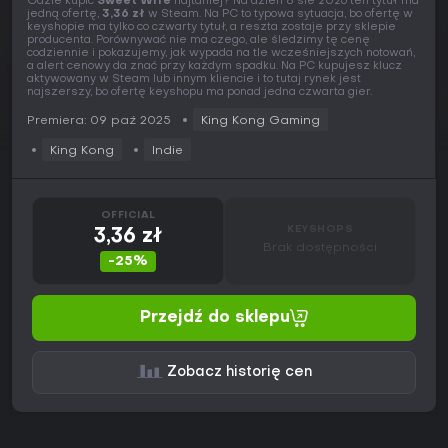
Gdzie kupić
Sweet Wife
najtaniej? Na dzień 8 sie 2026 ten tytuł ma
jedną ofertę,
3,36 zł
w Steam. Na PC to typowa sytuacja, bo ofertę w
keyshopie ma tylko co czwarty tytuł, a reszta zostaje przy sklepie
producenta. Porównywać nie ma czego, ale śledzimy tę cenę
codziennie i pokazujemy, jak wypada na tle wcześniejszych notowań,
a alert cenowy da znać przy każdym spadku. Na PC kupujesz klucz
aktywowany w Steam lub innym kliencie i to tutaj rynek jest
najszerszy, bo ofertę keyshopu ma ponad jedna czwarta gier.
Premiera: 09 paź 2025
King Kong Gaming
King Kong
Indie
OFFICIAL
KEYSHOPS
3,36 zł
Brak dostępności
-25%
Przejdź do sklepu
Zobacz historię cen