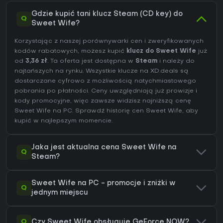
Gdzie kupić tani klucz Steam (CD key) do
Q
Sweet Wife?
Korzystając z naszej porównywarki cen i zweryfikowanych
kodów rabatowych, możesz kupić
klucz do Sweet Wife
już
od
3,36 zł
. Ta oferta jest dostępna w
Steam
i należy do
najtańszych na rynku. Wszystkie klucze na XD.deals są
dostarczane cyfrowo z możliwością natychmiastowego
pobrania po płatności. Ceny uwzględniają już prowizje i
kody promocyjne, więc zawsze widzisz najniższą cenę
Sweet Wife na
PC
. Sprawdź
historię cen Sweet Wife
, aby
kupić w najlepszym momencie.
Jaka jest aktualna cena Sweet Wife na
Q
Steam?
Sweet Wife na PC - promocje i zniżki w
Q
jednym miejscu
Q
Czy Sweet Wife obsługuje GeForce NOW?