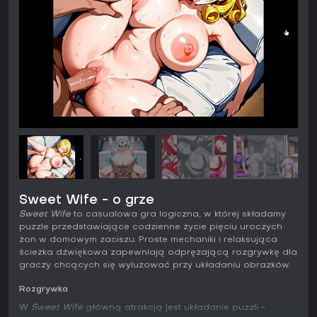
Sweet Wife - o grze
Sweet Wife
to casualowa gra logiczna, w której składamy
puzzle przedstawiające codzienne życie pięciu uroczych
żon w domowym zaciszu. Proste mechaniki i relaksująca
ścieżka dźwiękowa zapewniają odprężającą rozgrywkę dla
graczy chcących się wyluzować przy układaniu obrazków.
Rozgrywka
W
Sweet Wife
główną atrakcją jest układanie puzzli -