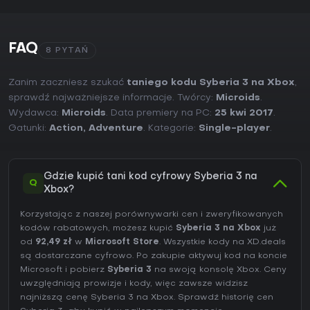
FAQ
8 PYTAŃ
Zanim zaczniesz szukać
taniego kodu Syberia 3 na Xbox
,
sprawdź najważniejsze informacje. Twórcy:
Microids
.
Wydawca:
Microids
. Data premiery na PC:
25 kwi 2017
.
Gatunki:
Action
,
Adventure
. Kategorie:
Single-player
.
Gdzie kupić tani kod cyfrowy Syberia 3 na
Q
Xbox?
Korzystając z naszej porównywarki cen i zweryfikowanych
kodów rabatowych, możesz kupić
Syberia 3 na Xbox
już
od
92,49 zł
w
Microsoft Store
. Wszystkie kody na XD.deals
są dostarczane cyfrowo. Po zakupie aktywuj kod na koncie
Microsoft i pobierz
Syberia 3
na swoją konsolę Xbox. Ceny
uwzględniają prowizje i kody, więc zawsze widzisz
najniższą cenę Syberia 3 na
Xbox
. Sprawdź
historię cen