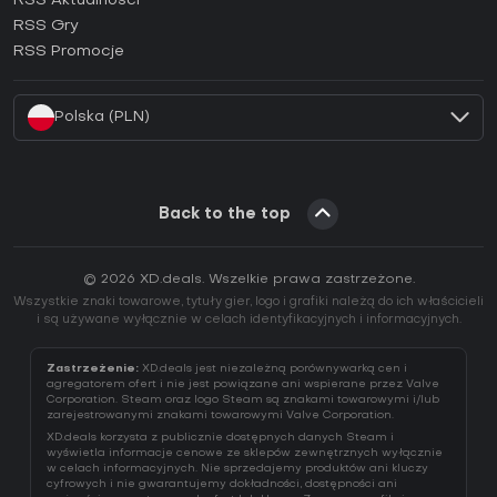
RSS Aktualności
Jak aktywować klucz Ubisoft Connect (CD Key)?
RSS Gry
Jak aktywować klucz EA App (CD Key)?
RSS Promocje
Jak aktywować klucz Battle.net (CD Key)?
Polska (PLN)
Back to the top
© 2026 XD.deals. Wszelkie prawa zastrzeżone.
Wszystkie znaki towarowe, tytuły gier, logo i grafiki należą do ich właścicieli
i są używane wyłącznie w celach identyfikacyjnych i informacyjnych.
Zastrzeżenie:
XD.deals jest niezależną porównywarką cen i
agregatorem ofert i nie jest powiązane ani wspierane przez Valve
Corporation. Steam oraz logo Steam są znakami towarowymi i/lub
zarejestrowanymi znakami towarowymi Valve Corporation.
XD.deals korzysta z publicznie dostępnych danych Steam i
wyświetla informacje cenowe ze sklepów zewnętrznych wyłącznie
w celach informacyjnych. Nie sprzedajemy produktów ani kluczy
cyfrowych i nie gwarantujemy dokładności, dostępności ani