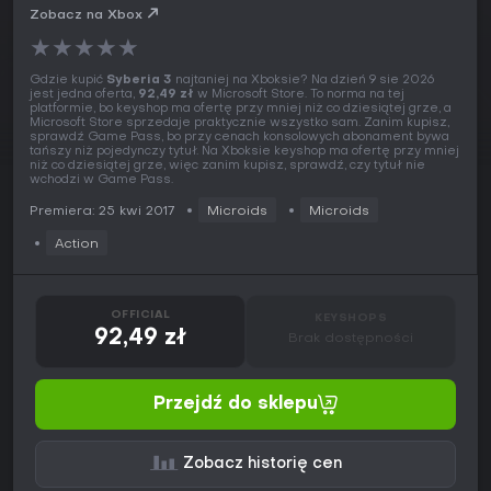
Zobacz na Xbox
★
★
★
★
★
Gdzie kupić
Syberia 3
najtaniej na Xboksie? Na dzień 9 sie 2026
jest jedna oferta,
92,49 zł
w Microsoft Store. To norma na tej
platformie, bo keyshop ma ofertę przy mniej niż co dziesiątej grze, a
Microsoft Store sprzedaje praktycznie wszystko sam. Zanim kupisz,
sprawdź Game Pass, bo przy cenach konsolowych abonament bywa
tańszy niż pojedynczy tytuł. Na Xboksie keyshop ma ofertę przy mniej
niż co dziesiątej grze, więc zanim kupisz, sprawdź, czy tytuł nie
wchodzi w Game Pass.
Premiera: 25 kwi 2017
Microids
Microids
Action
OFFICIAL
KEYSHOPS
92,49 zł
Brak dostępności
Przejdź do sklepu
Zobacz historię cen