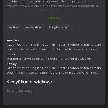
problemami z własnej przeszłości. Świat gry tworzą
trójwymiarowe lokacje o ręcznie rysowanych teksturach, a
muzykę skomponował Inon Zur pod artystycznym
kierownictwem Benoita Sokala.
+Więcej
Rozgrywka
Action
Adventure
Single-player
Podstawą zabawy jest poruszanie się po trójwymiarowych
sceneriach za pomocą kursora. Gracz przygląda się
obiektom, zbiera przedmioty i łączy je, by rozwiązywać
Interfejs:
zagadki przybliżające fabułę. Ruch odbywa się przez
Czech
German
English
Spanish - Spain
French
Italian
Korean
klikanie w wybrane punkty otoczenia, a dostępne akcje
Dutch
Polish
Russian
Simplified Chinese
Traditional Chinese
pojawiają się kontekstowo. Zarządzanie ekwipunkiem
Audio:
pomaga dobrać właściwy przedmiot do sytuacji, a
German
English
Spanish - Spain
French
Polish
Russian
rozmowy z bohaterami niezależnymi dostarczają
wskazówek i nowych celów. Dużą rolę odgrywa plemię
Napisy:
Youkol - jego zwyczaje i potrzeby wpływają na większość
Czech
German
English
Spanish - Spain
French
Italian
Korean
zadań. W wielu miejscach kamera jest ustawiona na stałe,
Dutch
Polish
Russian
Simplified Chinese
Traditional Chinese
więc trzeba precyzyjnie ustawiać postać, by dotrzeć do
wszystkich elementów. Zagadki wahają się od prostego
Klasyfikacja wiekowa
użycia przedmiotów po dłuższe sekwencje powiązane z
historią plemienia i losami Kate.
Brak informacji
Tryby gry
Syberia 3 oferuje jedną, nieprzerwaną kampanię fabularną