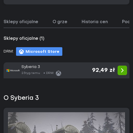
Sklepy oficjalne
O grze
Historia cen
Podo
Sklepy oficjalne (1)
DRM:
Microsoft Store
Syberia 3
92,49 zł
23tyg temu
DRM:
O Syberia 3