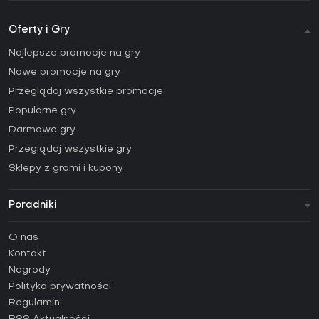
Oferty i Gry
Najlepsze promocje na gry
Nowe promocje na gry
Przeglądaj wszystkie promocje
Popularne gry
Darmowe gry
Przeglądaj wszystkie gry
Sklepy z grami i kupony
Poradniki
FAQ
O nas
Poradniki
Kontakt
Jak aktywować klucz Steam (CD Key)?
Nagrody
Jak aktywować klucz Epic Games (CD Key)?
Polityka prywatności
Regulamin
Jak aktywować klucz GOG (CD Key)?