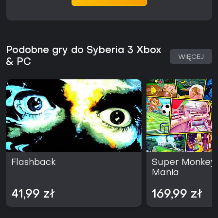
frustrującą mimo jej atutów w budowaniu świata i warstwie
muzycznej.
Podobne gry do Syberia 3 Xbox
WIĘCEJ
& PC
Flashback
Super Monkey 
Mania
41,99 zł
169,99 zł