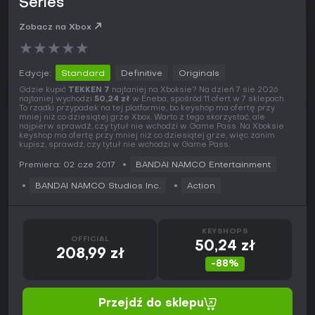
Series
Zobacz na Xbox
★
★
★
★
★
Edycje:
Standard
Definitive
Originals
Gdzie kupić
TEKKEN 7
najtaniej na Xboksie? Na dzień 7 sie 2026
najtaniej wychodzi
50,24 zł
w Eneba, spośród 11 ofert w 7 sklepach.
To rzadki przypadek na tej platformie, bo keyshop ma ofertę przy
mniej niż co dziesiątej grze Xbox. Warto z tego skorzystać, ale
najpierw sprawdź, czy tytuł nie wchodzi w Game Pass. Na Xboksie
keyshop ma ofertę przy mniej niż co dziesiątej grze, więc zanim
kupisz, sprawdź, czy tytuł nie wchodzi w Game Pass.
Premiera: 02 cze 2017
BANDAI NAMCO Entertainment
BANDAI NAMCO Studios Inc.
Action
KEYSHOPS
OFFICIAL
50,24 zł
208,99 zł
-88%
Przejdź do sklepu