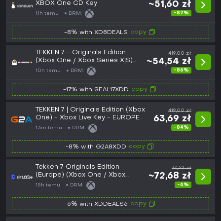
XBOX One CD Key
~51,60 zł
-87%
11h temu
DRM:
copy
-8% with XD8DEALS
TEKKEN 7 - Originals Edition
419,00 zł
(Xbox One / Xbox Series X|S)
~54,54 zł
Xbox Live Key - EU
-86%
10h temu
DRM:
copy
-17% with SEAL17XDD
TEKKEN 7 | Originals Edition (Xbox
419,00 zł
One) - Xbox Live Key - EUROPE
63,69 zł
-84%
13m temu
DRM:
copy
-8% with G2A8XDD
Tekken 7 Originals Edition
77,32 zł
(Europe) (Xbox One / Xbox
~72,68 zł
Series X|S) - Xbox Live - Digital
-6%
15h temu
DRM:
Key
copy
-6% with XDDEALS6