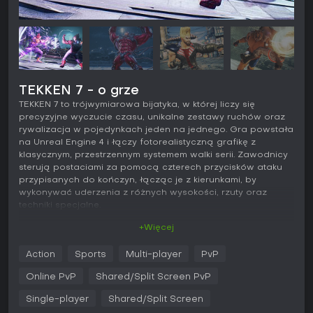
TEKKEN 7 - o grze
TEKKEN 7 to trójwymiarowa bijatyka, w której liczy się
precyzyjne wyczucie czasu, unikalne zestawy ruchów oraz
rywalizacja w pojedynkach jeden na jednego. Gra powstała
na Unreal Engine 4 i łączy fotorealistyczną grafikę z
klasycznym, przestrzennym systemem walki serii. Zawodnicy
sterują postaciami za pomocą czterech przycisków ataku
przypisanych do kończyn, łącząc je z kierunkami, by
wykonywać uderzenia z różnych wysokości, rzuty oraz
techniki specjalne.
+Więcej
Rozgrywka
Walka skupia się na kontroli przestrzeni w trójwymiarowej
Action
Sports
Multi-player
PvP
arenie - gracze korzystają z kroków w bok, przesunięć i
cofnięć. Ataki dzielą się na wysokie, średnie i niskie, co
Online PvP
Shared/Split Screen PvP
wymusza odpowiednie blokowanie lub unikanie.
Wprowadzono system Rage: przy niskim poziomie zdrowia
Single-player
Shared/Split Screen
postać wchodzi w tryb wściekłości, odblokowując potężne,