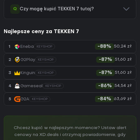
Q
Czy mogę kupić TEKKEN 7 tutaj?
Najlepsze ceny za TEKKEN 7
50,24 zł
1
Eneba
-88%
KEYSHOP
51,60 zł
2
G2Play
-87%
KEYSHOP
51,60 zł
3
Kinguin
-87%
KEYSHOP
54,54 zł
4
Gameseal
-86%
KEYSHOP
63,69 zł
5
G2A
-84%
KEYSHOP
Chcesz kupić w najlepszym momencie? Ustaw alert
cenowy na XD.deals i otrzymaj powiadomienie, gdy