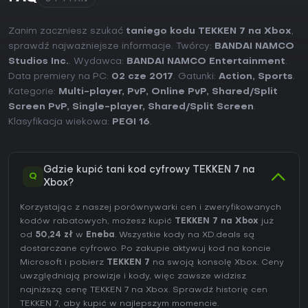
Zanim zaczniesz szukać
taniego kodu TEKKEN 7 na Xbox
,
sprawdź najważniejsze informacje. Twórcy:
BANDAI NAMCO
Studios Inc.
. Wydawca:
BANDAI NAMCO Entertainment
.
Data premiery na PC:
02 cze 2017
. Gatunki:
Action
,
Sports
.
Kategorie:
Multi-player
,
PvP
,
Online PvP
,
Shared/Split
Screen PvP
,
Single-player
,
Shared/Split Screen
.
Klasyfikacja wiekowa:
PEGI 16
.
Gdzie kupić tani kod cyfrowy TEKKEN 7 na
Q
Xbox?
Korzystając z naszej porównywarki cen i zweryfikowanych
kodów rabatowych, możesz kupić
TEKKEN 7 na Xbox
już
od
50,24 zł
w
Eneba
. Wszystkie kody na XD.deals są
dostarczane cyfrowo. Po zakupie aktywuj kod na koncie
Microsoft i pobierz
TEKKEN 7
na swoją konsolę Xbox. Ceny
uwzględniają prowizje i kody, więc zawsze widzisz
najniższą cenę TEKKEN 7 na
Xbox
. Sprawdź
historię cen
TEKKEN 7
, aby kupić w najlepszym momencie.