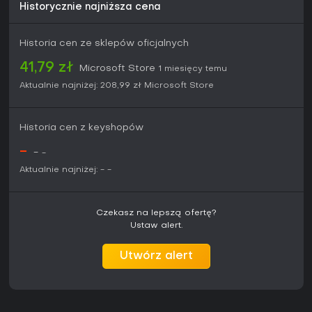
Historycznie najniższa cena
Recenzje chwalą dopracowaną mechanikę i oprawę
wizualną, podkreślając wysoką jakość w ramach długiej
serii. Na platformach Xbox wciąż odbywają się pojedynki
Historia cen ze sklepów oficjalnych
online, zarówno casualowe, jak i turniejowe. Osoby
oczekujące regularnych sezonowych dodatków lub cross-
41,79 zł
Microsoft Store
1 miesięcy temu
platformy mogą uznać grę za nieco przestarzałą w
porównaniu z nowszymi tytułami, jednak rdzeń rozgrywki -
Aktualnie najniżej:
208,99 zł
Microsoft Store
nauka matchupów i precyzyjne wykonywanie sekwencji -
nadal przyciąga zapalonych fanów bijatyk.
Historia cen z keyshopów
-
-
-
Aktualnie najniżej:
-
-
Czekasz na lepszą ofertę?
Ustaw alert.
Utwórz alert